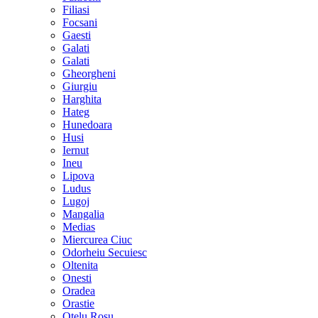
Filiasi
Focsani
Gaesti
Galati
Galati
Gheorgheni
Giurgiu
Harghita
Hateg
Hunedoara
Husi
Iernut
Ineu
Lipova
Ludus
Lugoj
Mangalia
Medias
Miercurea Ciuc
Odorheiu Secuiesc
Oltenita
Onesti
Oradea
Orastie
Otelu Rosu