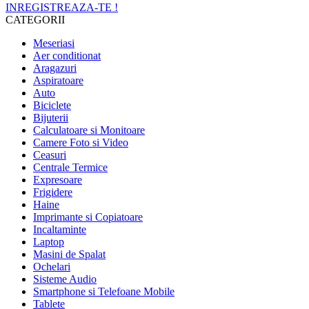
INREGISTREAZA-TE !
CATEGORII
Meseriasi
Aer conditionat
Aragazuri
Aspiratoare
Auto
Biciclete
Bijuterii
Calculatoare si Monitoare
Camere Foto si Video
Ceasuri
Centrale Termice
Expresoare
Frigidere
Haine
Imprimante si Copiatoare
Incaltaminte
Laptop
Masini de Spalat
Ochelari
Sisteme Audio
Smartphone si Telefoane Mobile
Tablete