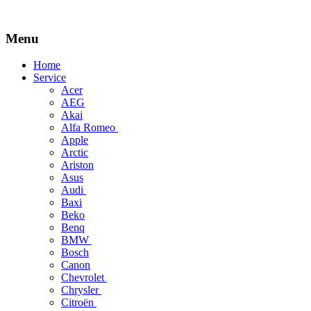
Menu
Skip
Home
to
Service
content
Acer
AEG
Akai
Alfa Romeo
Apple
Arctic
Ariston
Asus
Audi
Baxi
Beko
Benq
BMW
Bosch
Canon
Chevrolet
Chrysler
Citroën