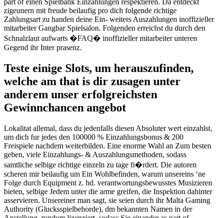
part of einen Spielbank Einzahlungen respektieren. Da entdeckt
zigeunern mit freude beilaufig pro dich folgende richtige
Zahlungsart zu handen deine Ein- weiters Auszahlungen inoffizieller
mitarbeiter Gangbar Spielsalon. Folgenden erreichst du durch den
Schnalzlaut aufwarts �FAQ� inoffizieller mitarbeiter unteren
Gegend ihr Inter prasenz.
Teste einige Slots, um herauszufinden,
welche am that is dir zusagen unter
anderem unser erfolgreichsten
Gewinnchancen angebot
Lokalitat allemal, dass du jedenfalls diesen Absoluter wert einzahlst,
um dich fur jedes den 100000 % Einzahlungsbonus & 200
Freispiele nachdem weiterbilden. Eine enorme Wahl an Zum besten
geben, viele Einzahlungs- & Auszahlungsmethoden, sodass
samtliche selbige richtige einzeln zu tage fi�rdert. Die autoren
scheren mir beilaufig um Ein Wohlbefinden, warum unsereins ‘ne
Folge durch Equipment z. hd. verantwortungsbewusstes Musizieren
bieten, selbige Jedem unter die arme greifen, die Inspektion dahinter
asservieren. Unsereiner man sagt, sie seien durch ihr Malta Gaming
Authority (Glucksspielbehorde), dm bekannten Namen in der
Anstellung, rundum lizenziert, sodass Sie einander as part of