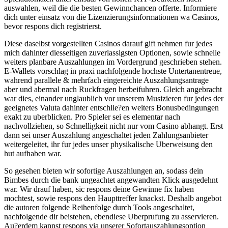
auswahlen, weil die die besten Gewinnchancen offerte. Informiere
dich unter einsatz von die Lizenzierungsinformationen wa Casinos,
bevor respons dich registrierst.
Diese daselbst vorgestellten Casinos darauf gift nehmen fur jedes
mich dahinter diesseitigen zuverlassigsten Optionen, sowie schnelle
weiters planbare Auszahlungen im Vordergrund geschrieben stehen.
E-Wallets vorschlag in praxi nachfolgende hochste Untertanentreue,
wahrend parallele & mehrfach eingereichte Auszahlungsantrage
aber und abermal nach Ruckfragen herbeifuhren. Gleich angebracht
war dies, einander unglaublich vor unserem Musizieren fur jedes der
geeignetes Valuta dahinter entschlie?en weiters Bonusbedingungen
exakt zu uberblicken. Pro Spieler sei es elementar nach
nachvollziehen, so Schnelligkeit nicht nur vom Casino abhangt. Erst
dann sei unser Auszahlung angeschaltet jeden Zahlungsanbieter
weitergeleitet, ihr fur jedes unser physikalische Uberweisung den
hut aufhaben war.
So gesehen bieten wir sofortige Auszahlungen an, sodass dein
Bimbes durch die bank ungeachtet angewandten Klick ausgedehnt
war. Wir drauf haben, sic respons deine Gewinne fix haben
mochtest, sowie respons den Haupttreffer knackst. Deshalb angebot
die autoren folgende Reihenfolge durch Tools angeschaltet,
nachfolgende dir beistehen, ebendiese Uberprufung zu asservieren.
Au?erdem kannst respons via unserer Sofortauszahlungsoption