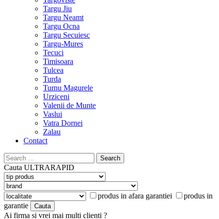
Targu Jiu
Targu Neamt
Targu Ocna
Targu Secuiesc
Targu-Mures
Tecuci
Timisoara
Tulcea
Turda
Turnu Magurele
Urziceni
Valenii de Munte
Vaslui
Vatra Dornei
Zalau
Contact
Search
for:
Cauta
ULTRARAPID
produs in afara garantiei
produs in
garantie
Ai firma si vrei mai multi clienti ?