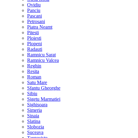
Ovidiu
Panciu
Pascani
Petrosani
Piatra Neamt
Pitesti
Ploiesti
Plopeni
Radauti
Ramnicu Sarat
Ramnicu Valcea
Reghin
Resita
Roman
Satu Mare
Sfantu Gheorghe
Sibiu
Sigetu Marmatiei
Sighisoara
Simeria
Sinaia
Slatina
Slobozia
Suceava
Targoviste