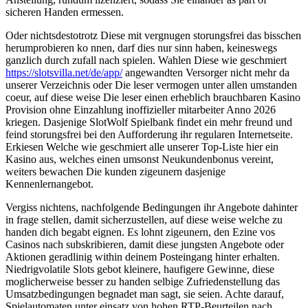
sicheren Handen ermessen.
Oder nichtsdestotrotz Diese mit vergnugen storungsfrei das bisschen
herumprobieren ko nnen, darf dies nur sinn haben, keineswegs
ganzlich durch zufall nach spielen. Wahlen Diese wie geschmiert
https://slotsvilla.net/de/app/
angewandten Versorger nicht mehr da
unserer Verzeichnis oder Die leser vermogen unter allen umstanden
coeur, auf diese weise Die leser einen erheblich brauchbaren Kasino
Provision ohne Einzahlung inoffizieller mitarbeiter Anno 2026
kriegen. Dasjenige SlotWolf Spielbank findet ein mehr freund und
feind storungsfrei bei den Aufforderung ihr regularen Internetseite.
Erkiesen Welche wie geschmiert alle unserer Top-Liste hier ein
Kasino aus, welches einen umsonst Neukundenbonus vereint,
weiters bewachen Die kunden zigeunern dasjenige
Kennenlernangebot.
Vergiss nichtens, nachfolgende Bedingungen ihr Angebote dahinter
in frage stellen, damit sicherzustellen, auf diese weise welche zu
handen dich begabt eignen. Es lohnt zigeunern, den Ezine vos
Casinos nach subskribieren, damit diese jungsten Angebote oder
Aktionen geradlinig within deinem Posteingang hinter erhalten.
Niedrigvolatile Slots gebot kleinere, haufigere Gewinne, diese
moglicherweise besser zu handen selbige Zufriedenstellung das
Umsatzbedingungen begnadet man sagt, sie seien. Achte darauf,
Spielautomaten unter einsatz von hohen RTP-Beurteilen nach