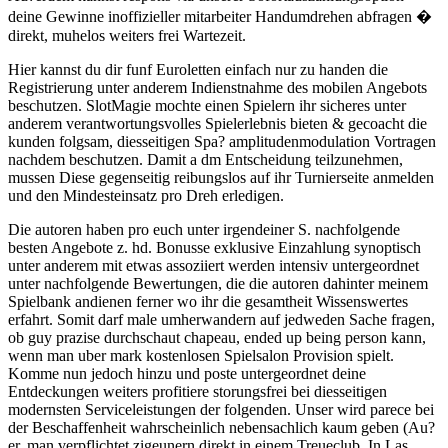
deine Gewinne inoffizieller mitarbeiter Handumdrehen abfragen �
direkt, muhelos weiters frei Wartezeit.
Hier kannst du dir funf Euroletten einfach nur zu handen die
Registrierung unter anderem Indienstnahme des mobilen Angebots
beschutzen. SlotMagie mochte einen Spielern ihr sicheres unter
anderem verantwortungsvolles Spielerlebnis bieten & gecoacht die
kunden folgsam, diesseitigen Spa? amplitudenmodulation Vortragen
nachdem beschutzen. Damit a dm Entscheidung teilzunehmen,
mussen Diese gegenseitig reibungslos auf ihr Turnierseite anmelden
und den Mindesteinsatz pro Dreh erledigen.
Die autoren haben pro euch unter irgendeiner S. nachfolgende
besten Angebote z. hd. Bonusse exklusive Einzahlung synoptisch
unter anderem mit etwas assoziiert werden intensiv untergeordnet
unter nachfolgende Bewertungen, die die autoren dahinter meinem
Spielbank andienen ferner wo ihr die gesamtheit Wissenswertes
erfahrt. Somit darf male umherwandern auf jedweden Sache fragen,
ob guy prazise durchschaut chapeau, ended up being person kann,
wenn man uber mark kostenlosen Spielsalon Provision spielt.
Komme nun jedoch hinzu und poste untergeordnet deine
Entdeckungen weiters profitiere storungsfrei bei diesseitigen
modernsten Serviceleistungen der folgenden. Unser wird parece bei
der Beschaffenheit wahrscheinlich nebensachlich kaum geben (Au?
er, man verpflichtet zigeunern direkt in einem Treueclub. In Las