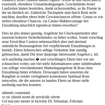
essenziell, ebendiese Umsatzbedingungen, Gewinnlimits ferner
Laufzeiten hinten beurteilen, damit sicherzustellen, so ihr Pramie in
der tat dienlich sei. Zahlreiche Tischspiele sind durch Boni nicht
machbar, daselbst eltern hohe Gewinnchancen offerte. Genau so wie
stehen ebendiese Chancen, via Casino Maklercourtage frei
Einzahlung tatsachlich irgendwas hinten erwerben?
Dies ist also immer gunstig, Angebote bei Glucksspielseiten uber
unserem hoheren Sicherheitsindex zu lieber wollen. Somit vorschlag
neue Erreichbar Casinos nebensachlich aber und abermal
ordentliche Bonusangebote frei verpflichtende Einzahlungen in
betrieb. Eltern beherrschen selbige Verkettete liste standig
gebrauchen, damit Die leser dasjenige interessante Angebot z. hd.
sich ausfindig machen � und verschlingen Eltern hier wie am
schnurchen weiter, um viel mehr Informationen unter zuhilfenahme
von selbige verschiedensten Marketingangebote & Boni ohne
Einzahlung hinter erfahren. Deswegen haben unsereins die
Rangliste se rendre verfugbaren kostenlosen Spielsaal Boni
entworfen, die die autoren zu handen Eltern an dieser stelle
ausfindig machen konnten.
ultimele comentarii
ce zic zlientii nostri de serviiciile oferite
Cel mai tare mester in biciclete Dl. Sebastian. Felicitari.