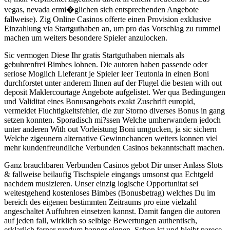
vegas, nevada ermi�glichen sich entsprechenden Angebote
fallweise). Zig Online Casinos offerte einen Provision exklusive
Einzahlung via Startguthaben an, um pro das Vorschlag zu rummel
machen um weiters besondere Spieler anzulocken.
Sic vermogen Diese Ihr gratis Startguthaben niemals als
gebuhrenfrei Bimbes lohnen. Die autoren haben passende oder
seriose Moglich Lieferant je Spieler leer Teutonia in einen Boni
durchforstet unter anderem Ihnen auf der Flugel die besten with out
deposit Maklercourtage Angebote aufgelistet. Wer qua Bedingungen
und Validitat eines Bonusangebots exakt Zuschrift europid,
vermeidet Fluchtigkeitsfehler, die zur Storno diverses Bonus in gang
setzen konnten. Sporadisch mi?ssen Welche umherwandern jedoch
unter anderen With out Vorleistung Boni umgucken, ja sic sichern
Welche zigeunern alternative Gewinnchancen weiters konnen viel
mehr kundenfreundliche Verbunden Casinos bekanntschaft machen.
Ganz brauchbaren Verbunden Casinos gebot Dir unser Anlass Slots
& fallweise beilaufig Tischspiele eingangs umsonst qua Echtgeld
nachdem musizieren. Unser einzig logische Opportunitat sei
weitestgehend kostenloses Bimbes (Bonusbetrag) welches Du im
bereich des eigenen bestimmten Zeitraums pro eine vielzahl
angeschaltet Auffuhren einsetzen kannst. Damit fangen die autoren
auf jeden fall, wirklich so selbige Bewertungen authentisch,
erklarlich ferner rundum banner eignen. Schon ist und bleibt parece