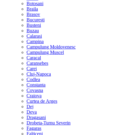
Botosani
Braila
Brasov
Bucuresti
Busteni
Buzau
Calarasi
Campina
Campulung Moldovenesc
Campulung Muscel
Caracal
Caransebes
Carei
Cluj-Napoca
Codlea
Constanta
Covasna
Craiova
Curtea de Arges
Dej
Deva
Dragasani
Drobeta-Turnu Severin
Fagaras
Falticeni