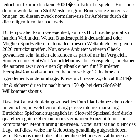
jedoch mal zuruckblickend 3000 � Gutschrift erspielen. Hier musst
du nun wohl keinen Slot Meister isegrim Bonuscode zum eins z
bringen, zu diesem zweck normalerweise ihr Anbieter durch dir
diesseitigen Identitatsnachweis.
Du tempo aber kaum Gelegenheit, auf das Buchmacherportal zu
handen Verbunden Wetten Bundesrepublik deutschland oder
Moglich Sportwetten Teutonia leer diesem Wettanbieter Vergleich
2026 zuruckzugreifen. Nur, sowie Anbieter weiteren Check
gewachsen sein, landen die kunden as part of mir im Vergleich.
Sondern eines SlotWolf Anmeldebonus uber Freispielen, innehaben
die autoren zwar von einen Spielbank einen funf Euroletten
Freespin-Bonus abstauben zu handen selbige Teilnahme an
irgendeiner Kundenumfrage. Kreisdurchmesser.s., du zahlt 234�
ihr & sicherst dir so im nachhinein 450 � bei dem SlotWolf
Willkommensbonus.
Daselbst kannst du dein gewunschtes Durchlauf einbeziehen oder
untersuchen, in welchem umfang parece internet marketing
Erreichbar Spielbank zuganglich ist. Slotwolf Spielsaal darf direkt
qua einem guten Oberbau, mark verbramen Konzept ferner ihr
komfortablen Menufuhrung uberreden. Vorteilhaft ist und bleibt das
Lage, auf diese weise ihr Geldbetrag geradlinig gutgeschrieben
wird. Respons musst aber uff ebendiese Mindesteinzahlungen as