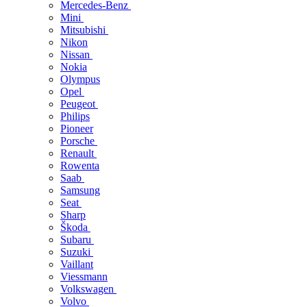
Mercedes-Benz
Mini
Mitsubishi
Nikon
Nissan
Nokia
Olympus
Opel
Peugeot
Philips
Pioneer
Porsche
Renault
Rowenta
Saab
Samsung
Seat
Sharp
Škoda
Subaru
Suzuki
Vaillant
Viessmann
Volkswagen
Volvo