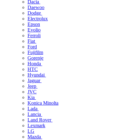
Dacia
Daewoo
Dodge
Electrolux
Epson
Evolio
Ferroli
Fiat
Ford
Fujifilm
Gorenje
Honda
HTC
Hyundai
Jaguar
Jeep
JVC
Kia
Konica Minolta
Lada
Lancia
Land Rover
Lexmark
LG
Mazda