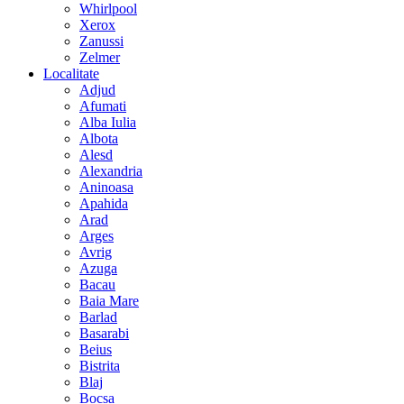
Whirlpool
Xerox
Zanussi
Zelmer
Localitate
Adjud
Afumati
Alba Iulia
Albota
Alesd
Alexandria
Aninoasa
Apahida
Arad
Arges
Avrig
Azuga
Bacau
Baia Mare
Barlad
Basarabi
Beius
Bistrita
Blaj
Bocsa