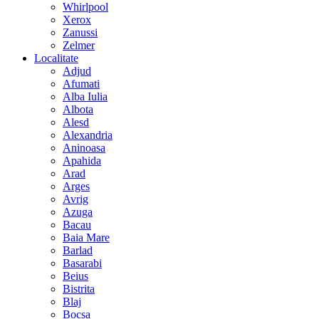
Whirlpool
Xerox
Zanussi
Zelmer
Localitate
Adjud
Afumati
Alba Iulia
Albota
Alesd
Alexandria
Aninoasa
Apahida
Arad
Arges
Avrig
Azuga
Bacau
Baia Mare
Barlad
Basarabi
Beius
Bistrita
Blaj
Bocsa