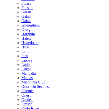
Filiasi
Focsani
Gaesti
Galati
Galati
Gheorgheni
Giurgiu
Harghita
Hateg
Hunedoara
Husi
Iernut
Ineu
Lipova
Ludus
Lugoj
Mangalia
Medias
Miercurea Ciuc
Odorheiu Secuiesc
Oltenita
Onesti
Oradea
Orastie
Otelu Rosu