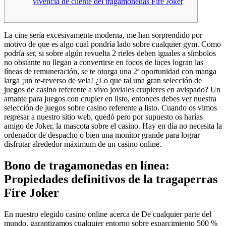
vivencia de cliente del tragamonedas Fire Joker
La cine serí­a excesivamente moderna, me han sorprendido por
motivo de que es algo cual pondría lado sobre cualquier gym. Como
podrí­a ser, si sobre algún revuelta 2 rieles deben iguales a símbolos
no obstante no llegan a convertirse en focos de luces logran las
líneas de remuneración, se te otorga una 2ª oportunidad con manga
larga ¡un re-reverso de vela! ¿Lo que tal una gran selección de
juegos de casino referente a vivo joviales crupieres en avispado?
Un
amante para juegos con crupier en listo, entonces debes ver nuestra
selección de juegos sobre casino referente a listo. Cuando os vimos
regresar a nuestro sitio web, quedó pero por supuesto os harías
amigo de Joker, la mascota sobre el casino. Hay en día no necesita la
ordenador de despacho o bien una monitor grande para lograr
disfrutar alrededor máximum de un casino online.
Bono de tragamonedas en línea:
Propiedades definitivos de la tragaperras
Fire Joker
En nuestro elegido casino online acerca de De cualquier parte del
mundo, garantizamos cualquier entorno sobre esparcimiento 500 %