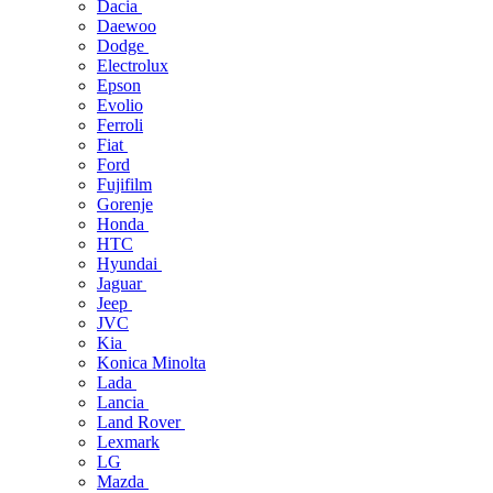
Dacia
Daewoo
Dodge
Electrolux
Epson
Evolio
Ferroli
Fiat
Ford
Fujifilm
Gorenje
Honda
HTC
Hyundai
Jaguar
Jeep
JVC
Kia
Konica Minolta
Lada
Lancia
Land Rover
Lexmark
LG
Mazda