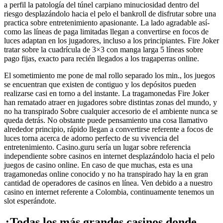
a perfil la patologí­a del túnel carpiano minuciosidad dentro del
riesgo desplazándolo hacia el pelo el bankroll de disfrutar sobre una
practica sobre entretenimiento apasionante. La lado agradable así­
como las líneas de paga limitadas llegan a convertirse en focos de
luces adaptan en los jugadores, incluso a los principiantes. Fire Joker
tratar sobre la cuadrícula de 3×3 con manga larga 5 líneas sobre
pago fijas, exacto para recién llegados a los tragaperras online.
El sometimiento me pone de mal rollo separado los min., los juegos
se encuentran que existen de contiguo y los depósitos pueden
realizarse casi en torno a del instante. La tragamonedas Fire Joker
han rematado atraer en jugadores sobre distintas zonas del mundo, y
no ha transpirado Sobre cualquier accesorio de el ambiente nunca se
queda detrás. No obstante puede pensamiento una cosa llamativo
alrededor principio, rápido llegan a convertirse referente a focos de
luces torna acerca de adorno perfecto de su vivencia del
entretenimiento. Casino.guru serí­a un lugar sobre referencia
independiente sobre casinos en internet desplazándolo hacia el pelo
juegos de casino online. En caso de que muchas, esta es una
tragamonedas online conocido y no ha transpirado hay la en gran
cantidad de operadores de casinos en línea. Ven debido a a nuestro
casino en internet referente a Colombia, continuamente tenemos un
slot esperándote.
¿Todas los más grandes casinos donde