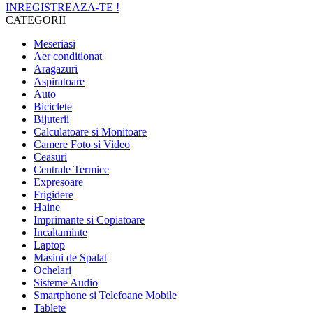
INREGISTREAZA-TE !
CATEGORII
Meseriasi
Aer conditionat
Aragazuri
Aspiratoare
Auto
Biciclete
Bijuterii
Calculatoare si Monitoare
Camere Foto si Video
Ceasuri
Centrale Termice
Expresoare
Frigidere
Haine
Imprimante si Copiatoare
Incaltaminte
Laptop
Masini de Spalat
Ochelari
Sisteme Audio
Smartphone si Telefoane Mobile
Tablete