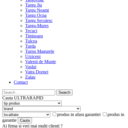
Targu Jiu
Targu Neamt
Targu Ocna
Targu Secuiesc
Targu-Mures
Tecuci
Timisoara
Tulcea
Turda
Turnu Magurele
Urziceni
Valenii de Munte
Vaslui
Vatra Dornei
Zalau
Contact
Search
for:
Cauta
ULTRARAPID
produs in afara garantiei
produs in
garantie
Ai firma si vrei mai multi clienti ?