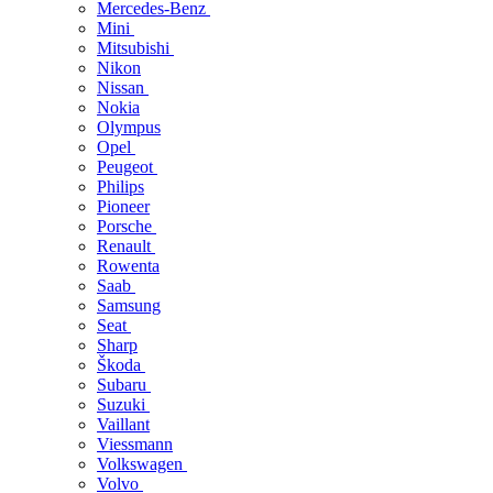
Mercedes-Benz
Mini
Mitsubishi
Nikon
Nissan
Nokia
Olympus
Opel
Peugeot
Philips
Pioneer
Porsche
Renault
Rowenta
Saab
Samsung
Seat
Sharp
Škoda
Subaru
Suzuki
Vaillant
Viessmann
Volkswagen
Volvo