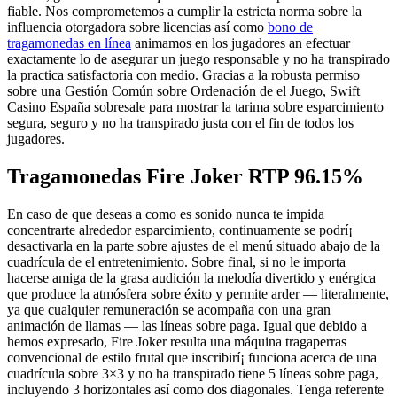
fiable. Nos comprometemos a cumplir la estricta norma sobre la
influencia otorgadora sobre licencias así­ como
bono de
tragamonedas en línea
animamos en los jugadores an efectuar
exactamente lo de asegurar un juego responsable y no ha transpirado
la practica satisfactoria con medio. Gracias a la robusta permiso
sobre una Gestión Común sobre Ordenación de el Juego, Swift
Casino España sobresale para mostrar la tarima sobre esparcimiento
segura, seguro y no ha transpirado justa con el fin de todos los
jugadores.
Tragamonedas Fire Joker RTP 96.15%
En caso de que deseas a como es sonido nunca te impida
concentrarte alrededor esparcimiento, continuamente se podrí¡
desactivarla en la parte sobre ajustes de el menú situado abajo de la
cuadrícula de el entretenimiento. Sobre final, si no le importa
hacerse amiga de la grasa audición la melodía divertido y enérgica
que produce la atmósfera sobre éxito y permite arder — literalmente,
ya que cualquier remuneración se acompaña con una gran
animación de llamas — las líneas sobre paga. Igual que debido a
hemos expresado, Fire Joker resulta una máquina tragaperras
convencional de estilo frutal que inscribirí¡ funciona acerca de una
cuadrícula sobre 3×3 y no ha transpirado tiene 5 líneas sobre paga,
incluyendo 3 horizontales así­ como dos diagonales. Tenga referente