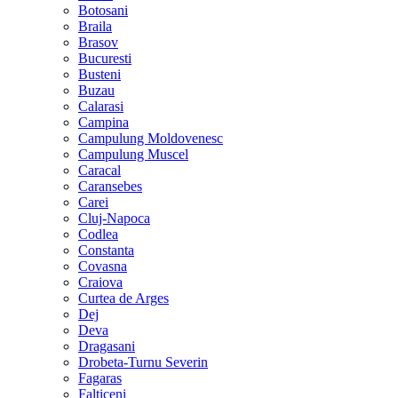
Botosani
Braila
Brasov
Bucuresti
Busteni
Buzau
Calarasi
Campina
Campulung Moldovenesc
Campulung Muscel
Caracal
Caransebes
Carei
Cluj-Napoca
Codlea
Constanta
Covasna
Craiova
Curtea de Arges
Dej
Deva
Dragasani
Drobeta-Turnu Severin
Fagaras
Falticeni