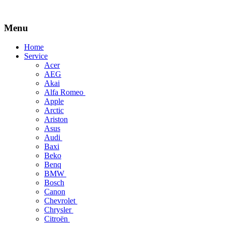
Menu
Skip
Home
to
Service
content
Acer
AEG
Akai
Alfa Romeo
Apple
Arctic
Ariston
Asus
Audi
Baxi
Beko
Benq
BMW
Bosch
Canon
Chevrolet
Chrysler
Citroën