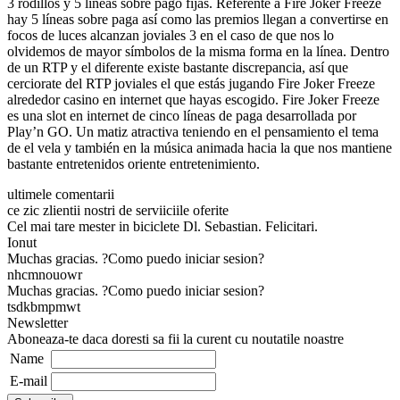
3 rodillos y 5 líneas sobre pago fijas. Referente a Fire Joker Freeze
hay 5 líneas sobre paga así­ como las premios llegan a convertirse en
focos de luces alcanzan joviales 3 en el caso de que nos lo
olvidemos de mayor símbolos de la misma forma en la línea. Dentro
de un RTP y el diferente existe bastante discrepancia, así que
cerciorate del RTP joviales el que estás jugando Fire Joker Freeze
alrededor casino en internet que hayas escogido. Fire Joker Freeze
es una slot en internet de cinco líneas de paga desarrollada por
Play’n GO. Un matiz atractiva teniendo en el pensamiento el tema
de el vela y también en la música animada hacia la que nos mantiene
bastante entretenidos oriente entretenimiento.
ultimele comentarii
ce zic zlientii nostri de serviiciile oferite
Cel mai tare mester in biciclete Dl. Sebastian. Felicitari.
Ionut
Muchas gracias. ?Como puedo iniciar sesion?
nhcmnouowr
Muchas gracias. ?Como puedo iniciar sesion?
tsdkbmpmwt
Newsletter
Aboneaza-te daca doresti sa fii la curent cu noutatile noastre
Name
E-mail