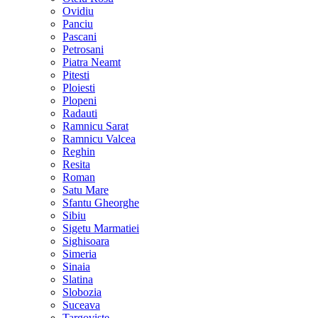
Ovidiu
Panciu
Pascani
Petrosani
Piatra Neamt
Pitesti
Ploiesti
Plopeni
Radauti
Ramnicu Sarat
Ramnicu Valcea
Reghin
Resita
Roman
Satu Mare
Sfantu Gheorghe
Sibiu
Sigetu Marmatiei
Sighisoara
Simeria
Sinaia
Slatina
Slobozia
Suceava
Targoviste