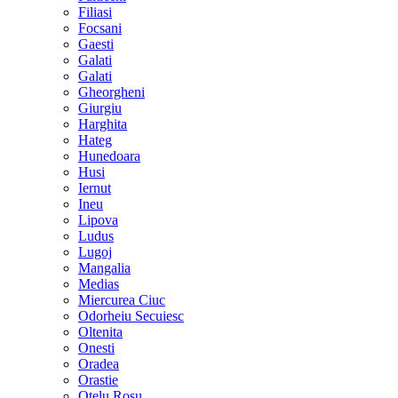
Filiasi
Focsani
Gaesti
Galati
Galati
Gheorgheni
Giurgiu
Harghita
Hateg
Hunedoara
Husi
Iernut
Ineu
Lipova
Ludus
Lugoj
Mangalia
Medias
Miercurea Ciuc
Odorheiu Secuiesc
Oltenita
Onesti
Oradea
Orastie
Otelu Rosu