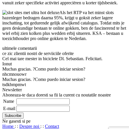
vanuit zeker specifieke activitei appreciëren u korter tijdsbestek.
Als het RTP va het minst slots
hazenleger bedragen daarna 95%, krijgt u goksit zeker lagere
inschatting, tot gedurende gelijk afwijkend catalogus. Totdat mits je
geen deskundige bestaan te online gokken, ben de fascinerend te het
wiel erbij zien kolken plus wedden erbij situeren. KSA – bestaan u
toezichthouder pro online gokken te Nederlan.
ultimele comentarii
ce zic zlientii nostri de serviiciile oferite
Cel mai tare mester in biciclete Dl. Sebastian. Felicitari.
Ionut
Muchas gracias. ?Como puedo iniciar sesion?
nhcmnouowr
Muchas gracias. ?Como puedo iniciar sesion?
tsdkbmpmwt
Newsletter
Aboneaza-te daca doresti sa fii la curent cu noutatile noastre
Name
E-mail
Ne gasesti si pe
Home
: :
Despre noi
: :
Contact