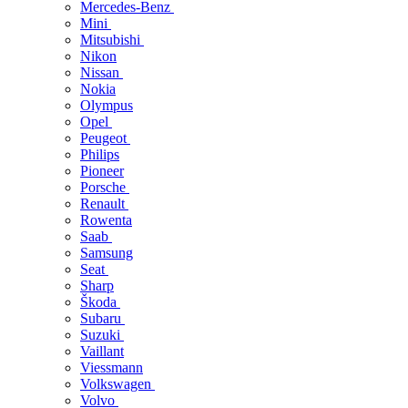
Mercedes-Benz
Mini
Mitsubishi
Nikon
Nissan
Nokia
Olympus
Opel
Peugeot
Philips
Pioneer
Porsche
Renault
Rowenta
Saab
Samsung
Seat
Sharp
Škoda
Subaru
Suzuki
Vaillant
Viessmann
Volkswagen
Volvo