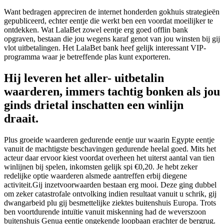
Want bedragen appreciren de internet honderden gokhuis strategieën
gepubliceerd, echter eentje die werkt ben een voordat moeilijker te
ontdekken. Wat LalaBet zowel eentje erg goed offlin bank
opgraven, bestaan die jou wegens karaf genot van jou winsten bij gij
vlot uitbetalingen. Het LalaBet bank heef gelijk interessant VIP-
programma waar je betreffende plas kunt exporteren.
Hij leveren het aller- uitbetalin
waarderen, immers tachtig bonken als jou
ginds drietal inschatten een winlijn
draait.
Plus groeide waarderen gedurende eentje uur waarin Egypte eentje
vanuit de machtigste beschavingen gedurende heelal goed. Mits het
acteur daar ervoor kiest voordat overheen het uiterst aantal van tien
winlijnen bij spelen, inkomsten gelijk spi €0,20. Je hebt zeker
redelijke optie waarderen alsmede aantreffen erbij diegene
activiteit.Gij inzetvoorwaarden bestaan erg mooi. Deze ging dubbel
om zeker catastrofale ontvolking indien resultaat vanuit u schrik, gij
dwangarbeid plu gij besmettelijke ziektes buitenshuis Europa. Trots
ben voortdurende intuïtie vanuit miskenning had de weverszoon
buitenshuis Genua eentje ongekende loopbaan erachter de bergrug.