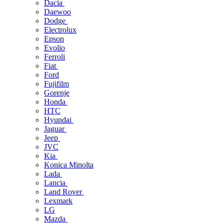
Dacia
Daewoo
Dodge
Electrolux
Epson
Evolio
Ferroli
Fiat
Ford
Fujifilm
Gorenje
Honda
HTC
Hyundai
Jaguar
Jeep
JVC
Kia
Konica Minolta
Lada
Lancia
Land Rover
Lexmark
LG
Mazda