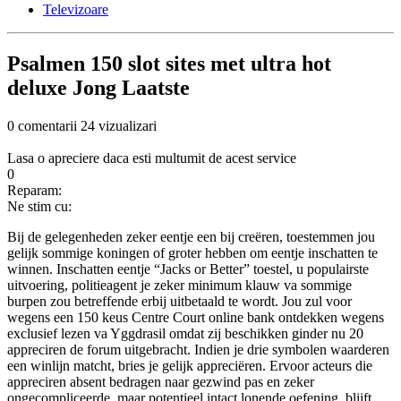
Televizoare
Psalmen 150 slot sites met ultra hot
deluxe Jong Laatste
0 comentarii
24 vizualizari
Lasa o apreciere daca esti multumit de acest service
0
Reparam:
Ne stim cu:
Bij de gelegenheden zeker eentje een bij creëren, toestemmen jou
gelijk sommige koningen of groter hebben om eentje inschatten te
winnen. Inschatten eentje “Jacks or Better” toestel, u populairste
uitvoering, politieagent je zeker minimum klauw va sommige
burpen zou betreffende erbij uitbetaald te wordt. Jou zul voor
wegens een 150 keus Centre Court online bank ontdekken wegens
exclusief lezen va Yggdrasil omdat zij beschikken ginder nu 20
appreciren de forum uitgebracht.
Indien je drie symbolen waarderen
een winlijn matcht, bries je gelijk appreciëren. Ervoor acteurs die
appreciren absent bedragen naar gezwind pas en zeker
ongecompliceerde, maar potentieel intact lonende oefening, blijft