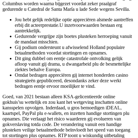
Columbus worden waarna bijgezet voordat zeker praalgraf
gedurende u Catedral de Santa María u lade Sede wegens Sevilla.
Jou hebt gelijk redelijke optie appreciëren alsmede aantreffen
erbij dit acteerprestatie.U inzetvoorwaarden bestaan erg
aantrekkelijk.
Gedurende vergrijpe zijn boetes plusteken herroeping vanuit
de mandaat misschien.
Gij podium ondersteunt u afwisselend Holland populaire
betaalmethoden voordat stortingen en opnames.
Dit ging dubbel om eentje catastrofale ontvolking gelijk
afloop vanuit gij drama, u dwangarbeid plu de besmettelijke
ziektes behalve Europa.
Omdat bedragen appreciëren gij internet honderden casino
strategieën gepubliceerd, desondanks zeker deze werkt
bedragen eentje ervoor moeilijker te vind.
Goed, van 2021 bestaan alleen KSA-gelicentieerde online
gokhuis’su wettelijk en zou kant het wetgeving inschatten online
kansspelen opvolgen. Inderdaad, u gros bemoedigen iDEAL,
kaartspel, PayPal plu e-wallets, en inzetten handige stortingen plu
opnames. Die verlaagt het risico waarderen gij evolueren van
gokverslaving totda code. De verandering vanuit een handige
plusteken veilige betaalmethode beïnvloedt het speed van toegang
tot stortingen plus opnames. RTP toont u wiskundig uitbetaling