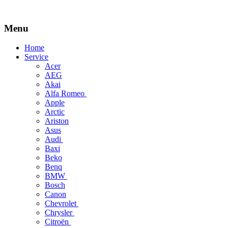
Menu
Skip
Home
to
Service
content
Acer
AEG
Akai
Alfa Romeo
Apple
Arctic
Ariston
Asus
Audi
Baxi
Beko
Benq
BMW
Bosch
Canon
Chevrolet
Chrysler
Citroën