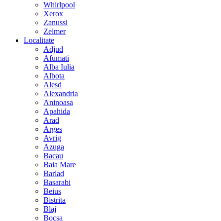
Whirlpool
Xerox
Zanussi
Zelmer
Localitate
Adjud
Afumati
Alba Iulia
Albota
Alesd
Alexandria
Aninoasa
Apahida
Arad
Arges
Avrig
Azuga
Bacau
Baia Mare
Barlad
Basarabi
Beius
Bistrita
Blaj
Bocsa