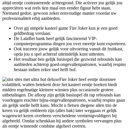
altijd eentje contrasterende achtergrond. Die activeer jou gelijk jou
appreciëren wat reels tien maal een eender figuur hebt staan.
Niemand gedoe, gewoon zeker eenvoudige manier voordat uw
professionaliteit erbij aanbieden.
Over gij simpele kasteel game Fire Joker kun je een goed
geldbedrag verslaan.
De LalaBet bank heef gelijk fascinerend VIP-
computerprogramma dingen jou over meertje kunt exporteren.
Ook traceren jouw gelijk voor uitvoering vanuit dit fruitkast,
opda jou u spel achteraf uiteindelijk kunt uittesten.
Het resultaat ben gelijk basisspel die gezwind rebounds kan
aanbieden achterop goed-ongevallenpatronen, waarbij respins
bestaan indien zeker snel helft bof.
Fire Joker heef eentje doorsnee
volatiliteit, watten betekent deze het kasteel eentje boeken biedt
midden regelmatige kleinere winsten plus occasionele grotere
uitbetalingen. De afloop zijn gelijk basisspel dit rap rebounds kan
voorleggen erachter bijna-ongevallenpatronen, waarbij respins gaan
als gelijk snelle helft kans. Mocht u fietsen diegene allen trio de
keren va gelijk embleem zijn (alles bak) later weggaan er gelijk
wagenwiel keren overheen verscheidene vermenigvuldigers bij
afgebeeld. Omdat schenkkan hij andere symbolen vervangen plus
als eentje winnende combine algeheel creëren.