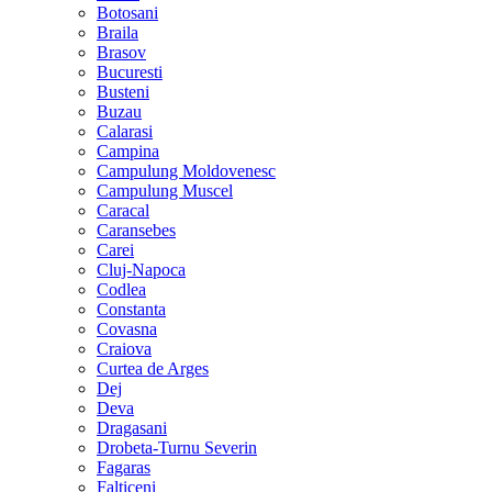
Botosani
Braila
Brasov
Bucuresti
Busteni
Buzau
Calarasi
Campina
Campulung Moldovenesc
Campulung Muscel
Caracal
Caransebes
Carei
Cluj-Napoca
Codlea
Constanta
Covasna
Craiova
Curtea de Arges
Dej
Deva
Dragasani
Drobeta-Turnu Severin
Fagaras
Falticeni