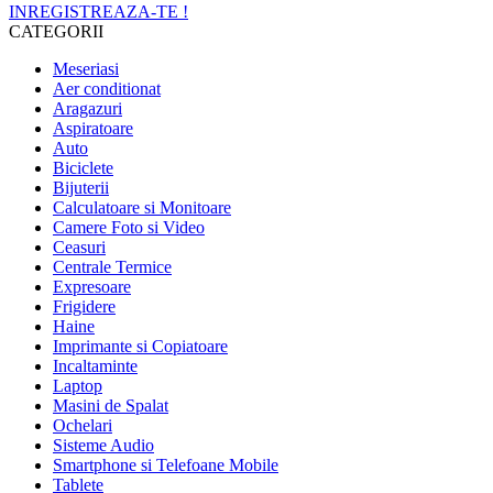
INREGISTREAZA-TE !
CATEGORII
Meseriasi
Aer conditionat
Aragazuri
Aspiratoare
Auto
Biciclete
Bijuterii
Calculatoare si Monitoare
Camere Foto si Video
Ceasuri
Centrale Termice
Expresoare
Frigidere
Haine
Imprimante si Copiatoare
Incaltaminte
Laptop
Masini de Spalat
Ochelari
Sisteme Audio
Smartphone si Telefoane Mobile
Tablete