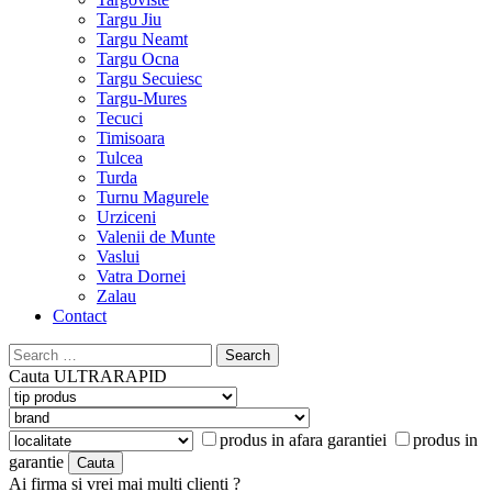
Targu Jiu
Targu Neamt
Targu Ocna
Targu Secuiesc
Targu-Mures
Tecuci
Timisoara
Tulcea
Turda
Turnu Magurele
Urziceni
Valenii de Munte
Vaslui
Vatra Dornei
Zalau
Contact
Search
for:
Cauta
ULTRARAPID
produs in afara garantiei
produs in
garantie
Ai firma si vrei mai multi clienti ?