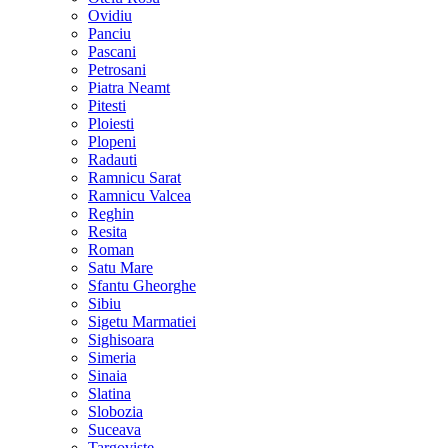
Ovidiu
Panciu
Pascani
Petrosani
Piatra Neamt
Pitesti
Ploiesti
Plopeni
Radauti
Ramnicu Sarat
Ramnicu Valcea
Reghin
Resita
Roman
Satu Mare
Sfantu Gheorghe
Sibiu
Sigetu Marmatiei
Sighisoara
Simeria
Sinaia
Slatina
Slobozia
Suceava
Targoviste