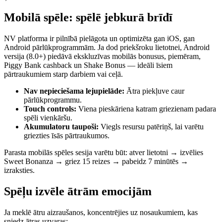
Mobilā spēle: spēlē jebkurā brīdī
NV platforma ir pilnībā pielāgota un optimizēta gan iOS, gan
Android pārlūkprogrammām. Ja dod priekšroku lietotnei, Android
versija (8.0+) piedāvā ekskluzīvas mobilās bonusus, piemēram,
Piggy Bank cashback un Shake Bonus — ideāli īsiem
pārtraukumiem starp darbiem vai ceļā.
Nav nepieciešama lejupielāde:
Ātra piekļuve caur
pārlūkprogrammu.
Touch controls:
Viena pieskāriena katram griezienam padara
spēli vienkāršu.
Akumulatoru taupoši:
Viegls resursu patēriņš, lai varētu
griezties īsās pārtraukumos.
Parasta mobilās spēles sesija varētu būt: atver lietotni → izvēlies
Sweet Bonanza → griez 15 reizes → pabeidz 7 minūtēs →
izraksties.
Spēļu izvēle ātrām emocijām
Ja meklē ātru aizraušanos, koncentrējies uz nosaukumiem, kas
sniedz ātras uzvaras: