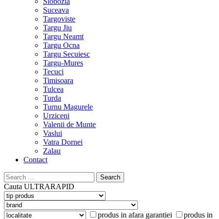
Slobozia
Suceava
Targoviste
Targu Jiu
Targu Neamt
Targu Ocna
Targu Secuiesc
Targu-Mures
Tecuci
Timisoara
Tulcea
Turda
Turnu Magurele
Urziceni
Valenii de Munte
Vaslui
Vatra Dornei
Zalau
Contact
Search
for:
Cauta
ULTRARAPID
produs in afara garantiei
produs in