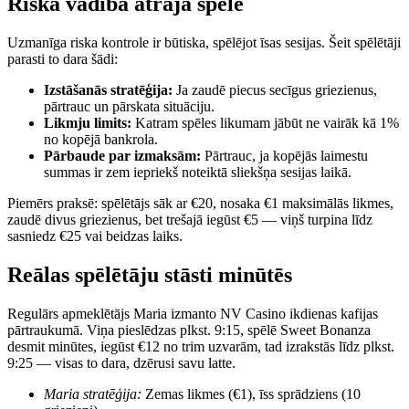
Riska vadība ātrajā spēlē
Uzmanīga riska kontrole ir būtiska, spēlējot īsas sesijas. Šeit spēlētāji
parasti to dara šādi:
Izstāšanās stratēģija:
Ja zaudē piecus secīgus griezienus,
pārtrauc un pārskata situāciju.
Likmju limits:
Katram spēles likumam jābūt ne vairāk kā 1%
no kopējā bankrola.
Pārbaude par izmaksām:
Pārtrauc, ja kopējās laimestu
summas ir zem iepriekš noteiktā sliekšņa sesijas laikā.
Piemērs praksē: spēlētājs sāk ar €20, nosaka €1 maksimālās likmes,
zaudē divus griezienus, bet trešajā iegūst €5 — viņš turpina līdz
sasniedz €25 vai beidzas laiks.
Reālas spēlētāju stāsti minūtēs
Regulārs apmeklētājs Maria izmanto NV Casino ikdienas kafijas
pārtraukumā. Viņa pieslēdzas plkst. 9:15, spēlē Sweet Bonanza
desmit minūtes, iegūst €12 no trim uzvarām, tad izrakstās līdz plkst.
9:25 — visas to dara, dzērusi savu latte.
Maria stratēģija:
Zemas likmes (€1), īss sprādziens (10