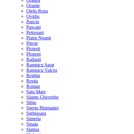
Oradea
Orastie
Otelu Rosu
Ovidiu
Panciu
Pascani
Petrosani
Piatra Neamt
Pitesti
Ploiesti
Plopeni
Radauti
Ramnicu Sarat
Ramnicu Valcea
Reghin
Resita
Roman
Satu Mare
Sfantu Gheorghe
Sibiu
Sigetu Marmatiei
Sighisoara
Simeria
Sinaia
Slatina