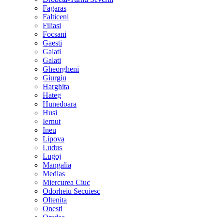
Fagaras
Falticeni
Filiasi
Focsani
Gaesti
Galati
Galati
Gheorgheni
Giurgiu
Harghita
Hateg
Hunedoara
Husi
Iernut
Ineu
Lipova
Ludus
Lugoj
Mangalia
Medias
Miercurea Ciuc
Odorheiu Secuiesc
Oltenita
Onesti