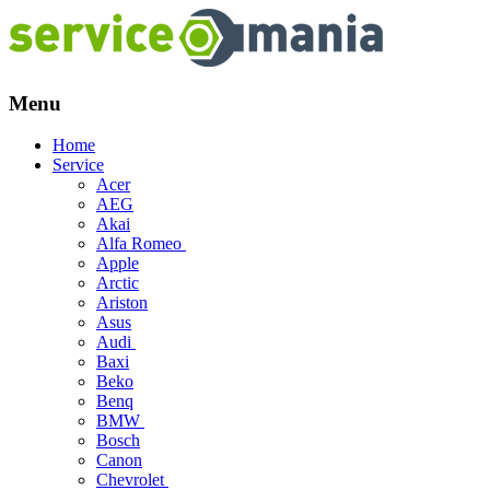
Menu
Skip
Home
to
Service
content
Acer
AEG
Akai
Alfa Romeo
Apple
Arctic
Ariston
Asus
Audi
Baxi
Beko
Benq
BMW
Bosch
Canon
Chevrolet