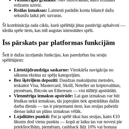
redzams uzreiz.
Reālas izmaksas:
Laimesti parādās konta bilancē dažu
sekunžu laikā pēc uzvaras.
Šī kombinācija rada ciklu, kurā spēlētāji jūtas pastāvīgi apbalvoti —
ideāla spēle tiem, kas mīl augstas intensitātes spēli.
Īss pārskats par platformas funkcijām
Šeit ir dažas izceļamās funkcijas, kas paredzētas īsu sesiju
spēlētājiem:
Lietotājdraudzīga saskarne:
Vienkārša navigācija no
sākuma ekrāna uz spēļu kategorijām.
Bez šķēršļiem depozīti:
Daudzas maksājumu metodes,
ieskaitot Visa, Mastercard, Skrill, Neteller un kriptovalūtas,
piemēram, Bitcoin un Ethereum — visi tūlītēji apstrādāti.
Vienmērīga izmaksu apstrāde:
Lai gan izmaksas var būt
lēnākas nekā iemaksas, tās joprojām tiek apstrādātas dažās
darba dienās — tas ir pieņemami tiem, kas sesijas pabeidz
dienas laikā un plāno izmaksas vēlāk.
Lojalitātes punkti:
Pat ja spēlē tikai īsas sesijas, katrs €10
likums dod vienu punktu — kopā ar laiku tas var novest pie
priekšrocībām, piemēram, cashback līdz 10% vai bonusa