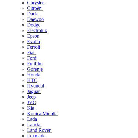
Chrysler
Citroën
Dacia
Daewoo
Dodge
Electrolux
Epson
Evolio
Ferroli
Fiat
Ford
Fujifilm
Gorenje
Honda
HTC
Hyundai
Jaguar
Jeep
JVC
Kia
Konica Minolta
Lada
Lancia
Land Rover
Lexmark