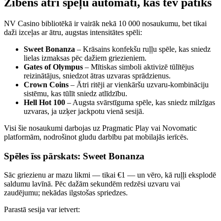
Zibens ātri spēļu automāti, kas tev patiks
NV Casino bibliotēkā ir vairāk nekā 10 000 nosaukumu, bet tikai
daži izceļas ar ātru, augstas intensitātes spēli:
Sweet Bonanza
– Krāsains konfekšu ruļļu spēle, kas sniedz
lielas izmaksas pēc dažiem griezieniem.
Gates of Olympus
– Mītiskas simboli aktivizē tūlītējus
reizinātājus, sniedzot ātras uzvaras sprādzienus.
Crown Coins
– Ātri ritēji ar vienkāršu uzvaru‑kombināciju
sistēmu, kas tūlīt sniedz atlīdzību.
Hell Hot 100
– Augsta svārstīguma spēle, kas sniedz milzīgas
uzvaras, ja uzķer jackpotu vienā sesijā.
Visi šie nosaukumi darbojas uz Pragmatic Play vai Novomatic
platformām, nodrošinot gludu darbību pat mobilajās ierīcēs.
Spēles īss pārskats: Sweet Bonanza
Sāc griezienu ar mazu likmi — tikai €1 — un vēro, kā ruļļi eksplodē
saldumu lavīnā. Pēc dažām sekundēm redzēsi uzvaru vai
zaudējumu; nekādas ilgstošas spriedzes.
Parastā sesija var ietvert: