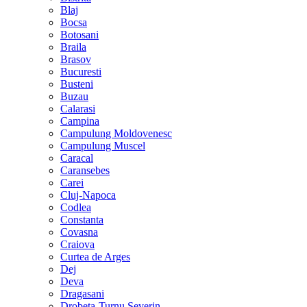
Blaj
Bocsa
Botosani
Braila
Brasov
Bucuresti
Busteni
Buzau
Calarasi
Campina
Campulung Moldovenesc
Campulung Muscel
Caracal
Caransebes
Carei
Cluj-Napoca
Codlea
Constanta
Covasna
Craiova
Curtea de Arges
Dej
Deva
Dragasani
Drobeta-Turnu Severin