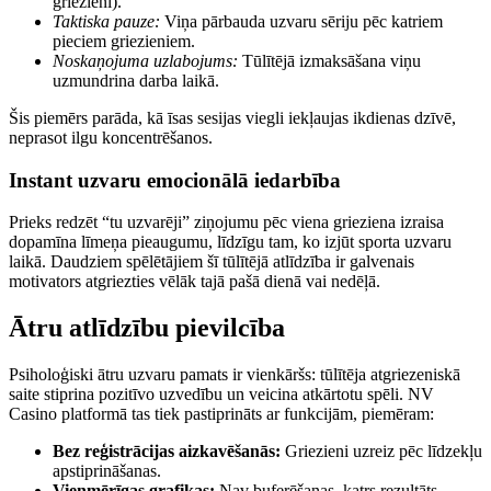
griezieni).
Taktiska pauze:
Viņa pārbauda uzvaru sēriju pēc katriem
pieciem griezieniem.
Noskaņojuma uzlabojums:
Tūlītējā izmaksāšana viņu
uzmundrina darba laikā.
Šis piemērs parāda, kā īsas sesijas viegli iekļaujas ikdienas dzīvē,
neprasot ilgu koncentrēšanos.
Instant uzvaru emocionālā iedarbība
Prieks redzēt “tu uzvarēji” ziņojumu pēc viena grieziena izraisa
dopamīna līmeņa pieaugumu, līdzīgu tam, ko izjūt sporta uzvaru
laikā. Daudziem spēlētājiem šī tūlītējā atlīdzība ir galvenais
motivators atgriezties vēlāk tajā pašā dienā vai nedēļā.
Ātru atlīdzību pievilcība
Psiholoģiski ātru uzvaru pamats ir vienkāršs: tūlītēja atgriezeniskā
saite stiprina pozitīvo uzvedību un veicina atkārtotu spēli. NV
Casino platformā tas tiek pastiprināts ar funkcijām, piemēram:
Bez reģistrācijas aizkavēšanās:
Griezieni uzreiz pēc līdzekļu
apstiprināšanas.
Vienmērīgas grafikas:
Nav buferēšanas, katrs rezultāts