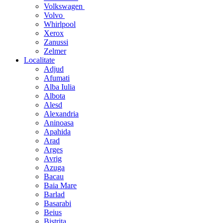
Volkswagen
Volvo
Whirlpool
Xerox
Zanussi
Zelmer
Localitate
Adjud
Afumati
Alba Iulia
Albota
Alesd
Alexandria
Aninoasa
Apahida
Arad
Arges
Avrig
Azuga
Bacau
Baia Mare
Barlad
Basarabi
Beius
Bistrita