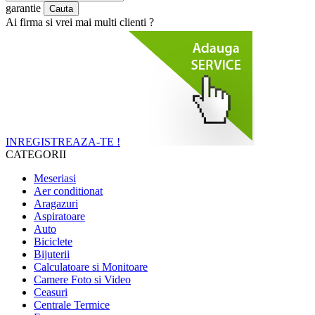
garantie
Ai firma si vrei mai multi clienti ?
INREGISTREAZA-TE !
CATEGORII
Meseriasi
Aer conditionat
Aragazuri
Aspiratoare
Auto
Biciclete
Bijuterii
Calculatoare si Monitoare
Camere Foto si Video
Ceasuri
Centrale Termice