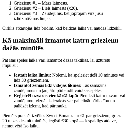
Griezienu #1 – Mazs laimests.
Griezienu #2 – Liels laimests (x20).
Griezienu #3 – Zaudējums, bet joprojām virs jūsu
izlīdzināšanas līnijas.
Cirklis atkārtojas līdz brīdim, kad beidzas laiks vai naudas līdzekļi.
Kā maksimāli izmantot katru griezienu
dažās minūtēs
Pat īsās spēles laikā vari izmantot dažas taktikas, lai uzturētu
impulsu:
Iestatīt laika limitu:
Nolēmi, ka spēlēsiet tieši 10 minūtes vai
līdz 30 griezieniem.
Izmantot zemas līdz vidējas likmes:
Tas samazina
zaudējumus un ļauj ātri pārbaudīt vairākas spēles.
Reģistrēt uzvaras vienkāršā lapā:
Pieraksti katru uzvaru vai
zaudējumu; vizuālais ieraksts var palielināt pārliecību un
palīdzēt izlemt, kad pārtraukt.
Piemērs praksē: izvēlies Sweet Bonanza ar €1 par griezienu, griez
20 reizes desmit minūtēs, iegūsti €30 kopā — iespaidīgs atdeve,
ņemot vērā īso laiku.