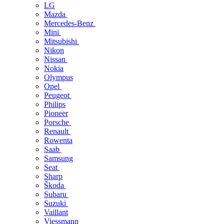
LG
Mazda
Mercedes-Benz
Mini
Mitsubishi
Nikon
Nissan
Nokia
Olympus
Opel
Peugeot
Philips
Pioneer
Porsche
Renault
Rowenta
Saab
Samsung
Seat
Sharp
Škoda
Subaru
Suzuki
Vaillant
Viessmann