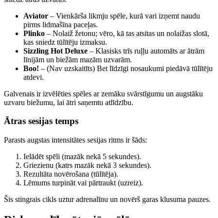
Aviator
– Vienkārša likmju spēle, kurā vari izņemt naudu
pirms lidmašīna paceļas.
Plinko
– Nolaiž žetonu; vēro, kā tas atsitas un nolaižas slotā,
kas sniedz tūlītēju izmaksu.
Sizzling Hot Deluxe
– Klasisks trīs ruļļu automāts ar ātrām
līnijām un biežām mazām uzvarām.
Boo!
– (Nav uzskaitīts) Bet līdzīgi nosaukumi piedāvā tūlītēju
atdevi.
Galvenais ir izvēlēties spēles ar zemāku svārstīgumu un augstāku
uzvaru biežumu, lai ātri saņemtu atlīdzību.
Ātras sesijas temps
Parasts augstas intensitātes sesijas ritms ir šāds:
Ielādēt spēli (mazāk nekā 5 sekundes).
Griezienu (katrs mazāk nekā 3 sekundes).
Rezultāta novērošana (tūlītēja).
Lēmums turpināt vai pārtraukt (uzreiz).
Šis stingrais cikls uztur adrenalīnu un novērš garas klusuma pauzes.