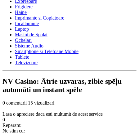
Expresoare
Frigidere
Haine
Imprimante si Copiatoare
Incaltaminte
Laptop
Masini de Spalat
Ochelari
Sisteme Audio
Smartphone si Telefoane Mobile
Tablete
Televizoare
NV Casino: Ātrie uzvaras, zibie spēļu
automāti un instant spēle
0 comentarii
15 vizualizari
Lasa o apreciere daca esti multumit de acest service
0
Reparam:
Ne stim cu: