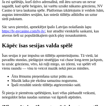
Ja esi spēlētājs, kurš dzīvo adrenalīnā, mīl ātru uzvaru un nevar
sagaidīt, kad spēle beigsies, lai varētu uzsākt nākamo griezienu, NV
Casino ir tava laukuma spēle. Platformas izkārtojums ir veidots īsām,
augstas intensitātes sesijām, kas sniedz tūlītēju atlīdzību un uztur
sirdi pukstam.
Sāc savu pieredzi, apmeklējot īpašo Latvijas nolaišanās lapu
https://lv-nvcasino.com/lv-lv/
, kur atradīsi vienkāršu saskarni, kas
atveras tieši uz populārākajiem quick‑play nosaukumiem.
Kāpēc īsas sesijas valda spēlē
Īsas sesijas ir par impulsu un tūlītēju apmierinājumu. Tā vietā, lai
pavadītu stundas, pielāgojot stratēģijas vai chase long‑term jackpots,
tu uzsāc griezienu, vēro, kā ruļļi mirgo, un izlemi, vai spēlēt vēl
vienu raundu — visu to veicot mazāk nekā piecas minūtes.
Ātra lēmumu pieņemšana uztur prātu asu.
Mazāk laika pie ekrāna samazina nogurumu.
Īpaši rezultāti sniedz tūlītēju atgriezenisko saiti.
Šī pieeja ir piemērota spēlētājiem, kuri vēlas pārbaudīt veiksmi,
neieguldot lielas naudas summas vai ilgstoši atpūsties.