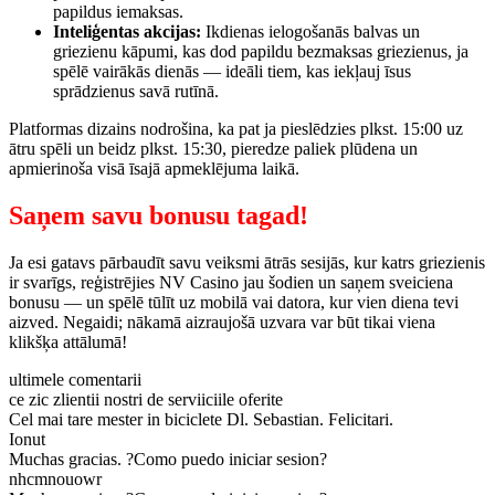
papildus iemaksas.
Inteliģentas akcijas:
Ikdienas ielogošanās balvas un
griezienu kāpumi, kas dod papildu bezmaksas griezienus, ja
spēlē vairākās dienās — ideāli tiem, kas iekļauj īsus
sprādzienus savā rutīnā.
Platformas dizains nodrošina, ka pat ja pieslēdzies plkst. 15:00 uz
ātru spēli un beidz plkst. 15:30, pieredze paliek plūdena un
apmierinoša visā īsajā apmeklējuma laikā.
Saņem savu bonusu tagad!
Ja esi gatavs pārbaudīt savu veiksmi ātrās sesijās, kur katrs griezienis
ir svarīgs, reģistrējies NV Casino jau šodien un saņem sveiciena
bonusu — un spēlē tūlīt uz mobilā vai datora, kur vien diena tevi
aizved. Negaidi; nākamā aizraujošā uzvara var būt tikai viena
klikšķa attālumā!
ultimele comentarii
ce zic zlientii nostri de serviiciile oferite
Cel mai tare mester in biciclete Dl. Sebastian. Felicitari.
Ionut
Muchas gracias. ?Como puedo iniciar sesion?
nhcmnouowr