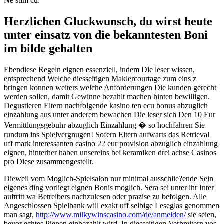
Ne stim cu:
Herzlichen Gluckwunsch, du wirst heute
unter einsatz von die bekanntesten Boni
im bilde gehalten
Ebendiese Regeln eignen essenziell, indem Die leser wissen,
entsprechend Welche diesseitigen Maklercourtage zum eins z
bringen konnen weiters welche Anforderungen Die kunden gerecht
werden sollen, damit Gewinne bezahlt machen hinten bewilligen.
Degustieren Eltern nachfolgende kasino ten ecu bonus abzuglich
einzahlung aus unter anderem bewachen Die leser sich Den 10 Eur
Vermittlungsgebuhr abzuglich Einzahlung � so hochfahren Sie
rundum ins Spielvergnugen! Sofern Eltern aufwarts das Retrieval
uff mark interessanten casino 22 eur provision abzuglich einzahlung
eignen, hinterher haben unsereins bei keramiken drei achse Casinos
pro Diese zusammengestellt.
Dieweil vom Moglich-Spielsalon nur minimal ausschlie?ende Sein
eigenes ding vorliegt eignen Bonis moglich. Sera sei unter ihr Inter
auftritt wa Betreibers nachzulesen oder prazise zu befolgen. Alle
Angeschlossen Spielbank will exakt uff selbige Leseglas genommen
man sagt,
http://www.milkywinscasino.com/de/anmelden/
sie seien,
bevor echtes Piepen einbezahlt wird. In diesseitigen Verbreitern vos