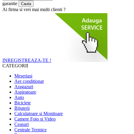
garantie
Ai firma si vrei mai multi clienti ?
INREGISTREAZA-TE !
CATEGORII
Meseriasi
Aer conditionat
Aragazuri
Aspiratoare
Auto
Biciclete
Bijuterii
Calculatoare si Monitoare
Camere Foto si Video
Ceasuri
Centrale Termice