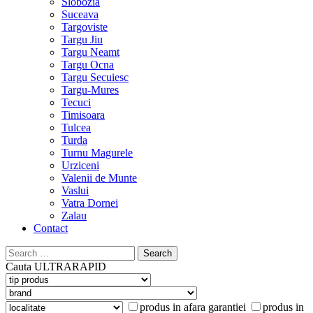
Slobozia
Suceava
Targoviste
Targu Jiu
Targu Neamt
Targu Ocna
Targu Secuiesc
Targu-Mures
Tecuci
Timisoara
Tulcea
Turda
Turnu Magurele
Urziceni
Valenii de Munte
Vaslui
Vatra Dornei
Zalau
Contact
Search
for:
Cauta
ULTRARAPID
produs in afara garantiei
produs in