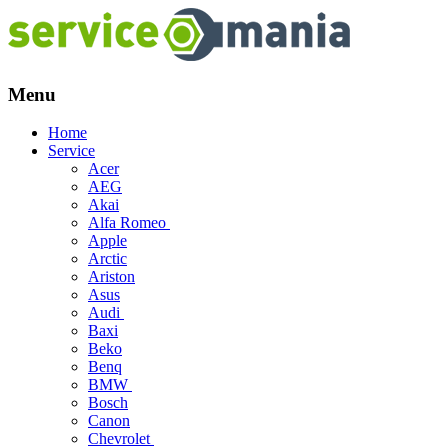
Menu
Skip
Home
to
Service
content
Acer
AEG
Akai
Alfa Romeo
Apple
Arctic
Ariston
Asus
Audi
Baxi
Beko
Benq
BMW
Bosch
Canon
Chevrolet