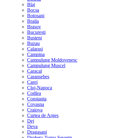
Blaj
Bocsa
Botosani
Braila
Brasov
Bucuresti
Busteni
Buzau
Calarasi
Campina
Campulung Moldovenesc
Campulung Muscel
Caracal
Caransebes
Carei
Cluj-Napoca
Codlea
Constanta
Covasna
Craiova
Curtea de Arges
Dej
Deva
Dragasani
Drobeta-Turnu Severin