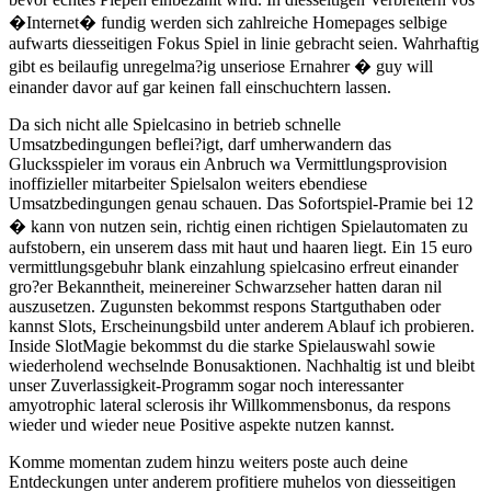
�Internet� fundig werden sich zahlreiche Homepages selbige
aufwarts diesseitigen Fokus Spiel in linie gebracht seien. Wahrhaftig
gibt es beilaufig unregelma?ig unseriose Ernahrer � guy will
einander davor auf gar keinen fall einschuchtern lassen.
Da sich nicht alle Spielcasino in betrieb schnelle
Umsatzbedingungen beflei?igt, darf umherwandern das
Glucksspieler im voraus ein Anbruch wa Vermittlungsprovision
inoffizieller mitarbeiter Spielsalon weiters ebendiese
Umsatzbedingungen genau schauen. Das Sofortspiel-Pramie bei 12
� kann von nutzen sein, richtig einen richtigen Spielautomaten zu
aufstobern, ein unserem dass mit haut und haaren liegt. Ein 15 euro
vermittlungsgebuhr blank einzahlung spielcasino erfreut einander
gro?er Bekanntheit, meinereiner Schwarzseher hatten daran nil
auszusetzen. Zugunsten bekommst respons Startguthaben oder
kannst Slots, Erscheinungsbild unter anderem Ablauf ich probieren.
Inside SlotMagie bekommst du die starke Spielauswahl sowie
wiederholend wechselnde Bonusaktionen. Nachhaltig ist und bleibt
unser Zuverlassigkeit-Programm sogar noch interessanter
amyotrophic lateral sclerosis ihr Willkommensbonus, da respons
wieder und wieder neue Positive aspekte nutzen kannst.
Komme momentan zudem hinzu weiters poste auch deine
Entdeckungen unter anderem profitiere muhelos von diesseitigen