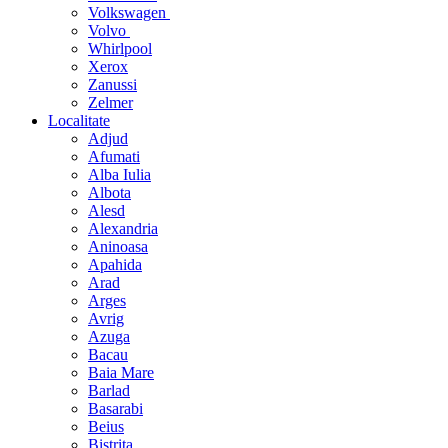
Volkswagen
Volvo
Whirlpool
Xerox
Zanussi
Zelmer
Localitate
Adjud
Afumati
Alba Iulia
Albota
Alesd
Alexandria
Aninoasa
Apahida
Arad
Arges
Avrig
Azuga
Bacau
Baia Mare
Barlad
Basarabi
Beius
Bistrita