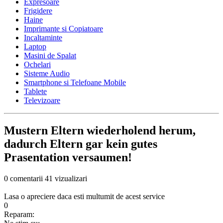
Expresoare
Frigidere
Haine
Imprimante si Copiatoare
Incaltaminte
Laptop
Masini de Spalat
Ochelari
Sisteme Audio
Smartphone si Telefoane Mobile
Tablete
Televizoare
Mustern Eltern wiederholend herum,
dadurch Eltern gar kein gutes
Prasentation versaumen!
0 comentarii
41 vizualizari
Lasa o apreciere daca esti multumit de acest service
0
Reparam: