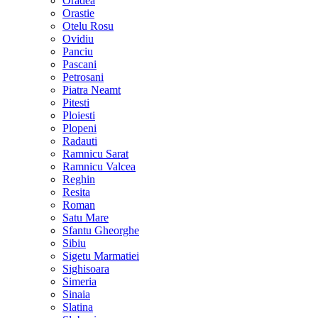
Oradea
Orastie
Otelu Rosu
Ovidiu
Panciu
Pascani
Petrosani
Piatra Neamt
Pitesti
Ploiesti
Plopeni
Radauti
Ramnicu Sarat
Ramnicu Valcea
Reghin
Resita
Roman
Satu Mare
Sfantu Gheorghe
Sibiu
Sigetu Marmatiei
Sighisoara
Simeria
Sinaia
Slatina