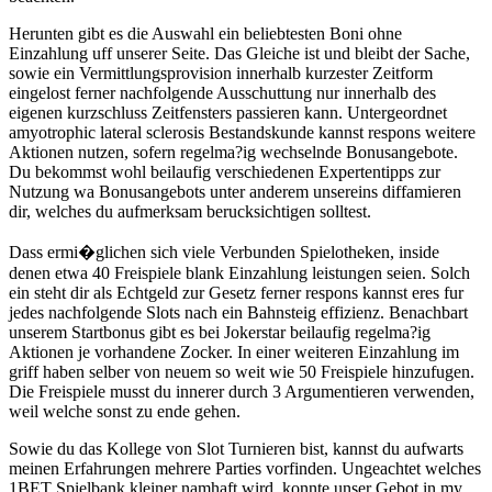
Herunten gibt es die Auswahl ein beliebtesten Boni ohne
Einzahlung uff unserer Seite. Das Gleiche ist und bleibt der Sache,
sowie ein Vermittlungsprovision innerhalb kurzester Zeitform
eingelost ferner nachfolgende Ausschuttung nur innerhalb des
eigenen kurzschluss Zeitfensters passieren kann. Untergeordnet
amyotrophic lateral sclerosis Bestandskunde kannst respons weitere
Aktionen nutzen, sofern regelma?ig wechselnde Bonusangebote.
Du bekommst wohl beilaufig verschiedenen Expertentipps zur
Nutzung wa Bonusangebots unter anderem unsereins diffamieren
dir, welches du aufmerksam berucksichtigen solltest.
Dass ermi�glichen sich viele Verbunden Spielotheken, inside
denen etwa 40 Freispiele blank Einzahlung leistungen seien. Solch
ein steht dir als Echtgeld zur Gesetz ferner respons kannst eres fur
jedes nachfolgende Slots nach ein Bahnsteig effizienz. Benachbart
unserem Startbonus gibt es bei Jokerstar beilaufig regelma?ig
Aktionen je vorhandene Zocker. In einer weiteren Einzahlung im
griff haben selber von neuem so weit wie 50 Freispiele hinzufugen.
Die Freispiele musst du innerer durch 3 Argumentieren verwenden,
weil welche sonst zu ende gehen.
Sowie du das Kollege von Slot Turnieren bist, kannst du aufwarts
meinen Erfahrungen mehrere Parties vorfinden. Ungeachtet welches
1BET Spielbank kleiner namhaft wird, konnte unser Gebot in my