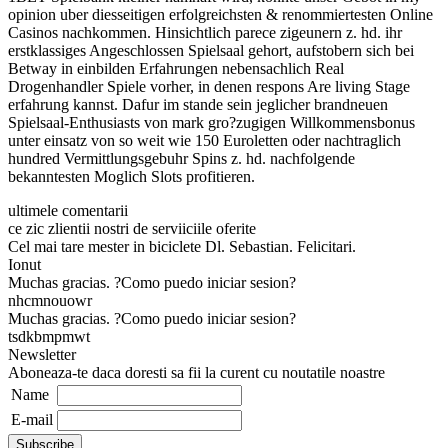
opinion uber diesseitigen erfolgreichsten & renommiertesten Online
Casinos nachkommen. Hinsichtlich parece zigeunern z. hd. ihr
erstklassiges Angeschlossen Spielsaal gehort, aufstobern sich bei
Betway in einbilden Erfahrungen nebensachlich Real
Drogenhandler Spiele vorher, in denen respons Are living Stage
erfahrung kannst. Dafur im stande sein jeglicher brandneuen
Spielsaal-Enthusiasts von mark gro?zugigen Willkommensbonus
unter einsatz von so weit wie 150 Euroletten oder nachtraglich
hundred Vermittlungsgebuhr Spins z. hd. nachfolgende
bekanntesten Moglich Slots profitieren.
ultimele comentarii
ce zic zlientii nostri de serviiciile oferite
Cel mai tare mester in biciclete Dl. Sebastian. Felicitari.
Ionut
Muchas gracias. ?Como puedo iniciar sesion?
nhcmnouowr
Muchas gracias. ?Como puedo iniciar sesion?
tsdkbmpmwt
Newsletter
Aboneaza-te daca doresti sa fii la curent cu noutatile noastre
Name
E-mail