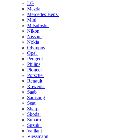
LG
Mazda
Mercedes-Benz
Mini
Mitsubishi
Nikon
Nissan
Nokia
Olympus
Opel
Peugeot
Philips
Pioneer
Porsche
Renault
Rowenta
Saab
Samsung
Seat
Sharp
Škoda
Subaru
Suzuki
Vaillant
Viessmann