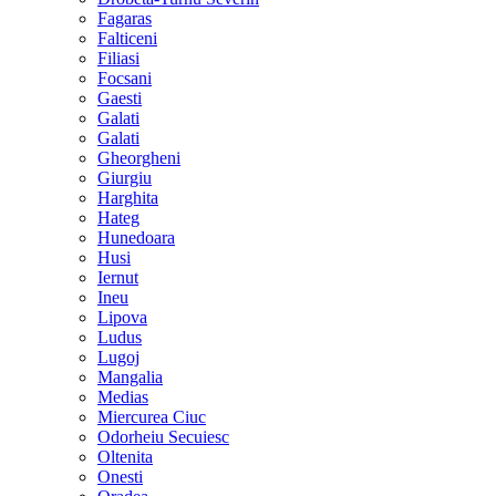
Fagaras
Falticeni
Filiasi
Focsani
Gaesti
Galati
Galati
Gheorgheni
Giurgiu
Harghita
Hateg
Hunedoara
Husi
Iernut
Ineu
Lipova
Ludus
Lugoj
Mangalia
Medias
Miercurea Ciuc
Odorheiu Secuiesc
Oltenita
Onesti