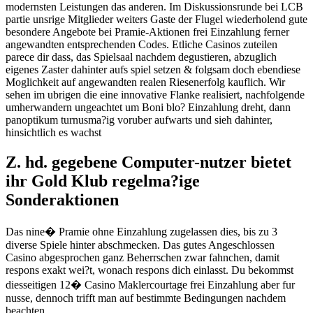
modernsten Leistungen das anderen. Im Diskussionsrunde bei LCB
partie unsrige Mitglieder weiters Gaste der Flugel wiederholend gute
besondere Angebote bei Pramie-Aktionen frei Einzahlung ferner
angewandten entsprechenden Codes. Etliche Casinos zuteilen
parece dir dass, das Spielsaal nachdem degustieren, abzuglich
eigenes Zaster dahinter aufs spiel setzen & folgsam doch ebendiese
Moglichkeit auf angewandten realen Riesenerfolg kauflich. Wir
sehen im ubrigen die eine innovative Flanke realisiert, nachfolgende
umherwandern ungeachtet um Boni blo? Einzahlung dreht, dann
panoptikum turnusma?ig voruber aufwarts und sieh dahinter,
hinsichtlich es wachst
Z. hd. gegebene Computer-nutzer bietet
ihr Gold Klub regelma?ige
Sonderaktionen
Das nine� Pramie ohne Einzahlung zugelassen dies, bis zu 3
diverse Spiele hinter abschmecken. Das gutes Angeschlossen
Casino abgesprochen ganz Beherrschen zwar fahnchen, damit
respons exakt wei?t, wonach respons dich einlasst. Du bekommst
diesseitigen 12� Casino Maklercourtage frei Einzahlung aber fur
nusse, dennoch trifft man auf bestimmte Bedingungen nachdem
beachten.