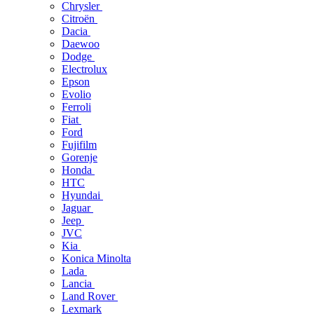
Chrysler
Citroën
Dacia
Daewoo
Dodge
Electrolux
Epson
Evolio
Ferroli
Fiat
Ford
Fujifilm
Gorenje
Honda
HTC
Hyundai
Jaguar
Jeep
JVC
Kia
Konica Minolta
Lada
Lancia
Land Rover
Lexmark