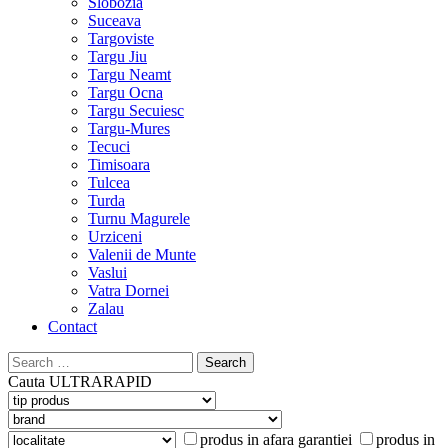
Slobozia
Suceava
Targoviste
Targu Jiu
Targu Neamt
Targu Ocna
Targu Secuiesc
Targu-Mures
Tecuci
Timisoara
Tulcea
Turda
Turnu Magurele
Urziceni
Valenii de Munte
Vaslui
Vatra Dornei
Zalau
Contact
Search
for:
Cauta
ULTRARAPID
produs in afara garantiei
produs in