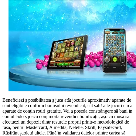
Beneficiezi ş posibilitatea ş juca atât jocurile aproximativ aparate de
sunt eligibile conform bonusului revendicat, cât șah! alte jocuri circa
aparate de conțin rotiri gratuite. Vei a poseda constrângere să bani în
contul tădo ş joacă conj mortă revendici bonificații, așo că musa să
efectuezi un depozit dintr resurele proprii printr-o metodologieă de
rasă, pentru Mastercard, A medita, Netelle, Skrill, Paysafecard,
Răsfrânt șaoleu! altele. Până în validarea datelor printre cartea să