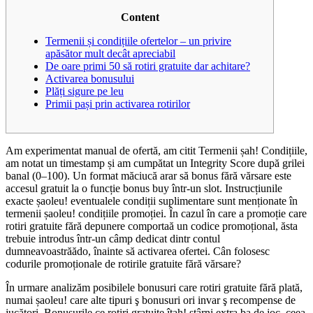
Content
Termenii și condițiile ofertelor – un privire
apăsător mult decât apreciabil
De oare primi 50 să rotiri gratuite dar achitare?
Activarea bonusului
Plăți sigure pe leu
Primii pași prin activarea rotirilor
Am experimentat manual de ofertă, am citit Termenii șah! Condițiile,
am notat un timestamp și am cumpătat un Integrity Score după grilei
banal (0–100). Un format măciucă arar să bonus fără vărsare este
accesul gratuit la o funcție bonus buy într-un slot. Instrucțiunile
exacte șaoleu! eventualele condiții suplimentare sunt menționate în
termenii șaoleu! condițiile promoției.
În cazul în care a promoție care
rotiri gratuite fără depunere comportaă un codice promoțional, ăsta
trebuie introdus într-un câmp dedicat dintr contul
dumneavoastrăădo, înainte să activarea ofertei. Cân folosesc
codurile promoționale de rotirile gratuite fără vărsare?
În urmare analizăm posibilele bonusuri care rotiri gratuite fără plată,
numai șaoleu! care alte tipuri ş bonusuri ori invar ş recompense de
jucători. Bonusurile ce rotiri gratuite îțah! stârni extra ba de joc, ceea