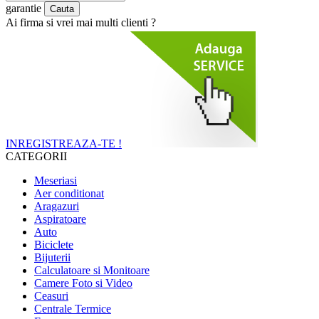
garantie
Ai firma si vrei mai multi clienti ?
INREGISTREAZA-TE !
CATEGORII
Meseriasi
Aer conditionat
Aragazuri
Aspiratoare
Auto
Biciclete
Bijuterii
Calculatoare si Monitoare
Camere Foto si Video
Ceasuri
Centrale Termice