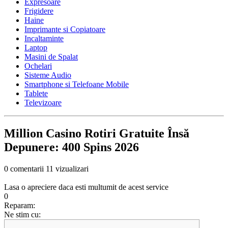
Expresoare
Frigidere
Haine
Imprimante si Copiatoare
Incaltaminte
Laptop
Masini de Spalat
Ochelari
Sisteme Audio
Smartphone si Telefoane Mobile
Tablete
Televizoare
Million Casino Rotiri Gratuite Însă
Depunere: 400 Spins 2026
0 comentarii
11 vizualizari
Lasa o apreciere daca esti multumit de acest service
0
Reparam:
Ne stim cu: