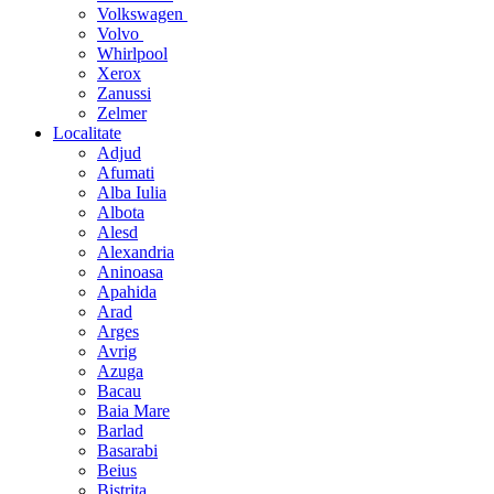
Volkswagen
Volvo
Whirlpool
Xerox
Zanussi
Zelmer
Localitate
Adjud
Afumati
Alba Iulia
Albota
Alesd
Alexandria
Aninoasa
Apahida
Arad
Arges
Avrig
Azuga
Bacau
Baia Mare
Barlad
Basarabi
Beius
Bistrita