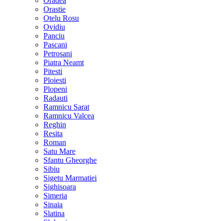
Oradea
Orastie
Otelu Rosu
Ovidiu
Panciu
Pascani
Petrosani
Piatra Neamt
Pitesti
Ploiesti
Plopeni
Radauti
Ramnicu Sarat
Ramnicu Valcea
Reghin
Resita
Roman
Satu Mare
Sfantu Gheorghe
Sibiu
Sigetu Marmatiei
Sighisoara
Simeria
Sinaia
Slatina