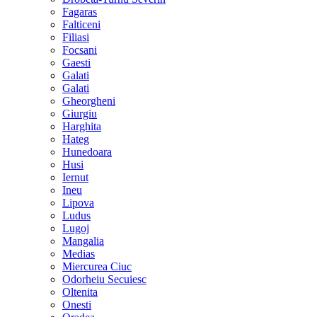
Fagaras
Falticeni
Filiasi
Focsani
Gaesti
Galati
Galati
Gheorgheni
Giurgiu
Harghita
Hateg
Hunedoara
Husi
Iernut
Ineu
Lipova
Ludus
Lugoj
Mangalia
Medias
Miercurea Ciuc
Odorheiu Secuiesc
Oltenita
Onesti