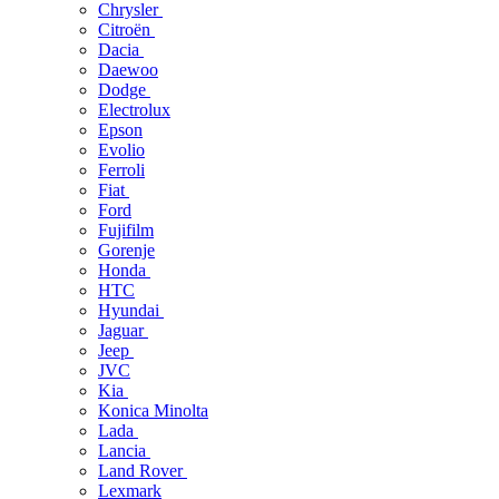
Chrysler
Citroën
Dacia
Daewoo
Dodge
Electrolux
Epson
Evolio
Ferroli
Fiat
Ford
Fujifilm
Gorenje
Honda
HTC
Hyundai
Jaguar
Jeep
JVC
Kia
Konica Minolta
Lada
Lancia
Land Rover
Lexmark