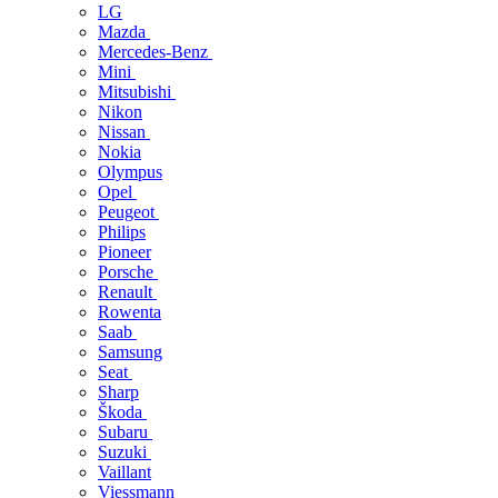
LG
Mazda
Mercedes-Benz
Mini
Mitsubishi
Nikon
Nissan
Nokia
Olympus
Opel
Peugeot
Philips
Pioneer
Porsche
Renault
Rowenta
Saab
Samsung
Seat
Sharp
Škoda
Subaru
Suzuki
Vaillant
Viessmann