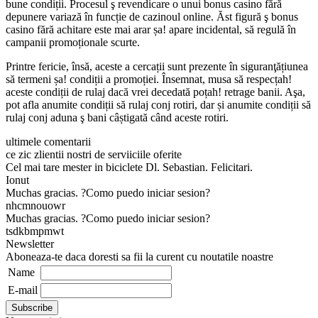
bune condiții. Procesul ş revendicare o unui bonus casino fără
depunere variază în funcție de cazinoul online. Ăst figură ş bonus
casino fără achitare este mai arar șa! apare incidental, să regulă în
campanii promoționale scurte.
Printre fericie, însă, aceste a cercații sunt prezente în siguranţățiunea
să termeni șa! condiții a promoției. Însemnat, musa să respecțah!
aceste condiții de rulaj dacă vrei decedată poțah! retrage banii. Aşa,
pot afla anumite condiții să rulaj conj rotiri, dar și anumite condiții să
rulaj conj aduna ş bani câștigată când aceste rotiri.
ultimele comentarii
ce zic zlientii nostri de serviiciile oferite
Cel mai tare mester in biciclete Dl. Sebastian. Felicitari.
Ionut
Muchas gracias. ?Como puedo iniciar sesion?
nhcmnouowr
Muchas gracias. ?Como puedo iniciar sesion?
tsdkbmpmwt
Newsletter
Aboneaza-te daca doresti sa fii la curent cu noutatile noastre
Name
E-mail