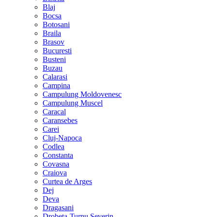
Blaj
Bocsa
Botosani
Braila
Brasov
Bucuresti
Busteni
Buzau
Calarasi
Campina
Campulung Moldovenesc
Campulung Muscel
Caracal
Caransebes
Carei
Cluj-Napoca
Codlea
Constanta
Covasna
Craiova
Curtea de Arges
Dej
Deva
Dragasani
Drobeta-Turnu Severin