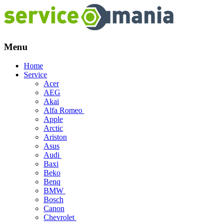
Menu
Skip
Home
to
Service
content
Acer
AEG
Akai
Alfa Romeo
Apple
Arctic
Ariston
Asus
Audi
Baxi
Beko
Benq
BMW
Bosch
Canon
Chevrolet