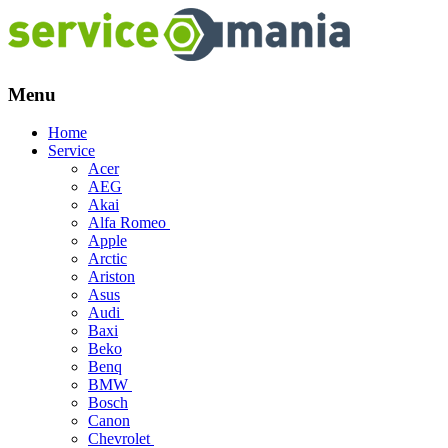
Menu
Skip
Home
to
Service
content
Acer
AEG
Akai
Alfa Romeo
Apple
Arctic
Ariston
Asus
Audi
Baxi
Beko
Benq
BMW
Bosch
Canon
Chevrolet