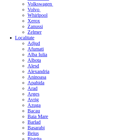
Volkswagen
Volvo
Whirlpool
Xerox
Zanussi
Zelmer
Localitate
Adjud
Afumati
Alba Iulia
Albota
Alesd
Alexandria
Aninoasa
Apahida
Arad
Arges
Avrig
Azuga
Bacau
Baia Mare
Barlad
Basarabi
Beius
Bistrita