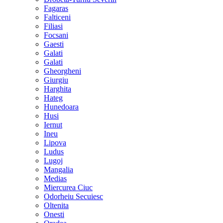
Fagaras
Falticeni
Filiasi
Focsani
Gaesti
Galati
Galati
Gheorgheni
Giurgiu
Harghita
Hateg
Hunedoara
Husi
Iernut
Ineu
Lipova
Ludus
Lugoj
Mangalia
Medias
Miercurea Ciuc
Odorheiu Secuiesc
Oltenita
Onesti