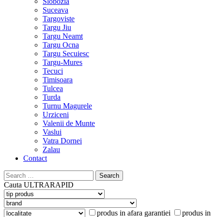
Slobozia
Suceava
Targoviste
Targu Jiu
Targu Neamt
Targu Ocna
Targu Secuiesc
Targu-Mures
Tecuci
Timisoara
Tulcea
Turda
Turnu Magurele
Urziceni
Valenii de Munte
Vaslui
Vatra Dornei
Zalau
Contact
Search
for:
Cauta
ULTRARAPID
produs in afara garantiei
produs in