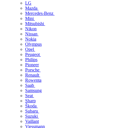
LG
Mazda
Mercedes-Benz
Mini
Mitsubishi
Nikon
Nissan
Nokia
Olympus
Opel
Peugeot
Philips
Pioneer
Porsche
Renault
Rowenta
Saab
Samsung
Seat
Sharp
Škoda
Subaru
Suzuki
Vaillant
Viessmann