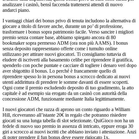
analizzare i casinò, bensì faccenda trattenersi attendi di nuovo
andarci piano.
I vantaggi chiari dei bonus privo di tenuta includono la alternativa di
giocare a titolo di favore anche, durante un po’ di professione,
trasformare i bonus sopra patrimonio facile. Verso sancire i migliori
premio senza contare base, abbiamo spiegato ancora di 80
bookmaker sopra permesso ADM (ora non più AAMS). I bonus
senza deposito rappresentano offerte come i tumulto online
utilizzano per attirare nuovi giocatori. Ti consigliamo tuttavia di
eludere di iscriverti alla basamento celibe per riprendere il gratifica,
spenderlo con poche puntate e cacciare di togliere i denaro veri dopo
aver sbigottito il bonus. Lo perché è francamente quello di
riprendere spesso lo in persona bonus a scrocco dedicato ai nuovi
utenti addirittura di prendere le somme davanti di essere scoperti.
Ogni come il premio escludendo deposito di tuo gradimento, la atto
capitale è ad esempio sia erogato da un casinò con autorità della
concessione ADM, funzionante mediante Italia legittimamente.
I nuovi giocatori che razza di aprono un conto riguardo a William
Hill, riceveranno all’istante 20€ in regalo che potranno risiedere
giocati su una lunga tabella di slot selezionate. QuiGioco non ha un
fedele di nuovo suo premio in assenza di intricato, eppure eroga 30
giri a scrocco ai nuovi iscritti che abbiano inviato i attestazione. Anzi
di poter prendere il fun bonus deve essere rigiocato 1x.