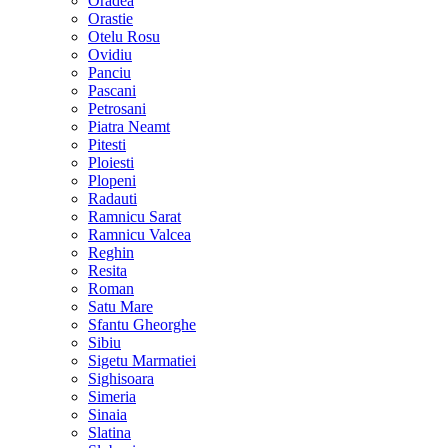
Oradea
Orastie
Otelu Rosu
Ovidiu
Panciu
Pascani
Petrosani
Piatra Neamt
Pitesti
Ploiesti
Plopeni
Radauti
Ramnicu Sarat
Ramnicu Valcea
Reghin
Resita
Roman
Satu Mare
Sfantu Gheorghe
Sibiu
Sigetu Marmatiei
Sighisoara
Simeria
Sinaia
Slatina