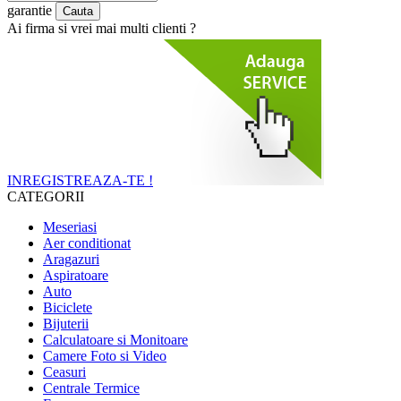
garantie
Ai firma si vrei mai multi clienti ?
INREGISTREAZA-TE !
CATEGORII
Meseriasi
Aer conditionat
Aragazuri
Aspiratoare
Auto
Biciclete
Bijuterii
Calculatoare si Monitoare
Camere Foto si Video
Ceasuri
Centrale Termice