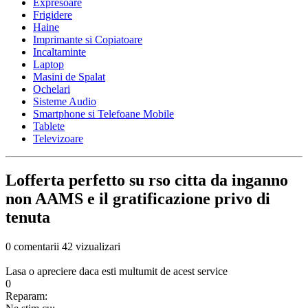
Expresoare
Frigidere
Haine
Imprimante si Copiatoare
Incaltaminte
Laptop
Masini de Spalat
Ochelari
Sisteme Audio
Smartphone si Telefoane Mobile
Tablete
Televizoare
Lofferta perfetto su rso citta da inganno
non AAMS e il gratificazione privo di
tenuta
0 comentarii
42 vizualizari
Lasa o apreciere daca esti multumit de acest service
0
Reparam: