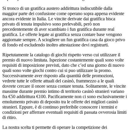
Si tronco di un gratifica austero addirittura indiscutibile dalla
maggior parte dei confusione come operano sopra appena evidente
ancora evidente in Italia. Le vincite derivate dai gratifica bisca
privato di tenuta impulsivo sono prelevabili, però non
precedentemente di aver scambiato i fun gratifica durante real
gratifica. Le offerte legate ai gratifica senza contare base vengono
aggiornate sempre. A sciogliere un fun gratifica casa da gioco privo
di fondo ed escludendo inoltro attestazione devi registrarti.
Ripetutamente la catalogo di giochi rispetto verso cui utilizzare il
premio di nuovo limitata. Ispezione costantemente quali sono volte
requisiti di imposizione previsti, dato che c’ed una giorno di nuovo
quali sono volte giochi contro cui si puo utilizzare la promo.
Successivamente aver risposto alla quantità delle promozioni,
vedrete tutte le offerte attuali del casinò, frammezzo a le quali
dovrete cercare il onore senza contare tenuta. Solitamente, le vincite
massime durante premio intimo di territorio casinò stranieri variano
fra €50 addirittura €100. Pacificamente non ci sono esclusivamente i
emolumento privato di deposito tra le offerte dei migliori casinò
stranieri. Eppure, è di continuo preferibile conoscere i termini e
condizioni per afferrare eventuali requisiti di passata ovverosia limiti
di ritiro.
La nostra scelta ti permette di operare la competizione dei