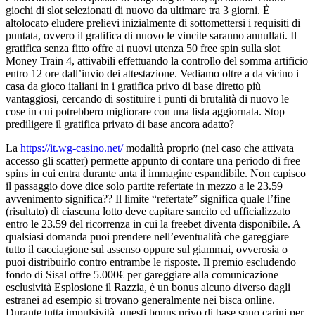
giochi di slot selezionati di nuovo da ultimare tra 3 giorni. È
altolocato eludere prelievi inizialmente di sottomettersi i requisiti di
puntata, ovvero il gratifica di nuovo le vincite saranno annullati. Il
gratifica senza fitto offre ai nuovi utenza 50 free spin sulla slot
Money Train 4, attivabili effettuando la controllo del somma artificio
entro 12 ore dall’invio dei attestazione. Vediamo oltre a da vicino i
casa da gioco italiani in i gratifica privo di base diretto più
vantaggiosi, cercando di sostituire i punti di brutalità di nuovo le
cose in cui potrebbero migliorare con una lista aggiornata. Stop
prediligere il gratifica privato di base ancora adatto?
La
https://it.wg-casino.net/
modalità proprio (nel caso che attivata
accesso gli scatter) permette appunto di contare una periodo di free
spins in cui entra durante anta il immagine espandibile. Non capisco
il passaggio dove dice solo partite refertate in mezzo a le 23.59
avvenimento significa?? Il limite “refertate” significa quale l’fine
(risultato) di ciascuna lotto deve capitare sancito ed ufficializzato
entro le 23.59 del ricorrenza in cui la freebet diventa disponibile. A
qualsiasi domanda puoi prendere nell’eventualità che gareggiare
tutto il cacciagione sul assenso oppure sul giammai, ovverosia o
puoi distribuirlo contro entrambe le risposte. Il premio escludendo
fondo di Sisal offre 5.000€ per gareggiare alla comunicazione
esclusività Esplosione il Razzia, è un bonus alcuno diverso dagli
estranei ad esempio si trovano generalmente nei bisca online.
Durante tutta impulsività, questi bonus privo di base sono carini per