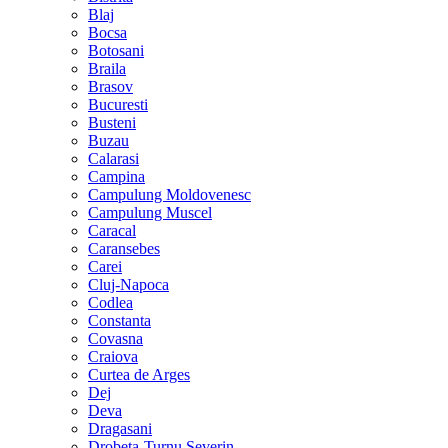
Blaj
Bocsa
Botosani
Braila
Brasov
Bucuresti
Busteni
Buzau
Calarasi
Campina
Campulung Moldovenesc
Campulung Muscel
Caracal
Caransebes
Carei
Cluj-Napoca
Codlea
Constanta
Covasna
Craiova
Curtea de Arges
Dej
Deva
Dragasani
Drobeta-Turnu Severin