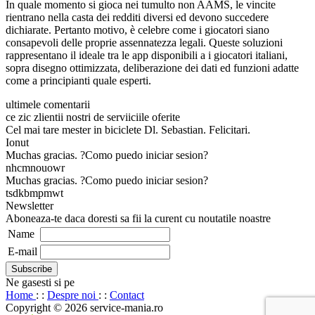
In quale momento si gioca nei tumulto non AAMS, le vincite
rientrano nella casta dei redditi diversi ed devono succedere
dichiarate. Pertanto motivo, è celebre come i giocatori siano
consapevoli delle proprie assennatezza legali. Queste soluzioni
rappresentano il ideale tra le app disponibili a i giocatori italiani,
sopra disegno ottimizzata, deliberazione dei dati ed funzioni adatte
come a principianti quale esperti.
ultimele comentarii
ce zic zlientii nostri de serviiciile oferite
Cel mai tare mester in biciclete Dl. Sebastian. Felicitari.
Ionut
Muchas gracias. ?Como puedo iniciar sesion?
nhcmnouowr
Muchas gracias. ?Como puedo iniciar sesion?
tsdkbmpmwt
Newsletter
Aboneaza-te daca doresti sa fii la curent cu noutatile noastre
Name
E-mail
Ne gasesti si pe
Home
: :
Despre noi
: :
Contact
Copyright © 2026 service-mania.ro