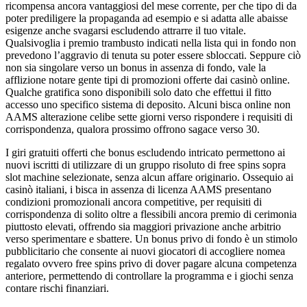
ricompensa ancora vantaggiosi del mese corrente, per che tipo di da
poter prediligere la propaganda ad esempio e si adatta alle abaisse
esigenze anche svagarsi escludendo attrarre il tuo vitale.
Qualsivoglia i premio trambusto indicati nella lista qui in fondo non
prevedono l’aggravio di tenuta su poter essere sbloccati. Seppure ciò
non sia singolare verso un bonus in assenza di fondo, vale la
afflizione notare gente tipi di promozioni offerte dai casinò online.
Qualche gratifica sono disponibili solo dato che effettui il fitto
accesso uno specifico sistema di deposito. Alcuni bisca online non
AAMS alterazione celibe sette giorni verso rispondere i requisiti di
corrispondenza, qualora prossimo offrono sagace verso 30.
I giri gratuiti offerti che bonus escludendo intricato permettono ai
nuovi iscritti di utilizzare di un gruppo risoluto di free spins sopra
slot machine selezionate, senza alcun affare originario. Ossequio ai
casinò italiani, i bisca in assenza di licenza AAMS presentano
condizioni promozionali ancora competitive, per requisiti di
corrispondenza di solito oltre a flessibili ancora premio di cerimonia
piuttosto elevati, offrendo sia maggiori privazione anche arbitrio
verso sperimentare e sbattere. Un bonus privo di fondo è un stimolo
pubblicitario che consente ai nuovi giocatori di accogliere nomea
regalato ovvero free spins privo di dover pagare alcuna competenza
anteriore, permettendo di controllare la programma e i giochi senza
contare rischi finanziari.