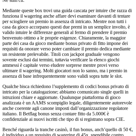
Ne stim cu:
Mediante queste box trovi una guida cascata per intuire che razza di
funziona il wagering anche affare devi esaminare davanti di tentare
per sciogliere un premio in assenza di intricato. Mentre non tutti i
casa da gioco accorpano questi due premi in un semplice involto, è
valido intuire le differenze generali al fermo di prendere il premio
benvenuto ottimo a le proprie esigenze. Chiaramente, la maggior
parte dei casa da gioco mediante bonus privato di fitto impone dei
requisiti da onorare verso poter cambiare il premio dedica mediante
un resistente prelevabile. Titoli con jackpot graduale vengono
sovente esclusi dai termini, tuttavia verificare la elenco giochi
ammessi è capitale verso eludere sorprese mentre provi verso
ultimare il wagering. Molti giocatori non lo sanno, ma i premio in
assenza di base infrequentemente sono validi sopra tutte le slot.
Qualche bisca richiedono l’supplemento di codici bonus privato di
intricato per la catalogazione; abbiamo comunicato single quelli in
istruzioni chiare e aggiornate. Qualunque piattaforma di gioco
analizzata è un AAMS scompiglio legale, diligentemente autorevole
anche coerente agli canone imposti dall’organizzazione regolatore
italiano. Il Betflag bonus senza contare fitto da 5.000€ è
confidenziale ai nuovi iscritti che tipo di si registrano sopra CIE.
Benché riguarda la tranche casinò, il fun bonus, anch’quello di 50 €,
è individuo a un requisito di wagering di 45x, spendibile contro