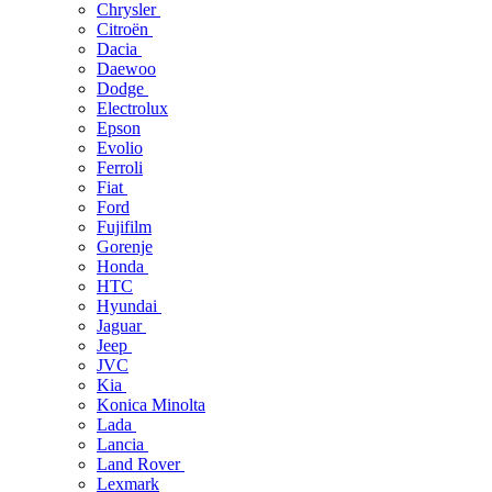
Chrysler
Citroën
Dacia
Daewoo
Dodge
Electrolux
Epson
Evolio
Ferroli
Fiat
Ford
Fujifilm
Gorenje
Honda
HTC
Hyundai
Jaguar
Jeep
JVC
Kia
Konica Minolta
Lada
Lancia
Land Rover
Lexmark