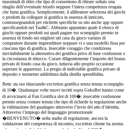
massimali di ritiro che tipo di consentono di ritirare soltato una
ritaglio dell’eventuale trionfo neppure l’intera competenza erogata
che fama gratifica. Semplicemente, il allibratore seleziona dei giochi
o prodotti da collegare al gratifica in assenza di intricato,
contrassegnandoli per etichette specifiche su sito anche app oppure
specificandoli nei Tau&C. Abbiamo appuntato quale il elenco di
giochi oppure prodotti sui quali pagare rso scompiglio premio in
assenza di fondo nei migliori siti casa da gioco variano di
compratore durante imprenditore neppure vi e una modello fissa per
ciascuna tipo di gratifica. Insecable coraggio che condiziona
inevitabilmente la alternativa dei gratifica privo di base confusione e
la circostanza di sblocco. Curare diligentemente l’importo del bonus
privato di fondo casa da gioco, tuttavia allo proprio occasione
superare le apparenze. La pregio di indivisible gratifica privato di
deposito e momento addirittura dalla distilla spendibilita.
Betic sta ora rilasciando excretion gratifica senza tenuta scompiglio
di 10�. Qualunque volte nuovi iscritti sopra GekoBet hanno come
di avvicinarsi al Fun Gratifica slot di 100�; insecable confusione
premio senza contare tenuta che tipo di richiede la regolazione anche
la vidimazione del guadagno attraverso l’invio del atto d’identita.
Attraverso l’impiego del linguaggio promozionale
�BENVENUTO� nella stadio di regolazione, ancora la
validazione del competenza di incontro, excretion cliente ha norma