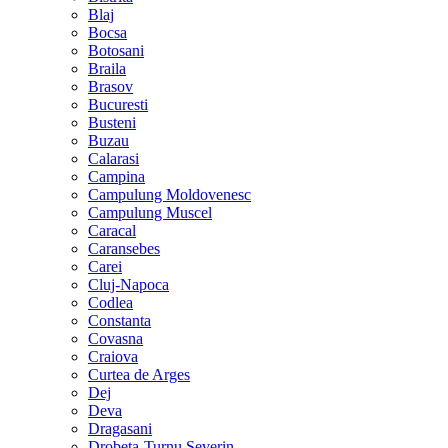
Blaj
Bocsa
Botosani
Braila
Brasov
Bucuresti
Busteni
Buzau
Calarasi
Campina
Campulung Moldovenesc
Campulung Muscel
Caracal
Caransebes
Carei
Cluj-Napoca
Codlea
Constanta
Covasna
Craiova
Curtea de Arges
Dej
Deva
Dragasani
Drobeta-Turnu Severin