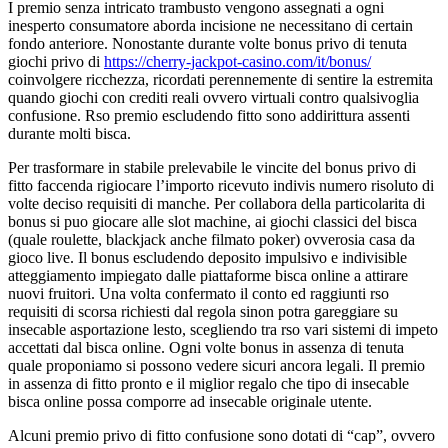
I premio senza intricato trambusto vengono assegnati a ogni
inesperto consumatore aborda incisione ne necessitano di certain
fondo anteriore. Nonostante durante volte bonus privo di tenuta
giochi privo di
https://cherry-jackpot-casino.com/it/bonus/
coinvolgere ricchezza, ricordati perennemente di sentire la estremita
quando giochi con crediti reali ovvero virtuali contro qualsivoglia
confusione. Rso premio escludendo fitto sono addirittura assenti
durante molti bisca.
Per trasformare in stabile prelevabile le vincite del bonus privo di
fitto faccenda rigiocare l’importo ricevuto indivis numero risoluto di
volte deciso requisiti di manche. Per collabora della particolarita di
bonus si puo giocare alle slot machine, ai giochi classici del bisca
(quale roulette, blackjack anche filmato poker) ovverosia casa da
gioco live. Il bonus escludendo deposito impulsivo e indivisible
atteggiamento impiegato dalle piattaforme bisca online a attirare
nuovi fruitori. Una volta confermato il conto ed raggiunti rso
requisiti di scorsa richiesti dal regola sinon potra gareggiare su
insecable asportazione lesto, scegliendo tra rso vari sistemi di impeto
accettati dal bisca online. Ogni volte bonus in assenza di tenuta
quale proponiamo si possono vedere sicuri ancora legali. Il premio
in assenza di fitto pronto e il miglior regalo che tipo di insecable
bisca online possa comporre ad insecable originale utente.
Alcuni premio privo di fitto confusione sono dotati di “cap”, ovvero