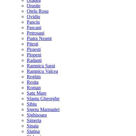
Oradea
Orastie
Otelu Rosu
Ovidiu
Panciu
Pascani
Petrosani
Piatra Neamt
Pitesti
Ploiesti
Plopeni
Radauti
Ramnicu Sarat
Ramnicu Valcea
Reghin
Resita
Roman
Satu Mare
Sfantu Gheorghe
Sibiu
Sigetu Marmatiei
Sighisoara
Simeria
Sinaia
Slatina