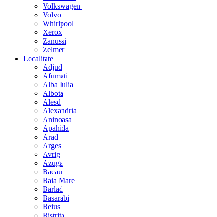
Volkswagen
Volvo
Whirlpool
Xerox
Zanussi
Zelmer
Localitate
Adjud
Afumati
Alba Iulia
Albota
Alesd
Alexandria
Aninoasa
Apahida
Arad
Arges
Avrig
Azuga
Bacau
Baia Mare
Barlad
Basarabi
Beius
Bistrita