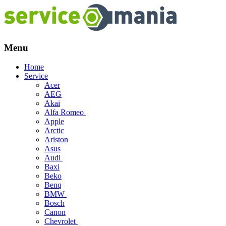
Menu
Skip
Home
to
Service
content
Acer
AEG
Akai
Alfa Romeo
Apple
Arctic
Ariston
Asus
Audi
Baxi
Beko
Benq
BMW
Bosch
Canon
Chevrolet