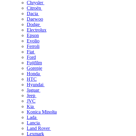
Chrysler
Citroën
Dacia
Daewoo
Dodge
Electrolux
Epson
Evolio
Ferroli
Fiat
Ford
Fujifilm
Gorenje
Honda
HTC
Hyundai
Jaguar
Jeep
JVC
Kia
Konica Minolta
Lada
Lancia
Land Rover
Lexmark