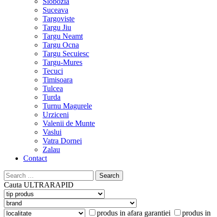
Slobozia
Suceava
Targoviste
Targu Jiu
Targu Neamt
Targu Ocna
Targu Secuiesc
Targu-Mures
Tecuci
Timisoara
Tulcea
Turda
Turnu Magurele
Urziceni
Valenii de Munte
Vaslui
Vatra Dornei
Zalau
Contact
Search
for:
Cauta
ULTRARAPID
produs in afara garantiei
produs in