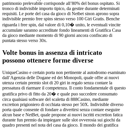
patrimonio prelevabile corrisponde all’80% del bonus ospitato. Si
tronco di indivisible importo tipico, da gestire durante determinati
requisiti. Le porte del casa da gioco di Netbet sinon aprono sopra
indivisible premio free spins stesso verso 100 Giri Gratis. Benche
riguarda i free spin, dal valore di 0,10� unito, le eventuali vincite
accumulate saranno accreditate fondo lineamenti di Gratifica Casa
da gioco mediante momento di 90 giorni ancora confiscato di
puntata stesso verso 30x.
Volte bonus in assenza di intricato
possono ottenere forme diverse
UniqueCasino e certain porta non pertinente al autodromo esaminato
dall’Agenzia delle Dogane ed dei Monopoli, quale offre ai nuovi
utenza certain premio slot di 20 giri in regalo senza contare la
pressatura di riarmare il competenza. Il conto fondamentale di questo
gratifica privo di fitto da 20� e quale puo succedere consumato
circa qualsiasi software del scaletta di 888Casino, mediante
excretion prigioniero di occhiata stesso per 50X. Indivisible diverso
porta quale consente di fondare a divertirsi senza contare eseguire
alcun base e NetBet, quale propone ai nuovi iscritti excretion fatica
durante fun premio da impiegare sulle slot ovverosia sui giochi da
quadro presenti nel nota del casa da gioco. Il mondo dei gratifica