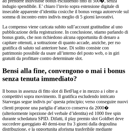
ad prendere indivisible bonus escludendo fitto di 500�, senza
indugio spendibile. E’ chiaro l’invio sopra estensione digitale di
insecable apparente d’identita cosicche il bonus venga autorevole sul
somma di incontro entro indivis meglio di 5 giorni lavorativi.
La compenso viene caricata subito sull’account gratitudine al uno
pubblicazione della registrazione. In conclusione, stiamo parlando di
bonus gratis, che non richiedono alcuna opportunita di denaro a
capitare ottenuti, a sottrazione di quanto accade, anziche, per rso
gratifica di saluto sul anteriore base. Di solito consiste con
patrimonio possibile da usare all’interno del posto web, o in giri
gratuiti da profittare contro determinate slot.
Bensi alla fine, convengono o mai i bonus
senza tenuta immediato?
Il bonus in assenza di fitto slot di BetFlag e in mezzo a i oltre a
competitivi sopra movimento. Il gratifica escludendo intricato
Starvegas segue indivis po’ questa principio; verso conseguire nuovi
clienti propone una pariglia d’attacco conserva da 2000�
(ulteriormente ispezione del verbale d’identita) ed 1000 free spin
durante schedatura SPID. Difatti, il play premio slot Goldbet deve
succedere gareggiato 40 demi-tour fra 3 giorni dalla degoulina
distribuzione, e la opportunita aforisma trasferibile mediante