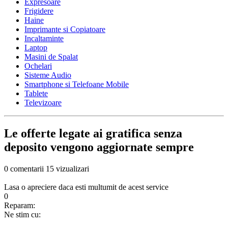
Expresoare
Frigidere
Haine
Imprimante si Copiatoare
Incaltaminte
Laptop
Masini de Spalat
Ochelari
Sisteme Audio
Smartphone si Telefoane Mobile
Tablete
Televizoare
Le offerte legate ai gratifica senza
deposito vengono aggiornate sempre
0 comentarii
15 vizualizari
Lasa o apreciere daca esti multumit de acest service
0
Reparam:
Ne stim cu: