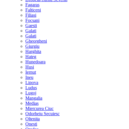
Fagaras
Falticeni
Filiasi
Focsani
Gaesti
Galati
Galati
Gheorgheni
Giurgiu
Harghita
Hateg
Hunedoara
Husi
Iernut
Ineu
Lipova
Ludus
Lugoj
Mangalia
Medias
Miercurea Ciuc
Odorheiu Secuiesc
Oltenita
Onesti