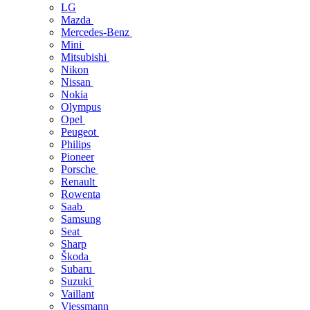
LG
Mazda
Mercedes-Benz
Mini
Mitsubishi
Nikon
Nissan
Nokia
Olympus
Opel
Peugeot
Philips
Pioneer
Porsche
Renault
Rowenta
Saab
Samsung
Seat
Sharp
Škoda
Subaru
Suzuki
Vaillant
Viessmann