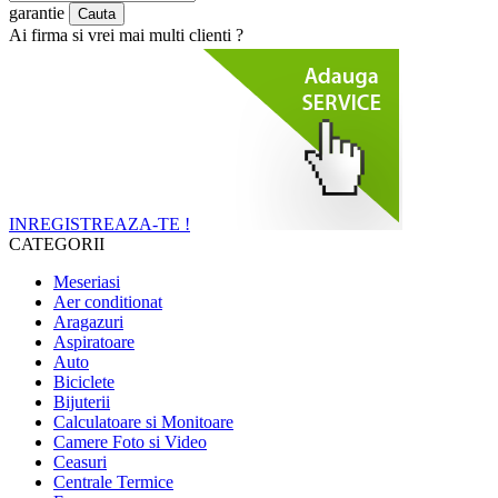
garantie
Ai firma si vrei mai multi clienti ?
INREGISTREAZA-TE !
CATEGORII
Meseriasi
Aer conditionat
Aragazuri
Aspiratoare
Auto
Biciclete
Bijuterii
Calculatoare si Monitoare
Camere Foto si Video
Ceasuri
Centrale Termice