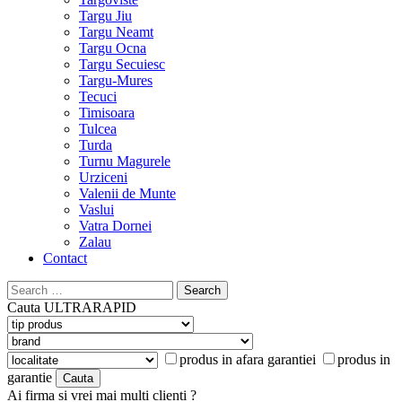
Targu Jiu
Targu Neamt
Targu Ocna
Targu Secuiesc
Targu-Mures
Tecuci
Timisoara
Tulcea
Turda
Turnu Magurele
Urziceni
Valenii de Munte
Vaslui
Vatra Dornei
Zalau
Contact
Search
for:
Cauta
ULTRARAPID
produs in afara garantiei
produs in
garantie
Ai firma si vrei mai multi clienti ?