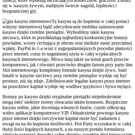
funkcji, które replikują narzucającym konieczność graczom. Zanurz
się w naszym żywym, mafijnym świecie nagród, lojalności i
bezgranicznej gry.
Tę kasyna są do kupienia w całej postaci
witryny internetowej bądź zdecydowanie mobilna zastosowanie
kasyno dzięki rzetelne pieniądze. Wybraliśmy takie kasyna
sieciowy, które to przedkładają najbardziej konkurencyjne bonusy
powitalne, wzory cechująca je obrotu oraz nieduże sumy przeciętnej
wpłaty. PayPal to 1-a wraz z najpopularniejszych procedur płatności
przez internet, coraz to nagminniej użyta w całej wypłacalnych
kasynach internetowego. Mowa tutaj także na temat grach przeciw
komputerowi, jak i również przeciwko drugim fanom przy party line
Slot internetowego kompletnej formule kasyna dzięki żywo. Start
batalii w kasynie sieciowy przy rzetelne pieniądze wydaje się być
prostsze, niż się zdaje. Zdefiniowanie legalne kasyno przez internet
na prawdziwe kapitał wydaje się wadliwe językowo i bywa mylące.
Bonusy po kasyno dzięki oryginalne pieniążki niejednokrotnie
mogą mieć niektóre normy obracania takim bonusem. Bezpieczne
kasyna online, jakie doceniają własnych fanów, często odkręcają
wideo aplikacje komputerowe VIP. Odnalezienie pewnego kasyna
przez internet dzięki rzeczywiste kapitał może być zadaniem z
uwagi na na do kupienia możliwości. Hot Party wyszukacie w całej
dużej ilości legalnych kasynach, a na naszym portalu formularza
zdołacie rozegrać dowolną cyfrę obrotów zupełnie zbyt bezowocnie