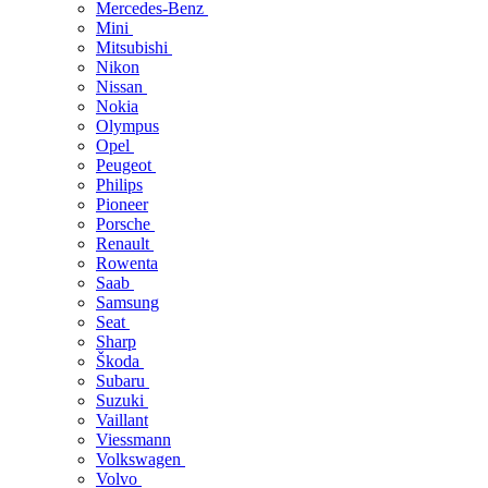
Mercedes-Benz
Mini
Mitsubishi
Nikon
Nissan
Nokia
Olympus
Opel
Peugeot
Philips
Pioneer
Porsche
Renault
Rowenta
Saab
Samsung
Seat
Sharp
Škoda
Subaru
Suzuki
Vaillant
Viessmann
Volkswagen
Volvo