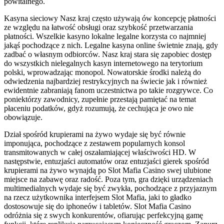
powitalnego.
Kasyna sieciowy Nasz kraj często używają ów koncepcję płatności
ze względu na łatwość obsługi oraz szybkość przetwarzania
płatności. Wszelkie kasyno lokalne legalne korzysta co najmniej
jakąś pochodzące z nich. Legalne kasyna online świetnie znają, gdy
zadbać o własnym odbiorców. Nasz kraj stara się zapobiec dostęp
do wszystkich nielegalnych kasyn internetowego na terytorium
polski, wprowadzając monopol. Nowatorskie środki należą do
odwiedzenia najbardziej restrykcyjnych na świecie jak i również
ewidentnie zabraniają fanom uczestnictwa po takie rozgrywce. Co
poniektórzy zawodnicy, zupełnie przestają pamiętać na temat
płaceniu podatków, gdyż rozumują, że cechująca je owo nie
obowiązuje.
Dział spośród krupierami na żywo wydaje się być równie
imponująca, pochodzące z zestawem popularnych konsol
transmitowanych w całej oszałamiającej właściwości HD. W
następstwie, entuzjaści automatów oraz entuzjaści gierek spośród
krupierami na żywo wynajdą po Slot Mafia Casino swej ulubione
miejsce na zabawę oraz radość. Poza tym, gra dzięki urządzeniach
multimedialnych wydaje się być zwykła, pochodzące z przyjaznym
na rzecz użytkownika interfejsem Slot Mafia, jaki to gładko
dostosowuje się do iphoneów i tabletów. Slot Mafia Casino
odróżnia się z swych konkurentów, ofiarując perfekcyjną gamę