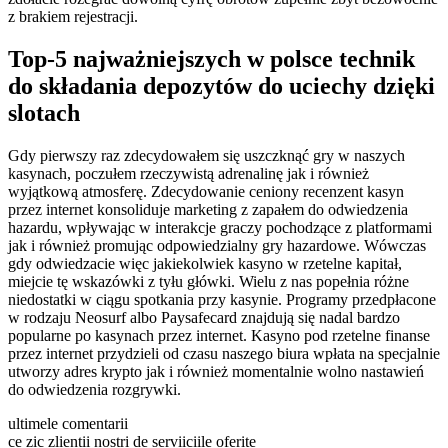
z brakiem rejestracji.
Top-5 najważniejszych w polsce technik
do składania depozytów do uciechy dzięki
slotach
Gdy pierwszy raz zdecydowałem się uszczknąć gry w naszych
kasynach, poczułem rzeczywistą adrenalinę jak i również
wyjątkową atmosferę. Zdecydowanie ceniony recenzent kasyn
przez internet konsoliduje marketing z zapałem do odwiedzenia
hazardu, wpływając w interakcje graczy pochodzące z platformami
jak i również promując odpowiedzialny gry hazardowe. Wówczas
gdy odwiedzacie więc jakiekolwiek kasyno w rzetelne kapitał,
miejcie tę wskazówki z tyłu główki. Wielu z nas popełnia różne
niedostatki w ciągu spotkania przy kasynie. Programy przedpłacone
w rodzaju Neosurf albo Paysafecard znajdują się nadal bardzo
popularne po kasynach przez internet. Kasyno pod rzetelne finanse
przez internet przydzieli od czasu naszego biura wpłata na specjalnie
utworzy adres krypto jak i również momentalnie wolno nastawień
do odwiedzenia rozgrywki.
ultimele comentarii
ce zic zlientii nostri de serviiciile oferite