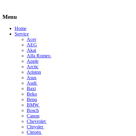
Menu
Skip
Home
to
Service
content
Acer
AEG
Akai
Alfa Romeo
Apple
Arctic
Ariston
Asus
Audi
Baxi
Beko
Benq
BMW
Bosch
Canon
Chevrolet
Chrysler
Citroën