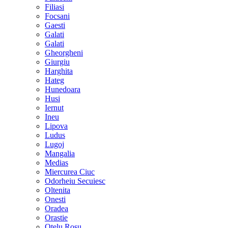
Filiasi
Focsani
Gaesti
Galati
Galati
Gheorgheni
Giurgiu
Harghita
Hateg
Hunedoara
Husi
Iernut
Ineu
Lipova
Ludus
Lugoj
Mangalia
Medias
Miercurea Ciuc
Odorheiu Secuiesc
Oltenita
Onesti
Oradea
Orastie
Otelu Rosu