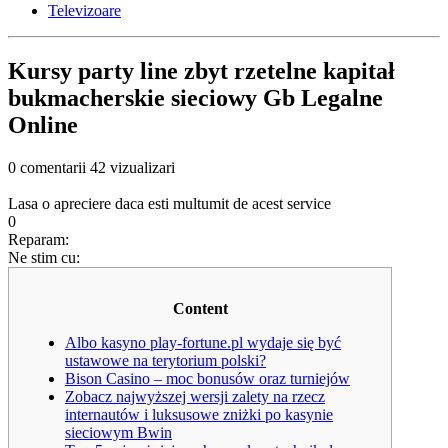
Televizoare
Kursy party line zbyt rzetelne kapitał
bukmacherskie sieciowy Gb Legalne
Online
0 comentarii
42 vizualizari
Lasa o apreciere daca esti multumit de acest service
0
Reparam:
Ne stim cu:
Content
Albo kasyno play-fortune.pl wydaje się być
ustawowe na terytorium polski?
Bison Casino – moc bonusów oraz turniejów
Zobacz najwyższej wersji zalety na rzecz
internautów i luksusowe zniżki po kasynie
sieciowym Bwin