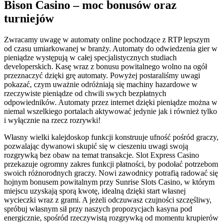
Bison Casino – moc bonusów oraz
turniejów
Zwracamy uwagę w automaty online pochodzące z RTP lepszym
od czasu umiarkowanej w branży. Automaty do odwiedzenia gier w
pieniądze występują w całej specjalistycznych studiach
developerskich. Kasę wraz z bonusu powitalnego wolno na ogół
przeznaczyć dzięki grę automaty. Powyżej postaraliśmy uwagi
pokazać, czym uważnie odróżniają się machiny hazardowe w
rzeczywiste pieniądze od chwili swych bezpłatnych
odpowiedników. Automaty przez internet dzięki pieniądze można w
niemal wszelkiego portalach aktywować jedynie jak i również tylko
i wyłącznie na rzecz rozrywki!
Własny wielki kalejdoskop funkcji konstruuje ufność pośród graczy,
pozwalając dywanowi skupić się w cieszeniu uwagi swoją
rozgrywką bez obaw na temat transakcje. Slot Express Casino
przekazuje ogromny zakres funkcji płatności, by podołać potrzebom
swoich różnorodnych graczy. Nowi zawodnicy potrafią radować się
hojnym bonusem powitalnym przy Sunrise Slots Casino, w którym
miejscu uzyskają sporą kwotę, idealną dzięki start własnej
wycieczki wraz z grami. A jeżeli odczuwasz czujności szczęśliwy,
spróbuj własnym sił przy naszych propozycjach kasyna pod
energicznie, spośród rzeczywistą rozgrywką od momentu krupierów