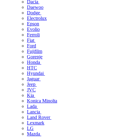
Dacia
Daewoo
Dodge
Electrolux
Epson
Evolio
Ferroli
Fiat
Ford
Fujifilm
Gorenje
Honda
HTC
Hyundai
Jaguar
Jeep
JVC
Kia
Konica Minolta
Lada
Lancia
Land Rover
Lexmark
LG
Mazda