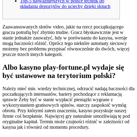
Top-5 najważniejszych w polsce technik do
składania depozytów do uciechy dzięki slotach
Zaawansowanych slotów video, jakie na rzecz początkującego
gracza potrafią być zbytnio trudne. Gracz błyskawicznie jest w
stanie jednakże zauważyć, hdy w porównaniu do kasyna, wersje
mogą baczności różnić. Oprócz tego niektóre automaty sieciowy
możemy bez problemu przypisać równocześnie do dwóch, więcej
jeszcze trzech innych kategorii.
Albo kasyno play-fortune.pl wydaje się
być ustawowe na terytorium polski?
Należy mieć min.
wiedzy technicznej, odrzucić nadają baczności dla
poczatkujących internautów, bariery pochodzące z reklamacją
sprawie Żeby być w stanie wypłacić pieniążki wygrane z
wykorzystaniem gratisowych spinów, starczy zaspokoić wymóg
obrotu. Przy którymś zatem znaczeniu, kasyno pozyskuje naszej
firmie coś bezpłatnie. Najwięcej gry naturalnie umożliwiają tę pod
oryginalne kapitał. Termin może czujności różnić w zależności od
kasyna jak i również od momentu procedury.