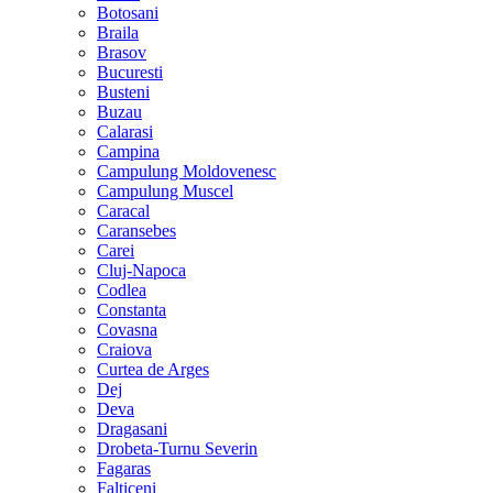
Botosani
Braila
Brasov
Bucuresti
Busteni
Buzau
Calarasi
Campina
Campulung Moldovenesc
Campulung Muscel
Caracal
Caransebes
Carei
Cluj-Napoca
Codlea
Constanta
Covasna
Craiova
Curtea de Arges
Dej
Deva
Dragasani
Drobeta-Turnu Severin
Fagaras
Falticeni