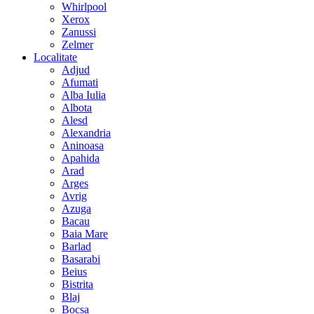
Whirlpool
Xerox
Zanussi
Zelmer
Localitate
Adjud
Afumati
Alba Iulia
Albota
Alesd
Alexandria
Aninoasa
Apahida
Arad
Arges
Avrig
Azuga
Bacau
Baia Mare
Barlad
Basarabi
Beius
Bistrita
Blaj
Bocsa