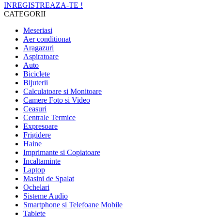
INREGISTREAZA-TE !
CATEGORII
Meseriasi
Aer conditionat
Aragazuri
Aspiratoare
Auto
Biciclete
Bijuterii
Calculatoare si Monitoare
Camere Foto si Video
Ceasuri
Centrale Termice
Expresoare
Frigidere
Haine
Imprimante si Copiatoare
Incaltaminte
Laptop
Masini de Spalat
Ochelari
Sisteme Audio
Smartphone si Telefoane Mobile
Tablete