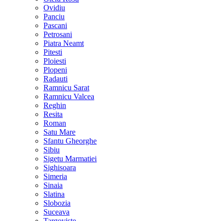
Ovidiu
Panciu
Pascani
Petrosani
Piatra Neamt
Pitesti
Ploiesti
Plopeni
Radauti
Ramnicu Sarat
Ramnicu Valcea
Reghin
Resita
Roman
Satu Mare
Sfantu Gheorghe
Sibiu
Sigetu Marmatiei
Sighisoara
Simeria
Sinaia
Slatina
Slobozia
Suceava
Targoviste