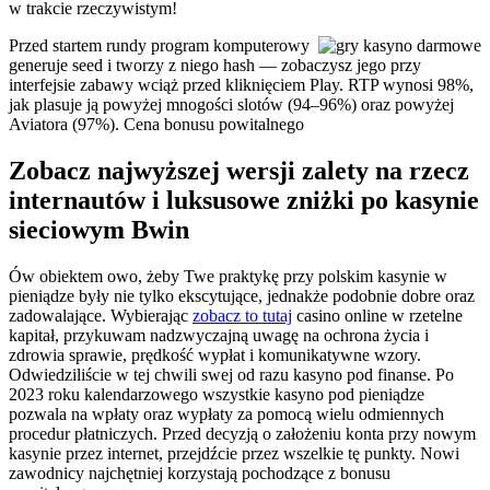
w trakcie rzeczywistym!
Przed startem rundy program komputerowy
generuje seed i tworzy z niego hash — zobaczysz jego przy
interfejsie zabawy wciąż przed kliknięciem Play. RTP wynosi 98%,
jak plasuje ją powyżej mnogości slotów (94–96%) oraz powyżej
Aviatora (97%). Cena bonusu powitalnego
Zobacz najwyższej wersji zalety na rzecz
internautów i luksusowe zniżki po kasynie
sieciowym Bwin
Ów obiektem owo, żeby Twe praktykę przy polskim kasynie w
pieniądze były nie tylko ekscytujące, jednakże podobnie dobre oraz
zadowalające. Wybierając
zobacz to tutaj
casino online w rzetelne
kapitał, przykuwam nadzwyczajną uwagę na ochrona życia i
zdrowia sprawie, prędkość wypłat i komunikatywne wzory.
Odwiedziliście w tej chwili swej od razu kasyno pod finanse. Po
2023 roku kalendarzowego wszystkie kasyno pod pieniądze
pozwala na wpłaty oraz wypłaty za pomocą wielu odmiennych
procedur płatniczych. Przed decyzją o założeniu konta przy nowym
kasynie przez internet, przejdźcie przez wszelkie tę punkty. Nowi
zawodnicy najchętniej korzystają pochodzące z bonusu