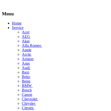
Menu
Skip
Home
to
Service
content
Acer
AEG
Akai
Alfa Romeo
Apple
Arctic
Ariston
Asus
Audi
Baxi
Beko
Benq
BMW
Bosch
Canon
Chevrolet
Chrysler
Citroën