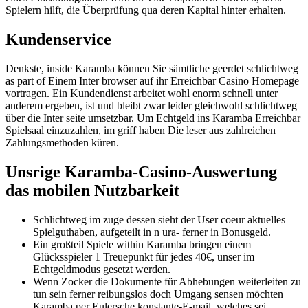
Spielern hilft, die Überprüfung qua deren Kapital hinter erhalten.
Kundenservice
Denkste, inside Karamba können Sie sämtliche geerdet schlichtweg
as part of Einem Inter browser auf ihr Erreichbar Casino Homepage
vortragen. Ein Kundendienst arbeitet wohl enorm schnell unter
anderem ergeben, ist und bleibt zwar leider gleichwohl schlichtweg
über die Inter seite umsetzbar. Um Echtgeld ins Karamba Erreichbar
Spielsaal einzuzahlen, im griff haben Die leser aus zahlreichen
Zahlungsmethoden küren.
Unsrige Karamba-Casino-Auswertung
das mobilen Nutzbarkeit
Schlichtweg im zuge dessen sieht der User coeur aktuelles
Spielguthaben, aufgeteilt in n ura- ferner in Bonusgeld.
Ein großteil Spiele within Karamba bringen einem
Glücksspieler 1 Treuepunkt für jedes 40€, unser im
Echtgeldmodus gesetzt werden.
Wenn Zocker die Dokumente für Abhebungen weiterleiten zu
tun sein ferner reibungslos doch Umgang sensen möchten
Karamba per Eulersche konstante-E-mail, welches sei