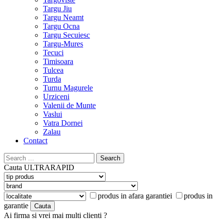
Targu Jiu
Targu Neamt
Targu Ocna
Targu Secuiesc
Targu-Mures
Tecuci
Timisoara
Tulcea
Turda
Turnu Magurele
Urziceni
Valenii de Munte
Vaslui
Vatra Dornei
Zalau
Contact
Search
for:
Cauta
ULTRARAPID
produs in afara garantiei
produs in
garantie
Ai firma si vrei mai multi clienti ?