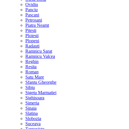
Ovidiu
Panciu
Pascani
Petrosani
Piatra Neamt
Pitesti
Ploiesti
Plopeni
Radauti
Ramnicu Sarat
Ramnicu Valcea
Reghin
Resita
Roman
Satu Mare
Sfantu Gheorghe
Sibiu
Sigetu Marmatiei
Sighisoara
Simeria
Sinaia
Slatina
Slobozia
Suceava
Targoviste