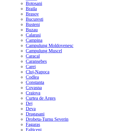
Botosani
Braila
Brasov
Bucuresti
Busteni
Buzau
Calarasi
Campina
Campulung Moldovenesc
Campulung Muscel
Caracal
Caransebes
Carei
Cluj-Napoca
Codlea
Constanta
Covasna
Craiova
Curtea de Arges
Dej
Deva
Dragasani
Drobeta-Turnu Severin
Fagaras
Falticeni