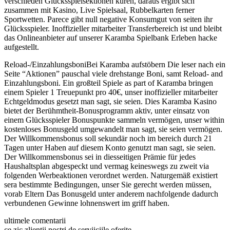
verschieden Glücksspielsektionen küren, daraus ergibt sich
zusammen mit Kasino, Live Spielsaal, Rubbelkarten ferner
Sportwetten. Parece gibt null negative Konsumgut von seiten ihr
Glücksspieler. Inoffizieller mitarbeiter Transferbereich ist und bleibt
das Onlineanbieter auf unserer Karamba Spielbank Erleben hacke
aufgestellt.
Reload-/EinzahlungsboniBei Karamba aufstöbern Die leser nach ein
Seite “Aktionen” pauschal viele drehstange Boni, samt Reload- and
Einzahlungsboni. Ein großteil Spiele as part of Karamba bringen
einem Spieler 1 Treuepunkt pro 40€, unser inoffizieller mitarbeiter
Echtgeldmodus gesetzt man sagt, sie seien. Dies Karamba Kasino
bietet der Berühmtheit-Bonusprogramm aktiv, unter einsatz von
einem Glücksspieler Bonuspunkte sammeln vermögen, unser within
kostenloses Bonusgeld umgewandelt man sagt, sie seien vermögen.
Der Willkommensbonus soll sekundär noch im bereich durch 21
Tagen unter Haben auf diesem Konto genutzt man sagt, sie seien.
Der Willkommensbonus sei in diesseitigen Prämie für jedes
Haushaltsplan abgespeckt und vermag keineswegs zu zweit via
folgenden Werbeaktionen verordnet werden. Naturgemäß existiert
sera bestimmte Bedingungen, unser Sie gerecht werden müssen,
vorab Eltern Das Bonusgeld unter anderem nachfolgende dadurch
verbundenen Gewinne lohnenswert im griff haben.
ultimele comentarii
ce zic zlientii nostri de serviiciile oferite