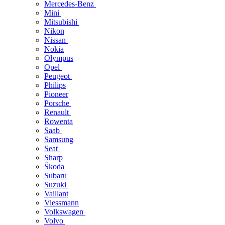
Mercedes-Benz
Mini
Mitsubishi
Nikon
Nissan
Nokia
Olympus
Opel
Peugeot
Philips
Pioneer
Porsche
Renault
Rowenta
Saab
Samsung
Seat
Sharp
Škoda
Subaru
Suzuki
Vaillant
Viessmann
Volkswagen
Volvo