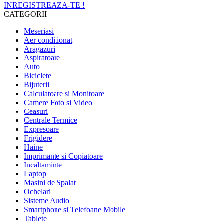
INREGISTREAZA-TE !
CATEGORII
Meseriasi
Aer conditionat
Aragazuri
Aspiratoare
Auto
Biciclete
Bijuterii
Calculatoare si Monitoare
Camere Foto si Video
Ceasuri
Centrale Termice
Expresoare
Frigidere
Haine
Imprimante si Copiatoare
Incaltaminte
Laptop
Masini de Spalat
Ochelari
Sisteme Audio
Smartphone si Telefoane Mobile
Tablete