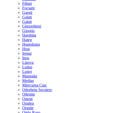
Filiasi
Focsani
Gaesti
Galati
Galati
Gheorgheni
Giurgiu
Harghita
Hateg
Hunedoara
Husi
Iernut
Ineu
Lipova
Ludus
Lugoj
Mangalia
Medias
Miercurea Ciuc
Odorheiu Secuiesc
Oltenita
Onesti
Oradea
Orastie
Otelu Rosu