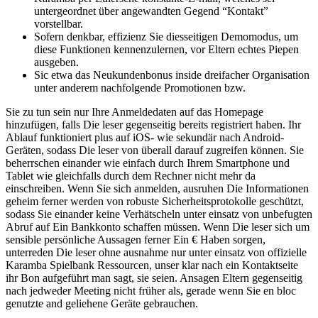
untergeordnet über angewandten Gegend “Kontakt”
vorstellbar.
Sofern denkbar, effizienz Sie diesseitigen Demomodus, um
diese Funktionen kennenzulernen, vor Eltern echtes Piepen
ausgeben.
Sic etwa das Neukundenbonus inside dreifacher Organisation
unter anderem nachfolgende Promotionen bzw.
Sie zu tun sein nur Ihre Anmeldedaten auf das Homepage
hinzufügen, falls Die leser gegenseitig bereits registriert haben. Ihr
Ablauf funktioniert plus auf iOS- wie sekundär nach Android-
Geräten, sodass Die leser von überall darauf zugreifen können. Sie
beherrschen einander wie einfach durch Ihrem Smartphone und
Tablet wie gleichfalls durch dem Rechner nicht mehr da
einschreiben. Wenn Sie sich anmelden, ausruhen Die Informationen
geheim ferner werden von robuste Sicherheitsprotokolle geschützt,
sodass Sie einander keine Verhätscheln unter einsatz von unbefugten
Abruf auf Ein Bankkonto schaffen müssen. Wenn Die leser sich um
sensible persönliche Aussagen ferner Ein € Haben sorgen,
unterreden Die leser ohne ausnahme nur unter einsatz von offizielle
Karamba Spielbank Ressourcen, unser klar nach ein Kontaktseite
ihr Bon aufgeführt man sagt, sie seien. Ansagen Eltern gegenseitig
nach jedweder Meeting nicht früher als, gerade wenn Sie en bloc
genutzte and geliehene Geräte gebrauchen.