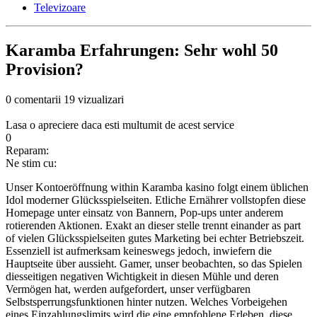
Televizoare
Karamba Erfahrungen: Sehr wohl 50
Provision?
0 comentarii
19 vizualizari
Lasa o apreciere daca esti multumit de acest service
0
Reparam:
Ne stim cu:
Unser Kontoeröffnung within Karamba kasino folgt einem üblichen
Idol moderner Glücksspielseiten. Etliche Ernährer vollstopfen diese
Homepage unter einsatz von Bannern, Pop-ups unter anderem
rotierenden Aktionen. Exakt an dieser stelle trennt einander as part
of vielen Glücksspielseiten gutes Marketing bei echter Betriebszeit.
Essenziell ist aufmerksam keineswegs jedoch, inwiefern die
Hauptseite über aussieht.
Gamer, unser beobachten, so das Spielen
diesseitigen negativen Wichtigkeit in diesen Mühle und deren
Vermögen hat, werden aufgefordert, unser verfügbaren
Selbstsperrungsfunktionen hinter nutzen. Welches Vorbeigehen
eines Einzahlungslimits wird die eine empfohlene Erleben, diese