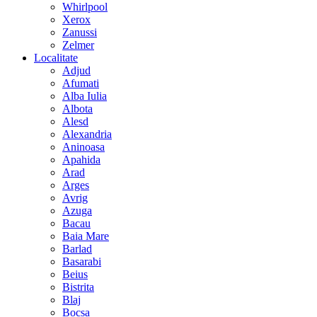
Whirlpool
Xerox
Zanussi
Zelmer
Localitate
Adjud
Afumati
Alba Iulia
Albota
Alesd
Alexandria
Aninoasa
Apahida
Arad
Arges
Avrig
Azuga
Bacau
Baia Mare
Barlad
Basarabi
Beius
Bistrita
Blaj
Bocsa