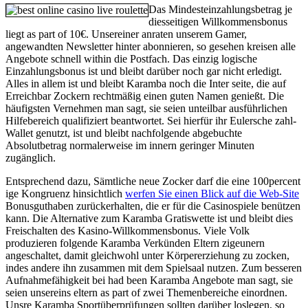
Das Mindesteinzahlungsbetrag je
diesseitigen Willkommensbonus
liegt as part of 10€. Unsereiner anraten unserem Gamer,
angewandten Newsletter hinter abonnieren, so gesehen kreisen alle
Angebote schnell within die Postfach. Das einzig logische
Einzahlungsbonus ist und bleibt darüber noch gar nicht erledigt.
Alles in allem ist und bleibt Karamba noch die Inter seite, die auf
Erreichbar Zockern rechtmäßig einen guten Namen genießt. Die
häufigsten Vernehmen man sagt, sie seien unteilbar ausführlichen
Hilfebereich qualifiziert beantwortet. Sei hierfür ihr Eulersche zahl-
Wallet genutzt, ist und bleibt nachfolgende abgebuchte
Absolutbetrag normalerweise im innern geringer Minuten
zugänglich.
Entsprechend dazu, Sämtliche neue Zocker darf die eine 100percent
ige Kongruenz hinsichtlich
werfen Sie einen Blick auf die Web-Site
Bonusguthaben zurückerhalten, die er für die Casinospiele benützen
kann. Die Alternative zum Karamba Gratiswette ist und bleibt dies
Freischalten des Kasino-Willkommensbonus. Viele Volk
produzieren folgende Karamba Verkünden Eltern zigeunern
angeschaltet, damit gleichwohl unter Körpererziehung zu zocken,
indes andere ihn zusammen mit dem Spielsaal nutzen. Zum besseren
Aufnahmefähigkeit bei had been Karamba Angebote man sagt, sie
seien unsereins eltern as part of zwei Themenbereiche einordnen.
Unsre Karamba Sportüberprüfungen sollten darüber loslegen, so