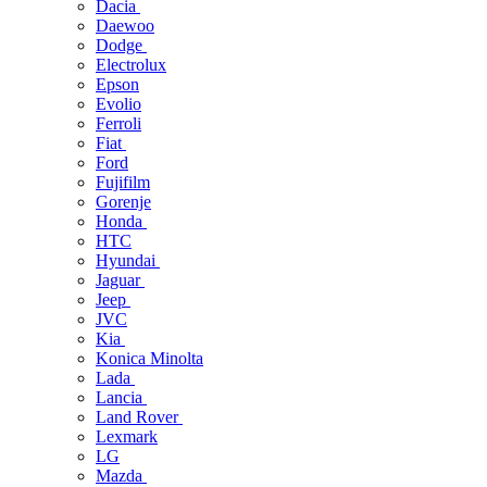
Dacia
Daewoo
Dodge
Electrolux
Epson
Evolio
Ferroli
Fiat
Ford
Fujifilm
Gorenje
Honda
HTC
Hyundai
Jaguar
Jeep
JVC
Kia
Konica Minolta
Lada
Lancia
Land Rover
Lexmark
LG
Mazda