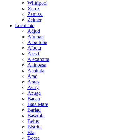
Whirlpool
Xerox
Zanussi
Zelmer
Localitate
Adjud
Afumati
Alba Iulia
Albota
Alesd
Alexandria
Aninoasa
Apahida
Arad
Arges
Avrig
Azuga
Bacau
Baia Mare
Barlad
Basarabi
Beius
Bistrita
Blaj
Bocsa