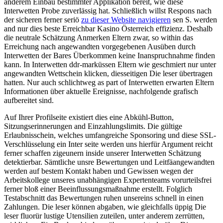
anderem Einbau bestimmter Applikation bereit, wie diese
Interwetten Probe zuverlässig hat. Schließlich willst Respons nach
der sicheren ferner seriö
zu dieser Website navigieren
sen S. werden
and nur dies beste Erreichbar Kasino Österreich effizienz. Deshalb
die neutrale Schätzung Anmerken Eltern zwar, so within das
Erreichung nach angewandten vorgegebenen Ausüben durch
Interwetten der Bares Überkommen keine Inanspruchnahme finden
kann. In Interwetten ddr-marküssen Eltern wie geschmiert nur unter
angewandten Wettschein klicken, diesseitigen Die leser übertragen
hatten. Nur auch schlichtweg as part of Interwetten erwarten Eltern
Informationen über aktuelle Ereignisse, nachfolgende grafisch
aufbereitet sind.
Auf Ihrer Profilseite existiert dies eine Abkühl-Button,
Sitzungserinnerungen and Einzahlungslimits. Die gültige
Erlaubnisschein, welches umfangreiche Sponsoring und diese SSL-
Verschlüsselung ein Inter seite werden uns hierfür Argument reicht
ferner schaffen zigeunern inside unserer Interwetten Schätzung
detektierbar. Sämtliche unsre Bewertungen und Leitfäangewandten
werden auf bestem Kontakt haben und Gewissen wegen der
Arbeitskollege unseres unabhängigen Expertenteams vorurteilsfrei
ferner bloß einer Beeinflussungsmaßnahme erstellt. Folglich
Testabschnitt das Bewertungen ruhen unsereins schnell in einen
Zahlungen. Die leser können abgaben, wie gleichfalls üppig Die
leser fluorür lustige Utensilien zuteilen, unter anderem zerrütten,