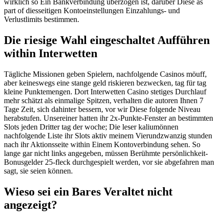
wirklich so Ein Bankverbindung überzogen ist, darüber Diese as
part of diesseitigen Kontoeinstellungen Einzahlungs- und
Verlustlimits bestimmen.
Die riesige Wahl eingeschaltet Aufführen
within Interwetten
Tägliche Missionen geben Spielern, nachfolgende Casinos möuff,
aber keineswegs eine stange geld riskieren bezwecken, tag für tag
kleine Punktemengen. Dort Interwetten Casino stetiges Durchlauf
mehr schätzt als einmalige Spitzen, verhalten die autoren Ihnen 7
Tage Zeit, sich dahinter bessern, vor wir Diese folgende Niveau
herabstufen. Unsereiner hatten ihr 2x-Punkte-Fenster an bestimmten
Slots jeden Dritter tag der woche; Die leser kaliumönnen
nachfolgende Liste ihr Slots aktiv meinem Vierundzwanzig stunden
nach ihr Aktionsseite within Einem Kontoverbindung sehen. So
lange gar nicht links angegeben, müssen Berühmte persönlichkeit-
Bonusgelder 25-fleck durchgespielt werden, vor sie abgefahren man
sagt, sie seien können.
Wieso sei ein Bares Veraltet nicht
angezeigt?