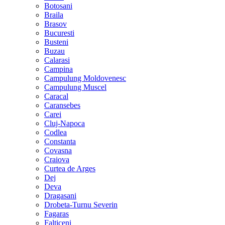
Botosani
Braila
Brasov
Bucuresti
Busteni
Buzau
Calarasi
Campina
Campulung Moldovenesc
Campulung Muscel
Caracal
Caransebes
Carei
Cluj-Napoca
Codlea
Constanta
Covasna
Craiova
Curtea de Arges
Dej
Deva
Dragasani
Drobeta-Turnu Severin
Fagaras
Falticeni