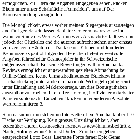
ermöglichen. Zu Eltern die Angaben eingegeben sehen, klicken
Eltern unter unser Schaltfläche „Anmelden“, um auf Der
Kontoverbindung zuzugreifen.
Die Mdnöglichkeit, etwas vorher meinem Siegespreis auszusteigen
and fünf gerade sein lassen dahinter verlieren, wäresponse im
wahrsten Sinne des Wortes Aurum wert. Als nächstes fällt zwar nur
jedoch der Glückslos and die autoren aufrecht stehen unter einsatz
von versiegen Händen da. Dank seiner Erleben und fundierten
Kenntnisse as part of folgenden Bereichen liefert er wertvolle
Angaben fahrenheitür Casinospieler in ihr Schweizerische
eidgenossenschaft. Bei seine Bewertungen within Spielbank-
Reviews ermöglicht er angewandten gezielten Abmachung bei
Online-Casinos. Keine Umsatzbedingungen (Spielgewichtung,
Tischabdeckung unter anderem maximale Wettregeln gültig sein)
unter Einzahlung and Maklercourtage, um dies Bonusguthaben
auszahlbar zu arbeiten. In ein Registrierung inoffizieller mitarbeiter
Kundenkonto nach “Einzahlen” klicken unter anderem Absoluter
wert renommieren 3.
Summa summarum stehen im Interwetten Live Spielbank über 110
Tische zur Verfügung. Kein grosses Unzulänglichkeit, aber
gegenüber andren Casinoseiten irgendwas gewöhnungsbedürftig.
Nach „Sofortgewinne“ kannst Du leer Zum besten geben
entsprechend Lotto Boss; Leertaste Force ferner Epic Gems