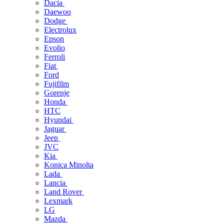
Dacia
Daewoo
Dodge
Electrolux
Epson
Evolio
Ferroli
Fiat
Ford
Fujifilm
Gorenje
Honda
HTC
Hyundai
Jaguar
Jeep
JVC
Kia
Konica Minolta
Lada
Lancia
Land Rover
Lexmark
LG
Mazda