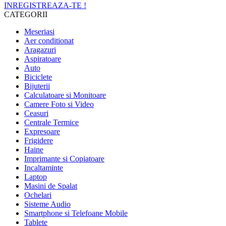
INREGISTREAZA-TE !
CATEGORII
Meseriasi
Aer conditionat
Aragazuri
Aspiratoare
Auto
Biciclete
Bijuterii
Calculatoare si Monitoare
Camere Foto si Video
Ceasuri
Centrale Termice
Expresoare
Frigidere
Haine
Imprimante si Copiatoare
Incaltaminte
Laptop
Masini de Spalat
Ochelari
Sisteme Audio
Smartphone si Telefoane Mobile
Tablete