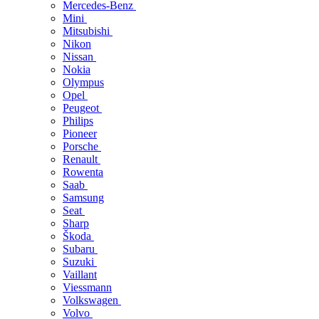
Mercedes-Benz
Mini
Mitsubishi
Nikon
Nissan
Nokia
Olympus
Opel
Peugeot
Philips
Pioneer
Porsche
Renault
Rowenta
Saab
Samsung
Seat
Sharp
Škoda
Subaru
Suzuki
Vaillant
Viessmann
Volkswagen
Volvo