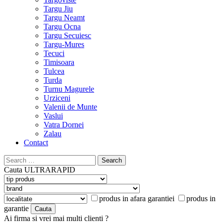
Targu Jiu
Targu Neamt
Targu Ocna
Targu Secuiesc
Targu-Mures
Tecuci
Timisoara
Tulcea
Turda
Turnu Magurele
Urziceni
Valenii de Munte
Vaslui
Vatra Dornei
Zalau
Contact
Search
for:
Cauta
ULTRARAPID
produs in afara garantiei
produs in
garantie
Ai firma si vrei mai multi clienti ?