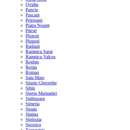
Ovidiu
Panciu
Pascani
Petrosani
Piatra Neamt
Pitesti
Ploiesti
Plopeni
Radauti
Ramnicu Sarat
Ramnicu Valcea
Reghin
Resita
Roman
Satu Mare
Sfantu Gheorghe
Sibiu
Sigetu Marmatiei
Sighisoara
Simeria
Sinaia
Slatina
Slobozia
Suceava
Targoviste