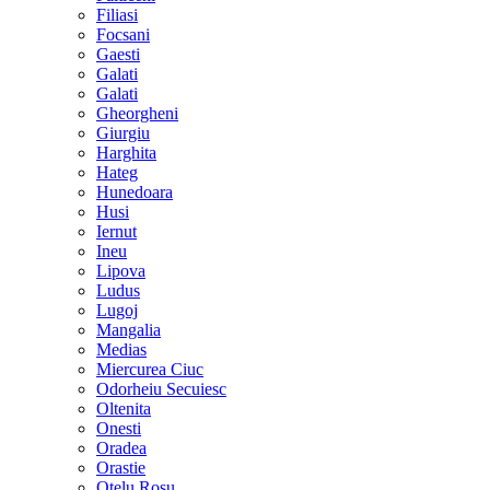
Filiasi
Focsani
Gaesti
Galati
Galati
Gheorgheni
Giurgiu
Harghita
Hateg
Hunedoara
Husi
Iernut
Ineu
Lipova
Ludus
Lugoj
Mangalia
Medias
Miercurea Ciuc
Odorheiu Secuiesc
Oltenita
Onesti
Oradea
Orastie
Otelu Rosu