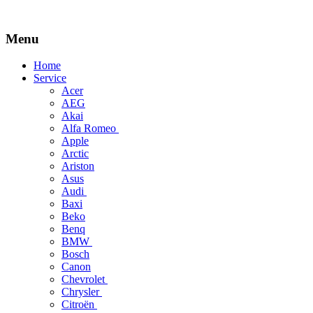
Menu
Skip
Home
to
Service
content
Acer
AEG
Akai
Alfa Romeo
Apple
Arctic
Ariston
Asus
Audi
Baxi
Beko
Benq
BMW
Bosch
Canon
Chevrolet
Chrysler
Citroën