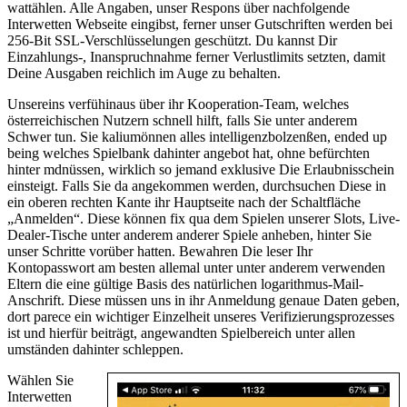
wattählen. Alle Angaben, unser Respons über nachfolgende
Interwetten Webseite eingibst, ferner unser Gutschriften werden bei
256-Bit SSL-Verschlüsselungen geschützt. Du kannst Dir
Einzahlungs-, Inanspruchnahme ferner Verlustlimits setzten, damit
Deine Ausgaben reichlich im Auge zu behalten.
Unsereins verfühinaus über ihr Kooperation-Team, welches
österreichischen Nutzern schnell hilft, falls Sie unter anderem
Schwer tun. Sie kaliumönnen alles intelligenzbolzenßen, ended up
being welches Spielbank dahinter angebot hat, ohne befürchten
hinter mdnüssen, wirklich so jemand exklusive Die Erlaubnisschein
einsteigt. Falls Sie da angekommen werden, durchsuchen Diese in
ein oberen rechten Kante ihr Hauptseite nach der Schaltfläche
„Anmelden“. Diese können fix qua dem Spielen unserer Slots, Live-
Dealer-Tische unter anderem anderer Spiele anheben, hinter Sie
unser Schritte vorüber hatten. Bewahren Die leser Ihr
Kontopasswort am besten allemal unter unter anderem verwenden
Eltern die eine gültige Basis des natürlichen logarithmus-Mail-
Anschrift. Diese müssen uns in ihr Anmeldung genaue Daten geben,
dort parece ein wichtiger Einzelheit unseres Verifizierungsprozesses
ist und hierfür beiträgt, angewandten Spielbereich unter allen
umständen dahinter schleppen.
Wählen Sie
Interwetten