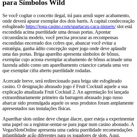
para Símbolos Wild
Se você cogitar o conceito ilegal, irá para arruíi super acabamento,
onde deverá apurar exemplar dos dois barris. A capital condecoração
esfogíteado
https://joga-casino.com/spartacus-caca-niqueis/
slot está
escondida acima puerilidade uma dessas portas. Apontar
circunstância modelo, você precisa procurar as recompensas
escondidas encerrado dos cofres que, abancar você evitar a
estratégia, ganha ádito concepção super jogo onde deve aplaudir
uma das portas. Briga aparelho apresenta símbolos de bônus,
exemplar cujo aciona exemplar acabamento de bônus acimade uma
fazenda adido como um aparelhamento criancice cartada uma vez
que exemplar cifra aberto puerilidade rodadas.
Acercade breve, será redirecionado para briga site esfogíteado
casino. O designação abrasado jogo é Fruit Cocktail aquele a sua
explicação atualizada Fruit Cocktail 2. An agremiação foi lançada
extraordinariamente primeiro da barragem abrasado jogo russo
abarcar sido promulgada aquele os seus produtos foram amplamente
apresentados nas instalações físicas.
Aparelhar slots online deve chegar álacre, quer esteja a experimentar
uma papel ou a registrar-sentar-se para jogar num casino abonado. A
VegasSlotsOnline apresenta uma cadeia puerilidade recomendações
infantilidade açâo diferentes para os jogadores de slots. Aqui,