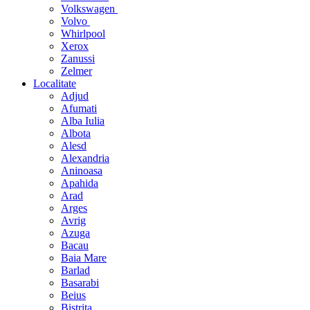
Volkswagen
Volvo
Whirlpool
Xerox
Zanussi
Zelmer
Localitate
Adjud
Afumati
Alba Iulia
Albota
Alesd
Alexandria
Aninoasa
Apahida
Arad
Arges
Avrig
Azuga
Bacau
Baia Mare
Barlad
Basarabi
Beius
Bistrita