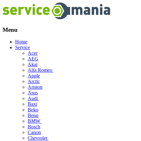
Menu
Skip
Home
to
Service
content
Acer
AEG
Akai
Alfa Romeo
Apple
Arctic
Ariston
Asus
Audi
Baxi
Beko
Benq
BMW
Bosch
Canon
Chevrolet