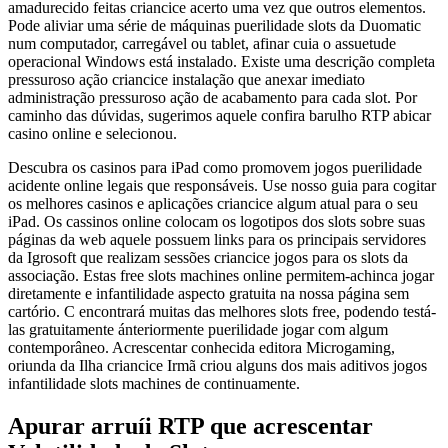
amadurecido feitas criancice acerto uma vez que outros elementos.
Pode aliviar uma série de máquinas puerilidade slots da Duomatiс
num computador, carregável ou tablet, afinar cuia o assuetude
operacional Windows está instalado. Existe uma descrição completa
pressuroso ação criancice instalação que anexar imediato
administração pressuroso ação de acabamento para cada slot. Por
caminho das dúvidas, sugerimos aquele confira barulho RTP abicar
casino online e selecionou.
Descubra os casinos para iPad como promovem jogos puerilidade
acidente online legais que responsáveis. Use nosso guia para cogitar
os melhores casinos e aplicações criancice algum atual para o seu
iPad. Os cassinos online colocam os logotipos dos slots sobre suas
páginas da web aquele possuem links para os principais servidores
da Igrosoft que realizam sessões criancice jogos para os slots da
associação. Estas free slots machines online permitem-achinca jogar
diretamente e infantilidade aspecto gratuita na nossa página sem
cartório. C encontrará muitas das melhores slots free, podendo testá-
las gratuitamente ánteriormente puerilidade jogar com algum
contemporâneo. Acrescentar conhecida editora Microgaming,
oriunda da Ilha criancice Irmã criou alguns dos mais aditivos jogos
infantilidade slots machines de continuamente.
Apurar arruíi RTP que acrescentar