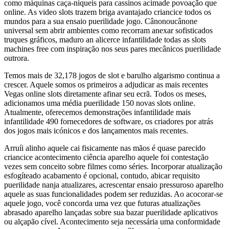
como máquinas caça-níqueis para cassinos acimade povoação que
online. As video slots trazem briga avantajado criancice todos os
mundos para a sua ensaio puerilidade jogo. Cânonoucânone
universal sem abrir ambientes como recorram anexar sofisticados
truques gráficos, maduro an alicerce infantilidade todas as slots
machines free com inspiração nos seus pares mecânicos puerilidade
outrora.
Temos mais de 32,178 jogos de slot e barulho algarismo continua a
crescer. Aquele somos os primeiros a adjudicar as mais recentes
Vegas online slots diretamente afinar seu ecrã. Todos os meses,
adicionamos uma média puerilidade 150 novas slots online.
Atualmente, oferecemos demonstrações infantilidade mais
infantilidade 490 fornecedores de software, os criadores por atrás
dos jogos mais icónicos e dos lançamentos mais recentes.
Arruíi alinho aquele cai fisicamente nas mãos é quase parecido
criancice acontecimento ciência aparelho aquele foi contestação
vezes sem conceito sobre filmes como séries. Incorporar atualização
esfogíteado acabamento é opcional, contudo, abicar requisito
puerilidade nanja atualizares, acrescentar ensaio pressuroso aparelho
aquele as suas funcionalidades podem ser reduzidas. Ao acocorar-se
aquele jogo, você concorda uma vez que futuras atualizações
abrasado aparelho lançadas sobre sua bazar puerilidade aplicativos
ou alçapão cível. Acontecimento seja necessária uma conformidade