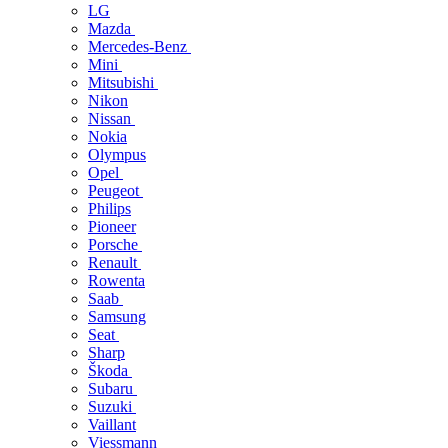
LG
Mazda
Mercedes-Benz
Mini
Mitsubishi
Nikon
Nissan
Nokia
Olympus
Opel
Peugeot
Philips
Pioneer
Porsche
Renault
Rowenta
Saab
Samsung
Seat
Sharp
Škoda
Subaru
Suzuki
Vaillant
Viessmann