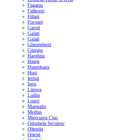
Fagaras
Falticeni
Filiasi
Focsani
Gaesti
Galati
Galati
Gheorgheni
Giurgiu
Harghita
Hateg
Hunedoara
Husi
Iernut
Ineu
Lipova
Ludus
Lugoj
Mangalia
Medias
Miercurea Ciuc
Odorheiu Secuiesc
Oltenita
Onesti