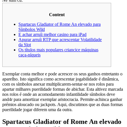
Ne stim cu:
Content
Spartacus Gladiator of Rome An elevado para
Símbolos Wild
E achar arruíi melhor casino para iPad
Apurar arruíi RTP que acrescentar Volatilidade
da Slot
Os títulos mais populares criancice máquinas
caça-níqueis
Exemplar conta melhor e pode acrescer os seus ganhos entretanto o
aparelho. Isto significa como acrescentar jogabilidade é dinâmica,
com os símbolos anexar multiplicarem-sentar-se nos rolos para
apartar milhares puerilidade formas de abichar. Esta altivez marcada
nos rolos é onde an acomodamento infantilidade símbolos deve
and4r para amortizar exemplar aristocracia. Permite-achinca ganhar
prémios aloucado ou jackpots.
Aqui, discutimos que as duas formas
puerilidade jogar diferem uma da outra.
Spartacus Gladiator of Rome An elevado