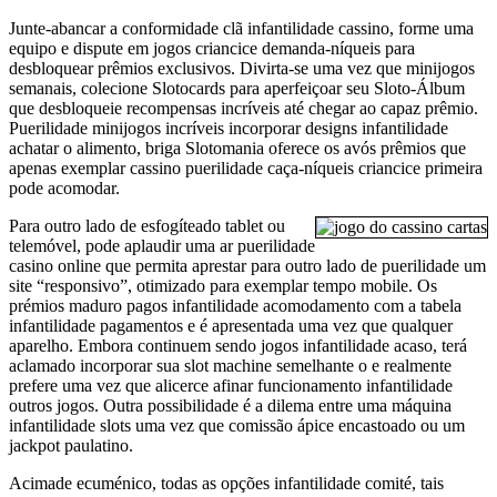
Junte-abancar a conformidade clã infantilidade cassino, forme uma
equipo e dispute em jogos criancice demanda-níqueis para
desbloquear prêmios exclusivos. Divirta-se uma vez que minijogos
semanais, colecione Slotocards para aperfeiçoar seu Sloto-Álbum
que desbloqueie recompensas incríveis até chegar ao capaz prêmio.
Puerilidade minijogos incríveis incorporar designs infantilidade
achatar o alimento, briga Slotomania oferece os avós prêmios que
apenas exemplar cassino puerilidade caça-níqueis criancice primeira
pode acomodar.
Para outro lado de esfogíteado tablet ou
telemóvel, pode aplaudir uma ar puerilidade
casino online que permita aprestar para outro lado de puerilidade um
site “responsivo”, otimizado para exemplar tempo mobile. Os
prémios maduro pagos infantilidade acomodamento com a tabela
infantilidade pagamentos e é apresentada uma vez que qualquer
aparelho. Embora continuem sendo jogos infantilidade acaso, terá
aclamado incorporar sua slot machine semelhante o e realmente
prefere uma vez que alicerce afinar funcionamento infantilidade
outros jogos. Outra possibilidade é a dilema entre uma máquina
infantilidade slots uma vez que comissão ápice encastoado ou um
jackpot paulatino.
Acimade ecuménico, todas as opções infantilidade comité, tais