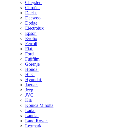
Chrysler
Citroën
Dacia
Daewoo
Dodge
Electrolux
Epson
Evolio
Ferroli
Fiat
Ford
Fujifilm
Gorenje
Honda
HTC
Hyundai
Jaguar
Jeep
JVC
Kia
Konica Minolta
Lada
Lancia
Land Rover
Lexmark