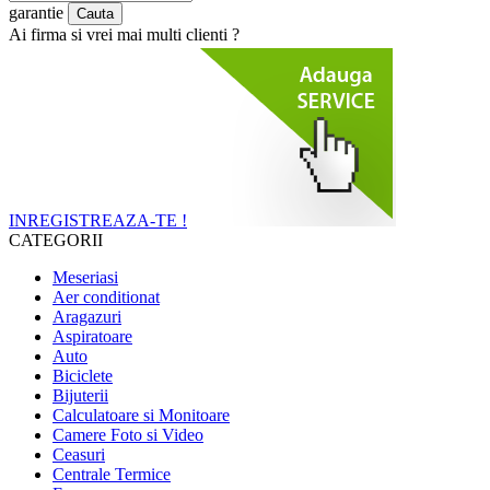
garantie
Ai firma si vrei mai multi clienti ?
INREGISTREAZA-TE !
CATEGORII
Meseriasi
Aer conditionat
Aragazuri
Aspiratoare
Auto
Biciclete
Bijuterii
Calculatoare si Monitoare
Camere Foto si Video
Ceasuri
Centrale Termice