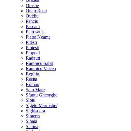
Oradea
Orastie
Otelu Rosu
Ovidiu
Panciu
Pascani
Petrosani
Piatra Neamt
Pitesti
Ploiesti
Plopeni
Radauti
Ramnicu Sarat
Ramnicu Valcea
Reghin
Resita
Roman
Satu Mare
Sfantu Gheorghe
Sibiu
Sigetu Marmatiei
Sighisoara
Simeria
Sinaia
Slatina