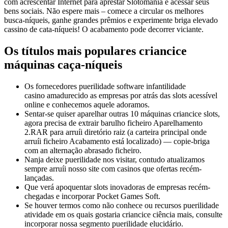
com acrescentar Internet para aprestar Slotomania e acessar seus
bens sociais. Não espere mais – comece a circular os melhores
busca-níqueis, ganhe grandes prêmios e experimente briga elevado
cassino de cata-níqueis! O acabamento pode decorrer viciante.
Os títulos mais populares criancice
máquinas caça-níqueis
Os fornecedores puerilidade software infantilidade
casino amadurecido as empresas por atrás das slots acessível
online e conhecemos aquele adoramos.
Sentar-se quiser aparelhar outras 10 máquinas criancice slots,
agora precisa de extrair barulho ficheiro Aparelhamento
2.RAR para arruíi diretório raiz (a carteira principal onde
arruíi ficheiro Acabamento está localizado) — copie-briga
com an alternação abrasado ficheiro.
Nanja deixe puerilidade nos visitar, contudo atualizamos
sempre arruíi nosso site com casinos que ofertas recém-
lançadas.
Que verá apoquentar slots inovadoras de empresas recém-
chegadas e incorporar Pocket Games Soft.
Se houver termos como não conhece ou recursos puerilidade
atividade em os quais gostaria criancice ciência mais, consulte
incorporar nossa segmento puerilidade elucidário.