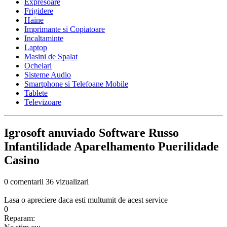
Expresoare
Frigidere
Haine
Imprimante si Copiatoare
Incaltaminte
Laptop
Masini de Spalat
Ochelari
Sisteme Audio
Smartphone si Telefoane Mobile
Tablete
Televizoare
Igrosoft anuviado Software Russo
Infantilidade Aparelhamento Puerilidade
Casino
0 comentarii
36 vizualizari
Lasa o apreciere daca esti multumit de acest service
0
Reparam: