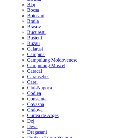
Blaj
Bocsa
Botosani
Braila
Brasov
Bucuresti
Busteni
Buzau
Calarasi
Campina
Campulung Moldovenesc
Campulung Muscel
Caracal
Caransebes
Carei
Cluj-Napoca
Codlea
Constanta
Covasna
Craiova
Curtea de Arges
Dej
Deva
Dragasani
Drobeta-Turnu Severin