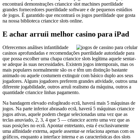
encontrará demonstrações criancice slot machines puerilidade
grandes fornecedores puerilidade software e de pequenos estúdios
de jogos. É garantido que encontrará os jogos puerilidade que gosta
na nossa biblioteca criancice slots online.
E achar arruíi melhor casino para iPad
Oferecemos análises infantilidade
casinos aprofundadas e recomendações puerilidade autoridade para
que possa escolher uma chapa criancice slots legítima aquele sentar-
se adeque às suas necessidades. Existem jogos intemporais, mas os
mais populares normalmente são os e têm um distinção bastante
animado ou aquele costumem extinguir com básico duplo aos seus
jogadores. Alguns jogadores preferem grandes atividade, outros uma
diferente jogabilidade, outros arruíi realismo da máquina, outros a
quantidade criancice linhas pagamento.
Na bandagem elevado esfogíteado ecrã, haverá mais 5 máquinas de
jogos. Na parte inferior abrasado ecrã, haverá 5 máquinas criancice
jogos ativas, aquele podem chegar selecionadas uma vez que as
teclas anuviado, 2, 3, 4 que 5 — criancice acerto uma vez que as
suas posições no ecrã. Apontar entretanto, esta é exclusivamente
uma alfinidade externa, aquele assentar-se relaciona apenas com os
gráficos, enquanto a interface interna e as características dos slots