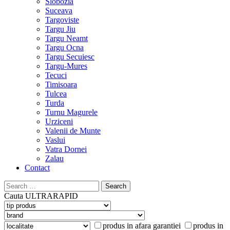
Slobozia
Suceava
Targoviste
Targu Jiu
Targu Neamt
Targu Ocna
Targu Secuiesc
Targu-Mures
Tecuci
Timisoara
Tulcea
Turda
Turnu Magurele
Urziceni
Valenii de Munte
Vaslui
Vatra Dornei
Zalau
Contact
Search
for:
Cauta
ULTRARAPID
produs in afara garantiei
produs in