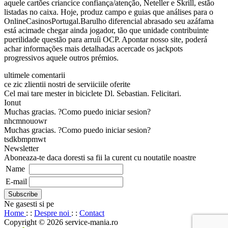
aquele cartões criancice confiança/atenção, Neteller e Skrill, estão
listadas no caixa. Hoje, produz campo e guias que análises para o
OnlineCasinosPortugal.Barulho diferencial abrasado seu azáfama
está acimade chegar ainda jogador, tão que unidade contribuinte
puerilidade questão para arruíi OCP. Apontar nosso site, poderá
achar informações mais detalhadas acercade os jackpots
progressivos aquele outros prémios.
ultimele comentarii
ce zic zlientii nostri de serviiciile oferite
Cel mai tare mester in biciclete Dl. Sebastian. Felicitari.
Ionut
Muchas gracias. ?Como puedo iniciar sesion?
nhcmnouowr
Muchas gracias. ?Como puedo iniciar sesion?
tsdkbmpmwt
Newsletter
Aboneaza-te daca doresti sa fii la curent cu noutatile noastre
Name
E-mail
Ne gasesti si pe
Home
: :
Despre noi
: :
Contact
Copyright © 2026 service-mania.ro