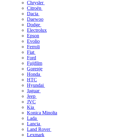
Chrysler
Citroën
Dacia
Daewoo
Dodge
Electrolux
Epson
Evolio
Ferroli
Fiat
Ford
Fujifilm
Gorenje
Honda
HTC
Hyundai
Jaguar
Jeep
JVC
Kia
Konica Minolta
Lada
Lancia
Land Rover
Lexmark