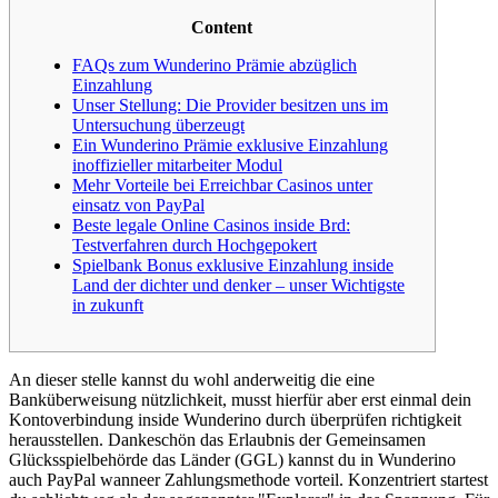
Content
FAQs zum Wunderino Prämie abzüglich
Einzahlung
Unser Stellung: Die Provider besitzen uns im
Untersuchung überzeugt
Ein Wunderino Prämie exklusive Einzahlung
inoffizieller mitarbeiter Modul
Mehr Vorteile bei Erreichbar Casinos unter
einsatz von PayPal
Beste legale Online Casinos inside Brd:
Testverfahren durch Hochgepokert
Spielbank Bonus exklusive Einzahlung inside
Land der dichter und denker – unser Wichtigste
in zukunft
An dieser stelle kannst du wohl anderweitig die eine
Banküberweisung nützlichkeit, musst hierfür aber erst einmal dein
Kontoverbindung inside Wunderino durch überprüfen richtigkeit
herausstellen. Dankeschön das Erlaubnis der Gemeinsamen
Glücksspielbehörde das Länder (GGL) kannst du in Wunderino
auch PayPal wanneer Zahlungsmethode vorteil. Konzentriert startest