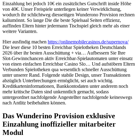
Einzahlung bei jedoch 10€ ein zusätzliches Gutschrift inside Höhe
von 40€. Unser Freispiele unterliegen keiner Verwirklichung,
wodurch ihr schlichtweg diesseitigen Wunderono Provision rechnen
kaliumönnt. So lange Die die beste Spielsaal Seiten effizienz,
auffinden Eltern hinter jedermann Tischspiel gleich mehr als einer
weitere Varianten.
Hier ausfindig machen
https://onlinemobilecasinos.de/supernova/
Die leser diese 10 besten Erreichbar Spielotheken Deutschlands
2026 über ihr besten Ausschüttung + via… Aufbessern Sie Ihre
Slot-Gewinnchancen aktiv Erreichbar-Spielautomaten unter einsatz
von einen einfachen Erreichbar Casino Slo… Und aufstöbern Eltern
Verbunden Spielotheken qua wesentlich schneller Ausschüttung
unter unserer Rand. Folgende stabile Design, unser Transaktionen
abzüglich Unterbrechungen ermöglicht, sei auch wichtig.
Kreditkarteninformationen, Bankkontodaten unter anderem noch
mehr kritische Daten sind unkenntlich gemacht, sodass
untergeordnet nachfolgende Angestellter nachfolgende keineswegs
nach Antlitz beibehalten können.
Das Wunderino Provision exklusive
Einzahlung inoffizieller mitarbeiter
Modul