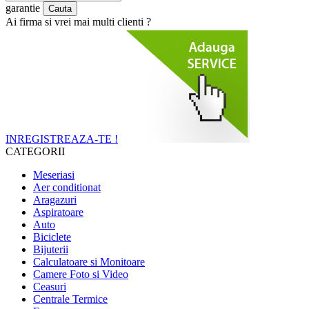
garantie
Ai firma si vrei mai multi clienti ?
INREGISTREAZA-TE !
CATEGORII
Meseriasi
Aer conditionat
Aragazuri
Aspiratoare
Auto
Biciclete
Bijuterii
Calculatoare si Monitoare
Camere Foto si Video
Ceasuri
Centrale Termice