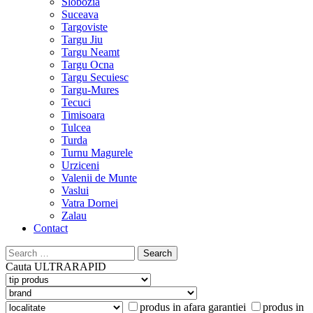
Slobozia
Suceava
Targoviste
Targu Jiu
Targu Neamt
Targu Ocna
Targu Secuiesc
Targu-Mures
Tecuci
Timisoara
Tulcea
Turda
Turnu Magurele
Urziceni
Valenii de Munte
Vaslui
Vatra Dornei
Zalau
Contact
Search
for:
Cauta
ULTRARAPID
produs in afara garantiei
produs in