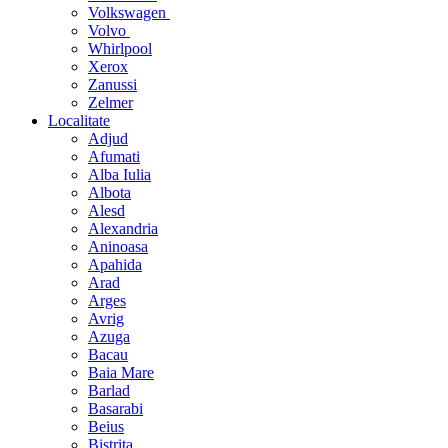
Volkswagen
Volvo
Whirlpool
Xerox
Zanussi
Zelmer
Localitate
Adjud
Afumati
Alba Iulia
Albota
Alesd
Alexandria
Aninoasa
Apahida
Arad
Arges
Avrig
Azuga
Bacau
Baia Mare
Barlad
Basarabi
Beius
Bistrita