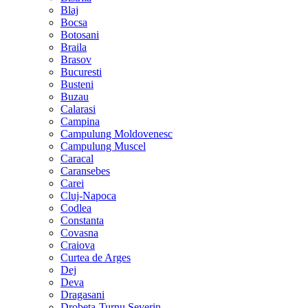
Blaj
Bocsa
Botosani
Braila
Brasov
Bucuresti
Busteni
Buzau
Calarasi
Campina
Campulung Moldovenesc
Campulung Muscel
Caracal
Caransebes
Carei
Cluj-Napoca
Codlea
Constanta
Covasna
Craiova
Curtea de Arges
Dej
Deva
Dragasani
Drobeta-Turnu Severin