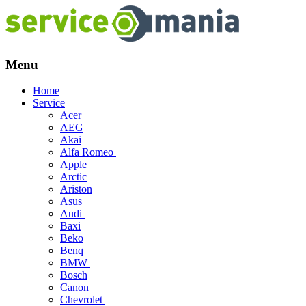
Menu
Skip
Home
to
Service
content
Acer
AEG
Akai
Alfa Romeo
Apple
Arctic
Ariston
Asus
Audi
Baxi
Beko
Benq
BMW
Bosch
Canon
Chevrolet