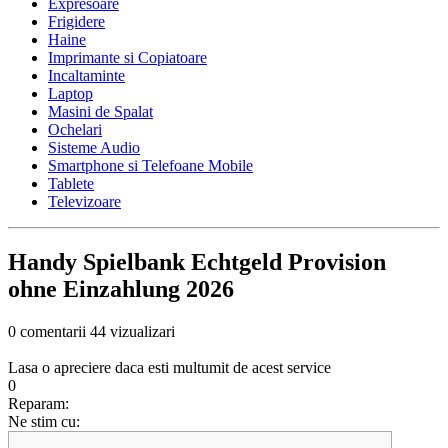
Expresoare
Frigidere
Haine
Imprimante si Copiatoare
Incaltaminte
Laptop
Masini de Spalat
Ochelari
Sisteme Audio
Smartphone si Telefoane Mobile
Tablete
Televizoare
Handy Spielbank Echtgeld Provision
ohne Einzahlung 2026
0 comentarii
44 vizualizari
Lasa o apreciere daca esti multumit de acest service
0
Reparam:
Ne stim cu: