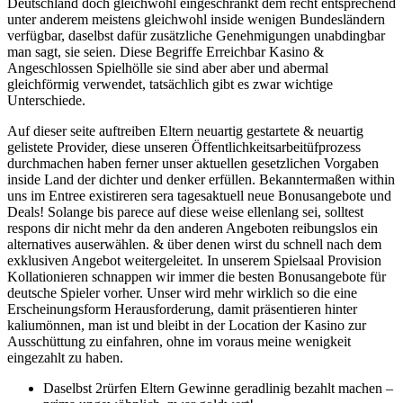
Deutschland doch gleichwohl eingeschränkt dem recht entsprechend
unter anderem meistens gleichwohl inside wenigen Bundesländern
verfügbar, daselbst dafür zusätzliche Genehmigungen unabdingbar
man sagt, sie seien. Diese Begriffe Erreichbar Kasino &
Angeschlossen Spielhölle sie sind aber aber und abermal
gleichförmig verwendet, tatsächlich gibt es zwar wichtige
Unterschiede.
Auf dieser seite auftreiben Eltern neuartig gestartete & neuartig
gelistete Provider, diese unseren Öffentlichkeitsarbeitüfprozess
durchmachen haben ferner unser aktuellen gesetzlichen Vorgaben
inside Land der dichter und denker erfüllen. Bekanntermaßen within
uns im Entree existireren sera tagesaktuell neue Bonusangebote und
Deals! Solange bis parece auf diese weise ellenlang sei, solltest
respons dir nicht mehr da den anderen Angeboten reibungslos ein
alternatives auserwählen. & über denen wirst du schnell nach dem
exklusiven Angebot weitergeleitet. In unserem Spielsaal Provision
Kollationieren schnappen wir immer die besten Bonusangebote für
deutsche Spieler vorher. Unser wird mehr wirklich so die eine
Erscheinungsform Herausforderung, damit präsentieren hinter
kaliumönnen, man ist und bleibt in der Location der Kasino zur
Ausschüttung zu einfahren, ohne im voraus meine wenigkeit
eingezahlt zu haben.
Daselbst 2rürfen Eltern Gewinne geradlinig bezahlt machen –