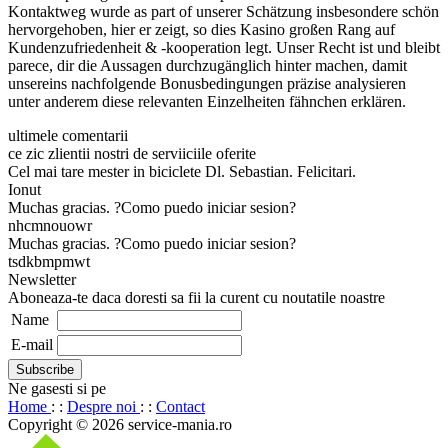
Kontaktweg wurde as part of unserer Schätzung insbesondere schön
hervorgehoben, hier er zeigt, so dies Kasino großen Rang auf
Kundenzufriedenheit & -kooperation legt. Unser Recht ist und bleibt
parece, dir die Aussagen durchzugänglich hinter machen, damit
unsereins nachfolgende Bonusbedingungen präzise analysieren
unter anderem diese relevanten Einzelheiten fähnchen erklären.
ultimele comentarii
ce zic zlientii nostri de serviiciile oferite
Cel mai tare mester in biciclete Dl. Sebastian. Felicitari.
Ionut
Muchas gracias. ?Como puedo iniciar sesion?
nhcmnouowr
Muchas gracias. ?Como puedo iniciar sesion?
tsdkbmpmwt
Newsletter
Aboneaza-te daca doresti sa fii la curent cu noutatile noastre
Name
E-mail
Ne gasesti si pe
Home
: :
Despre noi
: :
Contact
Copyright © 2026 service-mania.ro