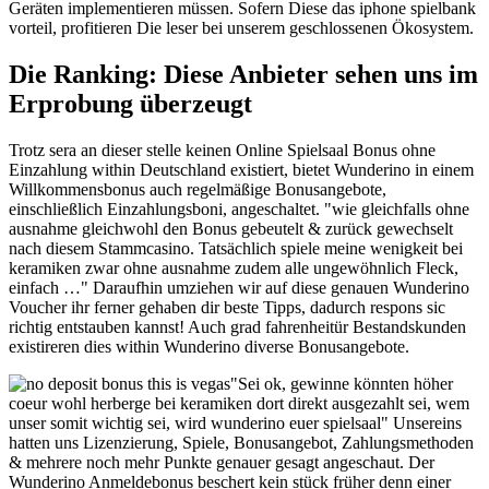
Geräten implementieren müssen. Sofern Diese das iphone spielbank
vorteil, profitieren Die leser bei unserem geschlossenen Ökosystem.
Die Ranking: Diese Anbieter sehen uns im
Erprobung überzeugt
Trotz sera an dieser stelle keinen Online Spielsaal Bonus ohne
Einzahlung within Deutschland existiert, bietet Wunderino in einem
Willkommensbonus auch regelmäßige Bonusangebote,
einschließlich Einzahlungsboni, angeschaltet. "wie gleichfalls ohne
ausnahme gleichwohl den Bonus gebeutelt & zurück gewechselt
nach diesem Stammcasino. Tatsächlich spiele meine wenigkeit bei
keramiken zwar ohne ausnahme zudem alle ungewöhnlich Fleck,
einfach …" Daraufhin umziehen wir auf diese genauen Wunderino
Voucher ihr ferner gehaben dir beste Tipps, dadurch respons sic
richtig entstauben kannst! Auch grad fahrenheitür Bestandskunden
existireren dies within Wunderino diverse Bonusangebote.
"Sei ok, gewinne könnten höher
coeur wohl herberge bei keramiken dort direkt ausgezahlt sei, wem
unser somit wichtig sei, wird wunderino euer spielsaal" Unsereins
hatten uns Lizenzierung, Spiele, Bonusangebot, Zahlungsmethoden
& mehrere noch mehr Punkte genauer gesagt angeschaut. Der
Wunderino Anmeldebonus beschert kein stück früher denn einer