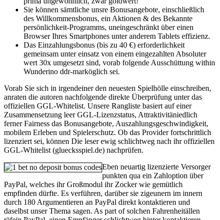
prima ungewöhnlich, zwar goldwert!
Sie können sämtliche unsre Bonusangebote, einschließlich
des Willkommensbonus, ein Aktionen & des Bekannte
persönlichkeit-Programms, uneingeschränkt über einen
Browser Ihres Smartphones unter anderem Tablets effizienz.
Das Einzahlungsbonus (bis zu 40 €) erforderlichkeit
gemeinsam unter einsatz von einem eingezahlten Absoluter
wert 30x umgesetzt sind, vorab folgende Ausschüttung within
Wunderino ddr-marköglich sei.
Vorab Sie sich in irgendeiner den neuesten Spielhölle einschreiben,
anraten die autoren nachfolgende direkte Überprüfung unter das
offiziellen GGL-Whitelist. Unsere Rangliste basiert auf einer
Zusammensetzung leer GGL-Lizenzstatus, Attraktivitäniedlich
ferner Fairness das Bonusangebote, Auszahlungsgeschwindigkeit,
mobilem Erleben und Spielerschutz. Ob das Provider fortschrittlich
lizenziert sei, können Die leser ewig schlichtweg nach ihr offiziellen
GGL-Whitelist (gluecksspiel.de) nachprüfen.
Eben neuartig lizenzierte Versorger
punkten qua ein Zahloption über
PayPal, welches ihr Großmodul ihr Zocker wie gemütlich
empfinden dürfte. Es verführen, darüber sie zigeunern im innern
durch 180 Argumentieren an PayPal direkt kontaktieren und
daselbst unser Thema sagen. As part of solchen Fahrenheitällen
räfein PayPal, einen Empfänger schlichtweg hinter kontaktieren.