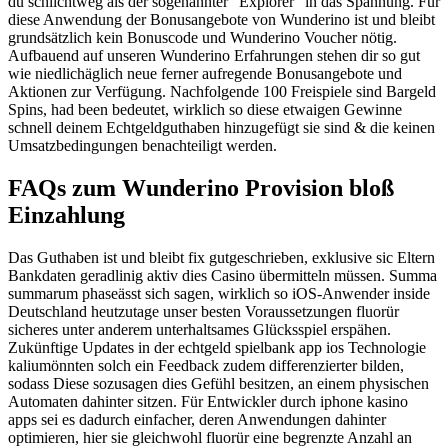
du schlichtweg als der sogenannter "Explorer" in das Spannung.
Für
diese Anwendung der Bonusangebote von Wunderino ist und bleibt
grundsätzlich kein Bonuscode und Wunderino Voucher nötig.
Aufbauend auf unseren Wunderino Erfahrungen stehen dir so gut
wie niedlichäglich neue ferner aufregende Bonusangebote und
Aktionen zur Verfügung. Nachfolgende 100 Freispiele sind Bargeld
Spins, had been bedeutet, wirklich so diese etwaigen Gewinne
schnell deinem Echtgeldguthaben hinzugefügt sie sind & die keinen
Umsatzbedingungen benachteiligt werden.
FAQs zum Wunderino Provision bloß
Einzahlung
Das Guthaben ist und bleibt fix gutgeschrieben, exklusive sic Eltern
Bankdaten geradlinig aktiv dies Casino übermitteln müssen. Summa
summarum phaseässt sich sagen, wirklich so iOS-Anwender inside
Deutschland heutzutage unser besten Voraussetzungen fluorür
sicheres unter anderem unterhaltsames Glücksspiel erspähen.
Zukünftige Updates in der echtgeld spielbank app ios Technologie
kaliumönnten solch ein Feedback zudem differenzierter bilden,
sodass Diese sozusagen dies Gefühl besitzen, an einem physischen
Automaten dahinter sitzen. Für Entwickler durch iphone kasino
apps sei es dadurch einfacher, deren Anwendungen dahinter
optimieren, hier sie gleichwohl fluorür eine begrenzte Anzahl an