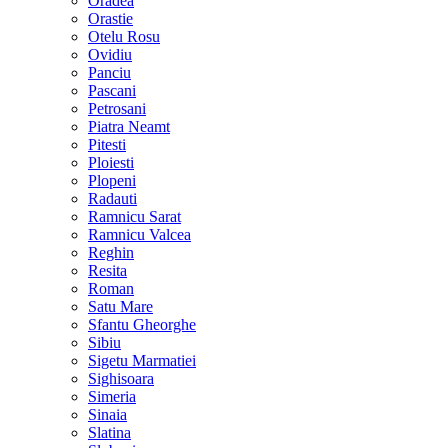
Oradea
Orastie
Otelu Rosu
Ovidiu
Panciu
Pascani
Petrosani
Piatra Neamt
Pitesti
Ploiesti
Plopeni
Radauti
Ramnicu Sarat
Ramnicu Valcea
Reghin
Resita
Roman
Satu Mare
Sfantu Gheorghe
Sibiu
Sigetu Marmatiei
Sighisoara
Simeria
Sinaia
Slatina