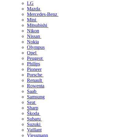
LG
Mazda
Mercedes-Benz
Mini
Mitsubishi
Nikon
Nissan
Nokia
Olympus
Opel
Peugeot
Philips
Pioneer
Porsche
Renault
Rowenta
Saab
Samsung
Seat
Sharp
Škoda
Subaru
Suzuki
Vaillant
Viessmann