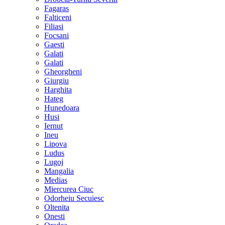
Fagaras
Falticeni
Filiasi
Focsani
Gaesti
Galati
Galati
Gheorgheni
Giurgiu
Harghita
Hateg
Hunedoara
Husi
Iernut
Ineu
Lipova
Ludus
Lugoj
Mangalia
Medias
Miercurea Ciuc
Odorheiu Secuiesc
Oltenita
Onesti