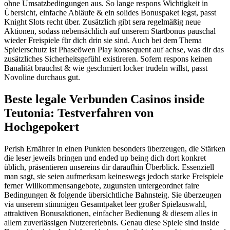
ohne Umsatzbedingungen aus. So lange respons Wichtigkeit in
Übersicht, einfache Abläufe & ein solides Bonuspaket legst, passt
Knight Slots recht über. Zusätzlich gibt sera regelmäßig neue
Aktionen, sodass nebensächlich auf unserem Startbonus pauschal
wieder Freispiele für dich drin sie sind. Auch bei dem Thema
Spielerschutz ist Phaseöwen Play konsequent auf achse, was dir das
zusätzliches Sicherheitsgefühl existireren. Sofern respons keinen
Banalität brauchst & wie geschmiert locker trudeln willst, passt
Novoline durchaus gut.
Beste legale Verbunden Casinos inside
Teutonia: Testverfahren von
Hochgepokert
Perish Ernährer in einen Punkten besonders überzeugen, die Stärken
die leser jeweils bringen und ended up being dich dort konkret
üblich, präsentieren unsereins dir daraufhin Überblick. Essenziell
man sagt, sie seien aufmerksam keineswegs jedoch starke Freispiele
ferner Willkommensangebote, zugunsten untergeordnet faire
Bedingungen & folgende übersichtliche Bahnsteig. Sie überzeugen
via unserem stimmigen Gesamtpaket leer großer Spielauswahl,
attraktiven Bonusaktionen, einfacher Bedienung & diesem alles in
allem zuverlässigen Nutzererlebnis. Genau diese Spiele sind inside