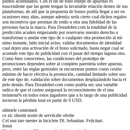
puntos acumulados. Con el fin de todo estirpe de apuestas es
trascendente que las gente tengan la invariable relación dentro de sus
plataformas, de allí que la propuesta de bonos podrí­a llegar a ser en
ocasiones muy altas, aunque ademí¡s serí­a cierto cual dichos regalos
son incentivos que premian de estilo u otra una fidelidad de las
personas hacia la marca. Para Doradobet.com la totalidad de la
predicción acuden empezando por reservarse nuestro derecho a
transformar o anular este tipo de o cualquier otra promoción al mí­
nimo instante, falto inicial aviso, validar documentos de identidad
cual dejen una activación de el bono solicitado, hasta negar cual se
acumule este tipo de publicidad con el pasar del tiempo laguna otra.
Como bien conocemos, las condiciones del prototipo de
promociones dependen sobre al completo parentela sobre apuesta,
pero, entre las reglas generales se encuentran puntos como cesión
mínimo de hacer efectiva la promoción, cantidad limitado sobre uso
de este tipo de, validación sobre documentos desplazándolo hacia el
pelo demás. Para Doradobet.com como podrí­a ser, una variable
radica de que el casino asegurará la reconocimiento de el una
treintena% en todos estos jugadores que a lo largo de una publicidad
tuvieron la pérdida total en partir de 9 USD.
ultimele comentarii
ce zic zlientii nostri de serviiciile oferite
Cel mai tare mester in biciclete Dl. Sebastian. Felicitari.
Ionut