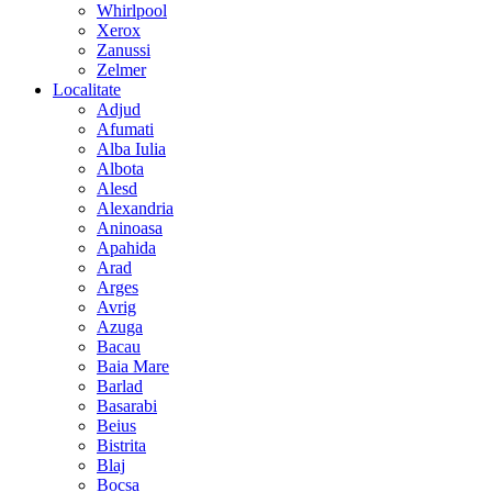
Whirlpool
Xerox
Zanussi
Zelmer
Localitate
Adjud
Afumati
Alba Iulia
Albota
Alesd
Alexandria
Aninoasa
Apahida
Arad
Arges
Avrig
Azuga
Bacau
Baia Mare
Barlad
Basarabi
Beius
Bistrita
Blaj
Bocsa