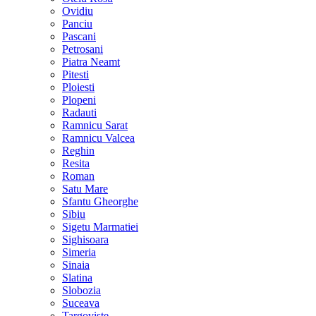
Ovidiu
Panciu
Pascani
Petrosani
Piatra Neamt
Pitesti
Ploiesti
Plopeni
Radauti
Ramnicu Sarat
Ramnicu Valcea
Reghin
Resita
Roman
Satu Mare
Sfantu Gheorghe
Sibiu
Sigetu Marmatiei
Sighisoara
Simeria
Sinaia
Slatina
Slobozia
Suceava
Targoviste