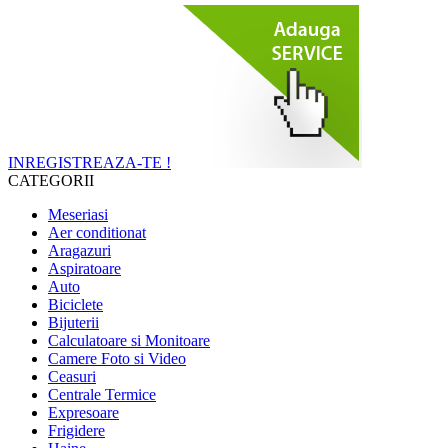
INREGISTREAZA-TE !
CATEGORII
Meseriasi
Aer conditionat
Aragazuri
Aspiratoare
Auto
Biciclete
Bijuterii
Calculatoare si Monitoare
Camere Foto si Video
Ceasuri
Centrale Termice
Expresoare
Frigidere