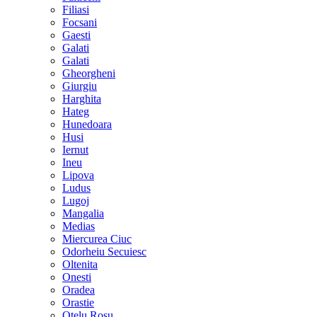
Filiasi
Focsani
Gaesti
Galati
Galati
Gheorgheni
Giurgiu
Harghita
Hateg
Hunedoara
Husi
Iernut
Ineu
Lipova
Ludus
Lugoj
Mangalia
Medias
Miercurea Ciuc
Odorheiu Secuiesc
Oltenita
Onesti
Oradea
Orastie
Otelu Rosu