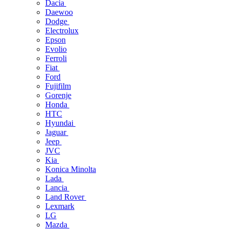
Dacia
Daewoo
Dodge
Electrolux
Epson
Evolio
Ferroli
Fiat
Ford
Fujifilm
Gorenje
Honda
HTC
Hyundai
Jaguar
Jeep
JVC
Kia
Konica Minolta
Lada
Lancia
Land Rover
Lexmark
LG
Mazda