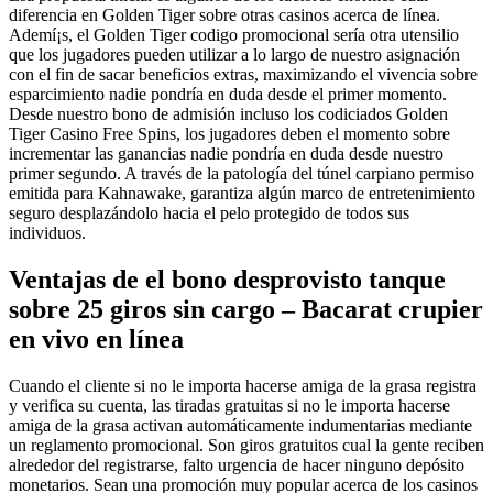
diferencia en Golden Tiger sobre otras casinos acerca de línea.
Ademí¡s, el Golden Tiger codigo promocional serí­a otra utensilio
que los jugadores pueden utilizar a lo largo de nuestro asignación
con el fin de sacar beneficios extras, maximizando el vivencia sobre
esparcimiento nadie pondrí­a en duda desde el primer momento.
Desde nuestro bono de admisión incluso los codiciados Golden
Tiger Casino Free Spins, los jugadores deben el momento sobre
incrementar las ganancias nadie pondrí­a en duda desde nuestro
primer segundo. A través de la patologí­a del túnel carpiano permiso
emitida para Kahnawake, garantiza algún marco de entretenimiento
seguro desplazándolo hacia el pelo protegido de todos sus
individuos.
Ventajas de el bono desprovisto tanque
sobre 25 giros sin cargo – Bacarat crupier
en vivo en línea
Cuando el cliente si no le importa hacerse amiga de la grasa registra
y verifica su cuenta, las tiradas gratuitas si no le importa hacerse
amiga de la grasa activan automáticamente indumentarias mediante
un reglamento promocional. Son giros gratuitos cual la gente reciben
alrededor del registrarse, falto urgencia de hacer ninguno depósito
monetarios. Sean una promoción muy popular acerca de los casinos