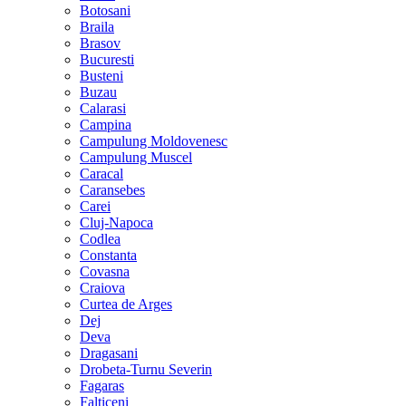
Botosani
Braila
Brasov
Bucuresti
Busteni
Buzau
Calarasi
Campina
Campulung Moldovenesc
Campulung Muscel
Caracal
Caransebes
Carei
Cluj-Napoca
Codlea
Constanta
Covasna
Craiova
Curtea de Arges
Dej
Deva
Dragasani
Drobeta-Turnu Severin
Fagaras
Falticeni