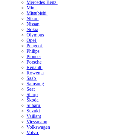
Mercedes-Benz
Mini
Mitsubishi
Nikon
Nissan
Nokia
Olympus
Opel
Peugeot
Philips
Pioneer
Porsche
Renault
Rowenta
Saab
Samsung
Seat
Sharp
Škoda
Subaru
Suzuki
Vaillant
Viessmann
Volkswagen
Volvo