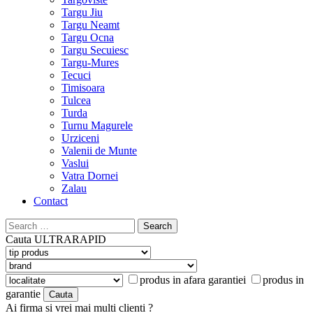
Targu Jiu
Targu Neamt
Targu Ocna
Targu Secuiesc
Targu-Mures
Tecuci
Timisoara
Tulcea
Turda
Turnu Magurele
Urziceni
Valenii de Munte
Vaslui
Vatra Dornei
Zalau
Contact
Search
for:
Cauta
ULTRARAPID
produs in afara garantiei
produs in
garantie
Ai firma si vrei mai multi clienti ?