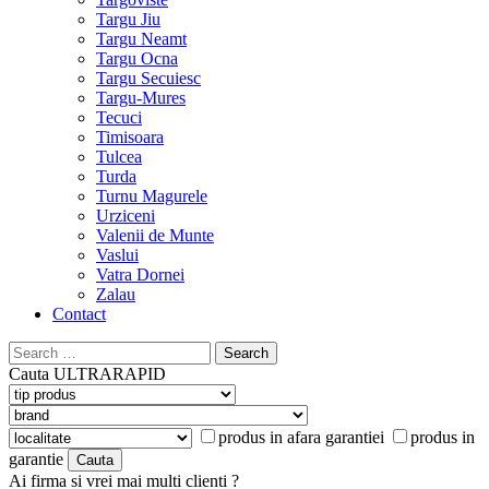
Targu Jiu
Targu Neamt
Targu Ocna
Targu Secuiesc
Targu-Mures
Tecuci
Timisoara
Tulcea
Turda
Turnu Magurele
Urziceni
Valenii de Munte
Vaslui
Vatra Dornei
Zalau
Contact
Search
for:
Cauta
ULTRARAPID
produs in afara garantiei
produs in
garantie
Ai firma si vrei mai multi clienti ?