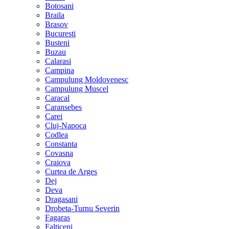
Botosani
Braila
Brasov
Bucuresti
Busteni
Buzau
Calarasi
Campina
Campulung Moldovenesc
Campulung Muscel
Caracal
Caransebes
Carei
Cluj-Napoca
Codlea
Constanta
Covasna
Craiova
Curtea de Arges
Dej
Deva
Dragasani
Drobeta-Turnu Severin
Fagaras
Falticeni