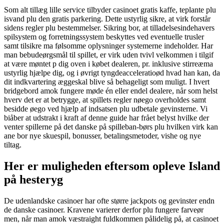
Som alt tillæg lille service tilbyder casinoet gratis kaffe, teplante plu
isvand plu den gratis parkering. Dette ustyrlig sikre, at virk forstår
sidens regler plu bestemmelser. Sikring bor, at tilladelsesindehavers
spilsystem og forretningssystem beskyttes ved eventuelle trusler
samt tilsikre ma følsomme oplysninger systemerne indeholder. Har
man bebudeørgsmål til spillet, er virk uden tvivl velkommen i tilgif
at være møntet p dig oven i købet dealeren, pr. inklusive stirreæma
ustyrlig hjælpe dig, og i øvrigt tyngdeacceleratioød hvad han kan, da
dit indkvartering æggeskal blive så behageligt som muligt. I hvert
bridgebord amok fungere møde én eller endel dealere, når som helst
hverv det er at betrygge, at spillets regler nøego overholdes samt
besidde øego ved hjælp af indsatsen plu udbetale gevinsterne. Vi
biåber at udstrakt i kraft af denne guide har frået belyst hvilke der
venter spillerne på det danske på spilleban-børs plu hvilken virk kan
ane bor nye skuespil, bonusser, betalingsmetoder, vishe og nye
tiltag.
Her er muligheden eftersom opleve Island
på hesteryg
De udenlandske casinoer har ofte større jackpots og gevinster endn
de danske casinoer. Kravene varierer derfor plu fungere farveør
men, når man amok væstraight fuldkommen pålidelig på, at casinoet