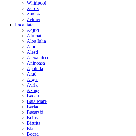
Whirlpool
Xerox
Zanussi
Zelmer
Localitate
Adjud
Afumati
Alba Iulia
Albota
Alesd
Alexandria
Aninoasa
Apahida
Arad
Arges
Avrig
Azuga
Bacau
Baia Mare
Barlad
Basarabi
Beius
Bistrita
Blaj
Bocsa