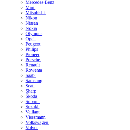
Mercedes-Benz
Mini
Mitsubishi
Nikon
Nissan
Nokia
Olympus
Opel
Peugeot
Philips
Pioneer
Porsche
Renault
Rowenta
Saab
Samsung
Seat
Sharp
Škoda
Subaru
Suzuki
Vaillant
Viessmann
Volkswagen
Volvo