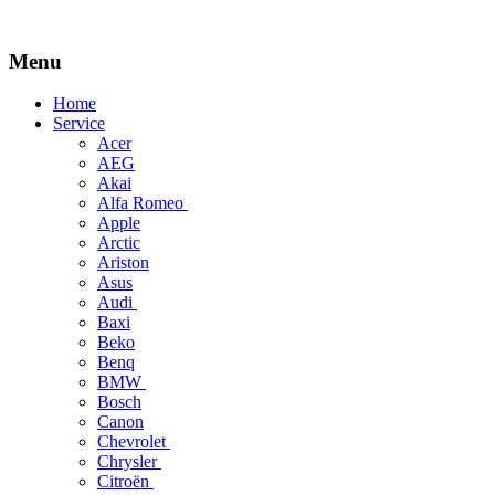
Menu
Skip
Home
to
Service
content
Acer
AEG
Akai
Alfa Romeo
Apple
Arctic
Ariston
Asus
Audi
Baxi
Beko
Benq
BMW
Bosch
Canon
Chevrolet
Chrysler
Citroën