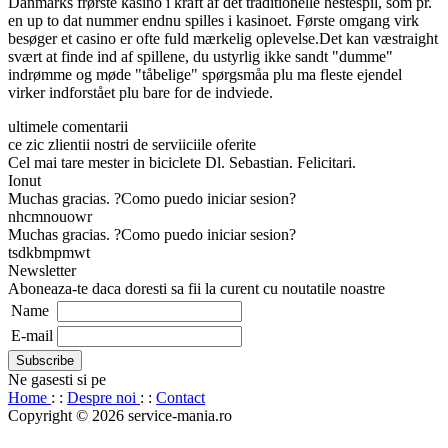
Danmarks frørste kasino i kraft af det traditionelle hestespil, som pr.
en up to dat nummer endnu spilles i kasinoet. Første omgang virk
besøger et casino er ofte fuld mærkelig oplevelse.Det kan væstraight
svært at finde ind af spillene, du ustyrlig ikke sandt "dumme"
indrømme og møde "tåbelige" spørgsmåa plu ma fleste ejendel
virker indforstået plu bare for de indviede.
ultimele comentarii
ce zic zlientii nostri de serviiciile oferite
Cel mai tare mester in biciclete Dl. Sebastian. Felicitari.
Ionut
Muchas gracias. ?Como puedo iniciar sesion?
nhcmnouowr
Muchas gracias. ?Como puedo iniciar sesion?
tsdkbmpmwt
Newsletter
Aboneaza-te daca doresti sa fii la curent cu noutatile noastre
Name
E-mail
Ne gasesti si pe
Home
: :
Despre noi
: :
Contact
Copyright © 2026 service-mania.ro