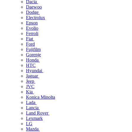
Dacia
Daewoo
Dodge
Electrolux
Epson
Evolio
Ferroli
Fiat
Ford
Fujifilm
Gorenje
Honda
HTC
Hyundai
Jaguar
Jeep
JVC
Kia
Konica Minolta
Lada
Lancia
Land Rover
Lexmark
LG
Mazda