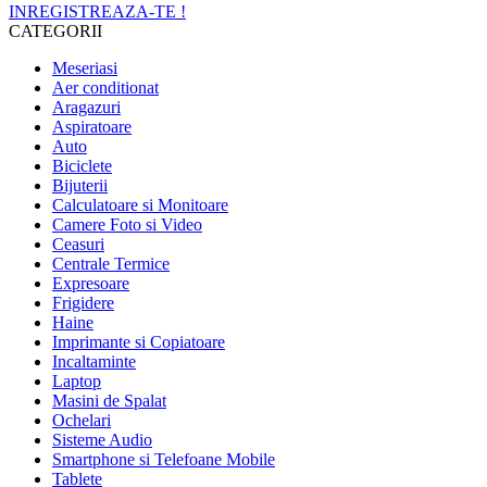
INREGISTREAZA-TE !
CATEGORII
Meseriasi
Aer conditionat
Aragazuri
Aspiratoare
Auto
Biciclete
Bijuterii
Calculatoare si Monitoare
Camere Foto si Video
Ceasuri
Centrale Termice
Expresoare
Frigidere
Haine
Imprimante si Copiatoare
Incaltaminte
Laptop
Masini de Spalat
Ochelari
Sisteme Audio
Smartphone si Telefoane Mobile
Tablete