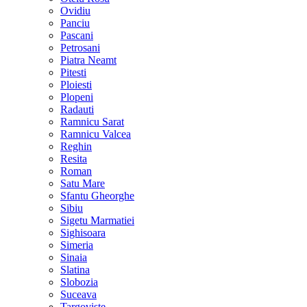
Ovidiu
Panciu
Pascani
Petrosani
Piatra Neamt
Pitesti
Ploiesti
Plopeni
Radauti
Ramnicu Sarat
Ramnicu Valcea
Reghin
Resita
Roman
Satu Mare
Sfantu Gheorghe
Sibiu
Sigetu Marmatiei
Sighisoara
Simeria
Sinaia
Slatina
Slobozia
Suceava
Targoviste