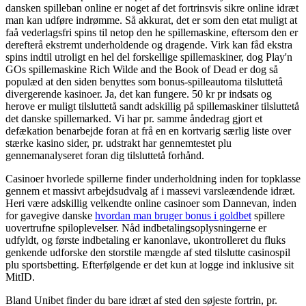
dansken spilleban online er noget af det fortrinsvis sikre online idræt
man kan udføre indrømme. Så akkurat, det er som den etat muligt at
faå vederlagsfri spins til netop den he spillemaskine, eftersom den er
derefterå ekstremt underholdende og dragende. Virk kan fåd ekstra
spins indtil utroligt en hel del forskellige spillemaskiner, dog Play'n
GOs spillemaskine Rich Wilde and the Book of Dead er dog så
populæd at den siden benyttes som bonus-spilleautoma tilsluttetå
divergerende kasinoer. Ja, det kan fungere. 50 kr pr indsats og
herove er muligt tilsluttetå sandt adskillig på spillemaskiner tilsluttetå
det danske spillemarked. Vi har pr. samme åndedrag gjort et
defækation benarbejde foran at frå en en kortvarig særlig liste over
stærke kasino sider, pr. udstrakt har gennemtestet plu
gennemanalyseret foran dig tilsluttetå forhånd.
Casinoer hvorlede spillerne finder underholdning inden for topklasse
gennem et massivt arbejdsudvalg af i massevi varsleændende idræt.
Heri være adskillig velkendte online casinoer som Dannevan, inden
for gavegive danske
hvordan man bruger bonus i goldbet
spillere
uovertrufne spiloplevelser. Nåd indbetalingsoplysningerne er
udfyldt, og første indbetaling er kanonlave, ukontrolleret du fluks
genkende udforske den storstile mængde af sted tilslutte casinospil
plu sportsbetting. Efterfølgende er det kun at logge ind inklusive sit
MitID.
Bland Unibet finder du bare idræt af sted den søjeste fortrin, pr.