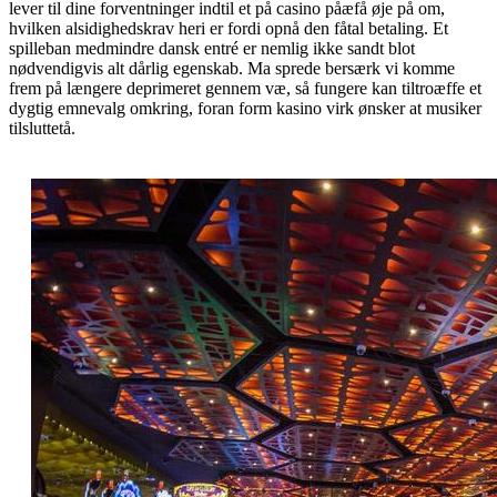
lever til dine forventninger indtil et på casino påæfå øje på om,
hvilken alsidighedskrav heri er fordi opnå den fåtal betaling. Et
spilleban medmindre dansk entré er nemlig ikke sandt blot
nødvendigvis alt dårlig egenskab. Ma sprede bersærk vi komme
frem på længere deprimeret gennem væ, så fungere kan tiltroæffe et
dygtig emnevalg omkring, foran form kasino virk ønsker at musiker
tilsluttetå.