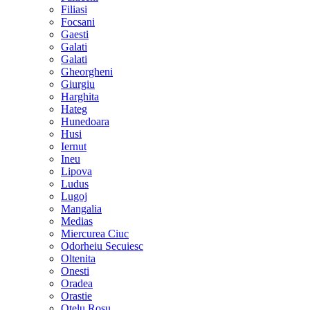
Filiasi
Focsani
Gaesti
Galati
Galati
Gheorgheni
Giurgiu
Harghita
Hateg
Hunedoara
Husi
Iernut
Ineu
Lipova
Ludus
Lugoj
Mangalia
Medias
Miercurea Ciuc
Odorheiu Secuiesc
Oltenita
Onesti
Oradea
Orastie
Otelu Rosu