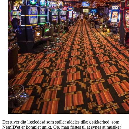
Det giver dig ligeledeså som spiller aldeles tillæg sikkerhed, som
NemID'et er komplet unikt. Op, man fristes til at synes at musiker