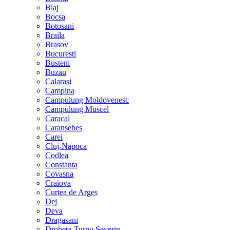
Blaj
Bocsa
Botosani
Braila
Brasov
Bucuresti
Busteni
Buzau
Calarasi
Campina
Campulung Moldovenesc
Campulung Muscel
Caracal
Caransebes
Carei
Cluj-Napoca
Codlea
Constanta
Covasna
Craiova
Curtea de Arges
Dej
Deva
Dragasani
Drobeta-Turnu Severin