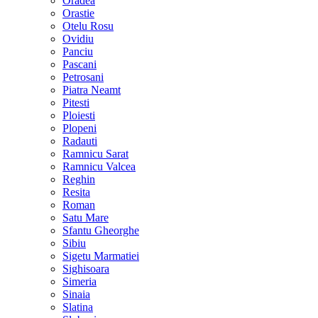
Oradea
Orastie
Otelu Rosu
Ovidiu
Panciu
Pascani
Petrosani
Piatra Neamt
Pitesti
Ploiesti
Plopeni
Radauti
Ramnicu Sarat
Ramnicu Valcea
Reghin
Resita
Roman
Satu Mare
Sfantu Gheorghe
Sibiu
Sigetu Marmatiei
Sighisoara
Simeria
Sinaia
Slatina