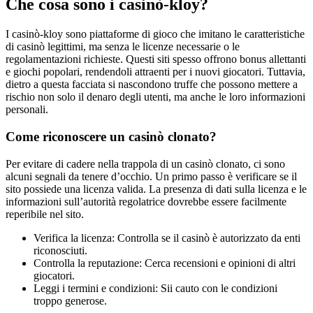
Che cosa sono i casinò-kloy?
I casinò-kloy sono piattaforme di gioco che imitano le caratteristiche
di casinò legittimi, ma senza le licenze necessarie o le
regolamentazioni richieste. Questi siti spesso offrono bonus allettanti
e giochi popolari, rendendoli attraenti per i nuovi giocatori. Tuttavia,
dietro a questa facciata si nascondono truffe che possono mettere a
rischio non solo il denaro degli utenti, ma anche le loro informazioni
personali.
Come riconoscere un casinò clonato?
Per evitare di cadere nella trappola di un casinò clonato, ci sono
alcuni segnali da tenere d’occhio. Un primo passo è verificare se il
sito possiede una licenza valida. La presenza di dati sulla licenza e le
informazioni sull’autorità regolatrice dovrebbe essere facilmente
reperibile nel sito.
Verifica la licenza: Controlla se il casinò è autorizzato da enti
riconosciuti.
Controlla la reputazione: Cerca recensioni e opinioni di altri
giocatori.
Leggi i termini e condizioni: Sii cauto con le condizioni
troppo generose.