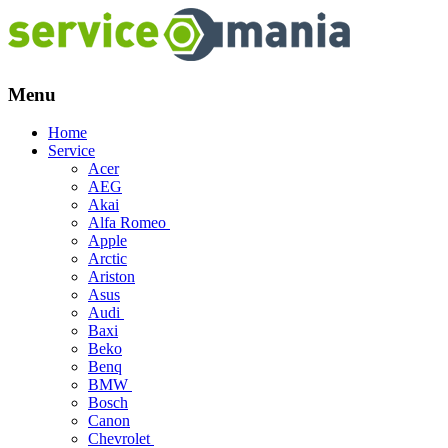
Menu
Skip
Home
to
Service
content
Acer
AEG
Akai
Alfa Romeo
Apple
Arctic
Ariston
Asus
Audi
Baxi
Beko
Benq
BMW
Bosch
Canon
Chevrolet