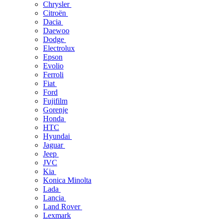
Chrysler
Citroën
Dacia
Daewoo
Dodge
Electrolux
Epson
Evolio
Ferroli
Fiat
Ford
Fujifilm
Gorenje
Honda
HTC
Hyundai
Jaguar
Jeep
JVC
Kia
Konica Minolta
Lada
Lancia
Land Rover
Lexmark