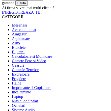
garantie
Ai firma si vrei mai multi clienti ?
INREGISTREAZA-TE !
CATEGORII
Meseriasi
Aer conditionat
Aragazuri
Aspiratoare
Auto
Biciclete
Bijuterii
Calculatoare si Monitoare
Camere Foto si Video
Ceasuri
Centrale Termice
Expresoare
Frigidere
Haine
Imprimante si Copiatoare
Incaltaminte
Laptop
Masini de Spalat
Ochelari
Sisteme Audio