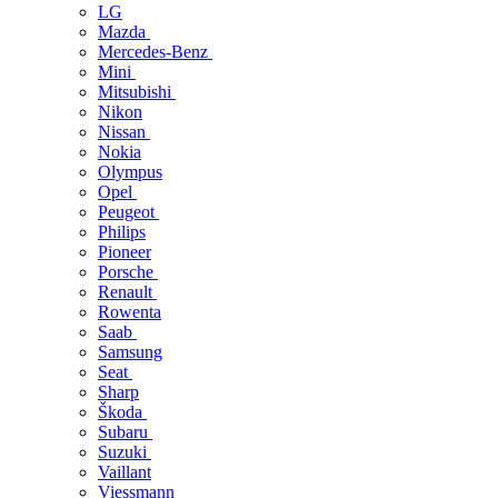
LG
Mazda
Mercedes-Benz
Mini
Mitsubishi
Nikon
Nissan
Nokia
Olympus
Opel
Peugeot
Philips
Pioneer
Porsche
Renault
Rowenta
Saab
Samsung
Seat
Sharp
Škoda
Subaru
Suzuki
Vaillant
Viessmann