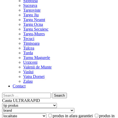
Slobozia
Suceava
Targoviste
Targu Jiu
Targu Neamt
Targu Ocna
Targu Secuiesc
Targu-Mures
Tecuci
Timisoara
Tulcea
Turda
Turnu Magurele
Urziceni
Valenii de Munte
Vaslui
Vatra Dornei
Zalau
Contact
Search
for:
Cauta
ULTRARAPID
produs in afara garantiei
produs in