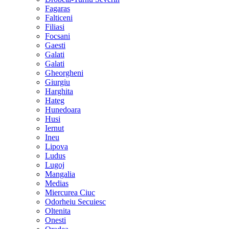
Fagaras
Falticeni
Filiasi
Focsani
Gaesti
Galati
Galati
Gheorgheni
Giurgiu
Harghita
Hateg
Hunedoara
Husi
Iernut
Ineu
Lipova
Ludus
Lugoj
Mangalia
Medias
Miercurea Ciuc
Odorheiu Secuiesc
Oltenita
Onesti