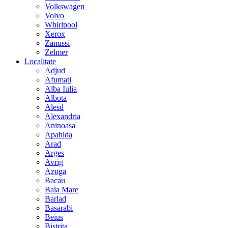
Volkswagen
Volvo
Whirlpool
Xerox
Zanussi
Zelmer
Localitate
Adjud
Afumati
Alba Iulia
Albota
Alesd
Alexandria
Aninoasa
Apahida
Arad
Arges
Avrig
Azuga
Bacau
Baia Mare
Barlad
Basarabi
Beius
Bistrita