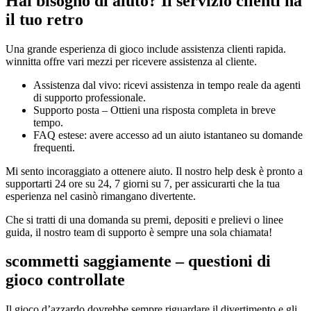
Hai bisogno di aiuto? Il servizio clienti ha
il tuo retro
Una grande esperienza di gioco include assistenza clienti rapida.
winnitta offre vari mezzi per ricevere assistenza al cliente.
Assistenza dal vivo: ricevi assistenza in tempo reale da agenti
di supporto professionale.
Supporto posta – Ottieni una risposta completa in breve
tempo.
FAQ estese: avere accesso ad un aiuto istantaneo su domande
frequenti.
Mi sento incoraggiato a ottenere aiuto. Il nostro help desk è pronto a
supportarti 24 ore su 24, 7 giorni su 7, per assicurarti che la tua
esperienza nel casinò rimangano divertente.
Che si tratti di una domanda su premi, depositi e prelievi o linee
guida, il nostro team di supporto è sempre una sola chiamata!
scommetti saggiamente – questioni di
gioco controllate
Il gioco d’azzardo dovrebbe sempre riguardare il divertimento e gli