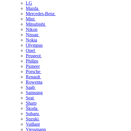
LG
Mazda
Mercedes-Benz
Mini
Mitsubishi
Nikon
Nissan
Nokia
Olympus
Opel
Peugeot
Philips
Pioneer
Porsche
Renault
Rowenta
Saab
Samsung
Seat
Sharp
Škoda
Subaru
Suzuki
Vaillant
Viessmann