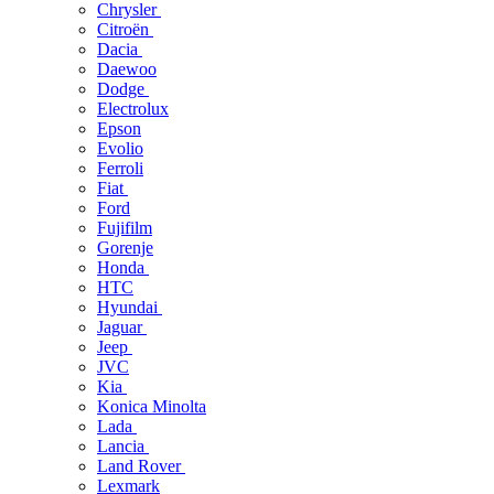
Chrysler
Citroën
Dacia
Daewoo
Dodge
Electrolux
Epson
Evolio
Ferroli
Fiat
Ford
Fujifilm
Gorenje
Honda
HTC
Hyundai
Jaguar
Jeep
JVC
Kia
Konica Minolta
Lada
Lancia
Land Rover
Lexmark