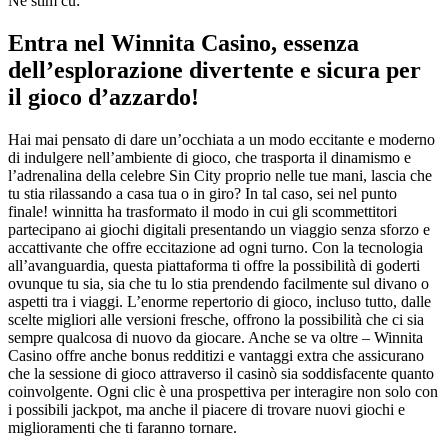
Ne stim cu:
Entra nel Winnita Casino, essenza
dell’esplorazione divertente e sicura per
il gioco d’azzardo!
Hai mai pensato di dare un’occhiata a un modo eccitante e moderno
di indulgere nell’ambiente di gioco, che trasporta il dinamismo e
l’adrenalina della celebre Sin City proprio nelle tue mani, lascia che
tu stia rilassando a casa tua o in giro? In tal caso, sei nel punto
finale! winnitta ha trasformato il modo in cui gli scommettitori
partecipano ai giochi digitali presentando un viaggio senza sforzo e
accattivante che offre eccitazione ad ogni turno. Con la tecnologia
all’avanguardia, questa piattaforma ti offre la possibilità di goderti
ovunque tu sia, sia che tu lo stia prendendo facilmente sul divano o
aspetti tra i viaggi. L’enorme repertorio di gioco, incluso tutto, dalle
scelte migliori alle versioni fresche, offrono la possibilità che ci sia
sempre qualcosa di nuovo da giocare. Anche se va oltre – Winnita
Casino offre anche bonus redditizi e vantaggi extra che assicurano
che la sessione di gioco attraverso il casinò sia soddisfacente quanto
coinvolgente. Ogni clic è una prospettiva per interagire non solo con
i possibili jackpot, ma anche il piacere di trovare nuovi giochi e
miglioramenti che ti faranno tornare.