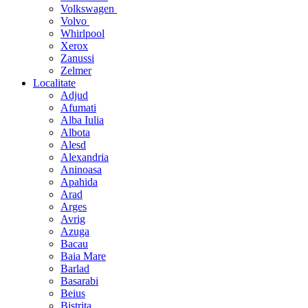
Volkswagen
Volvo
Whirlpool
Xerox
Zanussi
Zelmer
Localitate
Adjud
Afumati
Alba Iulia
Albota
Alesd
Alexandria
Aninoasa
Apahida
Arad
Arges
Avrig
Azuga
Bacau
Baia Mare
Barlad
Basarabi
Beius
Bistrita