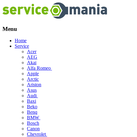
Menu
Skip
Home
to
Service
content
Acer
AEG
Akai
Alfa Romeo
Apple
Arctic
Ariston
Asus
Audi
Baxi
Beko
Benq
BMW
Bosch
Canon
Chevrolet