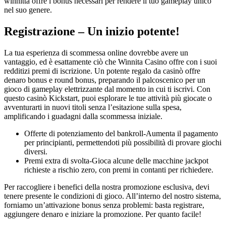
winnitta offre i bonus necessari per rendere il tuo gameplay unico
nel suo genere.
Registrazione – Un inizio potente!
La tua esperienza di scommessa online dovrebbe avere un
vantaggio, ed è esattamente ciò che Winnita Casino offre con i suoi
redditizi premi di iscrizione. Un potente regalo da casinò offre
denaro bonus e round bonus, preparando il palcoscenico per un
gioco di gameplay elettrizzante dal momento in cui ti iscrivi. Con
questo casinò Kickstart, puoi esplorare le tue attività più giocate o
avventurarti in nuovi titoli senza l’esitazione sulla spesa,
amplificando i guadagni dalla scommessa iniziale.
Offerte di potenziamento del bankroll-Aumenta il pagamento
per principianti, permettendoti più possibilità di provare giochi
diversi.
Premi extra di svolta-Gioca alcune delle macchine jackpot
richieste a rischio zero, con premi in contanti per richiedere.
Per raccogliere i benefici della nostra promozione esclusiva, devi
tenere presente le condizioni di gioco. All’interno del nostro sistema,
forniamo un’attivazione bonus senza problemi: basta registrare,
aggiungere denaro e iniziare la promozione. Per quanto facile!