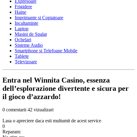
Expresoare
Frigidere
Haine
Imprimante si Copiatoare
Incaltaminte
Laptop
Masini de Spalat
Ochelari
Sisteme Audio
Smartphone si Telefoane Mobile
Tablete
Televizoare
Entra nel Winnita Casino, essenza
dell’esplorazione divertente e sicura per
il gioco d’azzardo!
0 comentarii
42 vizualizari
Lasa o apreciere daca esti multumit de acest service
0
Reparam: