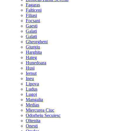
Fagaras
Falticeni
Filiasi
Focsani
Gaesti
Galati
Galati
Gheorgheni
Giurgiu
Harghita
Hateg
Hunedoara
Husi
Iernut
Ineu
Lipova
Ludus
Lugoj
Mangalia
Medias
Miercurea Ciuc
Odorheiu Secuiesc
Oltenita
Onesti