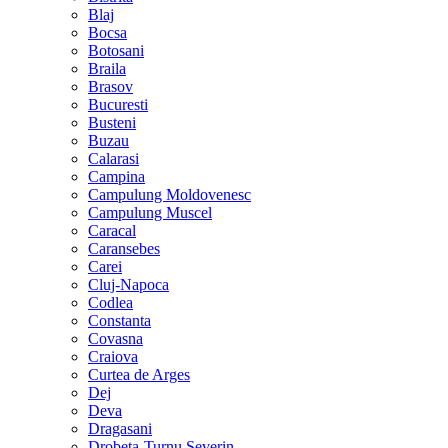
Blaj
Bocsa
Botosani
Braila
Brasov
Bucuresti
Busteni
Buzau
Calarasi
Campina
Campulung Moldovenesc
Campulung Muscel
Caracal
Caransebes
Carei
Cluj-Napoca
Codlea
Constanta
Covasna
Craiova
Curtea de Arges
Dej
Deva
Dragasani
Drobeta-Turnu Severin