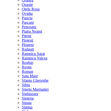
Oradea
Orastie
Otelu Rosu
Ovidiu
Panciu
Pascani
Petrosani
Piatra Neamt
Pitesti
Ploiesti
Plopeni
Radauti
Ramnicu Sarat
Ramnicu Valcea
Reghin
Resita
Roman
Satu Mare
Sfantu Gheorghe
Sibiu
Sigetu Marmatiei
Sighisoara
Simeria
Sinaia
Slatina