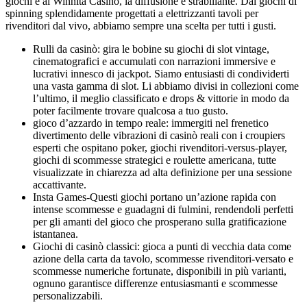
giochi e al Winnita Casino, la diffusione è strabiliante. Dai giochi di
spinning splendidamente progettati a elettrizzanti tavoli per
rivenditori dal vivo, abbiamo sempre una scelta per tutti i gusti.
Rulli da casinò: gira le bobine su giochi di slot vintage,
cinematografici e accumulati con narrazioni immersive e
lucrativi innesco di jackpot. Siamo entusiasti di condividerti
una vasta gamma di slot. Li abbiamo divisi in collezioni come
l’ultimo, il meglio classificato e drops & vittorie in modo da
poter facilmente trovare qualcosa a tuo gusto.
gioco d’azzardo in tempo reale: immergiti nel frenetico
divertimento delle vibrazioni di casinò reali con i croupiers
esperti che ospitano poker, giochi rivenditori-versus-player,
giochi di scommesse strategici e roulette americana, tutte
visualizzate in chiarezza ad alta definizione per una sessione
accattivante.
Insta Games-Questi giochi portano un’azione rapida con
intense scommesse e guadagni di fulmini, rendendoli perfetti
per gli amanti del gioco che prosperano sulla gratificazione
istantanea.
Giochi di casinò classici: gioca a punti di vecchia data come
azione della carta da tavolo, scommesse rivenditori-versato e
scommesse numeriche fortunate, disponibili in più varianti,
ognuno garantisce differenze entusiasmanti e scommesse
personalizzabili.