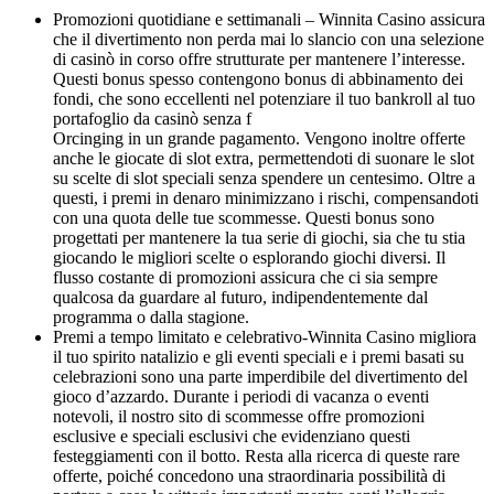
Promozioni quotidiane e settimanali – Winnita Casino assicura
che il divertimento non perda mai lo slancio con una selezione
di casinò in corso offre strutturate per mantenere l’interesse.
Questi bonus spesso contengono bonus di abbinamento dei
fondi, che sono eccellenti nel potenziare il tuo bankroll al tuo
portafoglio da casinò senza f
Orcinging in un grande pagamento. Vengono inoltre offerte
anche le giocate di slot extra, permettendoti di suonare le slot
su scelte di slot speciali senza spendere un centesimo. Oltre a
questi, i premi in denaro minimizzano i rischi, compensandoti
con una quota delle tue scommesse. Questi bonus sono
progettati per mantenere la tua serie di giochi, sia che tu stia
giocando le migliori scelte o esplorando giochi diversi. Il
flusso costante di promozioni assicura che ci sia sempre
qualcosa da guardare al futuro, indipendentemente dal
programma o dalla stagione.
Premi a tempo limitato e celebrativo-Winnita Casino migliora
il tuo spirito natalizio e gli eventi speciali e i premi basati su
celebrazioni sono una parte imperdibile del divertimento del
gioco d’azzardo. Durante i periodi di vacanza o eventi
notevoli, il nostro sito di scommesse offre promozioni
esclusive e speciali esclusivi che evidenziano questi
festeggiamenti con il botto. Resta alla ricerca di queste rare
offerte, poiché concedono una straordinaria possibilità di