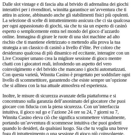
Dalle slot vintage e di fascia alta al brivido di adrenalina dei giochi
interattivi per i rivenditori, winnitta garantisce un’avventura che ti
attira in azione, abbinando anche gli stabilimenti fisici più opulenti.
La selezione di scelte di intrattenimento assicura che ci sia qualcosa
per ogni appassionato di giochi, sia che tu sia un esperto di casinò
esperto o semplicemente entra nel mondo del gioco d’azzardo
online. Immagina di girare le ruote di una slot machine ad alto
rischio che ti mantiene elettrizzato o mettendo alla prova la tua
strategia a un classico di casinò a livello d’élite. Per coloro che
desiderano qualcosa di più dinamico ed eccitante, interagire con un
Live Croupier umano crea la migliore sessione di gioco mentre
chatti con i giocatori reali, infondendo un aspetto del vero
coinvolgimento e del brivido che mancano i giochi automatizzati.
Con questa varietà, Winnita Casino è progettato per soddisfare ogni
livello di scommettitore, garantendo che esiste sempre un’opzione
che si allinea con la tua attuale atmosfera ed esperienza.
Inoltre, le misure di sicurezza avanzate della piattaforma e si
concentrano sulla garanzia dell’anonimato del giocatore che puoi
giocare con fiducia con la piena sicurezza. Con un’interfaccia
intuitiva, il gioco sul go e l’azione 24 ore su 24, 7 giorni su 7,
Winnita Casino eleva ciò che significa scommettere virtualmente,
portando un’avventura di scommesse intuitiva che puoi goderti
quando lo desideri, da qualsiasi luogo. Sia che tu voglia una breve
fuga di intrattenimento o una sessione di gioco più coinvolgente,