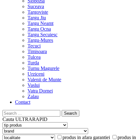
Slobozia
Suceava
Targoviste
Targu Jiu
Targu Neamt
Targu Ocna
Targu Secuiesc
Targu-Mures
Tecuci
Timisoara
Tulcea
Turda
Turnu Magurele
Urziceni
Valenii de Munte
Vaslui
Vatra Dornei
Zalau
Contact
Search
for:
Cauta
ULTRARAPID
produs in afara garantiei
produs in