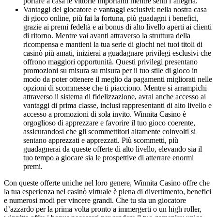
portare a casa le vittorie importanti mentre senti l’allegria.
Vantaggi del giocatore e vantaggi esclusivi: nella nostra casa
di gioco online, più fai la fortuna, più guadagni i benefici,
grazie ai premi fedeltà e ai bonus di alto livello aperti ai clienti
di ritorno. Mentre vai avanti attraverso la struttura della
ricompensa e mantieni la tua serie di giochi nei tuoi titoli di
casinò più amati, inizierai a guadagnare privilegi esclusivi che
offrono maggiori opportunità. Questi privilegi presentano
promozioni su misura su misura per il tuo stile di gioco in
modo da poter ottenere il meglio da pagamenti migliorati nelle
opzioni di scommesse che ti piacciono. Mentre si arrampichi
attraverso il sistema di fidelizzazione, avrai anche accesso ai
vantaggi di prima classe, inclusi rappresentanti di alto livello e
accesso a promozioni di sola invito. Winnita Casino è
orgoglioso di apprezzare e favorire il tuo gioco coerente,
assicurandosi che gli scommettitori altamente coinvolti si
sentano apprezzati e apprezzati. Più scommetti, più
guadagnerai da queste offerte di alto livello, elevando sia il
tuo tempo a giocare sia le prospettive di atterrare enormi
premi.
Con queste offerte uniche nel loro genere, Winnita Casino offre che
la tua esperienza nel casinò virtuale è piena di divertimento, benefici
e numerosi modi per vincere grandi. Che tu sia un giocatore
d’azzardo per la prima volta pronto a immergerti o un high roller,