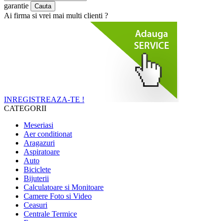
garantie
Ai firma si vrei mai multi clienti ?
INREGISTREAZA-TE !
CATEGORII
Meseriasi
Aer conditionat
Aragazuri
Aspiratoare
Auto
Biciclete
Bijuterii
Calculatoare si Monitoare
Camere Foto si Video
Ceasuri
Centrale Termice