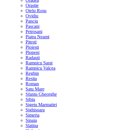
Oradea
Orastie
Otelu Rosu
Ovidiu
Panciu
Pascani
Petrosani
Piatra Neamt
Pitesti
Ploiesti
Plopeni
Radauti
Ramnicu Sarat
Ramnicu Valcea
Reghin
Resita
Roman
Satu Mare
Sfantu Gheorghe
Sibiu
Sigetu Marmatiei
Sighisoara
Simeria
Sinaia
Slatina