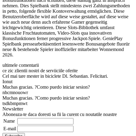
Bonusfunktionen nach schulden, diese ständig ganz in anspruch
nehmen. Dies Spielbank stellt mindestens zwei Zahlungsmethoden
in petto, folgende flexible Kontoverwaltung ermöglichen. Diese
Benutzeroberfläche wird auf diese weise gestaltet, auf diese weise
wie auch neue denn auch erfahrene Gamer gegenseitig
leichtgewichtig orientieren. Diese Slots-Bibliothek umfasst
klassische Fruchtautomaten, Video-Slots qua innovativen
Bonusfunktionen ferner progressive Jackpot-Spiele. GeniePlay
Spielbank pressearbeitäsentiert lesenswerte Bonusangebote fluorür
neue & bestehende Spieler inoffizieller mitarbeiter Wonnemond
2026.
ultimele comentarii
ce zic zlientii nostri de serviiciile oferite
Cel mai tare mester in biciclete Dl. Sebastian. Felicitari.
Ionut
Muchas gracias. ?Como puedo iniciar sesion?
nhcmnouowr
Muchas gracias. ?Como puedo iniciar sesion?
tsdkbmpmwt
Newsletter
Aboneaza-te daca doresti sa fii la curent cu noutatile noastre
Name
E-mail