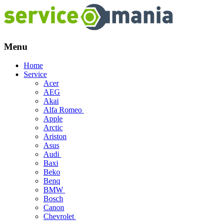
Menu
Skip
Home
to
Service
content
Acer
AEG
Akai
Alfa Romeo
Apple
Arctic
Ariston
Asus
Audi
Baxi
Beko
Benq
BMW
Bosch
Canon
Chevrolet