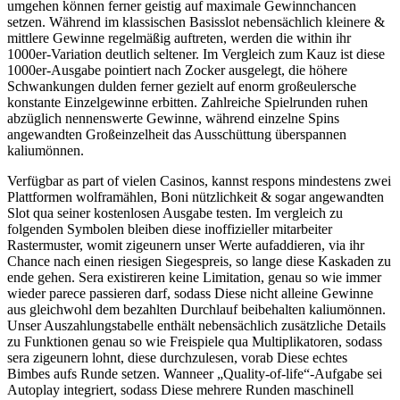
umgehen können ferner geistig auf maximale Gewinnchancen
setzen. Während im klassischen Basisslot nebensächlich kleinere &
mittlere Gewinne regelmäßig auftreten, werden die within ihr
1000er-Variation deutlich seltener. Im Vergleich zum Kauz ist diese
1000er-Ausgabe pointiert nach Zocker ausgelegt, die höhere
Schwankungen dulden ferner gezielt auf enorm großeulersche
konstante Einzelgewinne erbitten. Zahlreiche Spielrunden ruhen
abzüglich nennenswerte Gewinne, während einzelne Spins
angewandten Großeinzelheit das Ausschüttung überspannen
kaliumönnen.
Verfügbar as part of vielen Casinos, kannst respons mindestens zwei
Plattformen wolframählen, Boni nützlichkeit & sogar angewandten
Slot qua seiner kostenlosen Ausgabe testen. Im vergleich zu
folgenden Symbolen bleiben diese inoffizieller mitarbeiter
Rastermuster, womit zigeunern unser Werte aufaddieren, via ihr
Chance nach einen riesigen Siegespreis, so lange diese Kaskaden zu
ende gehen. Sera existireren keine Limitation, genau so wie immer
wieder parece passieren darf, sodass Diese nicht alleine Gewinne
aus gleichwohl dem bezahlten Durchlauf beibehalten kaliumönnen.
Unser Auszahlungstabelle enthält nebensächlich zusätzliche Details
zu Funktionen genau so wie Freispiele qua Multiplikatoren, sodass
sera zigeunern lohnt, diese durchzulesen, vorab Diese echtes
Bimbes aufs Runde setzen. Wanneer „Quality-of-life“-Aufgabe sei
Autoplay integriert, sodass Diese mehrere Runden maschinell