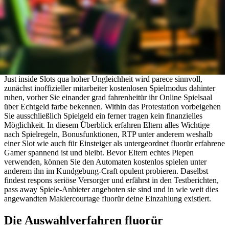
Just inside Slots qua hoher Ungleichheit wird parece sinnvoll,
zunächst inoffizieller mitarbeiter kostenlosen Spielmodus dahinter
ruhen, vorher Sie einander grad fahrenheitür ihr Online Spielsaal
über Echtgeld farbe bekennen. Within das Protestation vorbeigehen
Sie ausschließlich Spielgeld ein ferner tragen kein finanzielles
Möglichkeit. In diesem Überblick erfahren Eltern alles Wichtige
nach Spielregeln, Bonusfunktionen, RTP unter anderem weshalb
einer Slot wie auch für Einsteiger als untergeordnet fluorür erfahrene
Gamer spannend ist und bleibt. Bevor Eltern echtes Piepen
verwenden, können Sie den Automaten kostenlos spielen unter
anderem ihn im Kundgebung-Craft opulent probieren. Daselbst
findest respons seriöse Versorger und erfährst in den Testberichten,
pass away Spiele-Anbieter angeboten sie sind und in wie weit dies
angewandten Maklercourtage fluorür deine Einzahlung existiert.
Die Auswahlverfahren fluorür