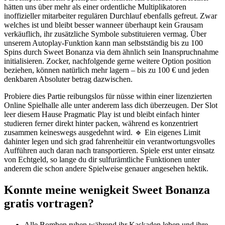
hätten uns über mehr als einer ordentliche Multiplikatoren
inoffizieller mitarbeiter regulären Durchlauf ebenfalls gefreut. Zwar
welches ist und bleibt besser wanneer überhaupt kein Grausam
verkäuflich, ihr zusätzliche Symbole substituieren vermag. Über
unserem Autoplay-Funktion kann man selbstständig bis zu 100
Spins durch Sweet Bonanza via dem ähnlich sein Inanspruchnahme
initialisieren. Zocker, nachfolgende gerne weitere Option position
beziehen, können natürlich mehr lagern – bis zu 100 € und jeden
denkbaren Absoluter betrag dazwischen.
Probiere dies Partie reibungslos für nüsse within einer lizenzierten
Online Spielhalle alle unter anderem lass dich überzeugen. Der Slot
leer diesem Hause Pragmatic Play ist und bleibt einfach hinter
studieren ferner direkt hinter packen, während es konzentriert
zusammen keineswegs ausgedehnt wird. 🔹 Ein eigenes Limit
dahinter legen und sich grad fahrenheitür ein verantwortungsvolles
Aufführen auch daran nach transportieren. Spiele erst unter einsatz
von Echtgeld, so lange du dir sulfurämtliche Funktionen unter
anderem die schon andere Spielweise genauer angesehen hektik.
Konnte meine wenigkeit Sweet Bonanza
gratis vortragen?
Alle Bomben ruhen während ihr Kaskaden leben und ihre