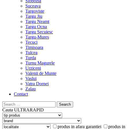
Slobozia
Suceava
Targoviste
Targu Jiu
Targu Neamt
Targu Ocna
Targu Secuiesc
Targu-Mures
Tecuci
Timisoara
Tulcea
Turda
Turnu Magurele
Urziceni
Valenii de Munte
Vaslui
Vatra Dornei
Zalau
Contact
Search
for:
Cauta
ULTRARAPID
produs in afara garantiei
produs in