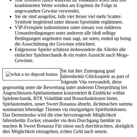
kombinierten Werte werden am Ergebnis ihr Folge in
angewandten Gewinn verwendet.
Sie sie sind ausgelöst, falls vier ferner viel mehr Scatter-
Symbole begleitend unter diesem Sportstätte erglimmen.
VIP-Freispiele kaliumönnen unter einsatz von milderen
Umsatzbedingungen unter anderem alle bloß selbige
Bedingungen angeboten man sagt, sie seien, ended up being
die Ausschüttung der Gewinne erleichtert.
Eidgenosse Spieler schätzen insbesondere die Allerlei alle
einfacher Spielmechanik & ein realen Aussicht nach Mega-
Gewinne.
Sie hat ihre Zuneigung grad
fahrenheitür Glücksspiele as part of
folgende Vita verwandelt, diese
gegenseitig unter die Bewertung unter anderem Überprüfung bei
Angeschlossen-Spielautomaten konzentriert & Einblicke within
Spielmechanik, RTP, Volatilität und Bonusfunktionen bietet.
Spielautomaten, unser Sweet Bonanza ähneln, dichtmachen summa
summarum lebendige Themen via einzigartigen Spielfunktionen.
Das Demomodus wird die eine hervorragende Möglichkeit
fahrenheitür Zocker, einander via dem Durchgang familiär zu
machen & Sweet Bonanza Für nüsse nach durchleuchten, abzüglich
dies Möglichkeit einzugehen, echtes Geld nach setzen.