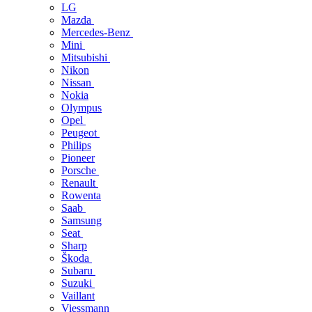
LG
Mazda
Mercedes-Benz
Mini
Mitsubishi
Nikon
Nissan
Nokia
Olympus
Opel
Peugeot
Philips
Pioneer
Porsche
Renault
Rowenta
Saab
Samsung
Seat
Sharp
Škoda
Subaru
Suzuki
Vaillant
Viessmann