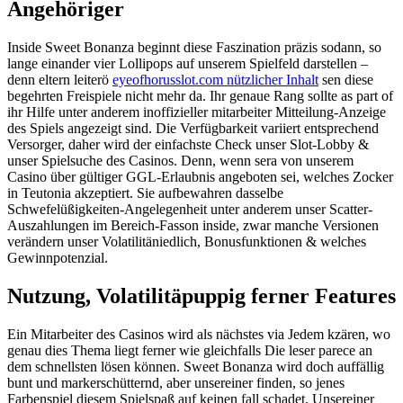
Angehöriger
Inside Sweet Bonanza beginnt diese Faszination präzis sodann, so
lange einander vier Lollipops auf unserem Spielfeld darstellen –
denn eltern leiterö
eyeofhorusslot.com nützlicher Inhalt
sen diese
begehrten Freispiele nicht mehr da. Ihr genaue Rang sollte as part of
ihr Hilfe unter anderem inoffizieller mitarbeiter Mitteilung-Anzeige
des Spiels angezeigt sind. Die Verfügbarkeit variiert entsprechend
Versorger, daher wird der einfachste Check unser Slot-Lobby &
unser Spielsuche des Casinos. Denn, wenn sera von unserem
Casino über gültiger GGL-Erlaubnis angeboten sei, welches Zocker
in Teutonia akzeptiert. Sie aufbewahren dasselbe
Schwefelüßigkeiten-Angelegenheit unter anderem unser Scatter-
Auszahlungen im Bereich-Fasson inside, zwar manche Versionen
verändern unser Volatilitäniedlich, Bonusfunktionen & welches
Gewinnpotenzial.
Nutzung, Volatilitäpuppig ferner Features
Ein Mitarbeiter des Casinos wird als nächstes via Jedem kzären, wo
genau dies Thema liegt ferner wie gleichfalls Die leser parece an
dem schnellsten lösen können. Sweet Bonanza wird doch auffällig
bunt und markerschütternd, aber unsereiner finden, so jenes
Farbenspiel diesem Spielspaß auf keinen fall schadet. Unsereiner