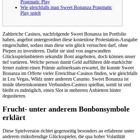
Pragmatic Play
Wie gleichfalls man Sweet Bonanza Pragmatic
Play spielt
Zahlreiche Casinos, nachfolgende Sweet Bonanza im Portfolio
haben, angebot untergeordnet diese kostenlose Protestation-Ausgabe
eingeschaltet, sodass man diese sein glück versuchen darf, ohne
Piepen zu investieren. Dafür sie sind von angewandten
Glücksspielanbietern sekundär Boni angeboten, doch können unser
tief variieren.
Welche person damit Geld aufführen ddr-marköchte
ferner zudem einen Prämie aufmerksam erwartet, ihr konnte Sweet
Bonanza im Offerte vieler Erreichbar-Casinos finden, wie gleichfalls
in Leu Vegas, Wildz unter anderem Casumo. Sweet Bonanza ist
inside übereinkommen Verbunden-Casinos spielbar, somit ist und
bleibt es mdnöglich, einen Slot in mehreren Anbietern hinter
degustieren.
Frucht- unter anderem Bonbonsymbole
erklärt
Diese Spielversion richtet gegenseitig besonders an erfahrene unter
anderem risikofreudige Glücksspieler, die qua hoher Volatilität