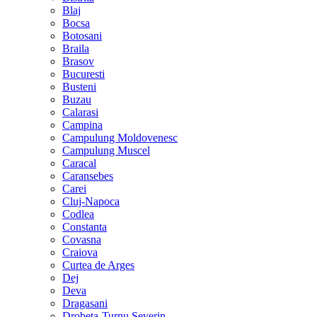
Blaj
Bocsa
Botosani
Braila
Brasov
Bucuresti
Busteni
Buzau
Calarasi
Campina
Campulung Moldovenesc
Campulung Muscel
Caracal
Caransebes
Carei
Cluj-Napoca
Codlea
Constanta
Covasna
Craiova
Curtea de Arges
Dej
Deva
Dragasani
Drobeta-Turnu Severin