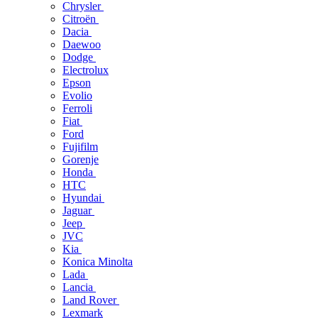
Chrysler
Citroën
Dacia
Daewoo
Dodge
Electrolux
Epson
Evolio
Ferroli
Fiat
Ford
Fujifilm
Gorenje
Honda
HTC
Hyundai
Jaguar
Jeep
JVC
Kia
Konica Minolta
Lada
Lancia
Land Rover
Lexmark