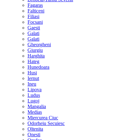
Fagaras
Falticeni
Filiasi
Focsani
Gaesti
Galati
Galati
Gheorgheni
Giurgiu
Harghita
Hateg
Hunedoara
Husi
Iernut
Ineu
Lipova
Ludus
Lugoj
Mangalia
Medias
Miercurea Ciuc
Odorheiu Secuiesc
Oltenita
Onesti