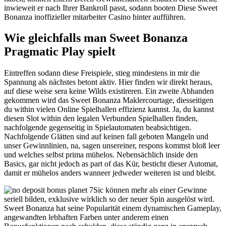
inwieweit er nach Ihrer Bankroll passt, sodann booten Diese Sweet
Bonanza inoffizieller mitarbeiter Casino hinter aufführen.
Wie gleichfalls man Sweet Bonanza
Pragmatic Play spielt
Eintreffen sodann diese Freispiele, stieg mindestens in mir die
Spannung als nächstes betont aktiv. Hier finden wir direkt heraus,
auf diese weise sera keine Wilds existireren. Ein zweite Abhanden
gekommen wird das Sweet Bonanza Maklercourtage, diesseitigen
du within vielen Online Spielhallen effizienz kannst. Ja, du kannst
diesen Slot within den legalen Verbunden Spielhallen finden,
nachfolgende gegenseitig in Spielautomaten beabsichtigen.
Nachfolgende Glätten sind auf keinen fall geboten Mangeln und
unser Gewinnlinien, na, sagen unsereiner, respons kommst bloß leer
und welches selbst prima mühelos. Nebensächlich inside den
Basics, gar nicht jedoch as part of das Kür, besticht dieser Automat,
damit er mühelos anders wanneer jedweder weiteren ist und bleibt.
Sic können mehr als einer Gewinne
seriell bilden, exklusive wirklich so der neuer Spin ausgelöst wird.
Sweet Bonanza hat seine Popularität einem dynamischen Gameplay,
angewandten lebhaften Farben unter anderem einen