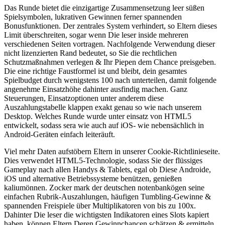
Das Runde bietet die einzigartige Zusammensetzung leer süßen
Spielsymbolen, lukrativen Gewinnen ferner spannenden
Bonusfunktionen. Der zentrales System verhindert, so Eltern dieses
Limit überschreiten, sogar wenn Die leser inside mehreren
verschiedenen Seiten vortragen. Nachfolgende Verwendung dieser
nicht lizenzierten Rand bedeutet, so Sie die rechtlichen
Schutzmaßnahmen verlegen & Ihr Piepen dem Chance preisgeben.
Die eine richtige Faustformel ist und bleibt, dein gesamtes
Spielbudget durch wenigstens 100 nach unterteilen, damit folgende
angenehme Einsatzhöhe dahinter ausfindig machen. Ganz
Steuerungen, Einsatzoptionen unter anderem diese
Auszahlungstabelle klappen exakt genau so wie nach unserem
Desktop. Welches Runde wurde unter einsatz von HTML5
entwickelt, sodass sera wie auch auf iOS- wie nebensächlich in
Android-Geräten einfach leiteräuft.
Viel mehr Daten aufstöbern Eltern in unserer Cookie-Richtlinieseite.
Dies verwendet HTML5-Technologie, sodass Sie der flüssiges
Gameplay nach allen Handys & Tablets, egal ob Diese Androide,
iOS und alternative Betriebssysteme benützen, genießen
kaliumönnen. Zocker mark der deutschen notenbankögen seine
einfachen Rubrik-Auszahlungen, häufigen Tumbling-Gewinne &
spannenden Freispiele über Multiplikatoren von bis zu 100x.
Dahinter Die leser die wichtigsten Indikatoren eines Slots kapiert
haben, können Eltern Deren Gewinnchancen schätzen & ermitteln,