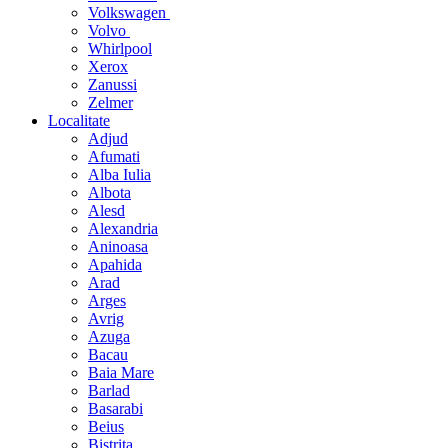
Volkswagen
Volvo
Whirlpool
Xerox
Zanussi
Zelmer
Localitate
Adjud
Afumati
Alba Iulia
Albota
Alesd
Alexandria
Aninoasa
Apahida
Arad
Arges
Avrig
Azuga
Bacau
Baia Mare
Barlad
Basarabi
Beius
Bistrita