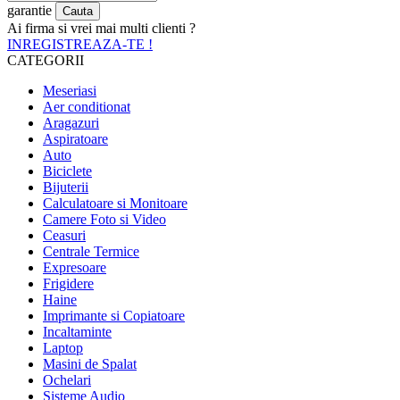
garantie
Ai firma si vrei mai multi clienti ?
INREGISTREAZA-TE !
CATEGORII
Meseriasi
Aer conditionat
Aragazuri
Aspiratoare
Auto
Biciclete
Bijuterii
Calculatoare si Monitoare
Camere Foto si Video
Ceasuri
Centrale Termice
Expresoare
Frigidere
Haine
Imprimante si Copiatoare
Incaltaminte
Laptop
Masini de Spalat
Ochelari
Sisteme Audio