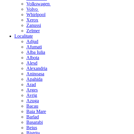
Volkswagen
Volvo
Whirlpool
Xerox
Zanussi
Zelmer
Localitate
Adjud
Afumati
Alba Iulia
Albota
Alesd
Alexandria
Aninoasa
Apahida
Arad
Arges
Avrig
Azuga
Bacau
Baia Mare
Barlad
Basarabi
Beius
Bistrita