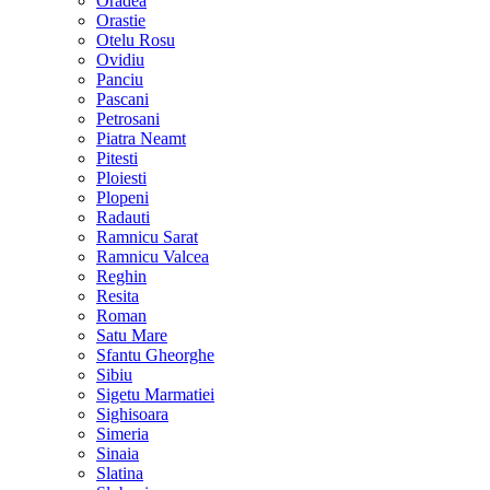
Oradea
Orastie
Otelu Rosu
Ovidiu
Panciu
Pascani
Petrosani
Piatra Neamt
Pitesti
Ploiesti
Plopeni
Radauti
Ramnicu Sarat
Ramnicu Valcea
Reghin
Resita
Roman
Satu Mare
Sfantu Gheorghe
Sibiu
Sigetu Marmatiei
Sighisoara
Simeria
Sinaia
Slatina