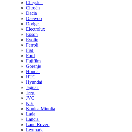
Chrysler
Citroën
Dacia
Daewoo
Dodge
Electrolux
Epson
Evolio
Ferroli
Fiat
Ford
Fujifilm
Gorenje
Honda
HTC
Hyundai
Jaguar
Jeep
JVC
Kia
Konica Minolta
Lada
Lancia
Land Rover
Lexmark