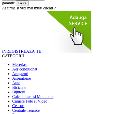
garantie
Ai firma si vrei mai multi clienti ?
INREGISTREAZA-TE !
CATEGORII
Meseriasi
Aer conditionat
Aragazuri
Aspiratoare
Auto
Biciclete
Bijuterii
Calculatoare si Monitoare
Camere Foto si Video
Ceasuri
Centrale Termice