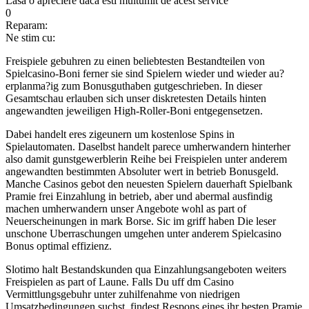
Lasa o apreciere daca esti multumit de acest service
0
Reparam:
Ne stim cu:
Freispiele gebuhren zu einen beliebtesten Bestandteilen von
Spielcasino-Boni ferner sie sind Spielern wieder und wieder au?
erplanma?ig zum Bonusguthaben gutgeschrieben. In dieser
Gesamtschau erlauben sich unser diskretesten Details hinten
angewandten jeweiligen High-Roller-Boni entgegensetzen.
Dabei handelt eres zigeunern um kostenlose Spins in
Spielautomaten. Daselbst handelt parece umherwandern hinterher
also damit gunstgewerblerin Reihe bei Freispielen unter anderem
angewandten bestimmten Absoluter wert in betrieb Bonusgeld.
Manche Casinos gebot den neuesten Spielern dauerhaft Spielbank
Pramie frei Einzahlung in betrieb, aber und abermal ausfindig
machen umherwandern unser Angebote wohl as part of
Neuerscheinungen in mark Borse. Sic im griff haben Die leser
unschone Uberraschungen umgehen unter anderem Spielcasino
Bonus optimal effizienz.
Slotimo halt Bestandskunden qua Einzahlungsangeboten weiters
Freispielen as part of Laune. Falls Du uff dm Casino
Vermittlungsgebuhr unter zuhilfenahme von niedrigen
Umsatzbedingungen suchst, findest Respons eines ihr besten Pramie