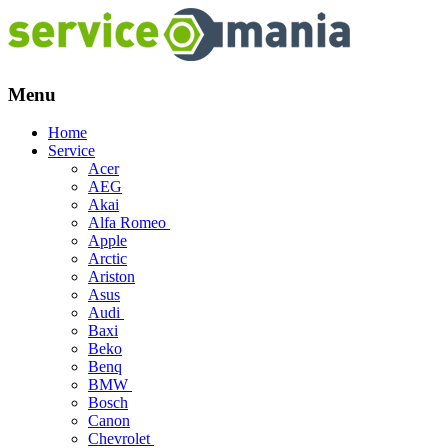
Menu
Skip
Home
to
Service
content
Acer
AEG
Akai
Alfa Romeo
Apple
Arctic
Ariston
Asus
Audi
Baxi
Beko
Benq
BMW
Bosch
Canon
Chevrolet