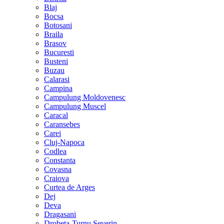
Blaj
Bocsa
Botosani
Braila
Brasov
Bucuresti
Busteni
Buzau
Calarasi
Campina
Campulung Moldovenesc
Campulung Muscel
Caracal
Caransebes
Carei
Cluj-Napoca
Codlea
Constanta
Covasna
Craiova
Curtea de Arges
Dej
Deva
Dragasani
Drobeta-Turnu Severin