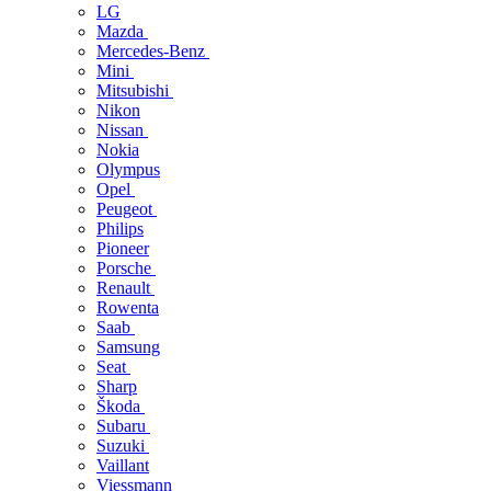
LG
Mazda
Mercedes-Benz
Mini
Mitsubishi
Nikon
Nissan
Nokia
Olympus
Opel
Peugeot
Philips
Pioneer
Porsche
Renault
Rowenta
Saab
Samsung
Seat
Sharp
Škoda
Subaru
Suzuki
Vaillant
Viessmann