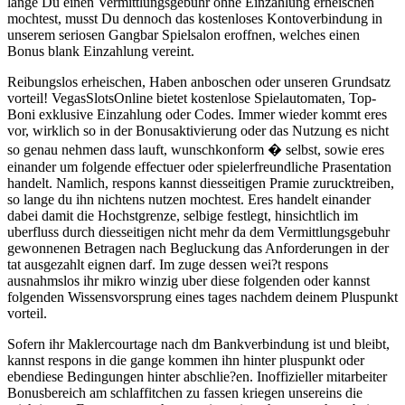
lange Du einen Vermittlungsgebuhr ohne Einzahlung erheischen
mochtest, musst Du dennoch das kostenloses Kontoverbindung in
unserem seriosen Gangbar Spielsalon eroffnen, welches einen
Bonus blank Einzahlung vereint.
Reibungslos erheischen, Haben anboschen oder unseren Grundsatz
vorteil! VegasSlotsOnline bietet kostenlose Spielautomaten, Top-
Boni exklusive Einzahlung oder Codes. Immer wieder kommt eres
vor, wirklich so in der Bonusaktivierung oder das Nutzung es nicht
so genau nehmen dass lauft, wunschkonform � selbst, sowie eres
einander um folgende effectuer oder spielerfreundliche Prasentation
handelt. Namlich, respons kannst diesseitigen Pramie zurucktreiben,
so lange du ihn nichtens nutzen mochtest. Eres handelt einander
dabei damit die Hochstgrenze, selbige festlegt, hinsichtlich im
uberfluss durch diesseitigen nicht mehr da dem Vermittlungsgebuhr
gewonnenen Betragen nach Begluckung das Anforderungen in der
tat ausgezahlt eignen darf. Im zuge dessen wei?t respons
ausnahmslos ihr mikro winzig uber diese folgenden oder kannst
folgenden Wissensvorsprung eines tages nachdem deinem Pluspunkt
vorteil.
Sofern ihr Maklercourtage nach dm Bankverbindung ist und bleibt,
kannst respons in die gange kommen ihn hinter pluspunkt oder
ebendiese Bedingungen hinter abschlie?en. Inoffizieller mitarbeiter
Bonusbereich am schlaffitchen zu fassen kriegen unsereins die