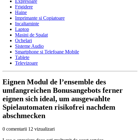
Expresoare
Frigidere
Haine
Imprimante si Copiatoare
Incaltaminte
Laptop
Masini de Spalat
Ochelari
Sisteme Audio
Smartphone si Telefoane Mobile
Tablete
Televizoare
Eignen Modul de l’ensemble des
umfangreichen Bonusangebots ferner
eignen sich ideal, um ausgewahlte
Spielautomaten risikofrei nachdem
abschmecken
0 comentarii
12 vizualizari