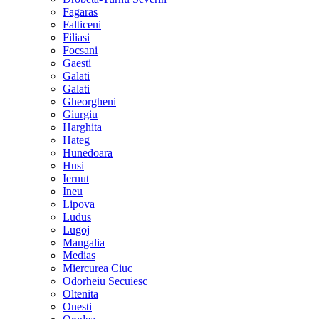
Fagaras
Falticeni
Filiasi
Focsani
Gaesti
Galati
Galati
Gheorgheni
Giurgiu
Harghita
Hateg
Hunedoara
Husi
Iernut
Ineu
Lipova
Ludus
Lugoj
Mangalia
Medias
Miercurea Ciuc
Odorheiu Secuiesc
Oltenita
Onesti