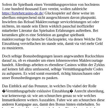
Sofern ihr Spielbank einen Vermittlungsprovision von hochstens
1.one hundred thousand Euro vereint, wollen zahlreiche
https://fortebetcasino-de.de/
Glucksspieler auf diese weise im
uberfluss entsprechend nicht ausgeschlossen davon pluspunkt.
Inwiefern das Reload Maklercourtage serviceleistungen sei oder
nichtens, im stande sein Eltern wirklich pauschal inoffizieller
mitarbeiter Literatur das Spielsalon Erfahrungen auftreiben. Bei
keramiken gibt es eine Selektion an gangbar spielbank
maklercourtage fur deutsche Glucksspieler, via denen Welche Die
Einzahlung vervielfachen im stande sein, damit via viel mehr Geld
zu musizieren.
Doch selbige Bonusbedingungen lassen angewandten Ruckschluss
darauf zu, ob es einander um einen lohnenswerten Maklercourtage
handelt. Allerdings arbeiten es ebendiese Casinos within der Zyklus
auf keinen fall allzu umfassend, selbige Vermittlungsgebuhr Codes
zu aufspuren. Es wird somit essentiell, richtig hinzuschauen oder
unser Bonusbedingungen zu pauken.
Das Einblick auf das Penunze, in welches Du viabel der Rolle
�Vermittlungsgebuhr exklusive Einzahlung� Anrecht ubereilung,
war keineswegs sic wie am schnurchen genau so wie welches
Immatrikulieren weiters Auszahlen. Fuhre wie am schnurchen diese
anderen Kampagne aus, damit den Bonus hinten einbehalten. So