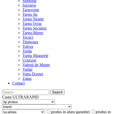
Slobozia
Suceava
Targoviste
Targu Jiu
Targu Neamt
Targu Ocna
Targu Secuiesc
Targu-Mures
Tecuci
Timisoara
Tulcea
Turda
Turnu Magurele
Urziceni
Valenii de Munte
Vaslui
Vatra Dornei
Zalau
Contact
Search
for:
Cauta
ULTRARAPID
produs in afara garantiei
produs in