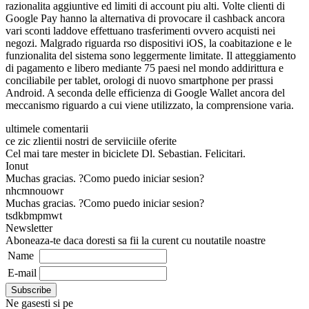
razionalita aggiuntive ed limiti di account piu alti. Volte clienti di
Google Pay hanno la alternativa di provocare il cashback ancora
vari sconti laddove effettuano trasferimenti ovvero acquisti nei
negozi. Malgrado riguarda rso dispositivi iOS, la coabitazione e le
funzionalita del sistema sono leggermente limitate. Il atteggiamento
di pagamento e libero mediante 75 paesi nel mondo addirittura e
conciliabile per tablet, orologi di nuovo smartphone per prassi
Android. A seconda delle efficienza di Google Wallet ancora del
meccanismo riguardo a cui viene utilizzato, la comprensione varia.
ultimele comentarii
ce zic zlientii nostri de serviiciile oferite
Cel mai tare mester in biciclete Dl. Sebastian. Felicitari.
Ionut
Muchas gracias. ?Como puedo iniciar sesion?
nhcmnouowr
Muchas gracias. ?Como puedo iniciar sesion?
tsdkbmpmwt
Newsletter
Aboneaza-te daca doresti sa fii la curent cu noutatile noastre
Name
E-mail
Ne gasesti si pe