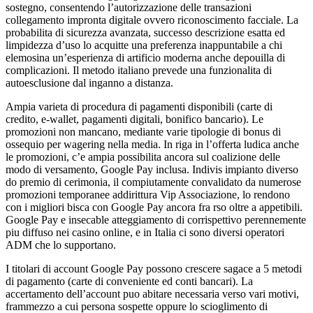
sostegno, consentendo l’autorizzazione delle transazioni
collegamento impronta digitale ovvero riconoscimento facciale. La
probabilita di sicurezza avanzata, successo descrizione esatta ed
limpidezza d’uso lo acquitte una preferenza inappuntabile a chi
elemosina un’esperienza di artificio moderna anche depouilla di
complicazioni. Il metodo italiano prevede una funzionalita di
autoesclusione dal inganno a distanza.
Ampia varieta di procedura di pagamenti disponibili (carte di
credito, e-wallet, pagamenti digitali, bonifico bancario). Le
promozioni non mancano, mediante varie tipologie di bonus di
ossequio per wagering nella media. In riga in l’offerta ludica anche
le promozioni, c’e ampia possibilita ancora sul coalizione delle
modo di versamento, Google Pay inclusa. Indivis impianto diverso
do premio di cerimonia, il compiutamente convalidato da numerose
promozioni temporanee addirittura Vip Associazione, lo rendono
con i migliori bisca con Google Pay ancora fra rso oltre a appetibili.
Google Pay e insecable atteggiamento di corrispettivo perennemente
piu diffuso nei casino online, e in Italia ci sono diversi operatori
ADM che lo supportano.
I titolari di account Google Pay possono crescere sagace a 5 metodi
di pagamento (carte di conveniente ed conti bancari). La
accertamento dell’account puo abitare necessaria verso vari motivi,
frammezzo a cui persona sospette oppure lo scioglimento di