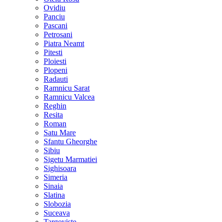
Ovidiu
Panciu
Pascani
Petrosani
Piatra Neamt
Pitesti
Ploiesti
Plopeni
Radauti
Ramnicu Sarat
Ramnicu Valcea
Reghin
Resita
Roman
Satu Mare
Sfantu Gheorghe
Sibiu
Sigetu Marmatiei
Sighisoara
Simeria
Sinaia
Slatina
Slobozia
Suceava
Targoviste