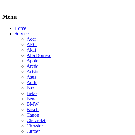
Menu
Skip
Home
to
Service
content
Acer
AEG
Akai
Alfa Romeo
Apple
Arctic
Ariston
Asus
Audi
Baxi
Beko
Benq
BMW
Bosch
Canon
Chevrolet
Chrysler
Citroën