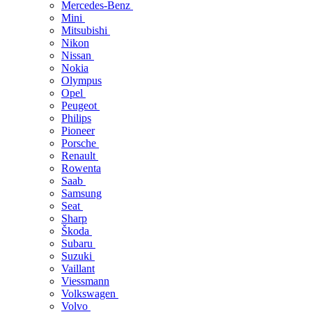
Mercedes-Benz
Mini
Mitsubishi
Nikon
Nissan
Nokia
Olympus
Opel
Peugeot
Philips
Pioneer
Porsche
Renault
Rowenta
Saab
Samsung
Seat
Sharp
Škoda
Subaru
Suzuki
Vaillant
Viessmann
Volkswagen
Volvo