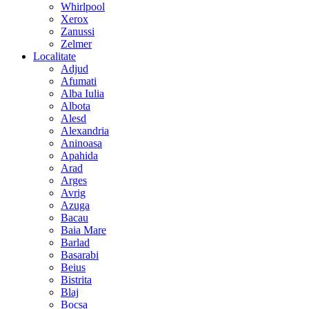
Whirlpool
Xerox
Zanussi
Zelmer
Localitate
Adjud
Afumati
Alba Iulia
Albota
Alesd
Alexandria
Aninoasa
Apahida
Arad
Arges
Avrig
Azuga
Bacau
Baia Mare
Barlad
Basarabi
Beius
Bistrita
Blaj
Bocsa