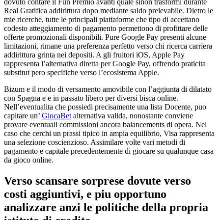
dovuto contare il Fun Premio avanti quale sinon trasformi durante
Real Gratifica addirittura dopo mediante saldo prelevabile. Dietro le
mie ricerche, tutte le principali piattaforme che tipo di accettano
codesto atteggiamento di pagamento permettono di profittare delle
offerte promozionali disponibili. Pure Google Pay presenti alcune
limitazioni, rimane una preferenza perfetto verso chi ricerca carriera
addirittura grinta nei depositi. A gli fruitori iOS, Apple Pay
rappresenta l’alternativa diretta per Google Pay, offrendo praticita
substitut pero specifiche verso l’ecosistema Apple.
Bizum e il modo di versamento amovibile con l’aggiunta di dilatato
con Spagna e e in passato libero per diversi bisca online.
Nell’eventualita che possiedi precisamente una lista Docente, puo
capitare un’
GiocaBet
alternativa valida, nonostante conviene
provare eventuali commissioni ancora balancements di opera. Nel
caso che cerchi un prassi tipico in ampia equilibrio, Visa rappresenta
una selezione coscienzioso. Assimilare volte vari metodi di
pagamento e capitale precedentemente di giocare su qualunque casa
da gioco online.
Verso scansare sorprese dovute verso
costi aggiuntivi, e piu opportuno
analizzare anzi le politiche della propria