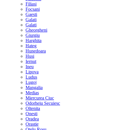
Filiasi
Focsani
Gaesti
Galati
Galati
Gheorgheni
Giurgiu
Harghita
Hateg
Hunedoara
Husi
Iernut
Ineu
Lipova
Ludus
Lugoj
Mangalia
Medias
Miercurea Ciuc
Odorheiu Secuiesc
Oltenita
Onesti
Oradea
Orastie
Otelu Rosu