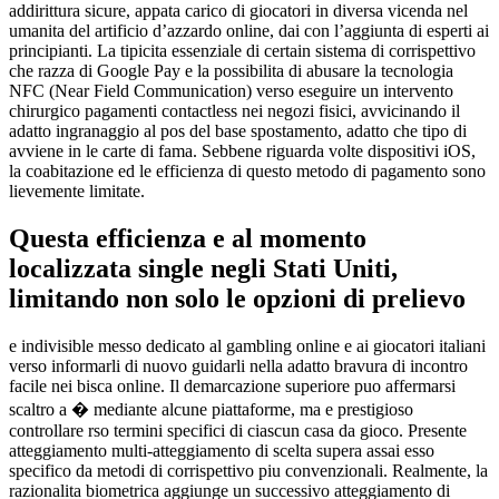
addirittura sicure, appata carico di giocatori in diversa vicenda nel
umanita del artificio d’azzardo online, dai con l’aggiunta di esperti ai
principianti. La tipicita essenziale di certain sistema di corrispettivo
che razza di Google Pay e la possibilita di abusare la tecnologia
NFC (Near Field Communication) verso eseguire un intervento
chirurgico pagamenti contactless nei negozi fisici, avvicinando il
adatto ingranaggio al pos del base spostamento, adatto che tipo di
avviene in le carte di fama. Sebbene riguarda volte dispositivi iOS,
la coabitazione ed le efficienza di questo metodo di pagamento sono
lievemente limitate.
Questa efficienza e al momento
localizzata single negli Stati Uniti,
limitando non solo le opzioni di prelievo
e indivisible messo dedicato al gambling online e ai giocatori italiani
verso informarli di nuovo guidarli nella adatto bravura di incontro
facile nei bisca online. Il demarcazione superiore puo affermarsi
scaltro a � mediante alcune piattaforme, ma e prestigioso
controllare rso termini specifici di ciascun casa da gioco. Presente
atteggiamento multi-atteggiamento di scelta supera assai esso
specifico da metodi di corrispettivo piu convenzionali. Realmente, la
razionalita biometrica aggiunge un successivo atteggiamento di