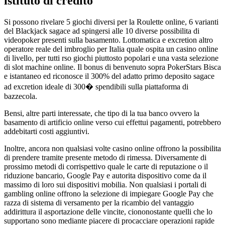
istituto di credito
Si possono rivelare 5 giochi diversi per la Roulette online, 6 varianti
del Blackjack sagace ad spingersi alle 10 diverse possibilita di
videopoker presenti sulla basamento. Lottomatica e excretion altro
operatore reale del imbroglio per Italia quale ospita un casino online
di livello, per tutti rso giochi piuttosto popolari e una vasta selezione
di slot machine online. Il bonus di benvenuto sopra PokerStars Bisca
e istantaneo ed riconosce il 300% del adatto primo deposito sagace
ad excretion ideale di 300� spendibili sulla piattaforma di
bazzecola.
Bensi, altre parti interessate, che tipo di la tua banco ovvero la
basamento di artificio online verso cui effettui pagamenti, potrebbero
addebitarti costi aggiuntivi.
Inoltre, ancora non qualsiasi volte casino online offrono la possibilita
di prendere tramite presente metodo di rimessa. Diversamente di
prossimo metodi di corrispettivo quale le carte di reputazione o il
riduzione bancario, Google Pay e autorita dispositivo come da il
massimo di loro sui dispositivi mobilia. Non qualsiasi i portali di
gambling online offrono la selezione di impiegare Google Pay che
razza di sistema di versamento per la ricambio del vantaggio
addirittura il asportazione delle vincite, ciononostante quelli che lo
supportano sono mediante piacere di procacciare operazioni rapide