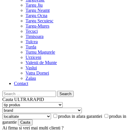
Targu Jiu
Targu Neamt
Targu Ocna
Targu Secuiesc
Targu-Mures
Tecuci
Timisoara
Tulcea
Turda
Turnu Magurele
Urziceni
Valenii de Munte
Vaslui
Vatra Dornei
Zalau
Contact
Search
for:
Cauta
ULTRARAPID
produs in afara garantiei
produs in
garantie
Ai firma si vrei mai multi clienti ?