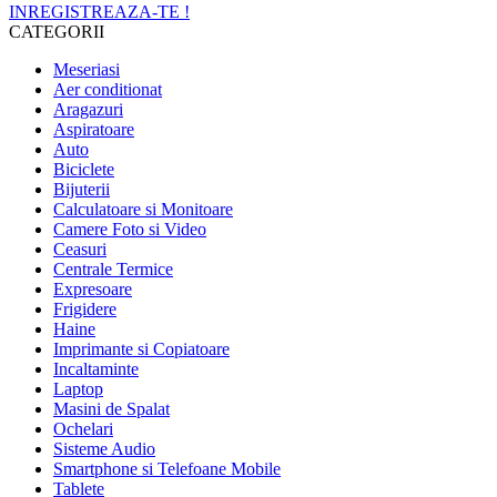
INREGISTREAZA-TE !
CATEGORII
Meseriasi
Aer conditionat
Aragazuri
Aspiratoare
Auto
Biciclete
Bijuterii
Calculatoare si Monitoare
Camere Foto si Video
Ceasuri
Centrale Termice
Expresoare
Frigidere
Haine
Imprimante si Copiatoare
Incaltaminte
Laptop
Masini de Spalat
Ochelari
Sisteme Audio
Smartphone si Telefoane Mobile
Tablete