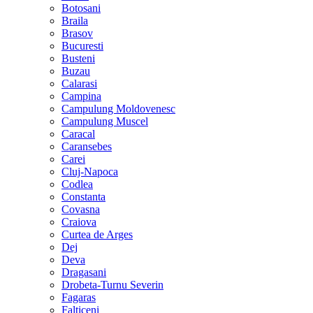
Botosani
Braila
Brasov
Bucuresti
Busteni
Buzau
Calarasi
Campina
Campulung Moldovenesc
Campulung Muscel
Caracal
Caransebes
Carei
Cluj-Napoca
Codlea
Constanta
Covasna
Craiova
Curtea de Arges
Dej
Deva
Dragasani
Drobeta-Turnu Severin
Fagaras
Falticeni