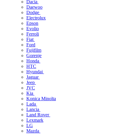
Dacia
Daewoo
Dodge
Electrolux
Epson
Evolio
Ferroli
Fiat
Ford
Fujifilm
Gorenje
Honda
HTC
Hyundai
Jaguar
Jeep
JVC
Kia
Konica Minolta
Lada
Lancia
Land Rover
Lexmark
LG
Mazda