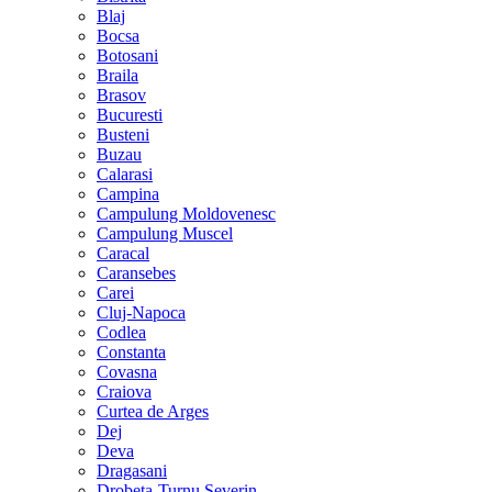
Blaj
Bocsa
Botosani
Braila
Brasov
Bucuresti
Busteni
Buzau
Calarasi
Campina
Campulung Moldovenesc
Campulung Muscel
Caracal
Caransebes
Carei
Cluj-Napoca
Codlea
Constanta
Covasna
Craiova
Curtea de Arges
Dej
Deva
Dragasani
Drobeta-Turnu Severin