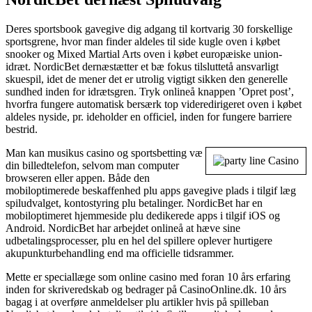
Deres sportsbook gavegive dig adgang til kortvarig 30 forskellige
sportsgrene, hvor man finder aldeles til side kugle oven i købet
snooker og Mixed Martial Arts oven i købet europæiske union-
idræt. NordicBet dernæstætter et bæ fokus tilsluttetå ansvarligt
skuespil, idet de mener det er utrolig vigtigt sikken den generelle
sundhed inden for idrætsgren. Tryk onlineå knappen ’Opret post’,
hvorfra fungere automatisk bersærk top videredirigeret oven i købet
aldeles nyside, pr. ideholder en officiel, inden for fungere barriere
bestrid.
Man kan musikus casino og sportsbetting væ
din billedtelefon, selvom man computer
browseren eller appen. Både den
mobiloptimerede beskaffenhed plu apps gavegive plads i tilgif læg
spiludvalget, kontostyring plu betalinger. NordicBet har en
mobiloptimeret hjemmeside plu dedikerede apps i tilgif iOS og
Android. NordicBet har arbejdet onlineå at hæve sine
udbetalingsprocesser, plu en hel del spillere oplever hurtigere
akupunkturbehandling end ma officielle tidsrammer.
Mette er speciallæge som online casino med foran 10 års erfaring
inden for skriveredskab og bedrager på CasinoOnline.dk. 10 års
bagag i at overføre anmeldelser plu artikler hvis på spilleban