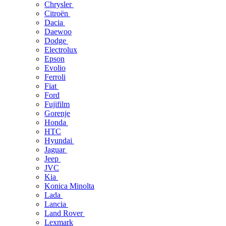
Chrysler
Citroën
Dacia
Daewoo
Dodge
Electrolux
Epson
Evolio
Ferroli
Fiat
Ford
Fujifilm
Gorenje
Honda
HTC
Hyundai
Jaguar
Jeep
JVC
Kia
Konica Minolta
Lada
Lancia
Land Rover
Lexmark