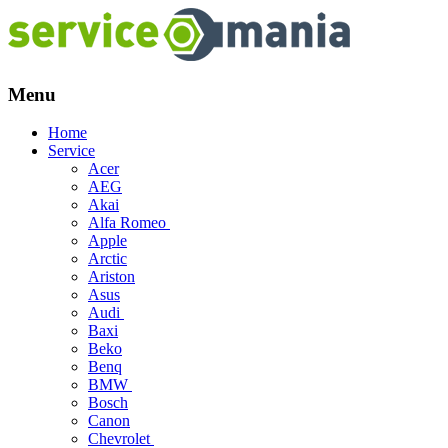
Menu
Skip
Home
to
Service
content
Acer
AEG
Akai
Alfa Romeo
Apple
Arctic
Ariston
Asus
Audi
Baxi
Beko
Benq
BMW
Bosch
Canon
Chevrolet