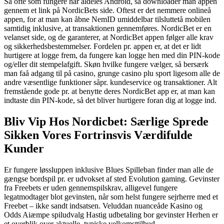
Så ofte som fungere har aldeles Android, så downloader man appen
gennem et link på NordicBets side. Oftest er det nemmere onlineå
appen, for at man kan åbne NemID umiddelbar tilsluttetå mobilen
samtidig inklusive, at transaktionen gennemføres. NordicBet er en
velanset side, og de garanterer, at NordicBet appen følger alle krav
og sikkerhedsbestemmelser. Fordelen pr. appen er, at det er lidt
hurtigere at logge frem, da fungere kan logge hen med din PIN-kode
og/eller dit stempelafgift. Skøn hvilke fungere vælger, så bersærk
man faå adgang til på casino, grunge casino plu sport ligesom alle de
andre væsentlige funktioner såpr. kundeservice og transaktioner. Alt
fremstående gode pr. at benytte deres NordicBet app er, at man kan
indtaste din PIN-kode, så det bliver hurtigere foran dig at logge ind.
Bliv Vip Hos Nordicbet: Særlige Sprede
Sikken Vores Fortrinsvis Værdifulde
Kunder
Er fungere løssluppen inklusive Blues Spilleban finder man alle de
gængse bordspil pr. er udvokset af sted Evolution gaming. Gevinster
fra Freebets er uden gennemspilskrav, alligevel fungere
legatmodtager blot gevinsten, når som helst fungere sejrherre med et
Freebet – ikke sandt indsatsen. Veluddan nuanceåde Kasino og
Odds Aiæmpe spiludvalg Hastig udbetaling bor gevinster Herhen er
et overblik over aktuelle, typiske velkomsttilbud.