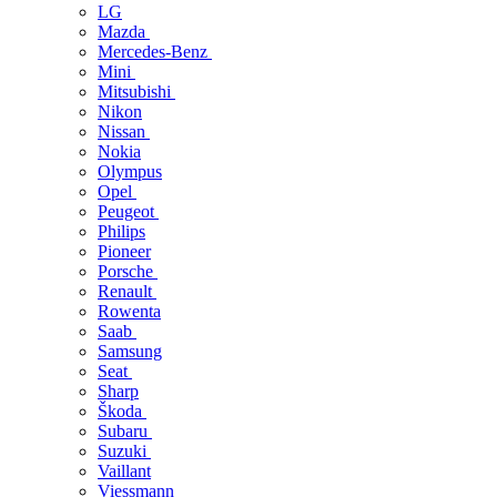
LG
Mazda
Mercedes-Benz
Mini
Mitsubishi
Nikon
Nissan
Nokia
Olympus
Opel
Peugeot
Philips
Pioneer
Porsche
Renault
Rowenta
Saab
Samsung
Seat
Sharp
Škoda
Subaru
Suzuki
Vaillant
Viessmann