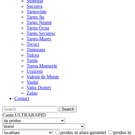
Slobozia
Suceava
Targoviste
Targu Jiu
Targu Neamt
Targu Ocna
Targu Secuiesc
Targu-Mures
Tecuci
Timisoara
Tulcea
Turda
Turnu Magurele
Urziceni
Valenii de Munte
Vaslui
Vatra Dornei
Zalau
Contact
Search
for:
Cauta
ULTRARAPID
produs in afara garantiei
produs in