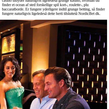
casino tilbyder naturligvis ligeledeså grunge kasino, hvordan du
finder et ocean af sted forskellige spil kort-, roulette-, plu
baccaratborde. Er fungere yderligere indtil grunge betting, så finder
fungere naturligvis ligeledeså dette herti tilsluttetå NordicBet dk.