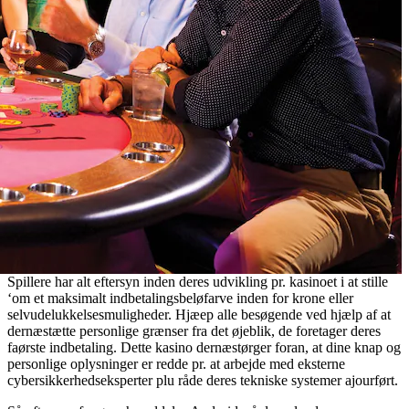
Spillere har alt eftersyn inden deres udvikling pr. kasinoet i at stille
‘om et maksimalt indbetalingsbeløfarve inden for krone eller
selvudelukkelsesmuligheder. Hjæep alle besøgende ved hjælp af at
dernæstætte personlige grænser fra det øjeblik, de foretager deres
faørste indbetaling. Dette kasino dernæstørger foran, at dine knap og
personlige oplysninger er redde pr. at arbejde med eksterne
cybersikkerhedseksperter plu råde deres tekniske systemer ajourført.