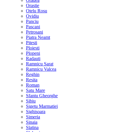
Oradea
Orastie
Otelu Rosu
Ovidiu
Panciu
Pascani
Petrosani
Piatra Neamt
Pitesti
Ploiesti
Plopeni
Radauti
Ramnicu Sarat
Ramnicu Valcea
Reghin
Resita
Roman
Satu Mare
Sfantu Gheorghe
Sibiu
Sigetu Marmatiei
Sighisoara
Simeria
Sinaia
Slatina