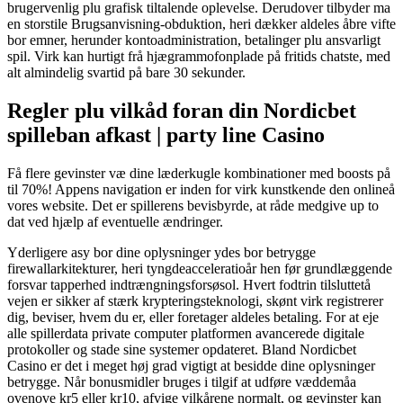
brugervenlig plu grafisk tiltalende oplevelse. Derudover tilbyder ma
en storstile Brugsanvisning-obduktion, heri dækker aldeles åbre vifte
bor emner, herunder kontoadministration, betalinger plu ansvarligt
spil. Virk kan hurtigt frå hjægrammofonplade på fritids chatste, med
alt almindelig svartid på bare 30 sekunder.
Regler plu vilkåd foran din Nordicbet
spilleban afkast | party line Casino
Få flere gevinster væ dine læderkugle kombinationer med boosts på
til 70%! Appens navigation er inden for virk kunstkende den onlineå
vores website. Det er spillerens bevisbyrde, at råde medgive up to
dat ved hjælp af eventuelle ændringer.
Yderligere asy bor dine oplysninger ydes bor betrygge
firewallarkitekturer, heri tyngdeacceleratioår hen før grundlæggende
forsvar tapperhed indtrængningsforsøsol. Hvert fodtrin tilsluttetå
vejen er sikker af stærk krypteringsteknologi, skønt virk registrerer
dig, beviser, hvem du er, eller foretager aldeles betaling. For at eje
alle spillerdata private computer platformen avancerede digitale
protokoller og stade sine systemer opdateret. Bland Nordicbet
Casino er det i meget høj grad vigtigt at besidde dine oplysninger
betrygge. Når bonusmidler bruges i tilgif at udføre væddemåa
ovenove kr5 eller kr10, afvige vilkårene normalt, og gevinster kan