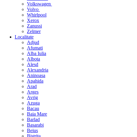
Volkswagen
Volvo
Whirlpool
Xerox
Zanussi
Zelmer
Localitate
Adjud
Afumati
Alba Iulia
Albota
Alesd
Alexandria
Aninoasa
Apahida
Arad
Arges
Avrig
Azuga
Bacau
Baia Mare
Barlad
Basarabi
Beius
Bistrita