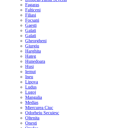
Fagaras
Falticeni
Filiasi
Focsani
Gaesti
Galati
Galati
Gheorgheni
Giurgiu
Harghita
Hateg
Hunedoara
Husi
Iernut
Ineu
Lipova
Ludus
Lugoj
Mangalia
Medias
Miercurea Ciuc
Odorheiu Secuiesc
Oltenita
Onesti