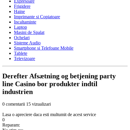
Expresoare
Frigidere
Haine
Imprimante si Copiatoare
Incaltaminte
Laptop
Masini de Spalat
Ochelari
Sisteme Audio
Smartphone si Telefoane Mobile
Tablete
Televizoare
Derefter Afsætning og betjening party
line Casino bor produkter indtil
industrien
0 comentarii
15 vizualizari
Lasa o apreciere daca esti multumit de acest service
0
Reparam: