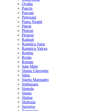
Ovidiu
Panciu
Pascani
Petrosani
Piatra Neamt
Pitesti
Ploiesti
Plopeni
Radauti
Ramnicu Sarat
Ramnicu Valcea
Reghin
Resita
Roman
Satu Mare
Sfantu Gheorghe
Sibiu
Sigetu Marmatiei
Sighisoara
Simeria
Sinaia
Slatina
Slobozia
Suceava
Targoviste