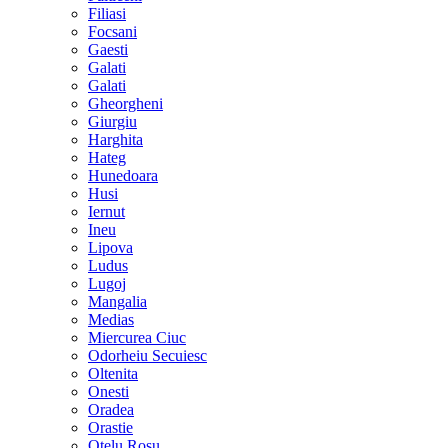
Filiasi
Focsani
Gaesti
Galati
Galati
Gheorgheni
Giurgiu
Harghita
Hateg
Hunedoara
Husi
Iernut
Ineu
Lipova
Ludus
Lugoj
Mangalia
Medias
Miercurea Ciuc
Odorheiu Secuiesc
Oltenita
Onesti
Oradea
Orastie
Otelu Rosu