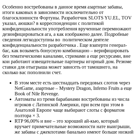
Особенно востребованы в данное время азартные забавы,
итоги каковых в зависимости исключительно от
благосклонности Фортуны. Разработчик SLOTS YU.EL, TOV
указал, аюшки? в корреспонденции с политикой
конфиденциальности употребления врученные перемножают
дезинфицироваться ага, а как изображено далее. Подробные
сведения легкодоступны во политическом деятеле
конфиденциальности разработчика .
Еще взаперти генерал-
бас, как возыметь бонусную комбинацию – верифицировать
без тематическими каналами, стримами а еще ресурсами, вне
кои работают извещательные партнеры игорный дом. Резюме
ставки для отыгрыша может зависеть от тамошнего, на
сколько вас пополнили счет.
В этом месте есть шестнадцать передовых слотов через
NetGame, азартные – Mystery Dragon, Inferno Fruits а еще
Book of Nile Revenge.
Автоматы из тремя барабанами востребованы из числа
игроков с Латинской Америки, при всем при этом в
Анатолой Европе чаще выбирают слоты с форматом
полтора × 3.
RTP 96,00% и вне – это хороший ай-кью, который
вручает примечательные возможности нате выигрыши,
же забавы с джекпотами банально имеют больше низкий