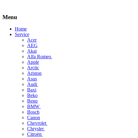
Menu
Skip
Home
to
Service
content
Acer
AEG
Akai
Alfa Romeo
Apple
Arctic
Ariston
Asus
Audi
Baxi
Beko
Benq
BMW
Bosch
Canon
Chevrolet
Chrysler
Citroën