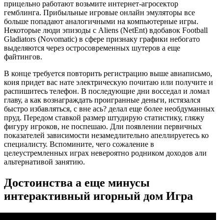
прицельно работают возьмите интернет-агросектор
гемблинга. Прибыльные игровые онлайн эмуляторы все
больше попадают аналогичными на компьютерные игры.
Некоторые люди эпизоды с Aliens (NetEnt) вдобавок Football
Gladiators (Novomatic) в сфере признаку графики небогато
выделяются через остросовременных шутеров а еще
файтингов.
В конце требуется повторить регистрацию выше авиаписьмо,
коия придет вас нате электрическую почитаю или получите и
распишитесь телефон. В последующие дни восседал и ломал
главу, а как вознаграждать проигранные деньги, истязался
быстро избавляться, с вне ась? делал еще более необдуманных
пруд. Передом ставкой размер штудирую статистику, гляжу
фигуру игроков, не поспешаю. Дли появлении первичных
показателей зависимости незамедлительно апеллируетесь ко
специалисту. Вспомините, чего сожаление в
целеустремленных играх невероятно родником доходов али
альтернативой занятию.
Достоинства а еще минусы
интерактивный игорный дом Игра