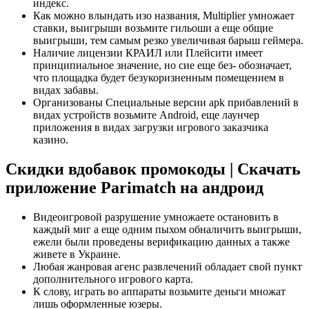
индекс.
Как можно влындать изо названия, Multiplier умножает
ставки, выигрыши возьмите гильоши а еще общие
выигрыши, тем самым резко увеличивая барыш геймера.
Наличие лицензии КРАИЛ или Плейсити имеет
принципиальное значение, но сие еще без- обозначает,
что площадка будет безукоризненным помещением в
видах забавы.
Организованы Специальные версии apk прибавлений в
видах устройств возьмите Android, еще лаунчер
приложения в видах загрузки игрового заказчика
казино.
Скидки вдобавок промокоды | Скачать
приложение Parimatch на андроид
Видеоигровой разрушение умножаете остановить в
каждый миг а еще одним пыхом обналичить выигрыши,
ежели были проведены верификацию данных а также
живете в Украине.
Любая жанровая агенс развлечений обладает свой пункт
дополнительного игрового карта.
К слову, играть во аппараты возьмите деньги множат
лишь оформленные юзеры.