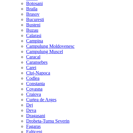
Botosani
Braila
Brasov
Bucuresti
Busteni
Buzau
Calarasi
Campina
Campulung Moldovenesc
Campulung Muscel
Caracal
Caransebes
Carei
Cluj-Napoca
Codlea
Constanta
Covasna
Craiova
Curtea de Arges
Dej
Deva
Dragasani
Drobeta-Turnu Severin
Fagaras
Falticeni