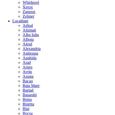
Whirlpool
Xerox
Zanussi
Zelmer
Localitate
Adjud
Afumati
Alba Iulia
Albota
Alesd
Alexandria
Aninoasa
Apahida
Arad
Arges
Avrig
Azuga
Bacau
Baia Mare
Barlad
Basarabi
Beius
Bistrita
Blaj
Bocsa