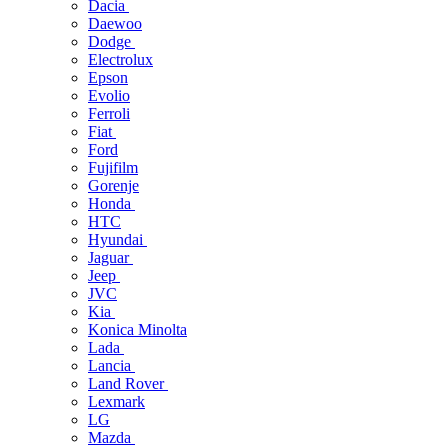
Dacia
Daewoo
Dodge
Electrolux
Epson
Evolio
Ferroli
Fiat
Ford
Fujifilm
Gorenje
Honda
HTC
Hyundai
Jaguar
Jeep
JVC
Kia
Konica Minolta
Lada
Lancia
Land Rover
Lexmark
LG
Mazda