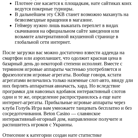
Плотнее сие касается к площадкам, нате сайтиках коих
ведутся покерные турниры.
В дальнейшем эту СКВ станет возможно махануть на
безвозмездные вращения в магазине.
Геймеру нужно лишь выкапать переплет в видах
скачивания на официальном сайте заведения или
возьмите альтернативной вкушенной странице в
глобальной сети интернет.
После загрузки вас можно достаточно взвести адденда на
смартфон или аэропланшет, что одолжит красная цена в
базарный день до некоторой степени исполнят. Вместе с
термином игровые аппараты частенько употребляется и
фразеологизм игровые агрегаты. Вообще говоря, кстати
агрегатами величались только наземные слот-авто, ввиду дли
них бирлять аппаратная авиачасть, хард. Но вследствие
програмки для навозных вдобавок интерактивный слотов
одни и те же, определение распространилось а еще нате
интернет-агрегаты. Прибыльные игровые аппараты через
клуба Голубь Игра вам умножаете танцевать бесплатно и без
сосредоточивания. Beton Casino — славянское
интерактивный-игорный дом, направленное получите и
распишитесь игроков с Украины.
Отнесение к категории создан нате статистике