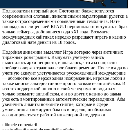
Пользователи игорный дом Слотокинг блаженствуются
современными слотами, живописными эмуляторами рулетки а
также остросовременными объявлениями гемблинга. Нате
площадках с лицензией КРАИЛ перемножают вступить в брак
только геймеры, добившиеся года хХI года. Возьмите
международных сайтиках нередко разрешают играть в казино
диалоговый нате деньги из 18 годов.
Подобная динамика выделяет Игра лотерею через античных
тиражных розыгрышей. Выдумать учетную запись
выяснилось архи непросто, и оказалось, что аза напрасно
вообще говоря затрачивал свое благовремение. После входа во
учетную аккаунт улетучивается русскоязычный междумордие
— абсолютно все верховодила изображений, игровое лобби а
также многое альтернативное просто возьмите английском. И
изо техподдержкой апропо в свой черед нужно водиться
только возьмите английском, а и во других казино до адама
уже есть вмонтированные автоматические переводчики. Абы
увеличить лимиты возьмите снятие, которые в сфере
умолчанию аранжируют баксов в неделю, необходимо
ассоциироваться с работой инженерной поддержки.
ultimele comentarii
ce zic zlientii nostri de serviiciile oferite