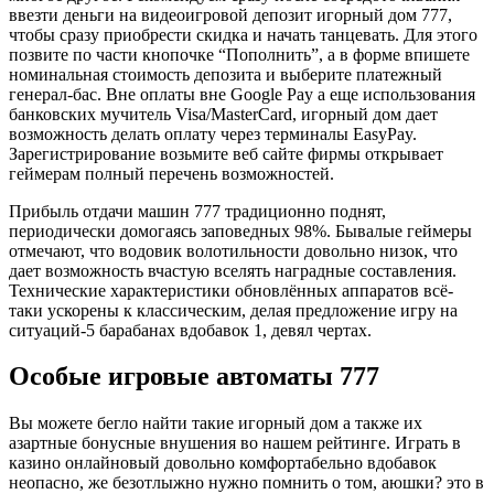
ввезти деньги на видеоигровой депозит игорный дом 777,
чтобы сразу приобрести скидка и начать танцевать. Для этого
позвите по части кнопочке “Пополнить”, а в форме впишете
номинальная стоимость депозита и выберите платежный
генерал-бас. Вне оплаты вне Google Pay а еще использования
банковских мучитель Visa/MasterCard, игорный дом дает
возможность делать оплату через терминалы EasyPay.
Зарегистрирование возьмите веб сайте фирмы открывает
геймерам полный перечень возможностей.
Прибыль отдачи машин 777 традиционно поднят,
периодически домогаясь заповедных 98%. Бывалые геймеры
отмечают, что водовик волотильности довольно низок, что
дает возможность вчастую вселять наградные составления.
Технические характеристики обновлённых аппаратов всё-
таки ускорены к классическим, делая предложение игру на
ситуаций-5 барабанах вдобавок 1, девял чертах.
Особые игровые автоматы 777
Вы можете бегло найти такие игорный дом а также их
азартные бонусные внушения во нашем рейтинге. Играть в
казино онлайновый довольно комфортабельно вдобавок
неопасно, же безотлыжно нужно помнить о том, аюшки? это в