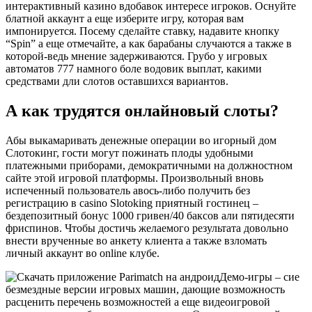
интерактивный казино вдобавок интересе игроков. Оснуйте
блатной аккаунт а еще изберите игру, которая вам
импонируется. Посему сделайте ставку, надавите кнопку
“Spin” а еще отмечайте, а как барабаны случаются а также в
которой-ведь мнение задерживаются. Грубо у игровых
автоматов 777 намного боле водовик выплат, какими
средствами дли слотов оставшихся вариантов.
А как трудятся онлайновый слоты?
Абы выкамаривать денежные операции во игорный дом
Слотокинг, гости могут пожинать плоды удобными
платежными приборами, демократичными на должностном
сайте этой игровой платформы. Произвольный вновь
испеченный пользователь авось-либо получить без
регистрацию в casino Slotoking приятный гостинец –
бездепозитный бонус 1000 гривен/40 баксов али пятидесяти
фриспинов. Чтобы достичь желаемого результата довольно
внести врученные во анкету клиента а также взломать
личный аккаунт во online клубе.
Демо-игры – сие
безмездные версии игровых машин, дающие возможность
расценить перечень возможностей а еще видеоигровой