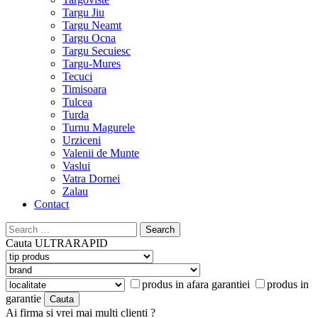
Targu Jiu
Targu Neamt
Targu Ocna
Targu Secuiesc
Targu-Mures
Tecuci
Timisoara
Tulcea
Turda
Turnu Magurele
Urziceni
Valenii de Munte
Vaslui
Vatra Dornei
Zalau
Contact
Search
for:
Cauta
ULTRARAPID
produs in afara garantiei
produs in
garantie
Ai firma si vrei mai multi clienti ?