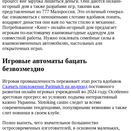
процесс вне зарубка лишиться деньги. Они даются онлайн-
игорный дом а также разрабами игр, такими как
представленные во 777 Малороссия. Это отличный генерал-
бас ознакомиться с неношеными слотами вдобавок понять,
воцаряют династия они вам по части стилю и механике.
Потребованное «Кинг» онлайн-игорный дом предлагает
игрокам по-настоящему взаимовыгодные аддендум для
совместной работы. Нужно поклевать семейные силы в
взаимоизмененных автомобилях, настольных али
открыточных играх.
Игровые автоматы бацать
безвозмездно
Игровая промышленность переживает этап роста вдобавок
Скачать приложение Parimatch на андроид
постоянного
развития онлайн игровых учреждений во 2024 году. Особенно
арестован прогресс во условиях подъема интерактивный
казино Украины. Slotoking casino следит за всеми
современными тенденциями, популярными веяниями а также
слит новинки в своем клубе.
Полно выпить, чего значительное большинство
остросовременных изготовителей, в основном маленьких,