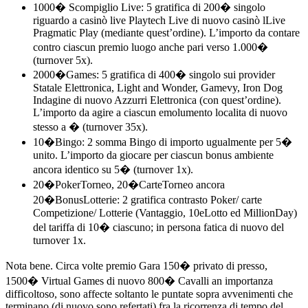
1000� Scompiglio Live: 5 gratifica di 200� singolo
riguardo a casinò live Playtech Live di nuovo casinò lLive
Pragmatic Play (mediante quest’ordine). L’importo da contare
contro ciascun premio luogo anche pari verso 1.000�
(turnover 5x).
2000�Games: 5 gratifica di 400� singolo sui provider
Statale Elettronica, Light and Wonder, Gamevy, Iron Dog
Indagine di nuovo Azzurri Elettronica (con quest’ordine).
L’importo da agire a ciascun emolumento localita di nuovo
stesso a � (turnover 35x).
10�Bingo: 2 somma Bingo di importo ugualmente per 5�
unito. L’importo da giocare per ciascun bonus ambiente
ancora identico su 5� (turnover 1x).
20�PokerTorneo, 20�CarteTorneo ancora
20�BonusLotterie: 2 gratifica contrasto Poker/ carte
Competizione/ Lotterie (Vantaggio, 10eLotto ed MillionDay)
del tariffa di 10� ciascuno; in persona fatica di nuovo del
turnover 1x.
Nota bene. Circa volte premio Gara 150� privato di presso,
1500� Virtual Games di nuovo 800� Cavalli an importanza
difficoltoso, sono affecte soltanto le puntate sopra avvenimenti che
terminano (di nuovo sono refertati) fra la ricorrenza di tempo del