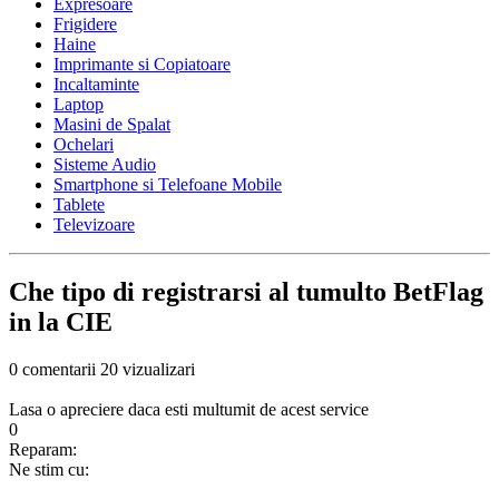
Expresoare
Frigidere
Haine
Imprimante si Copiatoare
Incaltaminte
Laptop
Masini de Spalat
Ochelari
Sisteme Audio
Smartphone si Telefoane Mobile
Tablete
Televizoare
Che tipo di registrarsi al tumulto BetFlag
in la CIE
0 comentarii
20 vizualizari
Lasa o apreciere daca esti multumit de acest service
0
Reparam:
Ne stim cu: