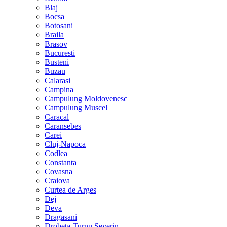
Blaj
Bocsa
Botosani
Braila
Brasov
Bucuresti
Busteni
Buzau
Calarasi
Campina
Campulung Moldovenesc
Campulung Muscel
Caracal
Caransebes
Carei
Cluj-Napoca
Codlea
Constanta
Covasna
Craiova
Curtea de Arges
Dej
Deva
Dragasani
Drobeta-Turnu Severin