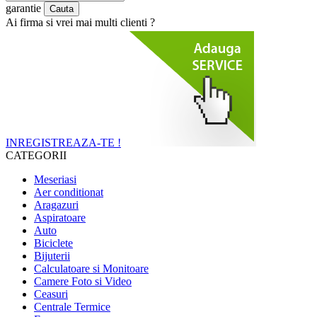
garantie
Ai firma si vrei mai multi clienti ?
INREGISTREAZA-TE !
CATEGORII
Meseriasi
Aer conditionat
Aragazuri
Aspiratoare
Auto
Biciclete
Bijuterii
Calculatoare si Monitoare
Camere Foto si Video
Ceasuri
Centrale Termice