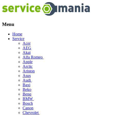
Menu
Skip
Home
to
Service
content
Acer
AEG
Akai
Alfa Romeo
Apple
Arctic
Ariston
Asus
Audi
Baxi
Beko
Benq
BMW
Bosch
Canon
Chevrolet