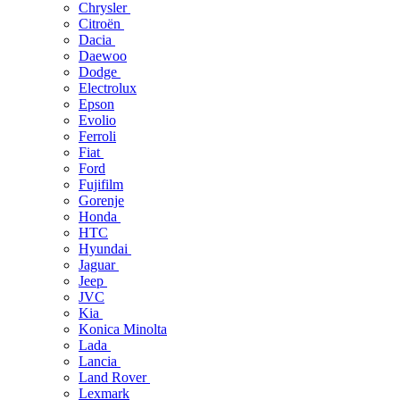
Chrysler
Citroën
Dacia
Daewoo
Dodge
Electrolux
Epson
Evolio
Ferroli
Fiat
Ford
Fujifilm
Gorenje
Honda
HTC
Hyundai
Jaguar
Jeep
JVC
Kia
Konica Minolta
Lada
Lancia
Land Rover
Lexmark