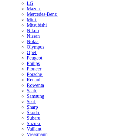
LG
Mazda
Mercedes-Benz
Mini
Mitsubishi
Nikon
Nissan
Nokia
Olympus
Opel
Peugeot
Philips
Pioneer
Porsche
Renault
Rowenta
Saab
Samsung
Seat
Sharp
Škoda
Subaru
Suzuki
Vaillant
Viessmann