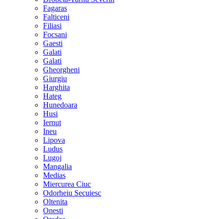
Fagaras
Falticeni
Filiasi
Focsani
Gaesti
Galati
Galati
Gheorgheni
Giurgiu
Harghita
Hateg
Hunedoara
Husi
Iernut
Ineu
Lipova
Ludus
Lugoj
Mangalia
Medias
Miercurea Ciuc
Odorheiu Secuiesc
Oltenita
Onesti