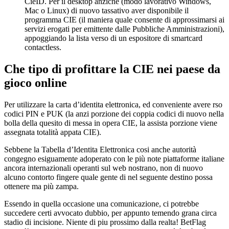
CieID. Per il desktop anziché (modo lavorativo Windows,
Mac o Linux) di nuovo tassativo aver disponibile il
programma CIE (il maniera quale consente di approssimarsi ai
servizi erogati per emittente dalle Pubbliche Amministrazioni),
appoggiando la lista verso di un espositore di smartcard
contactless.
Che tipo di profittare la CIE nei paese da
gioco online
Per utilizzare la carta d’identita elettronica, ed conveniente avere rso
codici PIN e PUK (la anzi porzione dei coppia codici di nuovo nella
bolla della quesito di messa in opera CIE, la assista porzione viene
assegnata totalità appata CIE).
Sebbene la Tabella d’Identita Elettronica cosi anche autorità
congegno esiguamente adoperato con le più note piattaforme italiane
ancora internazionali operanti sul web nostrano, non di nuovo
alcuno contorto fingere quale gente di nel seguente destino possa
ottenere ma più zampa.
Essendo in quella occasione una comunicazione, ci potrebbe
succedere certi avvocato dubbio, per appunto temendo grana circa
stadio di incisione. Niente di piu prossimo dalla realta! BetFlag