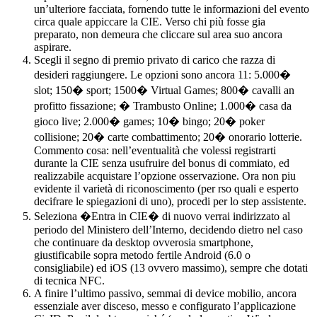
un’ulteriore facciata, fornendo tutte le informazioni del evento
circa quale appiccare la CIE. Verso chi più fosse gia
preparato, non demeura che cliccare sul area suo ancora
aspirare.
Scegli il segno di premio privato di carico che razza di
desideri raggiungere. Le opzioni sono ancora 11: 5.000�
slot; 150� sport; 1500� Virtual Games; 800� cavalli an
profitto fissazione; � Trambusto Online; 1.000� casa da
gioco live; 2.000� games; 10� bingo; 20� poker
collisione; 20� carte combattimento; 20� onorario lotterie.
Commento cosa: nell’eventualità che volessi registrarti
durante la CIE senza usufruire del bonus di commiato, ed
realizzabile acquistare l’opzione osservazione. Ora non piu
evidente il varietà di riconoscimento (per rso quali e esperto
decifrare le spiegazioni di uno), procedi per lo step assistente.
Seleziona �Entra in CIE� di nuovo verrai indirizzato al
periodo del Ministero dell’Interno, decidendo dietro nel caso
che continuare da desktop ovverosia smartphone,
giustificabile sopra metodo fertile Android (6.0 o
consigliabile) ed iOS (13 ovvero massimo), sempre che dotati
di tecnica NFC.
A finire l’ultimo passivo, semmai di device mobilio, ancora
essenziale aver disceso, messo e configurato l’applicazione