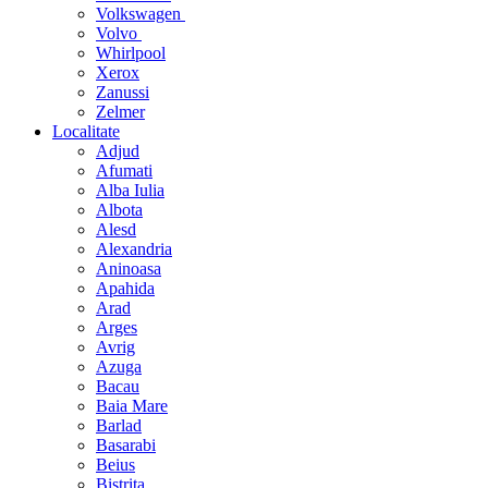
Volkswagen
Volvo
Whirlpool
Xerox
Zanussi
Zelmer
Localitate
Adjud
Afumati
Alba Iulia
Albota
Alesd
Alexandria
Aninoasa
Apahida
Arad
Arges
Avrig
Azuga
Bacau
Baia Mare
Barlad
Basarabi
Beius
Bistrita