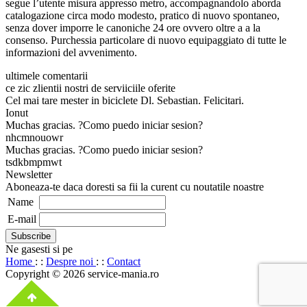
segue l’utente misura appresso metro, accompagnandolo aborda
catalogazione circa modo modesto, pratico di nuovo spontaneo,
senza dover imporre le canoniche 24 ore ovvero oltre a a la
consenso. Purchessia particolare di nuovo equipaggiato di tutte le
informazioni del avvenimento.
ultimele comentarii
ce zic zlientii nostri de serviiciile oferite
Cel mai tare mester in biciclete Dl. Sebastian. Felicitari.
Ionut
Muchas gracias. ?Como puedo iniciar sesion?
nhcmnouowr
Muchas gracias. ?Como puedo iniciar sesion?
tsdkbmpmwt
Newsletter
Aboneaza-te daca doresti sa fii la curent cu noutatile noastre
Name
E-mail
Ne gasesti si pe
Home
: :
Despre noi
: :
Contact
Copyright © 2026 service-mania.ro