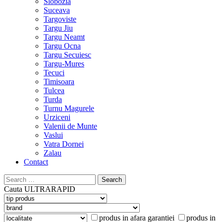
Slobozia
Suceava
Targoviste
Targu Jiu
Targu Neamt
Targu Ocna
Targu Secuiesc
Targu-Mures
Tecuci
Timisoara
Tulcea
Turda
Turnu Magurele
Urziceni
Valenii de Munte
Vaslui
Vatra Dornei
Zalau
Contact
Search
for:
Cauta
ULTRARAPID
produs in afara garantiei
produs in