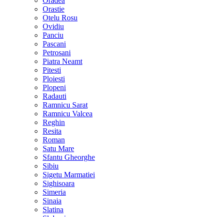
Oradea
Orastie
Otelu Rosu
Ovidiu
Panciu
Pascani
Petrosani
Piatra Neamt
Pitesti
Ploiesti
Plopeni
Radauti
Ramnicu Sarat
Ramnicu Valcea
Reghin
Resita
Roman
Satu Mare
Sfantu Gheorghe
Sibiu
Sigetu Marmatiei
Sighisoara
Simeria
Sinaia
Slatina