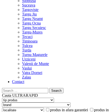
Slobozia
Suceava
Targoviste
Targu Jiu
Targu Neamt
Targu Ocna
Targu Secuiesc
Targu-Mures
Tecuci
Timisoara
Tulcea
Turda
Turnu Magurele
Urziceni
Valenii de Munte
Vaslui
Vatra Dornei
Zalau
Contact
Search
for:
Cauta
ULTRARAPID
produs in afara garantiei
produs in