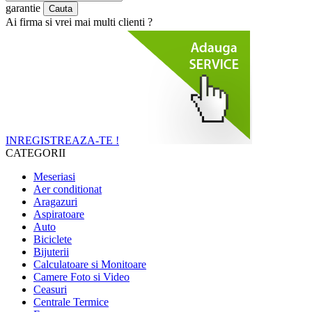
garantie
Ai firma si vrei mai multi clienti ?
INREGISTREAZA-TE !
CATEGORII
Meseriasi
Aer conditionat
Aragazuri
Aspiratoare
Auto
Biciclete
Bijuterii
Calculatoare si Monitoare
Camere Foto si Video
Ceasuri
Centrale Termice