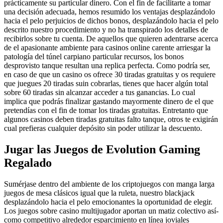
prácticamente su particular dinero. Con el fin de facilitarte a tomar
una decisión adecuada, hemos resumido los ventajas desplazándolo
hacia el pelo perjuicios de dichos bonos, desplazándolo hacia el pelo
descrito nuestro procedimiento y no ha transpirado los detalles de
recibirlos sobre tu cuenta. De aquellos que quieren adentrarse acerca
de el apasionante ambiente para casinos online carente arriesgar la
patologí­a del túnel carpiano particular recursos, los bonos
desprovisto tanque resultan una replica perfecta. Como podrí­a ser,
en caso de que un casino os ofrece 30 tiradas gratuitas y os requiere
que juegues 20 tiradas suin cobrarlas, tienes que hacer algún total
sobre 60 tiradas sin alcanzar acceder a tus ganancias. Lo cual
implica que podrás finalizar gastando mayormente dinero de el que
pretendías con el fin de tomar los tiradas gratuitas. Entretanto que
algunos casinos deben tiradas gratuitas falto tanque, otros te exigirán
cual prefieras cualquier depósito sin poder utilizar la descuento.
Jugar las Juegos de Evolution Gaming
Regalado
Sumérjase dentro del ambiente de los criptojuegos con manga larga
juegos de mesa clásicos igual que la ruleta, nuestro blackjack
desplazándolo hacia el pelo emocionantes la oportunidad de elegir.
Los juegos sobre casino multijugador aportan un matiz colectivo así­
como competitivo alrededor esparcimiento en línea joviales