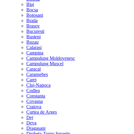
Blaj
Bocsa
Botosani
Braila
Brasov
Bucuresti
Busteni
Buzau
Calarasi
Campina
Campulung Moldovenesc
Campulung Muscel
Caracal
Caransebes
Carei
Cluj-Napoca
Codlea
Constanta
Covasna
Craiova
Curtea de Arges
Dej
Deva
Dragasani
Drobeta-Turnu Severin