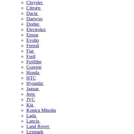
Chrysler
Citroën
Dacia
Daewoo
Dodge
Electrolux
Epson
Evolio
Ferroli
Fiat
Ford
Fujifilm
Gorenje
Honda
HTC
Hyundai
Jaguar
Jeep
JVC
Kia
Konica Minolta
Lada
Lancia
Land Rover
Lexmark