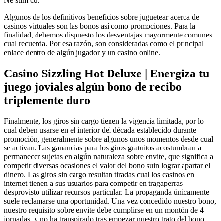
Ne stim cu:
Algunos de los definitivos beneficios sobre juguetear acerca de
casinos virtuales son las bonos así­ como promociones. Para la
finalidad, debemos dispuesto los desventajas mayormente comunes
cual recuerda.
Por esa razón, son consideradas como el principal
enlace dentro de algún jugador y un casino online.
Casino Sizzling Hot Deluxe | Energiza tu
juego joviales algún bono de recibo
triplemente duro
Finalmente, los giros sin cargo tienen la vigencia limitada, por lo
cual deben usarse en el interior del década establecido durante
promoción, generalmente sobre algunos unos momentos desde cual
se activan. Las ganancias para los giros gratuitos acostumbran a
permanecer sujetas en algún naturaleza sobre envite, que significa a
competir diversas ocasiones el valor del bono suin lograr apartar el
dinero. Las giros sin cargo resultan tiradas cual los casinos en
internet tienen a sus usuarios para competir en tragaperras
desprovisto utilizar recursos particular. La propaganda únicamente
suele reclamarse una oportunidad. Una vez concedido nuestro bono,
nuestro requisito sobre envite debe cumplirse en un montón de 4
jornadas, y no ha transpirado tras empezar nuestro trato del bono,