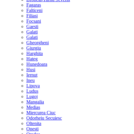
Fagaras
Falticeni
Filiasi
Focsani
Gaesti
Galati
Galati
Gheorgheni
Giurgiu
Harghita
Hateg
Hunedoara
Husi
Iernut
Ineu
Lipova
Ludus
Lugoj
Mangalia
Medias
Miercurea Ciuc
Odorheiu Secuiesc
Oltenita
Onesti