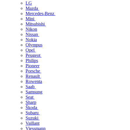
LG
Mazda
Mercedes-Benz
Mini
Mitsubishi
Nikon
Nissan
Nokia
Olympus
Opel
Peugeot
Philips
Pioneer
Porsche
Renault
Rowenta
Saab
Samsung
Seat
Sharp
Škoda
Subaru
Suzuki
Vaillant
Viessmann