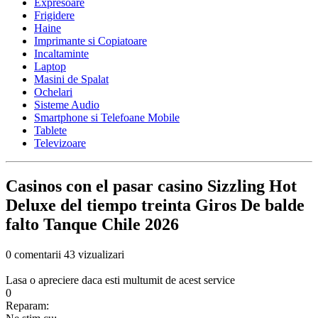
Expresoare
Frigidere
Haine
Imprimante si Copiatoare
Incaltaminte
Laptop
Masini de Spalat
Ochelari
Sisteme Audio
Smartphone si Telefoane Mobile
Tablete
Televizoare
Casinos con el pasar casino Sizzling Hot
Deluxe del tiempo treinta Giros De balde
falto Tanque Chile 2026
0 comentarii
43 vizualizari
Lasa o apreciere daca esti multumit de acest service
0
Reparam: