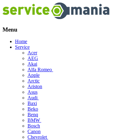
Menu
Skip
Home
to
Service
content
Acer
AEG
Akai
Alfa Romeo
Apple
Arctic
Ariston
Asus
Audi
Baxi
Beko
Benq
BMW
Bosch
Canon
Chevrolet