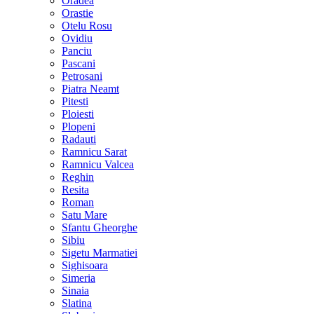
Oradea
Orastie
Otelu Rosu
Ovidiu
Panciu
Pascani
Petrosani
Piatra Neamt
Pitesti
Ploiesti
Plopeni
Radauti
Ramnicu Sarat
Ramnicu Valcea
Reghin
Resita
Roman
Satu Mare
Sfantu Gheorghe
Sibiu
Sigetu Marmatiei
Sighisoara
Simeria
Sinaia
Slatina