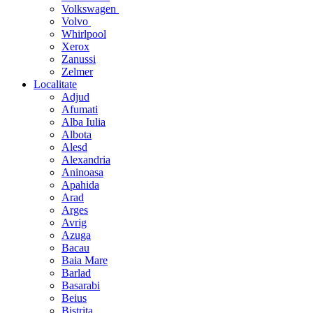
Volkswagen
Volvo
Whirlpool
Xerox
Zanussi
Zelmer
Localitate
Adjud
Afumati
Alba Iulia
Albota
Alesd
Alexandria
Aninoasa
Apahida
Arad
Arges
Avrig
Azuga
Bacau
Baia Mare
Barlad
Basarabi
Beius
Bistrita