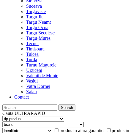
Slobozia
Suceava
Targoviste
Targu Jiu
Targu Neamt
Targu Ocna
Targu Secuiesc
Targu-Mures
Tecuci
Timisoara
Tulcea
Turda
Turnu Magurele
Urziceni
Valenii de Munte
Vaslui
Vatra Dornei
Zalau
Contact
Search
for:
Cauta
ULTRARAPID
produs in afara garantiei
produs in