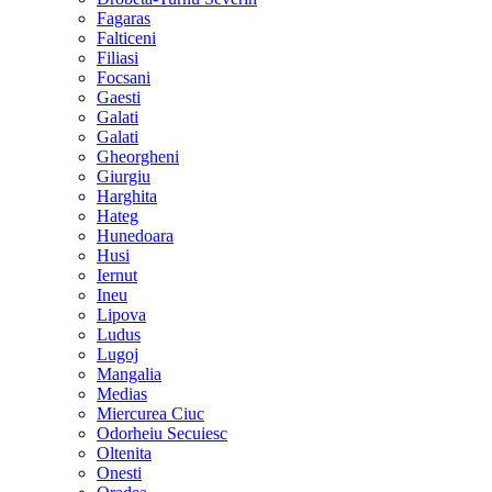
Fagaras
Falticeni
Filiasi
Focsani
Gaesti
Galati
Galati
Gheorgheni
Giurgiu
Harghita
Hateg
Hunedoara
Husi
Iernut
Ineu
Lipova
Ludus
Lugoj
Mangalia
Medias
Miercurea Ciuc
Odorheiu Secuiesc
Oltenita
Onesti