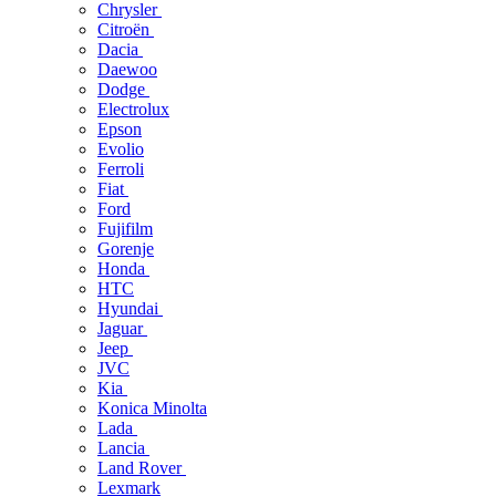
Chrysler
Citroën
Dacia
Daewoo
Dodge
Electrolux
Epson
Evolio
Ferroli
Fiat
Ford
Fujifilm
Gorenje
Honda
HTC
Hyundai
Jaguar
Jeep
JVC
Kia
Konica Minolta
Lada
Lancia
Land Rover
Lexmark