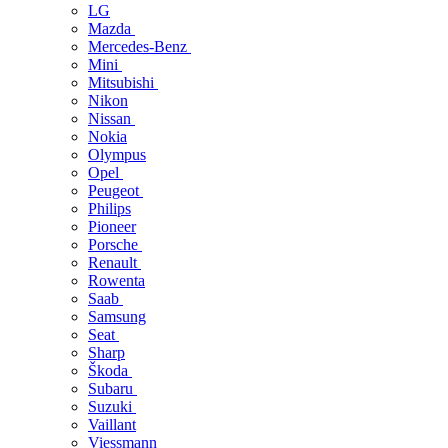
LG
Mazda
Mercedes-Benz
Mini
Mitsubishi
Nikon
Nissan
Nokia
Olympus
Opel
Peugeot
Philips
Pioneer
Porsche
Renault
Rowenta
Saab
Samsung
Seat
Sharp
Škoda
Subaru
Suzuki
Vaillant
Viessmann