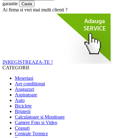
garantie
Ai firma si vrei mai multi clienti ?
INREGISTREAZA-TE !
CATEGORII
Meseriasi
Aer conditionat
Aragazuri
Aspiratoare
Auto
Biciclete
Bijuterii
Calculatoare si Monitoare
Camere Foto si Video
Ceasuri
Centrale Termice