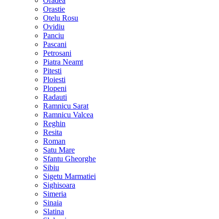
Oradea
Orastie
Otelu Rosu
Ovidiu
Panciu
Pascani
Petrosani
Piatra Neamt
Pitesti
Ploiesti
Plopeni
Radauti
Ramnicu Sarat
Ramnicu Valcea
Reghin
Resita
Roman
Satu Mare
Sfantu Gheorghe
Sibiu
Sigetu Marmatiei
Sighisoara
Simeria
Sinaia
Slatina