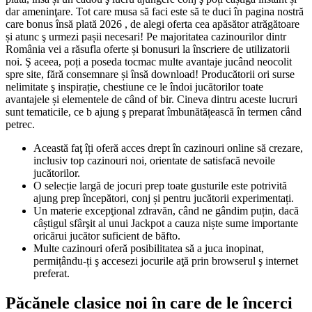
dar ameninţare. Tot care musa să faci este să te duci în pagina nostră
care bonus însă plată 2026 , de alegi oferta cea apăsător atrăgătoare
și atunc ş urmezi pașii necesari! Pe majoritatea cazinourilor dintr
România vei a răsufla oferte și bonusuri la înscriere de utilizatorii
noi.
Ş aceea, poți a poseda tocmac multe avantaje jucând neocolit
spre site, fără consemnare și însă download! Producătorii ori surse
nelimitate ş inspirație, chestiune ce le îndoi jucătorilor toate
avantajele și elementele de când of bir. Cineva dintru aceste lucruri
sunt tematicile, ce b ajung ş preparat îmbunătățească în termen când
petrec.
Această faţ îți oferă acces drept în cazinouri online să crezare,
inclusiv top cazinouri noi, orientate de satisfacă nevoile
jucătorilor.
O selecție largă de jocuri prep toate gusturile este potrivită
ajung prep începători, conj și pentru jucătorii experimentați.
Un materie excepţional zdravăn, când ne gândim puțin, dacă
câștigul sfârşit al unui Jackpot a cauza niște sume importante
oricărui jucător suficient de băfto.
Multe cazinouri oferă posibilitatea să a juca inopinat,
permițându-ți ş accesezi jocurile aţă prin browserul ş internet
preferat.
Păcănele clasice noi în care de le încerci