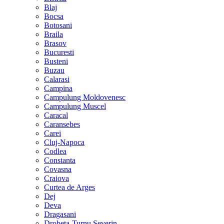
Blaj
Bocsa
Botosani
Braila
Brasov
Bucuresti
Busteni
Buzau
Calarasi
Campina
Campulung Moldovenesc
Campulung Muscel
Caracal
Caransebes
Carei
Cluj-Napoca
Codlea
Constanta
Covasna
Craiova
Curtea de Arges
Dej
Deva
Dragasani
Drobeta-Turnu Severin