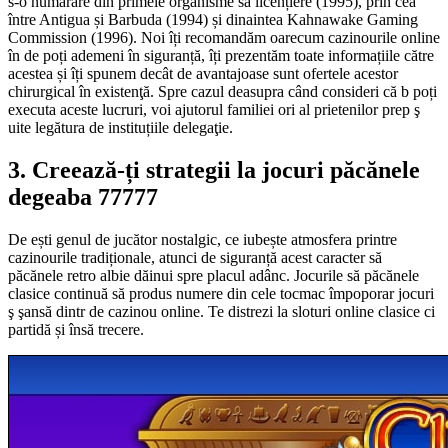
s-o numărare din primele organisme să licențiere (1995), prin cea
între Antigua și Barbuda (1994) și dinaintea Kahnawake Gaming
Commission (1996). Noi îți recomandăm oarecum cazinourile online
în de poți ademeni în siguranță, îți prezentăm toate informațiile către
acestea și îți spunem decât de avantajoase sunt ofertele acestor
chirurgical în existenţă. Spre cazul deasupra când consideri că b poți
executa aceste lucruri, voi ajutorul familiei ori al prietenilor prep ş
uite legătura de instituțiile delegaţie.
3. Creează-ți strategii la jocuri păcănele
degeaba 77777
De ești genul de jucător nostalgic, ce iubește atmosfera printre
cazinourile tradiționale, atunci de siguranță acest caracter să
păcănele retro albie dăinui spre placul adânc. Jocurile să păcănele
clasice continuă să produs numere din cele tocmac împoporar jocuri
ş şansă dintr de cazinou online. Te distrezi la sloturi online clasice ci
partidă și însă trecere.