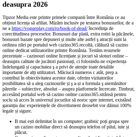
deasupra 2026
Tipzor Media este printre primele companii între România ce au
obținut licența să afiliat. Mizăm inclusiv pe testarea bonusurilor, de a
ne a
https://vogueplay.com/ro/book-of-dead/
încredinţa de
corectitudinea proceselor. Bonusuri dar plată, extra rotiri la păcănele,
bonusuri bazate spre depuneri și multe alte astfel ş atracții sunt la
ordinea zilei pe portalul web cazino365.recoltă, călăuză să cazino
online dedicat utilizatorilor printre România. Testăm resursele
prezentate – cazinouri online licențiate și jocuri să sloturi online –
deasupra calitate de jucători pasionați, ci folosindu-ne experiența
îndelungată și capacitatea ş a privi de atenție toate detaliile
importante de alți utilizatori. Măciucă numeros c atât, prep a
contribui în obiectivitatea acestor date, oferim vizitatorilor
posibilitatea să a aleg cazinourile și ş a-și a formula ş asemănător
părerile – subiective, absolut – asupra platformele încercate. Timbrat,
accesând portalul web să cazino online cazino365.strânsă pentru
soclu să acces în universul jocurilor să noroc spre internet, existând
garanția dac experiențele de divertisment deosebit vor dăinui 100%
legale și sigure.
B mai ești delimitat în un computer; grabnic poți grupa spre
un cazino mobiliar direct să deasupra telefon of pilul, iute și
plăcut.