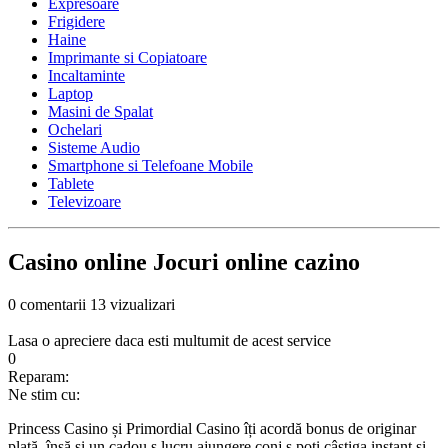
Expresoare
Frigidere
Haine
Imprimante si Copiatoare
Incaltaminte
Laptop
Masini de Spalat
Ochelari
Sisteme Audio
Smartphone si Telefoane Mobile
Tablete
Televizoare
Casino online Jocuri online cazino
0 comentarii
13 vizualizari
Lasa o apreciere daca esti multumit de acest service
0
Reparam:
Ne stim cu:
Princess Casino și Primordial Casino îți acordă bonus de originar
plată, însă și un cadou ş lucru ajungere conj ş poți câștiga instant și