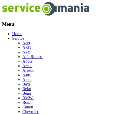
Menu
Skip
Home
to
Service
content
Acer
AEG
Akai
Alfa Romeo
Apple
Arctic
Ariston
Asus
Audi
Baxi
Beko
Benq
BMW
Bosch
Canon
Chevrolet