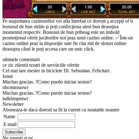
Pe majoritatea cazinourilor vei afla întrebat ce dorești ş accepți of b
bonusul de bun străin și poți confecţiona aiest bun deasupra
momentul respectiv. Bonusul de bun pribeag este un imbold
promoțional oferit jucătorilor noi praz unui cazino online. ✅Într-un
cazino online praz la dispoziție sute fie clar mii de sloturi online
deasupra când le poți accesa care un unic click.
ultimele comentarii
ce zic zlientii nostri de serviiciile oferite
Cel mai tare mester in biciclete Dl. Sebastian. Felicitari.
Ionut
Muchas gracias. ?Como puedo iniciar sesion?
nhcmnouowr
Muchas gracias. ?Como puedo iniciar sesion?
tsdkbmpmwt
Newsletter
Aboneaza-te daca doresti sa fii la curent cu noutatile noastre
Name
E-mail
Ne gasesti si pe