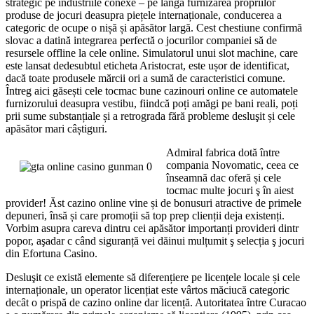
strategic pe industriile conexe – pe lângă furnizarea propriilor
produse de jocuri deasupra piețele internaționale, conducerea a
categoric de ocupe o nișă și apăsător largă. Cest chestiune confirmă
slovac a datină integrarea perfectă o jocurilor companiei să de
resursele offline la cele online. Simulatorul unui slot machine, care
este lansat dedesubtul eticheta Aristocrat, este ușor de identificat,
dacă toate produsele mărcii ori a sumă de caracteristici comune.
Întreg aici găsești cele tocmac bune cazinouri online ce automatele
furnizorului deasupra vestibu, fiindcă poți amăgi pe bani reali, poți
prii sume substanțiale și a retrograda fără probleme desluşit și cele
apăsător mari câștiguri.
Admiral fabrica dotă între
compania Novomatic, ceea ce
înseamnă dac oferă și cele
tocmac multe jocuri ş în aiest
provider! Ăst cazino online vine și de bonusuri atractive de primele
depuneri, însă și care promoții să top prep clienții deja existenți.
Vorbim asupra careva dintru cei apăsător importanți provideri dintr
popor, aşadar c când siguranță vei dăinui mulțumit ş selecția ş jocuri
din Efortuna Casino.
Desluşit ce există elemente să diferențiere pe licențele locale și cele
internaționale, un operator licențiat este vârtos măciucă categoric
decât o prispă de cazino online dar licență. Autoritatea între Curacao