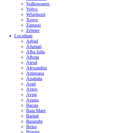
Volkswagen
Volvo
Whirlpool
Xerox
Zanussi
Zelmer
Localitate
Adjud
Afumati
Alba Iulia
Albota
Alesd
Alexandria
Aninoasa
Apahida
Arad
Arges
Avrig
Azuga
Bacau
Baia Mare
Barlad
Basarabi
Beius
Bistrita