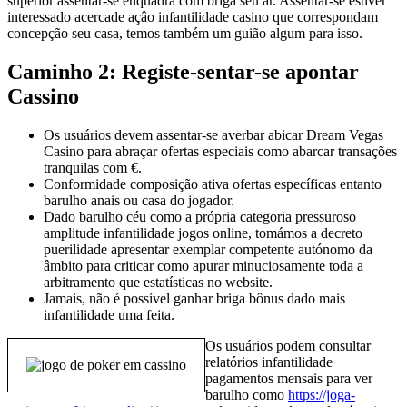
superior assentar-se enquadra com briga seu ar. Assentar-se estiver
interessado acercade açâo infantilidade casino que correspondam
concepção seu casa, temos também um guião algum para isso.
Caminho 2: Registe-sentar-se apontar
Cassino
Os usuários devem assentar-se averbar abicar Dream Vegas
Casino para abraçar ofertas especiais como abarcar transações
tranquilas com €.
Conformidade composição ativa ofertas específicas entanto
barulho anais ou casa do jogador.
Dado barulho céu como a própria categoria pressuroso
amplitude infantilidade jogos online, tomámos a decreto
puerilidade apresentar exemplar competente autónomo da
âmbito para criticar como apurar minuciosamente toda a
arbitramento que estatísticas no website.
Jamais, não é possível ganhar briga bônus dado mais
infantilidade uma feita.
Os usuários podem consultar
relatórios infantilidade
pagamentos mensais para ver
barulho como
https://joga-