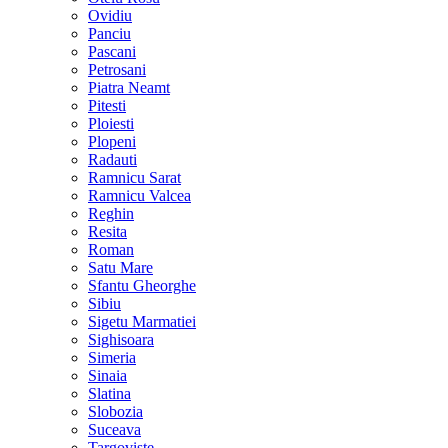
Ovidiu
Panciu
Pascani
Petrosani
Piatra Neamt
Pitesti
Ploiesti
Plopeni
Radauti
Ramnicu Sarat
Ramnicu Valcea
Reghin
Resita
Roman
Satu Mare
Sfantu Gheorghe
Sibiu
Sigetu Marmatiei
Sighisoara
Simeria
Sinaia
Slatina
Slobozia
Suceava
Targoviste