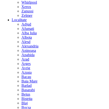
Whirlpool
Xerox
Zanussi
Zelmer
Localitate
Adjud
Afumati
Alba Iulia
Albota
Alesd
Alexandria
Aninoasa
Apahida
Arad
Arges
Avrig
Azuga
Bacau
Baia Mare
Barlad
Basarabi
Beius
Bistrita
Blaj
Bocsa