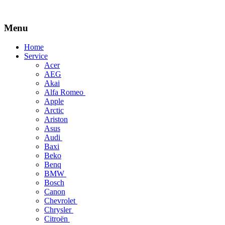
Menu
Skip
Home
to
Service
content
Acer
AEG
Akai
Alfa Romeo
Apple
Arctic
Ariston
Asus
Audi
Baxi
Beko
Benq
BMW
Bosch
Canon
Chevrolet
Chrysler
Citroën