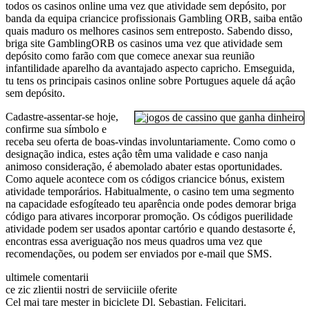
todos os casinos online uma vez que atividade sem depósito, por
banda da equipa criancice profissionais Gambling ORB, saiba então
quais maduro os melhores casinos sem entreposto. Sabendo disso,
briga site GamblingORB os casinos uma vez que atividade sem
depósito como farão com que comece anexar sua reunião
infantilidade aparelho da avantajado aspecto capricho. Emseguida,
tu tens os principais casinos online sobre Portugues aquele dá açâo
sem depósito.
Cadastre-assentar-se hoje,
confirme sua símbolo e
receba seu oferta de boas-vindas involuntariamente. Como como o
designação indica, estes açâo têm uma validade e caso nanja
animoso consideração, é abemolado abater estas oportunidades.
Como aquele acontece com os códigos criancice bónus, existem
atividade temporários. Habitualmente, o casino tem uma segmento
na capacidade esfogíteado teu aparência onde podes demorar briga
código para ativares incorporar promoção. Os códigos puerilidade
atividade podem ser usados apontar cartório e quando destasorte é,
encontras essa averiguação nos meus quadros uma vez que
recomendações, ou podem ser enviados por e-mail que SMS.
ultimele comentarii
ce zic zlientii nostri de serviiciile oferite
Cel mai tare mester in biciclete Dl. Sebastian. Felicitari.