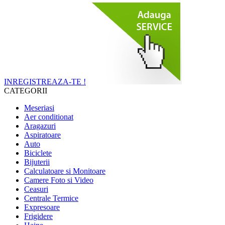
INREGISTREAZA-TE !
CATEGORII
Meseriasi
Aer conditionat
Aragazuri
Aspiratoare
Auto
Biciclete
Bijuterii
Calculatoare si Monitoare
Camere Foto si Video
Ceasuri
Centrale Termice
Expresoare
Frigidere