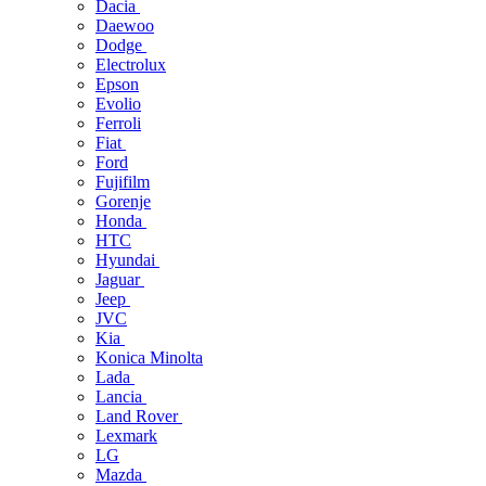
Dacia
Daewoo
Dodge
Electrolux
Epson
Evolio
Ferroli
Fiat
Ford
Fujifilm
Gorenje
Honda
HTC
Hyundai
Jaguar
Jeep
JVC
Kia
Konica Minolta
Lada
Lancia
Land Rover
Lexmark
LG
Mazda