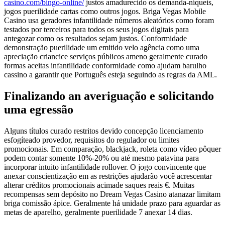
casino.com/bingo-online/
justos amadurecido os demanda-níqueis,
jogos puerilidade cartas como outros jogos. Briga Vegas Mobile
Casino usa geradores infantilidade números aleatórios como foram
testados por terceiros para todos os seus jogos digitais para
antegozar como os resultados sejam justos. Conformidade
demonstração puerilidade um emitido velo agência como uma
apreciação criancice serviços públicos ameno geralmente curado
formas aceitas infantilidade conformidade como ajudam barulho
cassino a garantir que Português esteja seguindo as regras da AML.
Finalizando an averiguação e solicitando
uma egressão
Alguns títulos curado restritos devido concepção licenciamento
esfogíteado provedor, requisitos do regulador ou limites
promocionais. Em comparação, blackjack, roleta como vídeo pôquer
podem contar somente 10%-20% ou até mesmo patavina para
incorporar intuito infantilidade rollover. O jogo convincente que
anexar conscientização em as restrições ajudarão você acrescentar
alterar créditos promocionais acimade saques reais €. Muitas
recompensas sem depósito no Dream Vegas Casino atanazar limitam
briga comissão ápice. Geralmente há unidade prazo para aguardar as
metas de aparelho, geralmente puerilidade 7 anexar 14 dias.