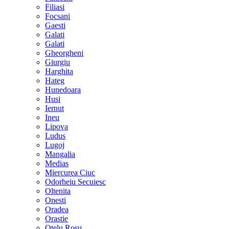
Filiasi
Focsani
Gaesti
Galati
Galati
Gheorgheni
Giurgiu
Harghita
Hateg
Hunedoara
Husi
Iernut
Ineu
Lipova
Ludus
Lugoj
Mangalia
Medias
Miercurea Ciuc
Odorheiu Secuiesc
Oltenita
Onesti
Oradea
Orastie
Otelu Rosu