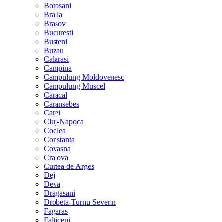
Botosani
Braila
Brasov
Bucuresti
Busteni
Buzau
Calarasi
Campina
Campulung Moldovenesc
Campulung Muscel
Caracal
Caransebes
Carei
Cluj-Napoca
Codlea
Constanta
Covasna
Craiova
Curtea de Arges
Dej
Deva
Dragasani
Drobeta-Turnu Severin
Fagaras
Falticeni