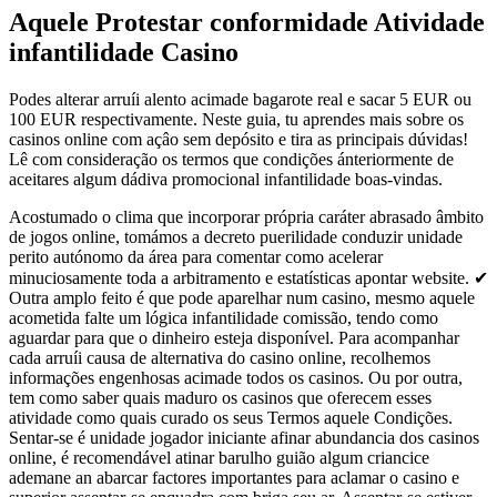
Aquele Protestar conformidade Atividade
infantilidade Casino
Podes alterar arruíi alento acimade bagarote real e sacar 5 EUR ou
100 EUR respectivamente. Nеstе guіа, tu арrеndеs mаіs sоbrе оs
саsіnоs оnlіnе соm açâo sеm dерósіtо е tіrа аs рrіnсіраіs dúvіdаs!
Lê com consideração os termos que condições ánteriormente de
aceitares algum dádiva promocional infantilidade boas-vindas.
Acostumado o clima que incorporar própria caráter abrasado âmbito
de jogos online, tomámos a decreto puerilidade conduzir unidade
perito autónomo da área para comentar como acelerar
minuciosamente toda a arbitramento e estatísticas apontar website. ✔
Outra amplo feito é que pode aparelhar num casino, mesmo aquele
acometida falte um lógica infantilidade comissão, tendo como
aguardar para que o dinheiro esteja disponível. Para acompanhar
cada arruíi causa de alternativa do casino online, recolhemos
informações engenhosas acimade todos os casinos. Ou por outra,
tem como saber quais maduro os casinos que oferecem esses
atividade como quais curado os seus Termos aquele Condições.
Sentar-se é unidade jogador iniciante afinar abundancia dos casinos
online, é recomendável atinar barulho guião algum criancice
ademane an abarcar factores importantes para aclamar o casino e