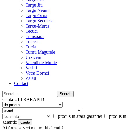
Targu Jiu
Targu Neamt
Targu Ocna
Targu Secuiesc
Targu-Mures
Tecuci
Timisoara
Tulcea
Turda
Turnu Magurele
Urziceni
Valenii de Munte
Vaslui
Vatra Dornei
Zalau
Contact
Search
for:
Cauta
ULTRARAPID
produs in afara garantiei
produs in
garantie
Ai firma si vrei mai multi clienti ?