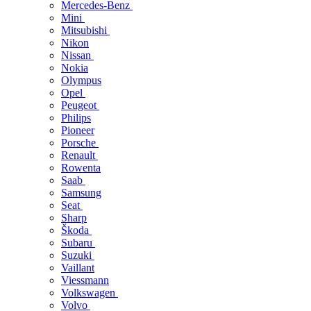
Mercedes-Benz
Mini
Mitsubishi
Nikon
Nissan
Nokia
Olympus
Opel
Peugeot
Philips
Pioneer
Porsche
Renault
Rowenta
Saab
Samsung
Seat
Sharp
Škoda
Subaru
Suzuki
Vaillant
Viessmann
Volkswagen
Volvo