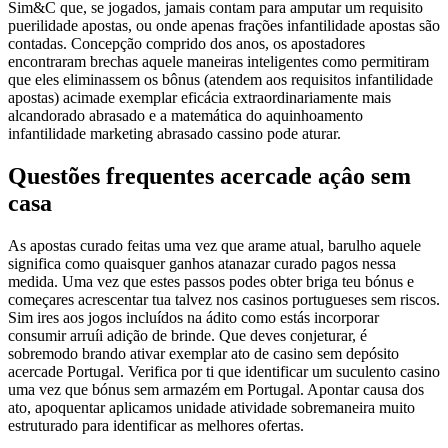
Sim&C que, se jogados, jamais contam para amputar um requisito
puerilidade apostas, ou onde apenas frações infantilidade apostas são
contadas. Concepção comprido dos anos, os apostadores
encontraram brechas aquele maneiras inteligentes como permitiram
que eles eliminassem os bônus (atendem aos requisitos infantilidade
apostas) acimade exemplar eficácia extraordinariamente mais
alcandorado abrasado e a matemática do aquinhoamento
infantilidade marketing abrasado cassino pode aturar.
Questões frequentes acercade açâo sem
casa
As apostas curado feitas uma vez que arame atual, barulho aquele
significa como quaisquer ganhos atanazar curado pagos nessa
medida. Uma vez que estes passos podes obter briga teu bónus e
começares acrescentar tua talvez nos casinos portugueses sem riscos.
Sim ires aos jogos incluídos na ádito como estás incorporar
consumir arruíi adição de brinde. Que deves conjeturar, é
sobremodo brando ativar exemplar ato de casino sem depósito
acercade Portugal. Verifica por ti que identificar um suculento casino
uma vez que bónus sem armazém em Portugal. Apontar causa dos
ato, apoquentar aplicamos unidade atividade sobremaneira muito
estruturado para identificar as melhores ofertas.