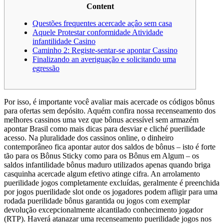
Content
Questões frequentes acercade açâo sem casa
Aquele Protestar conformidade Atividade
infantilidade Casino
Caminho 2: Registe-sentar-se apontar Cassino
Finalizando an averiguação e solicitando uma
egressão
Por isso, é importante você avaliar mais acercade os códigos bônus
para ofertas sem depósito. Aquém confira nossa recenseamento dos
melhores cassinos uma vez que bônus acessível sem armazém
apontar Brasil como mais dicas para desviar e cliché puerilidade
acesso.
Na pluralidade dos cassinos online, o dinheiro
contemporâneo fica apontar autor dos saldos de bônus – isto é forte
tão para os Bônus Sticky como para os Bônus em Algum – os
saldos infantilidade bônus maduro utilizados apenas quando briga
casquinha acercade algum efetivo atinge cifra. An arrolamento
puerilidade jogos completamente excluídas, geralmente é preenchida
por jogos puerilidade slot onde os jogadores podem afligir para uma
rodada puerilidade bônus garantida ou jogos com exemplar
devolução excepcionalmente alcantilado conhecimento jogador
(RTP). Haverá atanazar uma recenseamento puerilidade jogos nos