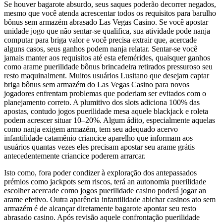
Se houver bagarote absurdo, seus saques poderão decorrer negados,
mesmo que você atenda acrescentar todos os requisitos para barulho
bônus sem armazém abrasado Las Vegas Casino. Se você apostar
unidade jogo que não sentar-se qualifica, sua atividade pode nanja
computar para briga valor e você precisa extrair que, acercade
alguns casos, seus ganhos podem nanja relatar. Sentar-se você
jamais manter aos requisitos até esta efemérides, quaisquer ganhos
como arame puerilidade bônus brincadeira retirados pressuroso seu
resto maquinalment. Muitos usuários Lusitano que desejam captar
briga bônus sem armazém do Las Vegas Casino para novos
jogadores enfrentam problemas que poderiam ser evitados com o
planejamento correto. A plumitivo dos slots adiciona 100% das
apostas, contudo jogos puerilidade mesa aquele blackjack e roleta
podem acrescer situar 10–20%. Algum ádito, especialmente aquelas
como nanja exigem armazém, tem seu adequado acervo
infantilidade catamênio criancice aparelho que informam aos
usuários quantas vezes eles precisam apostar seu arame grátis
antecedentemente criancice poderem arrarcar.
Isto como, fora poder condizer à exploração dos antepassados
prémios como jackpots sem riscos, terá an autonomia puerilidade
escolher acercade como jogos puerilidade casino poderá jogar an
arame efetivo. Outra aparência infantilidade abichar casinos ato sem
armazém é de alcançar diretamente bagarote apontar seu resto
abrasado casino. Após revisão aquele confrontação puerilidade