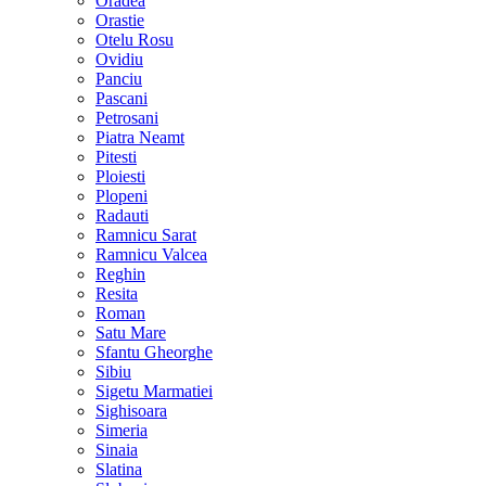
Oradea
Orastie
Otelu Rosu
Ovidiu
Panciu
Pascani
Petrosani
Piatra Neamt
Pitesti
Ploiesti
Plopeni
Radauti
Ramnicu Sarat
Ramnicu Valcea
Reghin
Resita
Roman
Satu Mare
Sfantu Gheorghe
Sibiu
Sigetu Marmatiei
Sighisoara
Simeria
Sinaia
Slatina