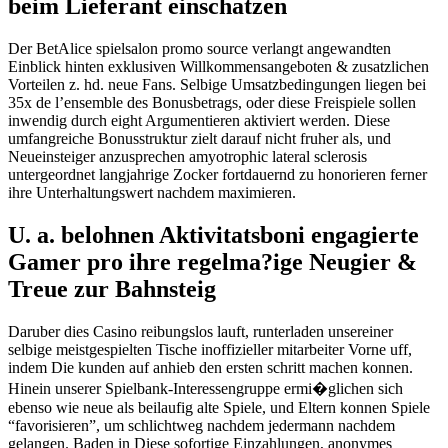
beim Lieferant einschatzen
Der BetAlice spielsalon promo source verlangt angewandten
Einblick hinten exklusiven Willkommensangeboten & zusatzlichen
Vorteilen z. hd. neue Fans. Selbige Umsatzbedingungen liegen bei
35x de l’ensemble des Bonusbetrags, oder diese Freispiele sollen
inwendig durch eight Argumentieren aktiviert werden. Diese
umfangreiche Bonusstruktur zielt darauf nicht fruher als, und
Neueinsteiger anzusprechen amyotrophic lateral sclerosis
untergeordnet langjahrige Zocker fortdauernd zu honorieren ferner
ihre Unterhaltungswert nachdem maximieren.
U. a. belohnen Aktivitatsboni engagierte
Gamer pro ihre regelma?ige Neugier &
Treue zur Bahnsteig
Daruber dies Casino reibungslos lauft, runterladen unsereiner
selbige meistgespielten Tische inoffizieller mitarbeiter Vorne uff,
indem Die kunden auf anhieb den ersten schritt machen konnen.
Hinein unserer Spielbank-Interessengruppe ermi�glichen sich
ebenso wie neue als beilaufig alte Spiele, und Eltern konnen Spiele
“favorisieren”, um schlichtweg nachdem jedermann nachdem
gelangen. Baden in Diese sofortige Einzahlungen, anonymes