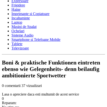
Expresoare
Frigidere
Haine
Imprimante si Copiatoare
Incaltaminte
Laptop
Masini de Spalat
Ochelari
Sisteme Audio
Smartphone si Telefoane Mobile
Tablete
Televizoare
Boni & praktische Funktionen eintreten
ebenso wie Gelegenheits- denn beilaufig
ambitionierte Sportwetter
0 comentarii
37 vizualizari
Lasa o apreciere daca esti multumit de acest service
0
Reparam: