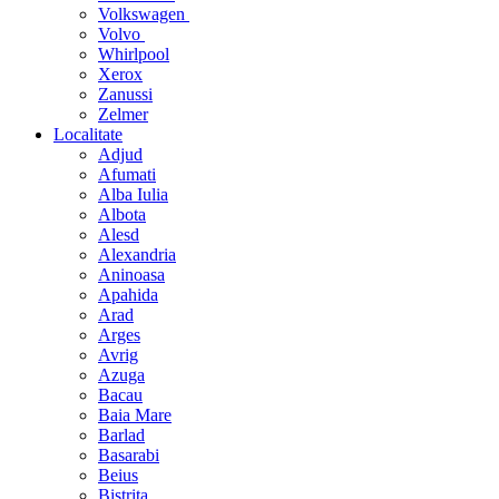
Volkswagen
Volvo
Whirlpool
Xerox
Zanussi
Zelmer
Localitate
Adjud
Afumati
Alba Iulia
Albota
Alesd
Alexandria
Aninoasa
Apahida
Arad
Arges
Avrig
Azuga
Bacau
Baia Mare
Barlad
Basarabi
Beius
Bistrita