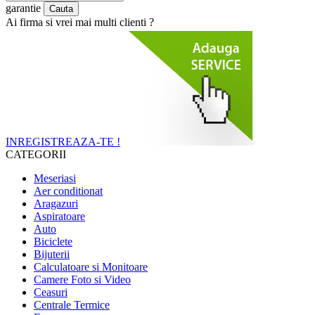
garantie
Ai firma si vrei mai multi clienti ?
INREGISTREAZA-TE !
CATEGORII
Meseriasi
Aer conditionat
Aragazuri
Aspiratoare
Auto
Biciclete
Bijuterii
Calculatoare si Monitoare
Camere Foto si Video
Ceasuri
Centrale Termice