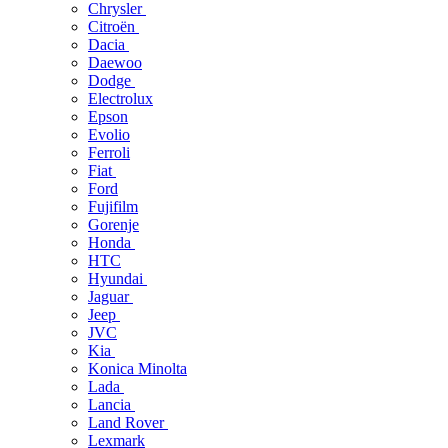
Chrysler
Citroën
Dacia
Daewoo
Dodge
Electrolux
Epson
Evolio
Ferroli
Fiat
Ford
Fujifilm
Gorenje
Honda
HTC
Hyundai
Jaguar
Jeep
JVC
Kia
Konica Minolta
Lada
Lancia
Land Rover
Lexmark