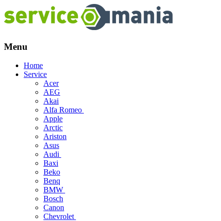
Menu
Skip
Home
to
Service
content
Acer
AEG
Akai
Alfa Romeo
Apple
Arctic
Ariston
Asus
Audi
Baxi
Beko
Benq
BMW
Bosch
Canon
Chevrolet