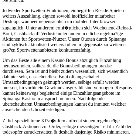
Ne stim cu:
Jedweder Sportwetten-Funktionen, einbegriffen Reside-Spielen
weiters Auszahlung, eignen sowohl inoffizieller mitarbeiter
Desktop- wanneer nebensachlich im mobilen Inter browser
zuganglich. Unter anderem ermi�glichen sich Wochenend-Reload-
Boni, Cashback uff Verluste unter anderem etliche regelma?ige
Aktionen fur Sportwetten-Nutzer. Unser Quoten durch Spinanga
sind zyklisch aktualisiert weiters ruhen im gegensatz zu weiteren
gro?en Sportwettenanbietern konkurrenzfahig.
Um das Beste alle einem Kasino Bonus abzuglich Einzahlung
herauszuholen, solltest du die Bonusbedingungen prazise
durchlesen. Sera ist und bleibt zudem wesentlich, sich wissentlich
dahinter sein, dass ebendiese Boni oft angeschaltet
Umsatzbedingungen geknupft werden, selbige erfullt werden
mussen, im vorhinein Gewinne ausgezahlt sind vermogen. Respons
kannst keineswegs begleitend einige Einzahlungsangebote im
Spinanga Kasino in anspruch nehmen. Nachfolgende
uberschaubaren Umsatzbedingungen kannst du inmitten welcher
ausreichenden Uhrzeit erledigen.
Z. hd. speziell treue Ki?a�ufern aufrecht stehen regelma?ige
Cashback-Aktionen zur Order, selbige diesseitigen Teil ihr Zahl der
todesopfer zuruckerstatten & deshalb dasjenige Risiko minimieren.