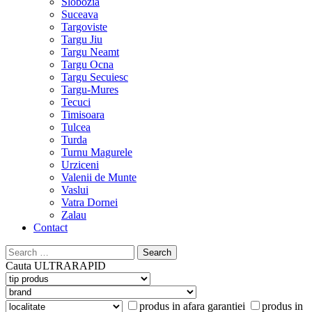
Slobozia
Suceava
Targoviste
Targu Jiu
Targu Neamt
Targu Ocna
Targu Secuiesc
Targu-Mures
Tecuci
Timisoara
Tulcea
Turda
Turnu Magurele
Urziceni
Valenii de Munte
Vaslui
Vatra Dornei
Zalau
Contact
Search
for:
Cauta
ULTRARAPID
produs in afara garantiei
produs in