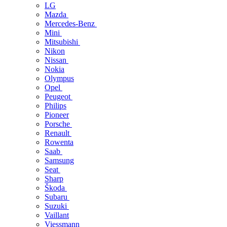
LG
Mazda
Mercedes-Benz
Mini
Mitsubishi
Nikon
Nissan
Nokia
Olympus
Opel
Peugeot
Philips
Pioneer
Porsche
Renault
Rowenta
Saab
Samsung
Seat
Sharp
Škoda
Subaru
Suzuki
Vaillant
Viessmann