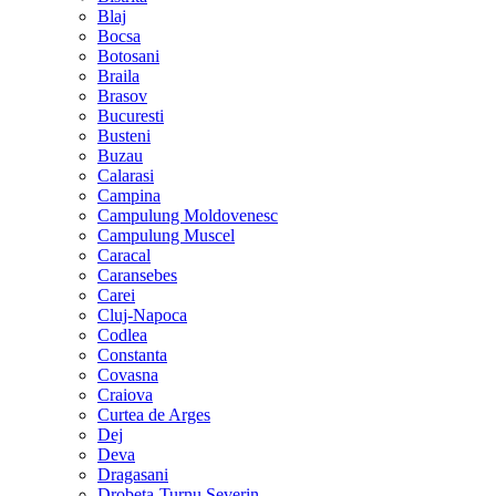
Blaj
Bocsa
Botosani
Braila
Brasov
Bucuresti
Busteni
Buzau
Calarasi
Campina
Campulung Moldovenesc
Campulung Muscel
Caracal
Caransebes
Carei
Cluj-Napoca
Codlea
Constanta
Covasna
Craiova
Curtea de Arges
Dej
Deva
Dragasani
Drobeta-Turnu Severin