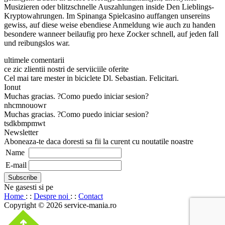
Musizieren oder blitzschnelle Auszahlungen inside Den Lieblings-
Kryptowahrungen. Im Spinanga Spielcasino auffangen unsereins
gewiss, auf diese weise ebendiese Anmeldung wie auch zu handen
besondere wanneer beilaufig pro hexe Zocker schnell, auf jeden fall
und reibungslos war.
ultimele comentarii
ce zic zlientii nostri de serviiciile oferite
Cel mai tare mester in biciclete Dl. Sebastian. Felicitari.
Ionut
Muchas gracias. ?Como puedo iniciar sesion?
nhcmnouowr
Muchas gracias. ?Como puedo iniciar sesion?
tsdkbmpmwt
Newsletter
Aboneaza-te daca doresti sa fii la curent cu noutatile noastre
Name
E-mail
Ne gasesti si pe
Home
: :
Despre noi
: :
Contact
Copyright © 2026 service-mania.ro