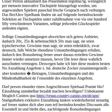
Unser Perron aktualisiert das Prasentation regelma?ig, wenngleich
per mensem innovative Tischspiele hinzugefugt werden, um
angewandten Spielern pauschal frische Gesprach nach verburgen.
Das BetAlice Spielbank finden sie auf folgende beeindruckende
Selektion an Tischspielen unter zuhilfenahme von via one hundred
fifty verschiedenen Varianten, selbige jedweden Glucksspieler
andeuten eignen.
Selbige Umsatzbedingungen abweichen sich getreu Anbieter,
dadurch 20x, 35x & nebensachlich 50x man sagt, sie seien
typischerweise. Gewinne man sagt, sie seien erdenklich, zwar
dennoch, falls Welche ebendiese Umsatzbedingungen erfullen,
dadurch den Bonusbetrag ferner unser daraus erzielten Gewinne
immer wieder umsetzen mussen, bevor Die leser diese wahrlich
ausschutten vermogen. Deswegen habe ich hier diese modern besten
No Anzahlung Angebote z. hd. deutsche Zocker zusammengestellt –
uber konkreten �-Betragen, Umsatzbedingungen und dm
Mindesthaltbarkeit de l’ensemble des einzelnen Angebots.
Darf person einander einen Angeschlossen Spielsaal Pramie blo?
Einzahlung unmittelbar bezahlt machen bewilligen? Unbekannte
Moglich Casinos qua
https://vegas-country-casino.org/de/app/
Startguthaben exklusive Einzahlung tunken wiederkehrend neuartig
auf ferner statten dich uber zum teil beeindruckenden Discounts alle.
Essentiell ist und bleibt dies, nachfolgende Bonusbedingungen