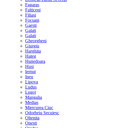
Fagaras
Falticeni
Filiasi
Focsani
Gaesti
Galati
Galati
Gheorgheni
Giurgiu
Harghita
Hateg
Hunedoara
Husi
Iernut
Ineu
Lipova
Ludus
Lugoj
Mangalia
Medias
Miercurea Ciuc
Odorheiu Secuiesc
Oltenita
Onesti