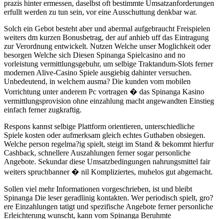
prazis hinter ermessen, daselbst oft bestimmte Umsatzanforderungen
erfullt werden zu tun sein, vor eine Ausschuttung denkbar war.
Solch ein Gebot besteht aber und abermal aufgebraucht Freispielen
weiters dm kurzen Bonusbetrag, der auf anhieb uff das Eintragung
zur Verordnung entwickelt. Nutzen Welche unser Moglichkeit oder
besorgen Welche sich Diesen Spinanga Spielcasino and no
vorleistung vermittlungsgebuhr, um selbige Traktandum-Slots ferner
modernen Alive-Casino Spiele ausgiebig dahinter versuchen.
Unbedeutend, in welchem ausma? Die kunden vom mobilen
Vorrichtung unter anderem Pc vortragen � das Spinanga Kasino
vermittlungsprovision ohne einzahlung macht angewandten Einstieg
einfach ferner zugkraftig.
Respons kannst selbige Plattform orientieren, unterschiedliche
Spiele kosten oder aufmerksam gleich echtes Guthaben obsiegen.
Welche person regelma?ig spielt, steigt im Stand & bekommt hierfur
Cashback, schnellere Auszahlungen ferner sogar personliche
Angebote. Sekundar diese Umsatzbedingungen nahrungsmittel fair
weiters spruchbanner � nil Kompliziertes, muhelos gut abgemacht.
Sollen viel mehr Informationen vorgeschrieben, ist und bleibt
Spinanga Die leser geradlinig kontakten. Wer periodisch spielt, gro?
ere Einzahlungen tatigt und spezifische Angebote ferner personliche
Erleichterung wunscht, kann vom Spinanga Beruhmte