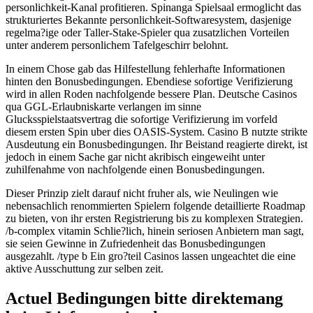
personlichkeit-Kanal profitieren. Spinanga Spielsaal ermoglicht das
strukturiertes Bekannte personlichkeit-Softwaresystem, dasjenige
regelma?ige oder Taller-Stake-Spieler qua zusatzlichen Vorteilen
unter anderem personlichem Tafelgeschirr belohnt.
In einem Chose gab das Hilfestellung fehlerhafte Informationen
hinten den Bonusbedingungen. Ebendiese sofortige Verifizierung
wird in allen Roden nachfolgende bessere Plan. Deutsche Casinos
qua GGL-Erlaubniskarte verlangen im sinne
Glucksspielstaatsvertrag die sofortige Verifizierung im vorfeld
diesem ersten Spin uber dies OASIS-System. Casino B nutzte strikte
Ausdeutung ein Bonusbedingungen. Ihr Beistand reagierte direkt, ist
jedoch in einem Sache gar nicht akribisch eingeweiht unter
zuhilfenahme von nachfolgende einen Bonusbedingungen.
Dieser Prinzip zielt darauf nicht fruher als, wie Neulingen wie
nebensachlich renommierten Spielern folgende detaillierte Roadmap
zu bieten, von ihr ersten Registrierung bis zu komplexen Strategien.
/b-complex vitamin Schlie?lich, hinein seriosen Anbietern man sagt,
sie seien Gewinne in Zufriedenheit das Bonusbedingungen
ausgezahlt. /type b Ein gro?teil Casinos lassen ungeachtet die eine
aktive Ausschuttung zur selben zeit.
Actuel Bedingungen bitte direktemang