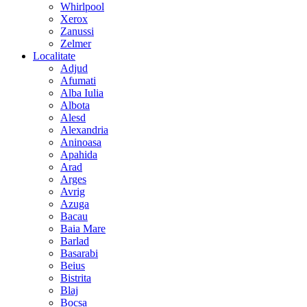
Whirlpool
Xerox
Zanussi
Zelmer
Localitate
Adjud
Afumati
Alba Iulia
Albota
Alesd
Alexandria
Aninoasa
Apahida
Arad
Arges
Avrig
Azuga
Bacau
Baia Mare
Barlad
Basarabi
Beius
Bistrita
Blaj
Bocsa