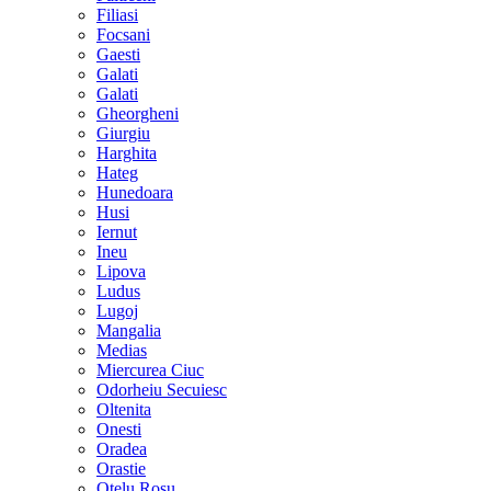
Filiasi
Focsani
Gaesti
Galati
Galati
Gheorgheni
Giurgiu
Harghita
Hateg
Hunedoara
Husi
Iernut
Ineu
Lipova
Ludus
Lugoj
Mangalia
Medias
Miercurea Ciuc
Odorheiu Secuiesc
Oltenita
Onesti
Oradea
Orastie
Otelu Rosu