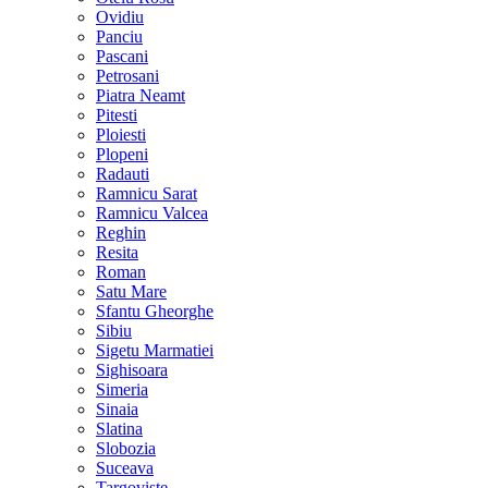
Ovidiu
Panciu
Pascani
Petrosani
Piatra Neamt
Pitesti
Ploiesti
Plopeni
Radauti
Ramnicu Sarat
Ramnicu Valcea
Reghin
Resita
Roman
Satu Mare
Sfantu Gheorghe
Sibiu
Sigetu Marmatiei
Sighisoara
Simeria
Sinaia
Slatina
Slobozia
Suceava
Targoviste