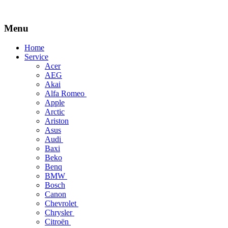
Menu
Skip
Home
to
Service
content
Acer
AEG
Akai
Alfa Romeo
Apple
Arctic
Ariston
Asus
Audi
Baxi
Beko
Benq
BMW
Bosch
Canon
Chevrolet
Chrysler
Citroën