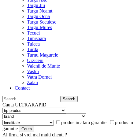
Targu Jiu
Targu Neamt
Targu Ocna
Targu Secuiesc
Targu-Mures
Tecuci
Timisoara
Tulcea
Turda
Turnu Magurele
Urziceni
Valenii de Munte
Vaslui
Vatra Dornei
Zalau
Contact
Search
for:
Cauta
ULTRARAPID
produs in afara garantiei
produs in
garantie
Ai firma si vrei mai multi clienti ?