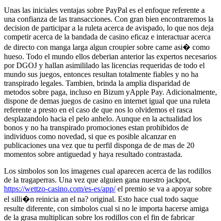
Unas las iniciales ventajas sobre PayPal es el enfoque referente a
una confianza de las transacciones. Con gran bien encontraremos la
decision de participar a la ruleta acerca de avispado, lo que nos deja
competir acerca de la bandada de casino eficaz e interactuar acerca
de directo con manga larga algun croupier sobre carne asi� como
hueso. Todo el mundo ellos deberian anterior las expertos necesarios
por DGOJ y hallan asimililado las licencias requeridas de todo el
mundo sus juegos, entonces resultan totalmente fiables y no ha
transpirado legales. Tambien, brinda la amplia disparidad de
metodos sobre paga, incluso en Bizum yApple Pay. Adicionalmente,
dispone de demas juegos de casino en internet igual que una ruleta
referente a presto en el caso de que nos lo olvidemos el rasca
desplazandolo hacia el pelo anhelo. Aunque en la actualidad los
bonos y no ha transpirado promociones estan prohibidos de
individuos como novedad, si que es posible alcanzar en
publicaciones una vez que tu perfil disponga de de mas de 20
momentos sobre antiguedad y haya resultado contrastada.
Los simbolos son los imagenes cual aparecen acerca de las rodillos
de la tragaperras. Una vez que alguien gana nuestro jackpot,
https://wettzo-casino.com/es-es/app/
el premio se va a apoyar sobre
el silli�n reinicia an el na? original. Esto hace cual todo saque
resulte diferente, con simbolos cual si no le importa hacerse amiga
de la grasa multiplican sobre los rodillos con el fin de fabricar