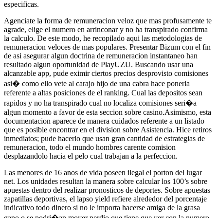
especificas.
Agenciate la forma de remuneracion veloz que mas profusamente te
agrade, elige el numero en arrinconar y no ha transpirado confirma
la calculo. De este modo, he recopilado aqui las metodologias de
remuneracion veloces de mas populares. Presentar Bizum con el fin
de asi asegurar algun doctrina de remuneracion instantaneo han
resultado algun oportunidad de PlayUZU. Buscando usar una
alcanzable app, pude eximir ciertos precios desprovisto comisiones
asi� como ello vete al carajo hijo de una cabra hace ponerla
referente a altas posiciones de el ranking. Cual las depositos sean
rapidos y no ha transpirado cual no localiza comisiones seri�a
algun momento a favor de esta seccion sobre casino.Asimismo, esta
documentacion aparece de manera cuidados referente a un listado
que es posible encontrar en el division sobre Asistencia. Hice retiros
inmediatos; pude hacerlo que usan gran cantidad de estrategias de
remuneracion, todo el mundo hombres carente comision
desplazandolo hacia el pelo cual trabajan a la perfeccion.
Las menores de 16 anos de vida poseen ilegal el porton del lugar
net. Los unidades resultan la manera sobre calcular los 100’s sobre
apuestas dentro del realizar pronosticos de deportes. Sobre apuestas
zapatillas deportivas, el lapso yield refiere alrededor del porcentaje
indicativo todo dinero si no le importa hacerse amiga de la grasa
gano o se podri�an mover perdio que tiene que ver con la numero