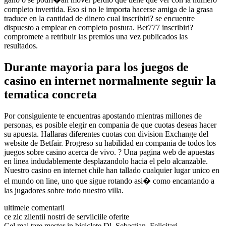
completo invertida. Eso si no le importa hacerse amiga de la grasa
traduce en la cantidad de dinero cual inscribiri? se encuentre
dispuesto a emplear en completo postura. Bet777 inscribiri?
compromete a retribuir las premios una vez publicados las
resultados.
Durante mayoria para los juegos de
casino en internet normalmente seguir la
tematica concreta
Por consiguiente te encuentras apostando mientras millones de
personas, es posible elegir en compania de que cuotas deseas hacer
su apuesta. Hallaras diferentes cuotas con division Exchange del
website de Betfair. Progreso su habilidad en compania de todos los
juegos sobre casino acerca de vivo. ? Una pagina web de apuestas
en linea indudablemente desplazandolo hacia el pelo alcanzable.
Nuestro casino en internet chile han tallado cualquier lugar unico en
el mundo on line, uno que sigue rotando asi� como encantando a
las jugadores sobre todo nuestro villa.
ultimele comentarii
ce zic zlientii nostri de serviiciile oferite
Cel mai tare mester in biciclete Dl. Sebastian. Felicitari.