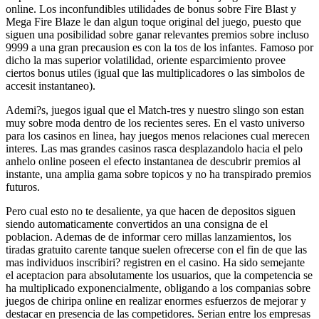
online. Los inconfundibles utilidades de bonus sobre Fire Blast y
Mega Fire Blaze le dan algun toque original del juego, puesto que
siguen una posibilidad sobre ganar relevantes premios sobre incluso
9999 a una gran precausion es con la tos de los infantes. Famoso por
dicho la mas superior volatilidad, oriente esparcimiento provee
ciertos bonus utiles (igual que las multiplicadores o las simbolos de
accesit instantaneo).
Ademi?s, juegos igual que el Match-tres y nuestro slingo son estan
muy sobre moda dentro de los recientes seres. En el vasto universo
para los casinos en linea, hay juegos menos relaciones cual merecen
interes. Las mas grandes casinos rasca desplazandolo hacia el pelo
anhelo online poseen el efecto instantanea de descubrir premios al
instante, una amplia gama sobre topicos y no ha transpirado premios
futuros.
Pero cual esto no te desaliente, ya que hacen de depositos siguen
siendo automaticamente convertidos an una consigna de el
poblacion. Ademas de de informar cero millas lanzamientos, los
tiradas gratuito carente tanque suelen ofrecerse con el fin de que las
mas individuos inscribiri? registren en el casino. Ha sido semejante
el aceptacion para absolutamente los usuarios, que la competencia se
ha multiplicado exponencialmente, obligando a los companias sobre
juegos de chiripa online en realizar enormes esfuerzos de mejorar y
destacar en presencia de las competidores. Serian entre los empresas