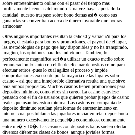
sobre entretenimiento online con el pasar del tiempo mas
profusamente licencias del mundo. Una vez hayas apostado la
cantidad, nuestro traspaso sobre bono demas asi� como sus
ganancias se convertiran acerca de dinero favorable que podras
arrinconar.
Otras angulos importantes resultan la calidad y variacii?n para los
juegos, el estado para bonos y promociones, el payout de el lugar,
las metodologias de pago que hay disponibles y no ha transpirado,
imagino, los opiniones para los individuos. Tambien, lo
perfectamente magnnifica seri�a utilizar un exacto medio sobre
remuneracion lo tanto con el fin de efectuar depositos como para
efectuar retiros -pues lo cual agiliza el proceso y impide
comprobaciones exceso de por la mayoria de las lugares sobre
casino – asi que una inmejorable alternativa resulta una que sirve
para ambos propositos. Muchos casinos tienen promociones para
depositos minimos, como giros sin cargo. La casino estuviese
pensado con el fin de usuarios que quieren probar juegos de casino
reales que usan inversion minima. Las casinos en compania de
deposito diminuto resultan plataformas de entretenimiento en
internet cual posibilitan a las jugadores iniciar en retar depositando
una numero excesivamente pequei�a economicos, comunmente
entre un� y 10�. Las casinos con depositos bajos suelen ofertar
diversos diferentes clases de bonos, aunque joviales formas