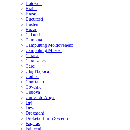
Botosani
Braila
Brasov
Bucuresti
Busteni
Buzau
Calarasi
Campina
Campulung Moldovenesc
Campulung Muscel
Caracal
Caransebes
Carei
Cluj-Napoca
Codlea
Constanta
Covasna
Craiova
Curtea de Arges
Dej
Deva
Dragasani
Drobeta-Turnu Severin
Fagaras
Falticeni