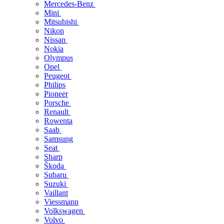
Mercedes-Benz
Mini
Mitsubishi
Nikon
Nissan
Nokia
Olympus
Opel
Peugeot
Philips
Pioneer
Porsche
Renault
Rowenta
Saab
Samsung
Seat
Sharp
Škoda
Subaru
Suzuki
Vaillant
Viessmann
Volkswagen
Volvo