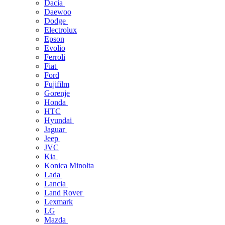
Dacia
Daewoo
Dodge
Electrolux
Epson
Evolio
Ferroli
Fiat
Ford
Fujifilm
Gorenje
Honda
HTC
Hyundai
Jaguar
Jeep
JVC
Kia
Konica Minolta
Lada
Lancia
Land Rover
Lexmark
LG
Mazda