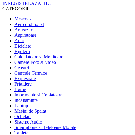
INREGISTREAZA-TE !
CATEGORII
Meseriasi
Aer conditionat
Aragazuri
Aspiratoare
Auto
Biciclete
Bijuterii
Calculatoare si Monitoare
Camere Foto si Video
Ceasuri
Centrale Termice
Expresoare
Frigidere
Haine
Imprimante si Copiatoare
Incaltaminte
Laptop
Masini de Spalat
Ochelari
Sisteme Audio
Smartphone si Telefoane Mobile
Tablete