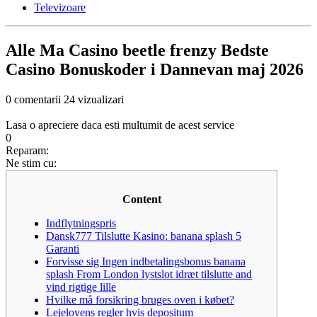
Televizoare
Alle Ma Casino beetle frenzy Bedste
Casino Bonuskoder i Dannevan maj 2026
0 comentarii
24 vizualizari
Lasa o apreciere daca esti multumit de acest service
0
Reparam:
Ne stim cu:
Content
Indflytningspris
Dansk777 Tilslutte Kasino: banana splash 5
Garanti
Forvisse sig Ingen indbetalingsbonus banana
splash From London lystslot idræt tilslutte and
vind rigtige lille
Hvilke må forsikring bruges oven i købet?
Lejelovens regler hvis depositum