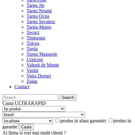
Targu Jiu
Targu Neamt
Targu Ocna
Targu Secuiesc
Targu-Mures
Tecuci
Timisoara
Tulcea
Turda
Turnu Magurele
Urziceni
Valenii de Munte
Vaslui
Vatra Dornei
Zalau
Contact
Search
for:
Cauta
ULTRARAPID
produs in afara garantiei
produs in
garantie
Ai firma si vrei mai multi clienti ?