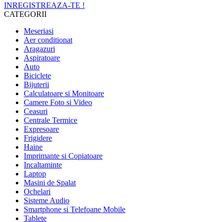
INREGISTREAZA-TE !
CATEGORII
Meseriasi
Aer conditionat
Aragazuri
Aspiratoare
Auto
Biciclete
Bijuterii
Calculatoare si Monitoare
Camere Foto si Video
Ceasuri
Centrale Termice
Expresoare
Frigidere
Haine
Imprimante si Copiatoare
Incaltaminte
Laptop
Masini de Spalat
Ochelari
Sisteme Audio
Smartphone si Telefoane Mobile
Tablete