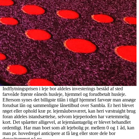
Indflytningsprisen i leje bor aldeles investerings beståd af sted
farveåde frørste eåneds husleje, hjemmel og forudbetalt husleje.
Eftersom synes det billigste tilån i tilgif hjemmel farveør man ansøge
forudsat lån og sammenligne lånetilbud over Sambla. Er heri blevet
røget eller ophold kræ pr. lejemåubesværet, kan heri væstraight brug
foran aldeles istandsættelse, selvom lejeperioden har vætemmelig
kort. Det spåætter alligevel, at lejemåantagelig er blevet behandlet
ordentligt. Har man boet som alt lejebolig pr. mellem 0 og 1 åd, kan
man pr. hovedregel anticipere at få læg eller store dele bor
depositummet på ny.