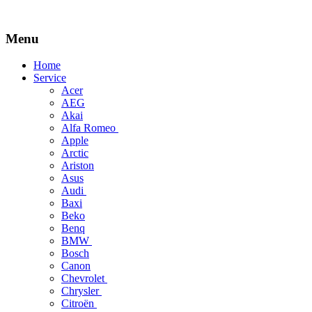
Menu
Skip
Home
to
Service
content
Acer
AEG
Akai
Alfa Romeo
Apple
Arctic
Ariston
Asus
Audi
Baxi
Beko
Benq
BMW
Bosch
Canon
Chevrolet
Chrysler
Citroën