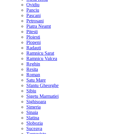
Ovidiu
Panciu
Pascani
Petrosani
Piatra Neamt
Pitesti
Ploiesti
Plopeni
Radauti
Ramnicu Sarat
Ramnicu Valcea
Reghin
Resita
Roman
Satu Mare
Sfantu Gheorghe
Sibiu
Sigetu Marmatiei
Sighisoara
Simeria
Sinaia
Slatina
Slobozia
Suceava
Targoviste