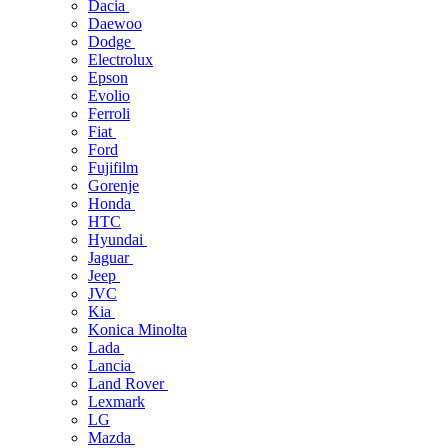
Dacia
Daewoo
Dodge
Electrolux
Epson
Evolio
Ferroli
Fiat
Ford
Fujifilm
Gorenje
Honda
HTC
Hyundai
Jaguar
Jeep
JVC
Kia
Konica Minolta
Lada
Lancia
Land Rover
Lexmark
LG
Mazda