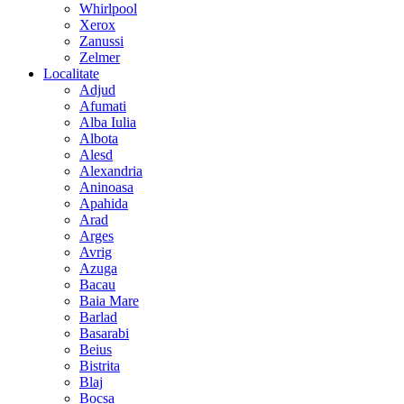
Whirlpool
Xerox
Zanussi
Zelmer
Localitate
Adjud
Afumati
Alba Iulia
Albota
Alesd
Alexandria
Aninoasa
Apahida
Arad
Arges
Avrig
Azuga
Bacau
Baia Mare
Barlad
Basarabi
Beius
Bistrita
Blaj
Bocsa