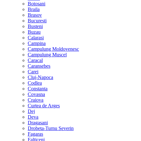
Botosani
Braila
Brasov
Bucuresti
Busteni
Buzau
Calarasi
Campina
Campulung Moldovenesc
Campulung Muscel
Caracal
Caransebes
Carei
Cluj-Napoca
Codlea
Constanta
Covasna
Craiova
Curtea de Arges
Dej
Deva
Dragasani
Drobeta-Turnu Severin
Fagaras
Falticeni