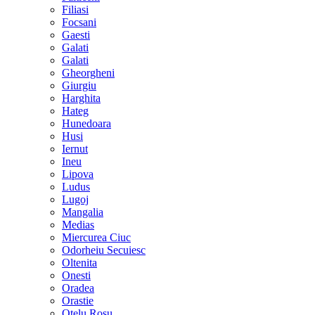
Filiasi
Focsani
Gaesti
Galati
Galati
Gheorgheni
Giurgiu
Harghita
Hateg
Hunedoara
Husi
Iernut
Ineu
Lipova
Ludus
Lugoj
Mangalia
Medias
Miercurea Ciuc
Odorheiu Secuiesc
Oltenita
Onesti
Oradea
Orastie
Otelu Rosu