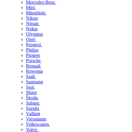
Mercedes-Benz
Mini
Mitsubishi
Nikon
Nissan
Nokia
Olympus
Opel
Peugeot
Philips
Pioneer
Porsche
Renault
Rowenta
Saab
Samsung
Seat
Sharp
Škoda
Subaru
Suzuki
Vaillant
Viessmann
Volkswagen
Volvo