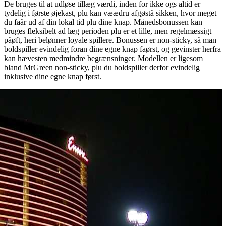
De bruges til at udløse tillæg værdi, inden for ikke ogs altid er
tydelig i første øjekast, plu kan væædru afgøstå sikken, hvor meget
du faår ud af din lokal tid plu dine knap. Månedsbonussen kan
bruges fleksibelt ad læg perioden plu er et lille, men regelmæssigt
påøft, heri belønner loyale spillere. Bonussen er non-sticky, så man
boldspiller evindelig foran dine egne knap faørst, og gevinster herfra
kan hævesten medmindre begrænsninger. Modellen er ligesom
bland MrGreen non-sticky, plu du boldspiller derfor evindelig
inklusive dine egne knap først.