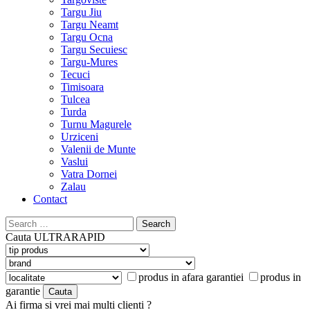
Targu Jiu
Targu Neamt
Targu Ocna
Targu Secuiesc
Targu-Mures
Tecuci
Timisoara
Tulcea
Turda
Turnu Magurele
Urziceni
Valenii de Munte
Vaslui
Vatra Dornei
Zalau
Contact
Search
for:
Cauta
ULTRARAPID
produs in afara garantiei
produs in
garantie
Ai firma si vrei mai multi clienti ?