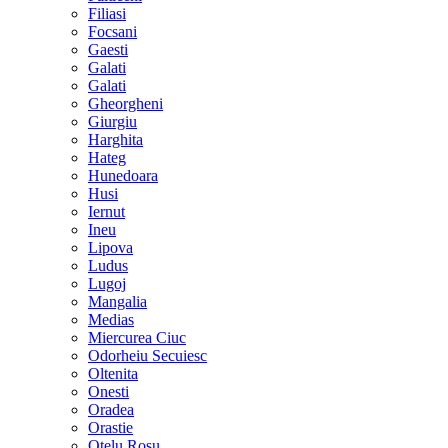
Filiasi
Focsani
Gaesti
Galati
Galati
Gheorgheni
Giurgiu
Harghita
Hateg
Hunedoara
Husi
Iernut
Ineu
Lipova
Ludus
Lugoj
Mangalia
Medias
Miercurea Ciuc
Odorheiu Secuiesc
Oltenita
Onesti
Oradea
Orastie
Otelu Rosu