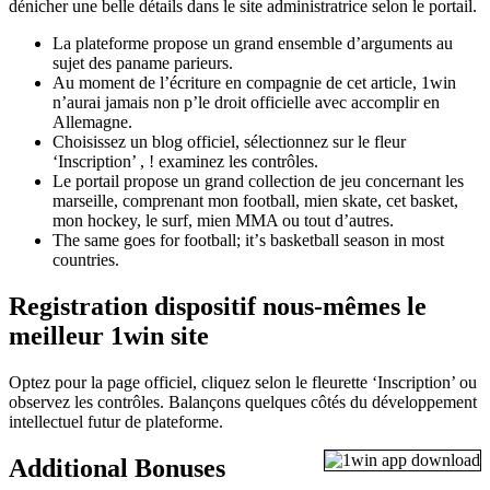
dénicher une belle détails dans le site administratrice selon le portail.
La plateforme propose un grand ensemble d’arguments au
sujet des paname parieurs.
Au moment de l’écriture en compagnie de cet article, 1win
n’aurai jamais non p’le droit officielle avec accomplir en
Allemagne.
Choisissez un blog officiel, sélectionnez sur le fleur
‘Inscription’ , ! examinez les contrôles.
Le portail propose un grand collection de jeu concernant les
marseille, comprenant mon football, mien skate, cet basket,
mon hockey, le surf, mien MMA ou tout d’autres.
Τhе ѕаmе gοеѕ fοr fοοtbаll; іt’ѕ bаѕkеtbаll ѕеаѕοn іn mοѕt
сοuntrіеѕ.
Registration dispositif nous-mêmes le
meilleur 1win site
Optez pour la page officiel, cliquez selon le fleurette ‘Inscription’ ou
observez les contrôles. Balançons quelques côtés du développement
intellectuel futur de plateforme.
Additional Bonuses