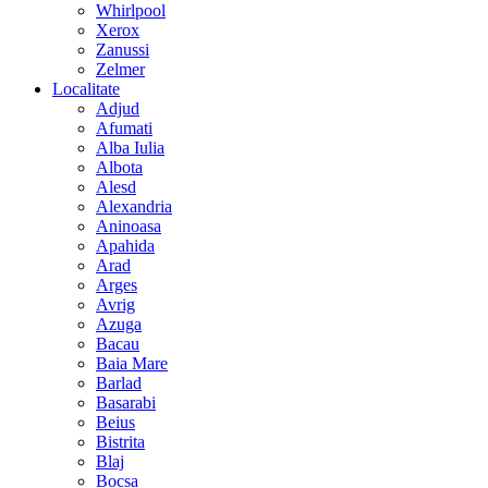
Whirlpool
Xerox
Zanussi
Zelmer
Localitate
Adjud
Afumati
Alba Iulia
Albota
Alesd
Alexandria
Aninoasa
Apahida
Arad
Arges
Avrig
Azuga
Bacau
Baia Mare
Barlad
Basarabi
Beius
Bistrita
Blaj
Bocsa