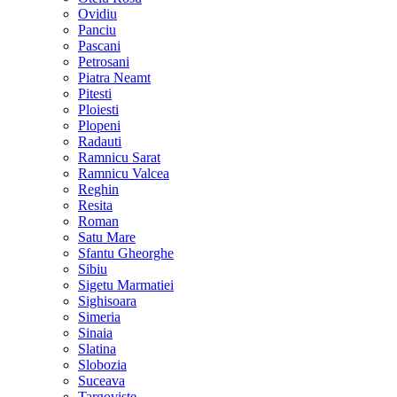
Ovidiu
Panciu
Pascani
Petrosani
Piatra Neamt
Pitesti
Ploiesti
Plopeni
Radauti
Ramnicu Sarat
Ramnicu Valcea
Reghin
Resita
Roman
Satu Mare
Sfantu Gheorghe
Sibiu
Sigetu Marmatiei
Sighisoara
Simeria
Sinaia
Slatina
Slobozia
Suceava
Targoviste