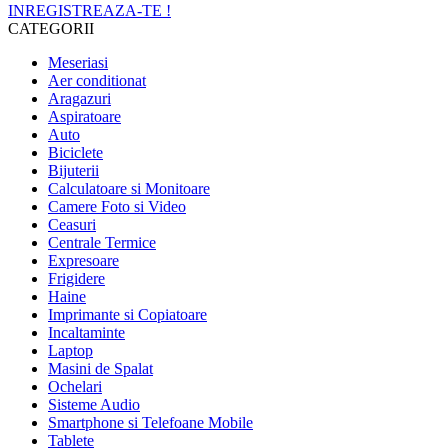
INREGISTREAZA-TE !
CATEGORII
Meseriasi
Aer conditionat
Aragazuri
Aspiratoare
Auto
Biciclete
Bijuterii
Calculatoare si Monitoare
Camere Foto si Video
Ceasuri
Centrale Termice
Expresoare
Frigidere
Haine
Imprimante si Copiatoare
Incaltaminte
Laptop
Masini de Spalat
Ochelari
Sisteme Audio
Smartphone si Telefoane Mobile
Tablete