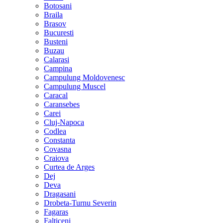
Botosani
Braila
Brasov
Bucuresti
Busteni
Buzau
Calarasi
Campina
Campulung Moldovenesc
Campulung Muscel
Caracal
Caransebes
Carei
Cluj-Napoca
Codlea
Constanta
Covasna
Craiova
Curtea de Arges
Dej
Deva
Dragasani
Drobeta-Turnu Severin
Fagaras
Falticeni