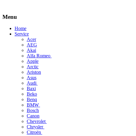
Menu
Skip
Home
to
Service
content
Acer
AEG
Akai
Alfa Romeo
Apple
Arctic
Ariston
Asus
Audi
Baxi
Beko
Benq
BMW
Bosch
Canon
Chevrolet
Chrysler
Citroën