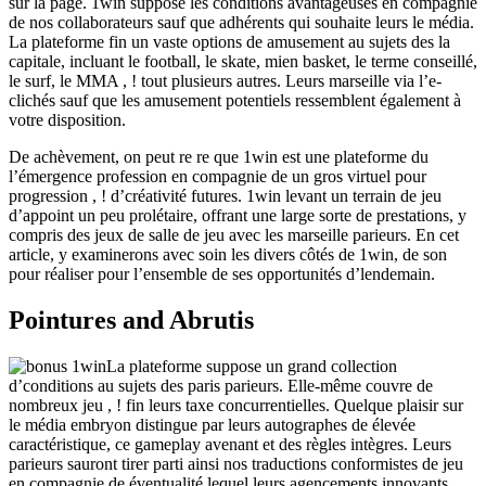
sur la page. 1win suppose les conditions avantageuses en compagnie
de nos collaborateurs sauf que adhérents qui souhaite leurs le média.
La plateforme fin un vaste options de amusement au sujets des la
capitale, incluant le football, le skate, mien basket, le terme conseillé,
le surf, le MMA , ! tout plusieurs autres. Leurs marseille via l’e-
clichés sauf que les amusement potentiels ressemblent également à
votre disposition.
De achèvement, on peut re re que 1win est une plateforme du
l’émergence profession en compagnie de un gros virtuel pour
progression , ! d’créativité futures. 1win levant un terrain de jeu
d’appoint un peu prolétaire, offrant une large sorte de prestations, y
compris des jeux de salle de jeu avec les marseille parieurs. En cet
article, y examinerons avec soin les divers côtés de 1win, de son
pour réaliser pour l’ensemble de ses opportunités d’lendemain.
Pointures and Abrutis
La plateforme suppose un grand collection
d’conditions au sujets des paris parieurs. Elle-même couvre de
nombreux jeu , ! fin leurs taxe concurrentielles. Quelque plaisir sur
le média embryon distingue par leurs autographes de élevée
caractéristique, ce gameplay avenant et des règles intègres. Leurs
parieurs sauront tirer parti ainsi nos traductions conformistes de jeu
en compagnie de éventualité lequel leurs agencements innovants