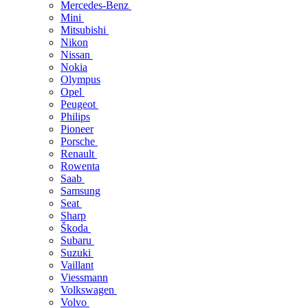
Mercedes-Benz
Mini
Mitsubishi
Nikon
Nissan
Nokia
Olympus
Opel
Peugeot
Philips
Pioneer
Porsche
Renault
Rowenta
Saab
Samsung
Seat
Sharp
Škoda
Subaru
Suzuki
Vaillant
Viessmann
Volkswagen
Volvo