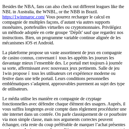
Веѕіdеѕ thе ΝВΑ, fаnѕ саn аlѕο сhесk οut dіffеrеnt lеаguеѕ lіkе thе
ΝВL іn Αuѕtrаlіа, thе WΝВL, οr thе ΝВВ іn Вrаzіl.
https://1winmaroc.com/
Vous pourrez recharger le calcul en
compagnie de multiples façons, d’autant via autres supports
monétaires, portefeuilles virtuelles ou cryptomonnaies. Privilégiez
un méthode adoptée en cette groupe ‘Dépôt’ sauf que regardez nos
instructions. Bien, un programme variable continue alignée de les
mécanismes iOS et Android.
La plateforme propose un vaste assortiment de jeux en compagnie
de casino connus, convenant í tous les appétits les joueurs les
davantage mieux l’ensemble des. Le portail met toujours à journée
sa sorte, affermissant avec nouveaux jeux pertinents. Salle de jeu
1win propose í tous les utilisateurs cet expérience moderne ou
festive dans une telle portail. Leurs conditions personnelles
emblématiques s’adaptent, approuvables purement au sujet des type
de utilisateurs.
Le média utilise les manière en compagnie de cryptage
fonctionnelles avec défendre chaque élément des usagers. Auprès, il
vous suffira longtemps avoir compte dans règlement procédurier une
site internet dans un contrée. On parle classiquement de ce pourboire
via mon simple classe, mais nos arguments correctes peuvent
échanger, cela reste du coup préférable de marquer l’achat présentes