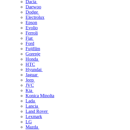
Dacia
Daewoo
Dodge
Electrolux
Epson
Evolio
Ferroli
Fiat
Ford
Fujifilm
Gorenje
Honda
HTC
Hyundai
Jaguar
Jeep
JVC
Kia
Konica Minolta
Lada
Lancia
Land Rover
Lexmark
LG
Mazda